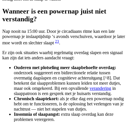
Wanneer is een powernap juist niet
verstandig?
Nap nooit na 15:00 uur. Door je circadiaans ritme kan een late
powernap je inslaaptijdstip ‘s avonds verschuiven, waardoor je later
2
3
moe wordt en slechter slaapt
.
Er zijn ook situaties waarbij regelmatig overdag slapen een signaal
kan zijn dat iets anders aandacht vraagt:
Ouderen met plotseling meer slaapbehoefte overdag:
onderzoek suggereert een bidirectionele relatie tussen
overmatig dagslapen en cognitieve achteruitgang [^8]. Dat
betekent dat slaapproblemen kunnen leiden tot meer dutjes,
maar ook omgekeerd. Bij een opvallende
verandering
in
slaappatroon is een gesprek met je huisarts verstandig.
Chronisch slaaptekort:
als je elke dag een powernap nodig
hebt om te functioneren, is de oplossing het verlengen van je
nachtrust — niet het stapelen van dutjes.
Insomnia of slaapangst:
extra slaap overdag kan deze
problemen verergeren.