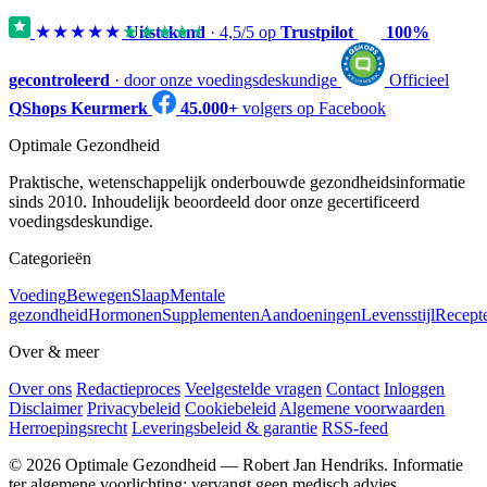
★★★★★
★★★★★
Uitstekend
·
4,5
/5 op
Trustpilot
100%
gecontroleerd
· door onze voedingsdeskundige
Officieel
QShops Keurmerk
45.000+
volgers op Facebook
Optimale Gezondheid
Praktische, wetenschappelijk onderbouwde gezondheidsinformatie
sinds 2010. Inhoudelijk beoordeeld door onze gecertificeerd
voedingsdeskundige.
Categorieën
Voeding
Bewegen
Slaap
Mentale
gezondheid
Hormonen
Supplementen
Aandoeningen
Levensstijl
Recept
Over & meer
Over ons
Redactieproces
Veelgestelde vragen
Contact
Inloggen
Disclaimer
Privacybeleid
Cookiebeleid
Algemene voorwaarden
Herroepingsrecht
Leveringsbeleid & garantie
RSS-feed
© 2026 Optimale Gezondheid — Robert Jan Hendriks. Informatie
ter algemene voorlichting; vervangt geen medisch advies.