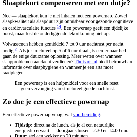
Slaaptekort compenseren met een dutje?
Nee — slaaptekort kun je niet inhalen met een powernap. Zowel
slaapkwaliteit als slaapduur zijn onmisbaar voor gezonde cognitieve
1
4
en cardiovasculaire functies
. Een powernap geeft een tijdelijke
boost, maar lost de onderliggende tekortkoming niet op.
Volwassenen hebben gemiddeld 7 tot 9 uur nachtrust per nacht
2
nodig
. Als je structureel op 5 of 6 uur draait, is eerder naar bed
gaan de enige duurzame oplossing. Meer weten over wanneer
slaapproblemen aandacht verdienen?
Thuisarts.nl
biedt betrouwbare
informatie over slaaphygiëne en wanneer je een arts moet
raadplegen.
Een powernap is een hulpmiddel voor een snelle reset
— geen vervanging van structureel goede nachtrust.
Zo doe je een effectieve powernap
Een effectieve powernap vraagt wat
voorbereiding
:
Tijdstip:
direct na de lunch, als je al een natuurlijke
energiedip ervaart — doorgaans tussen 12:30 en 14:00 uur.
Duur:
stel een wekker op 20 minuten.