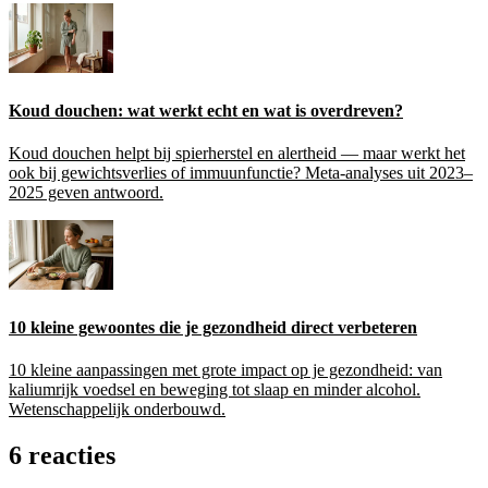
Koud douchen: wat werkt echt en wat is overdreven?
Koud douchen helpt bij spierherstel en alertheid — maar werkt het
ook bij gewichtsverlies of immuunfunctie? Meta-analyses uit 2023–
2025 geven antwoord.
10 kleine gewoontes die je gezondheid direct verbeteren
10 kleine aanpassingen met grote impact op je gezondheid: van
kaliumrijk voedsel en beweging tot slaap en minder alcohol.
Wetenschappelijk onderbouwd.
6 reacties