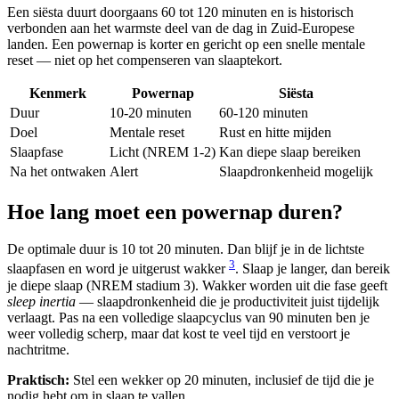
Een siësta duurt doorgaans 60 tot 120 minuten en is historisch
verbonden aan het warmste deel van de dag in Zuid-Europese
landen. Een powernap is korter en gericht op een snelle mentale
reset — niet op het compenseren van slaaptekort.
Kenmerk
Powernap
Siësta
Duur
10-20 minuten
60-120 minuten
Doel
Mentale reset
Rust en hitte mijden
Slaapfase
Licht (NREM 1-2)
Kan diepe slaap bereiken
Na het ontwaken
Alert
Slaapdronkenheid mogelijk
Hoe lang moet een powernap duren?
De optimale duur is 10 tot 20 minuten. Dan blijf je in de lichtste
3
slaapfasen en word je uitgerust wakker
. Slaap je langer, dan bereik
je diepe slaap (NREM stadium 3). Wakker worden uit die fase geeft
sleep inertia
— slaapdronkenheid die je productiviteit juist tijdelijk
verlaagt. Pas na een volledige slaapcyclus van 90 minuten ben je
weer volledig scherp, maar dat kost te veel tijd en verstoort je
nachtritme.
Praktisch:
Stel een wekker op 20 minuten, inclusief de tijd die je
nodig hebt om in slaap te vallen.