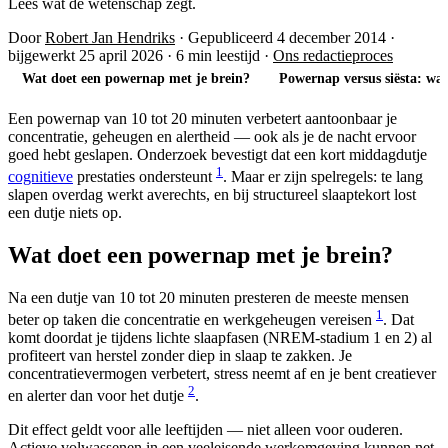
Lees wat de wetenschap zegt.
Door
Robert Jan Hendriks
·
Gepubliceerd 4 december 2014
·
bijgewerkt 25 april 2026
·
6 min leestijd
·
Ons redactieproces
Wat doet een powernap met je brein?
Powernap versus siësta: wat 
Een powernap van 10 tot 20 minuten verbetert aantoonbaar je
concentratie, geheugen en alertheid — ook als je de nacht ervoor
goed hebt geslapen. Onderzoek bevestigt dat een kort middagdutje
1
cognitieve
prestaties ondersteunt
. Maar er zijn spelregels: te lang
slapen overdag werkt averechts, en bij structureel slaaptekort lost
een dutje niets op.
Wat doet een powernap met je brein?
Na een dutje van 10 tot 20 minuten presteren de meeste mensen
1
beter op taken die concentratie en werkgeheugen vereisen
. Dat
komt doordat je tijdens lichte slaapfasen (NREM-stadium 1 en 2) al
profiteert van herstel zonder diep in slaap te zakken. Je
concentratievermogen verbetert, stress neemt af en je bent creatiever
2
en alerter dan voor het dutje
.
Dit effect geldt voor alle leeftijden — niet alleen voor ouderen.
Actieve volwassenen in een veeleisende werkomgeving kunnen net