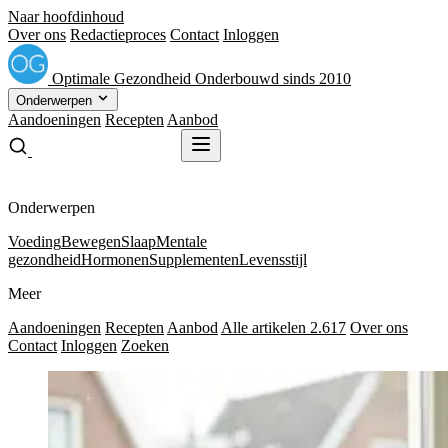
Naar hoofdinhoud
Over ons
Redactieproces
Contact
Inloggen
Optimale
Gezondheid
Onderbouwd sinds 2010
Onderwerpen
Aandoeningen
Recepten
Aanbod
Gratis receptenboek
Gratis receptenboek
Onderwerpen
Voeding
Bewegen
Slaap
Mentale
gezondheid
Hormonen
Supplementen
Levensstijl
Meer
Aandoeningen
Recepten
Aanbod
Alle artikelen
2.617
Over ons
Contact
Inloggen
Zoeken