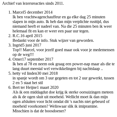
Archief van lezersreacties sinds 2011.
Marcel
5 december 2014
Ik ben vrachtwagenchauffeur en ga elke dag 25 minuten
slapen in mijn auto. Ik heb dan mijn verplichte rusttijd, dus
niemand heeft er nadeel van. Na die 25 minuten ben ik weer
helemaal fit en kan er weer een paar uur tegen.
R.C.
16 april 2015
Bedankt voor de info. Stuk wijzer van geworden.
Ingrid
5 juni 2017
Top!! Marcel, voor jezelf goed maar ook voor je medemensen
op de weg!!!
Omer
17 september 2017
Ik ben al 78 en neem ook graag een power-nap maar als die te
lang duurt meestal wel verwikkelingen bij nachtslaap ..
hetty vd linden
30 mei 2018
in spanje wordt om 3 uur gegeten en tot 2 uur gewerkt, tussen
2 en 5 staat het stil
Bert ter Heijne
1 maart 2020
Als ik een middagdut doe krijg ik sterke oorsuizingen meteen
als ik de ogen sluit uit moeheid. Wellicht moet ik dan mijn
ogen afsluiten voor licht omdat dit 's nachts niet gebeurd of
moeheid voorkomen? Weliswaar slik ik imipramine.
Misschien is dat de boosdoener?