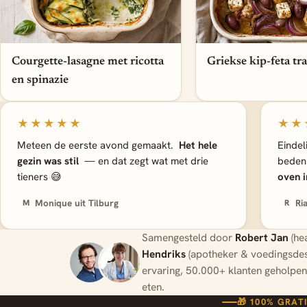
Courgette-lasagne met ricotta
Griekse kip-feta tr
en spinazie
★★★★★
★★
Meteen de eerste avond gemaakt.
Het hele
Eindeli
gezin was stil
— en dat zegt wat met drie
beden
tieners 😅
oven i
Monique uit Tilburg
Ri
M
R
Samengesteld door
Robert Jan
(he
Hendriks
(apotheker & voedingsdes
ervaring, 50.000+ klanten geholpen
eten.
🎁 100% GRAT