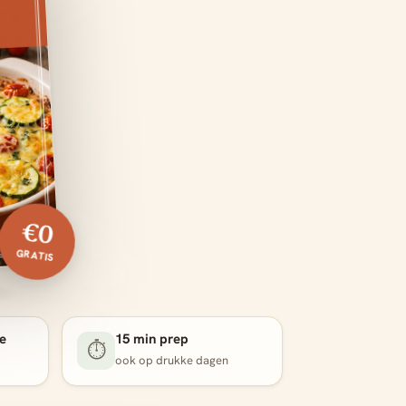
€0
GRATIS
e
15 min prep
⏱️
ook op drukke dagen