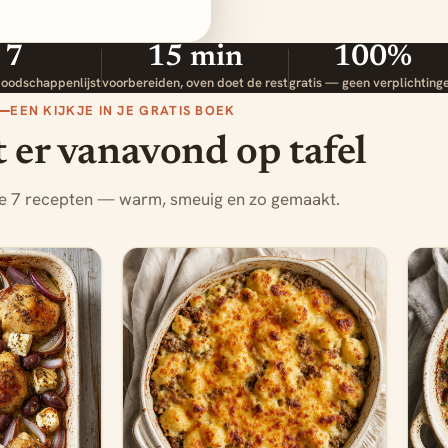
7
15 min
100%
boodschappenlijst
voorbereiden, oven doet de rest
gratis — geen verplichting
EEN KIJKJE IN JE GRATIS BOEK
t er vanavond op tafel
de 7 recepten — warm, smeuig en zo gemaakt.