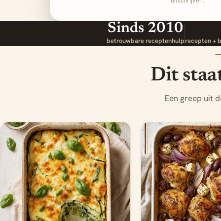
uitschrijven.
Sinds 2010
betrouwbare receptenhulp
recepten + 
Dit staa
Een greep uit 