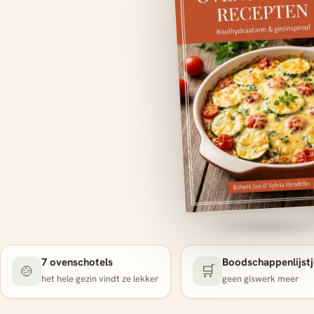
7 ovenschotels
Boodschappenlijstj
🍲
🛒
het hele gezin vindt ze lekker
geen giswerk meer