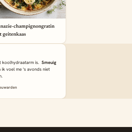
inazie-champignongratin
 geitenkaas
t koolhydraatarm is.
Smeuig
ik voel me 's avonds niet
n.
eeuwarden