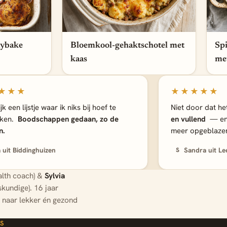
aybake
Bloemkool-gehaktschotel met
Sp
kaas
met
★★★
★★★★★
jk een lijstje waar ik niks bij hoef te
Niet door dat he
ken.
Boodschappen gedaan, zo de
en vullend
— en 
n.
meer opgeblaze
a uit Biddinghuizen
Sandra uit L
S
alth coach) &
Sylvia
kundige). 16 jaar
 naar lekker én gezond
IS