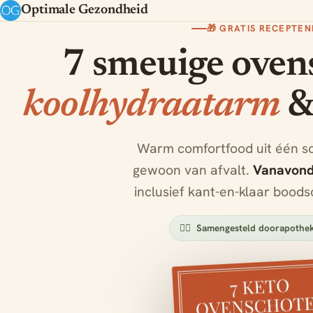
Optimale Gezondheid
🎁 GRATIS RECEPTE
7 smeuige oven
koolhydraatarm
&
Warm comfortfood uit één sc
gewoon van afvalt.
Vanavond 
inclusief kant-en-klaar boods
👩‍⚕️ Samengesteld door
apothek