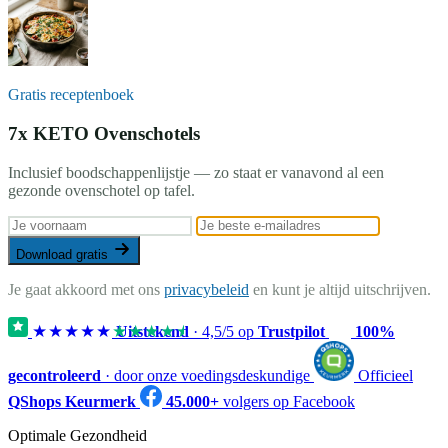
Gratis receptenboek
7x KETO Ovenschotels
Inclusief boodschappenlijstje — zo staat er vanavond al een
gezonde ovenschotel op tafel.
Download gratis
Je gaat akkoord met ons
privacybeleid
en kunt je altijd uitschrijven.
★★★★★
★★★★★
Uitstekend
·
4,5
/5 op
Trustpilot
100%
gecontroleerd
· door onze voedingsdeskundige
Officieel
QShops Keurmerk
45.000+
volgers op Facebook
Optimale Gezondheid