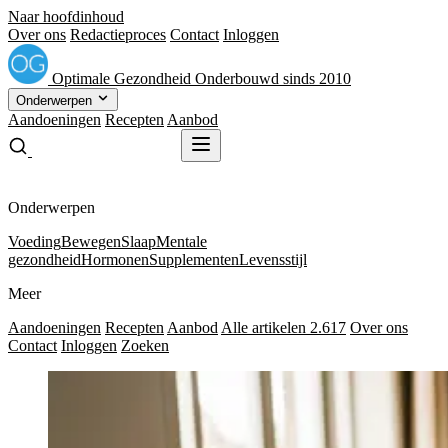
Naar hoofdinhoud
Over ons
Redactieproces
Contact
Inloggen
Optimale
Gezondheid
Onderbouwd sinds 2010
Onderwerpen
Aandoeningen
Recepten
Aanbod
Gratis receptenboek
Gratis receptenboek
Onderwerpen
Voeding
Bewegen
Slaap
Mentale
gezondheid
Hormonen
Supplementen
Levensstijl
Meer
Aandoeningen
Recepten
Aanbod
Alle artikelen
2.617
Over ons
Contact
Inloggen
Zoeken