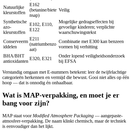
E162
Natuurlijke
(betanine/biete
Veilig
kleurstoffen
nsap)
Synthetische
Mogelijke gedragseffecten bij
E102, E110,
azo-
gevoelige kinderen; verplichte
E122
kleurstoffen
waarschuwingstekst
E211
Conserveerm
Combinatie met E300 kan benzeen
(natriumbenzo
iddelen
vormen bij verhitting
aat)
BHA/BHT
Onder lopend veiligheidsonderzoek
E320, E321
antioxidanten
bij EFSA
Verstandig omgaan met E-nummers betekent: leer de twijfelachtige
categorieën herkennen en vermijd die bewust. Gooi niet alles op één
hoop — dat is onnodig én onhaalbaar.
Wat is MAP-verpakking, en moet je er
bang voor zijn?
MAP staat voor
Modified Atmosphere Packaging
— aangepaste-
atmosfeer-verpakking. De naam klinkt chemisch, maar de techniek
is eenvoudiger dan het lijkt.