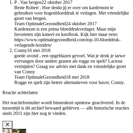
P . Van bergen
22 oktober 2017
Beste Robert . Hoe denkt jij er over om kardemom te
gebruiken voor hogenbloeddruk te verlagen. Met vriendelijke
groet van bergen.
Team OptimaleGezondheid
24 oktober 2017
Kardemom is een prima bloeddrukverlager. Maar mijn
favorieten zijn kaneel en knoflook. Kijk hier maar eens:
https://www.optimalegezondheid.com/top-10-bloeddruk-
verlagende-kruiden/
Conny
16 mei 2018
goede avond , een opgeblazen gevoel. Wat je denk je tarwe
vervangen door andere granen als rogge en spelt? Lactose
vermijden? Graag uw advies met dank en vriendelijke groet
van Conny
Team OptimaleGezondheid
18 mei 2018
Rogge en spelt zijn betere alternatieven voor haver, Conny.
Reactie achterlaten
Het reactieformulier wordt binnenkort opnieuw geactiveerd. In de
tussentijd is dit archief bewaard gebleven — alle historische reacties
sinds 2011 zijn hier nog te vinden.