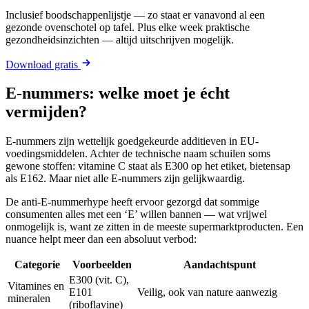
Inclusief boodschappenlijstje — zo staat er vanavond al een
gezonde ovenschotel op tafel. Plus elke week praktische
gezondheidsinzichten — altijd uitschrijven mogelijk.
Download gratis
E-nummers: welke moet je écht
vermijden?
E-nummers zijn wettelijk goedgekeurde additieven in EU-
voedingsmiddelen. Achter de technische naam schuilen soms
gewone stoffen: vitamine C staat als E300 op het etiket, bietensap
als E162. Maar niet alle E-nummers zijn gelijkwaardig.
De anti-E-nummerhype heeft ervoor gezorgd dat sommige
consumenten alles met een ‘E’ willen bannen — wat vrijwel
onmogelijk is, want ze zitten in de meeste supermarktproducten. Een
nuance helpt meer dan een absoluut verbod:
Categorie
Voorbeelden
Aandachtspunt
E300 (vit. C),
Vitamines en
E101
Veilig, ook van nature aanwezig
mineralen
(riboflavine)