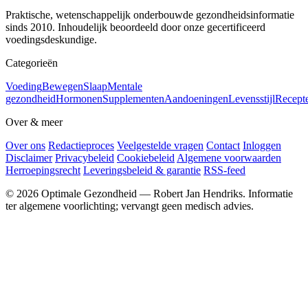
Praktische, wetenschappelijk onderbouwde gezondheidsinformatie
sinds 2010. Inhoudelijk beoordeeld door onze gecertificeerd
voedingsdeskundige.
Categorieën
Voeding
Bewegen
Slaap
Mentale
gezondheid
Hormonen
Supplementen
Aandoeningen
Levensstijl
Recept
Over & meer
Over ons
Redactieproces
Veelgestelde vragen
Contact
Inloggen
Disclaimer
Privacybeleid
Cookiebeleid
Algemene voorwaarden
Herroepingsrecht
Leveringsbeleid & garantie
RSS-feed
© 2026 Optimale Gezondheid — Robert Jan Hendriks. Informatie
ter algemene voorlichting; vervangt geen medisch advies.