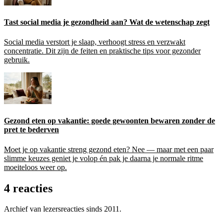
Tast social media je gezondheid aan? Wat de wetenschap zegt
Social media verstort je slaap, verhoogt stress en verzwakt
concentratie. Dit zijn de feiten en praktische tips voor gezonder
gebruik.
Gezond eten op vakantie: goede gewoonten bewaren zonder de
pret te bederven
Moet je op vakantie streng gezond eten? Nee — maar met een paar
slimme keuzes geniet je volop én pak je daarna je normale ritme
moeiteloos weer op.
4 reacties
Archief van lezersreacties sinds 2011.