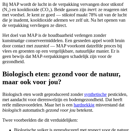
Bij MAP wordt de lucht in de verpakking vervangen door stikstof
(N₂) en kooldioxide (CO₂). Beide gassen zijn
inert
: ze reageren niet
met voedsel. Je kent ze goed — stikstof maakt 78% uit van de lucht
die je inademt, kooldioxide ademen we zelf uit. Na het openen van
de verpakking vervliegen ze direct.
Het doel van MAP is de houdbaarheid verlengen zonder
kunstmatige conserveermiddelen. Een gesneden appel wordt bruin
door contact met zuurstof — MAP voorkomt datzelfde proces bij
vlees en groenten op een vergelijkbare, natuurlijke manier. Er is
geen bewijs dat MAP-verpakkingen schadelijk zijn voor de
gezondheid.
Biologisch eten: gezond voor de natuur,
maar ook voor jou?
Biologisch eten wordt geproduceerd zonder
synthetische
pesticiden,
met aandacht voor dierenwelzijn en bodemgezondheid. Dat heeft
reële milieuvoordelen. Maar het is een
hardnekkig
misverstand dat
biologisch
automatisch
gezond voor jou
betekent.
Twee voorbeelden die dit verduidelijken:
Biologische suiker is geproduceerd met respect voor de natuur