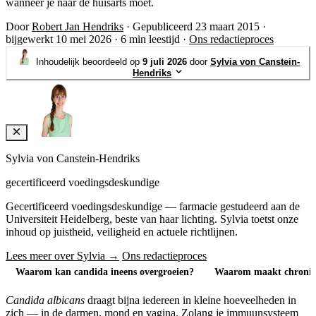
wanneer je naar de huisarts moet.
Door
Robert Jan Hendriks
·
Gepubliceerd 23 maart 2015
·
bijgewerkt 10 mei 2026
·
6 min leestijd
·
Ons redactieproces
Inhoudelijk beoordeeld op
9 juli 2026
door
Sylvia von Canstein-
Hendriks
Sylvia von Canstein-Hendriks
gecertificeerd voedingsdeskundige
Gecertificeerd voedingsdeskundige — farmacie gestudeerd aan de
Universiteit Heidelberg, beste van haar lichting. Sylvia toetst onze
inhoud op juistheid, veiligheid en actuele richtlijnen.
Lees meer over Sylvia →
Ons redactieproces
Waarom kan candida ineens overgroeien?
Waarom maakt chronisch
Candida albicans
draagt bijna iedereen in kleine hoeveelheden in
zich — in de darmen, mond en vagina. Zolang je immuunsysteem