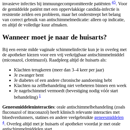
4
5
invasieve infecties bij immuungecompromitteerde patiënten
. Voor
de gemiddelde patiënt met een oppervlakkige candida-infectie is
resistentie zelden een probleem, maar het onderstreept het belang
van correct gebruik van antischimmelmedicatie: alleen op indicatie,
en altijd de volledige kuur afmaken.
Wanneer moet je naar de huisarts?
Bij een eerste milde vaginale schimmelinfectie kun je in overleg met
de apotheker kiezen voor een vrij verkrijgbaar antischimmelmiddel
(miconazol, clotrimazol). Raadpleeg altijd de huisarts als:
Klachten terugkeren (meer dan 3–4 keer per jaar)
Je zwanger bent
Je diabetes of een andere chronische aandoening hebt
Klachten na zelfbehandeling niet verbeteren binnen een week
Je nagelschimmel vermoedt (bevestiging nodig vóór start
1
behandeling)
Geneesmiddeleninteracties
: orale antischimmelbehandeling (zoals
fluconazol of itraconazol) heeft klinisch relevante interacties met
bloedverdunners, statines en andere veelgebruikte
geneesmiddelen
4
. Overleg altijd met je huisarts of apotheker voordat je met orale
antischimmelmiddelen start.