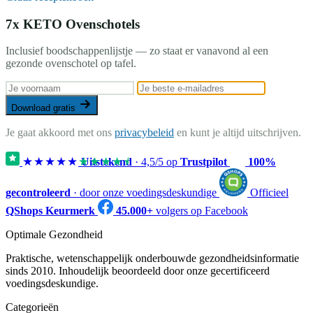
7x KETO Ovenschotels
Inclusief boodschappenlijstje — zo staat er vanavond al een
gezonde ovenschotel op tafel.
Download gratis
Je gaat akkoord met ons
privacybeleid
en kunt je altijd uitschrijven.
★★★★★
★★★★★
Uitstekend
·
4,5
/5 op
Trustpilot
100%
gecontroleerd
· door onze voedingsdeskundige
Officieel
QShops Keurmerk
45.000+
volgers op Facebook
Optimale Gezondheid
Praktische, wetenschappelijk onderbouwde gezondheidsinformatie
sinds 2010. Inhoudelijk beoordeeld door onze gecertificeerd
voedingsdeskundige.
Categorieën