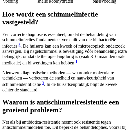
voeding
snelle koolhydraten
basisvoeding
Hoe wordt een schimmelinfectie
vastgesteld?
Een correcte diagnose is essentieel, omdat de behandeling van
schimmelinfecties fundamenteel verschilt van die bij bacteriële
3
infecties
. De huisarts kan een kweek of microscopisch onderzoek
aanvragen. Bij nagelschimmel is bevestiging vóór behandeling extra
belangrijk, omdat de therapie langdurig is (vaak 3–6 maanden orale
1
medicatie) en bijwerkingen kan hebben
.
Nieuwere diagnostische methoden — waaronder moleculaire
technieken — verbeteren de snelheid en nauwkeurigheid van
3
schimmelidentificatie
. In de huisartsenpraktijk blijft de kweek
echter de standaard.
Waarom is antischimmelresistentie een
groeiend probleem?
Net als bij antibiotica-resistentie neemt ook resistentie tegen
antischimmelmiddelen toe. Dit beperkt de behandelopties, vooral bij