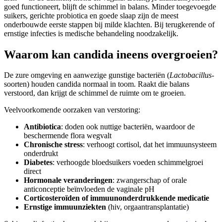
goed functioneert, blijft de schimmel in balans. Minder toegevoegde
suikers, gerichte probiotica en goede slaap zijn de meest
onderbouwde eerste stappen bij milde klachten. Bij terugkerende of
ernstige infecties is medische behandeling noodzakelijk.
Waarom kan candida ineens overgroeien?
De zure omgeving en aanwezige gunstige bacteriën (
Lactobacillus
-
soorten) houden candida normaal in toom. Raakt die balans
verstoord, dan krijgt de schimmel de ruimte om te groeien.
Veelvoorkomende oorzaken van verstoring:
Antibiotica
: doden ook nuttige bacteriën, waardoor de
beschermende flora wegvalt
Chronische stress
: verhoogt cortisol, dat het immuunsysteem
onderdrukt
Diabetes
: verhoogde bloedsuikers voeden schimmelgroei
direct
Hormonale veranderingen
: zwangerschap of orale
anticonceptie beïnvloeden de vaginale pH
Corticosteroïden of immuunonderdrukkende medicatie
Ernstige immuunziekten
(hiv, orgaantransplantatie)