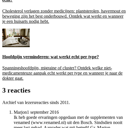
Cholesterol verlagen zonder medicijnen: plantsterolen, havermout en
beweging zijn het best onderbouwd. Ontdek wat werkt en wanneer
je een huisarts nodig hebt.
Hoofdpijn verminderen: wat werkt echt per type?
Spanningshoofdpijn, migraine of cluster? Ontdek welke niet-
medicamenteuze aanpak echt werkt per type en wanneer je naar de
dokter gaat.
3 reacties
Archief van lezersreacties sinds 2011.
Marjon
1 september 2016
Ik heb goede ervaringen opgedaan met de supplementen van
venamed (www.venamed.nl) uit den Bosch. Sindsdien nooit
meer last gehad. Aanrader wat mij betreft! Gr. Marjon