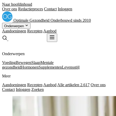
Naar hoofdinhoud
Over ons
Redactieproces
Contact
Inloggen
Optimale
Gezondheid
Onderbouwd sinds 2010
Onderwerpen
Aandoeningen
Recepten
Aanbod
Gratis receptenboek
Gratis receptenboek
Onderwerpen
Voeding
Bewegen
Slaap
Mentale
gezondheid
Hormonen
Supplementen
Levensstijl
Meer
Aandoeningen
Recepten
Aanbod
Alle artikelen
2.617
Over ons
Contact
Inloggen
Zoeken