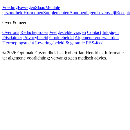
Voeding
Bewegen
Slaap
Mentale
gezondheid
Hormonen
Supplementen
Aandoeningen
Levensstijl
Recept
Over & meer
Over ons
Redactieproces
Veelgestelde vragen
Contact
Inloggen
Disclaimer
Privacybeleid
Cookiebeleid
Algemene voorwaarden
Herroepingsrecht
Leveringsbeleid & garantie
RSS-feed
© 2026 Optimale Gezondheid — Robert Jan Hendriks. Informatie
ter algemene voorlichting; vervangt geen medisch advies.