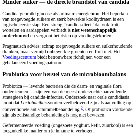
Minder suiker — de directe brandstof van candida
Candida gebruikt glucose als primaire energiebron. Het beperken
van toegevoegde suikers en sterk bewerkte koolhydraten is een
logische eerste stap. Een streng “candida-dieet” dat ook fruit,
wortelen en aardappelen verbiedt is
niet wetenschappelijk
onderbouwd
en vergroot het risico op voedingstekorten.
Pragmatisch advies: schrap toegevoegde suikers en suikerhoudende
dranken, maar vermijd onbewerkte groenten en fruit niet. Het
Voedingscentrum
biedt betrouwbare richtlijnen voor een
gebalanceerd voedingspatroon.
Probiotica voor herstel van de microbioombalans
Probiotica — levende bacteriën die de darm- en vaginale flora
ondersteunen — zijn een van de meest onderzochte aanvullende
strategieën bij candida-infecties. Onderzoek naar orale candidiasis
toont dat
Lactobacillus
-soorten veelbelovend zijn als aanvulling op
2
conventionele antischimmelbehandeling
. Of probiotica voldoende
zijn als zelfstandige behandeling is nog niet bewezen.
Gefermenteerde voeding (ongezoete yoghurt, kefir, zuurkool) is een
toegankelijke manier om je inname te verhogen.