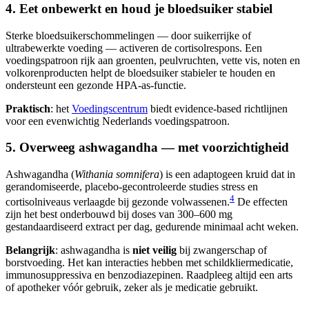
4. Eet onbewerkt en houd je bloedsuiker stabiel
Sterke bloedsuikerschommelingen — door suikerrijke of
ultrabewerkte voeding — activeren de cortisolrespons. Een
voedingspatroon rijk aan groenten, peulvruchten, vette vis, noten en
volkorenproducten helpt de bloedsuiker stabieler te houden en
ondersteunt een gezonde HPA-as-functie.
Praktisch
: het
Voedingscentrum
biedt evidence-based richtlijnen
voor een evenwichtig Nederlands voedingspatroon.
5. Overweeg ashwagandha — met voorzichtigheid
Ashwagandha (
Withania somnifera
) is een adaptogeen kruid dat in
gerandomiseerde, placebo-gecontroleerde studies stress en
4
cortisolniveaus verlaagde bij gezonde volwassenen.
De effecten
zijn het best onderbouwd bij doses van 300–600 mg
gestandaardiseerd extract per dag, gedurende minimaal acht weken.
Belangrijk
: ashwagandha is
niet veilig
bij zwangerschap of
borstvoeding. Het kan interacties hebben met schildkliermedicatie,
immunosuppressiva en benzodiazepinen. Raadpleeg altijd een arts
of apotheker vóór gebruik, zeker als je medicatie gebruikt.