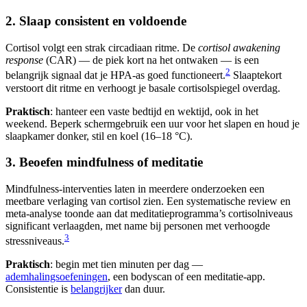
2. Slaap consistent en voldoende
Cortisol volgt een strak circadiaan ritme. De
cortisol awakening
response
(CAR) — de piek kort na het ontwaken — is een
2
belangrijk signaal dat je HPA-as goed functioneert.
Slaaptekort
verstoort dit ritme en verhoogt je basale cortisolspiegel overdag.
Praktisch
: hanteer een vaste bedtijd en wektijd, ook in het
weekend. Beperk schermgebruik een uur voor het slapen en houd je
slaapkamer donker, stil en koel (16–18 °C).
3. Beoefen mindfulness of meditatie
Mindfulness-interventies laten in meerdere onderzoeken een
meetbare verlaging van cortisol zien. Een systematische review en
meta-analyse toonde aan dat meditatieprogramma’s cortisolniveaus
significant verlaagden, met name bij personen met verhoogde
3
stressniveaus.
Praktisch
: begin met tien minuten per dag —
ademhalingsoefeningen
, een bodyscan of een meditatie-app.
Consistentie is
belangrijker
dan duur.