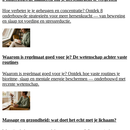
Hoe verbeter je je geheugen en concentratie? Ontdek 8
onderbouwde strategieën voor meer hersenkracht — van beweging
en slaap tot voeding en stressreductie.
Waarom is regelmaat goed voor je? De wetenschap achter vaste
routines
Waarom is regelmaat goed voor je? Ontdek hoe vaste routines je
bioritme, slaap en mentale energie beschermen — onderbouwd met
recente wetenschap.
Massage en gezondheid: wat doet het echt met je lichaam?