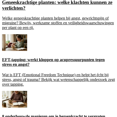
Geneeskrachtige planten: welke klachten kunnen ze
verlichten?
Welke geneeskrachtige planten helpen bij angst, gewrichtspijn of
migraine? Bewijs, werkzame stoffen en veiligheidswaarschuwingen
per plant op een rij.
EFT-tapping: werkt kloppen op acupressuurpunten tegen
stress en angst?
Wat is EFT (Emotional Freedom Technique) en helpt het écht bij
stress, angst of trauma? Bekijk wat wetenschappelijk onderzoek zegt
over tapping.
8 onderbouwde manieren om je hersenkracht te vergroten