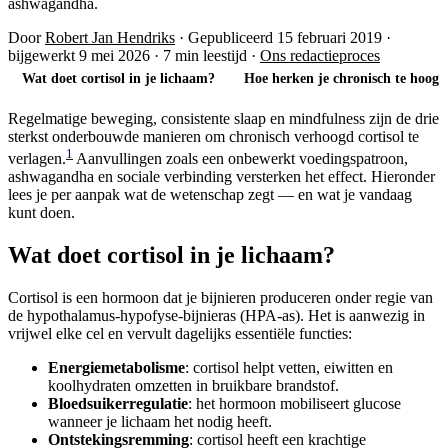
ashwagandha.
Door
Robert Jan Hendriks
·
Gepubliceerd 15 februari 2019
·
bijgewerkt 9 mei 2026
·
7 min leestijd
·
Ons redactieproces
Wat doet cortisol in je lichaam?
Hoe herken je chronisch te hoog c
Regelmatige beweging, consistente slaap en mindfulness zijn de drie
sterkst onderbouwde manieren om chronisch verhoogd cortisol te
1
verlagen.
Aanvullingen zoals een onbewerkt voedingspatroon,
ashwagandha en sociale verbinding versterken het effect. Hieronder
lees je per aanpak wat de wetenschap zegt — en wat je vandaag
kunt doen.
Wat doet cortisol in je lichaam?
Cortisol is een hormoon dat je bijnieren produceren onder regie van
de hypothalamus-hypofyse-bijnieras (HPA-as). Het is aanwezig in
vrijwel elke cel en vervult dagelijks essentiële functies:
Energiemetabolisme
: cortisol helpt vetten, eiwitten en
koolhydraten omzetten in bruikbare brandstof.
Bloedsuikerregulatie
: het hormoon mobiliseert glucose
wanneer je lichaam het nodig heeft.
Ontstekingsremming
: cortisol heeft een krachtige