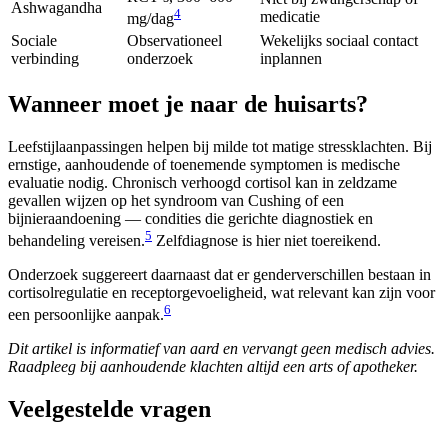
Ashwagandha
4
medicatie
mg/dag
Sociale
Observationeel
Wekelijks sociaal contact
verbinding
onderzoek
inplannen
Wanneer moet je naar de huisarts?
Leefstijlaanpassingen helpen bij milde tot matige stressklachten. Bij
ernstige, aanhoudende of toenemende symptomen is medische
evaluatie nodig. Chronisch verhoogd cortisol kan in zeldzame
gevallen wijzen op het syndroom van Cushing of een
bijnieraandoening — condities die gerichte diagnostiek en
5
behandeling vereisen.
Zelfdiagnose is hier niet toereikend.
Onderzoek suggereert daarnaast dat er genderverschillen bestaan in
cortisolregulatie en receptorgevoeligheid, wat relevant kan zijn voor
6
een persoonlijke aanpak.
Dit artikel is informatief van aard en vervangt geen medisch advies.
Raadpleeg bij aanhoudende klachten altijd een arts of apotheker.
Veelgestelde vragen