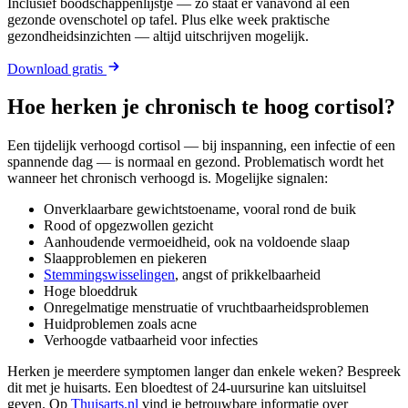
Inclusief boodschappenlijstje — zo staat er vanavond al een
gezonde ovenschotel op tafel. Plus elke week praktische
gezondheidsinzichten — altijd uitschrijven mogelijk.
Download gratis
Hoe herken je chronisch te hoog cortisol?
Een tijdelijk verhoogd cortisol — bij inspanning, een infectie of een
spannende dag — is normaal en gezond. Problematisch wordt het
wanneer het chronisch verhoogd is. Mogelijke signalen:
Onverklaarbare gewichtstoename, vooral rond de buik
Rood of opgezwollen gezicht
Aanhoudende vermoeidheid, ook na voldoende slaap
Slaapproblemen en piekeren
Stemmingswisselingen
, angst of prikkelbaarheid
Hoge bloeddruk
Onregelmatige menstruatie of vruchtbaarheidsproblemen
Huidproblemen zoals acne
Verhoogde vatbaarheid voor infecties
Herken je meerdere symptomen langer dan enkele weken? Bespreek
dit met je huisarts. Een bloedtest of 24-uursurine kan uitsluitsel
geven. Op
Thuisarts.nl
vind je betrouwbare informatie over