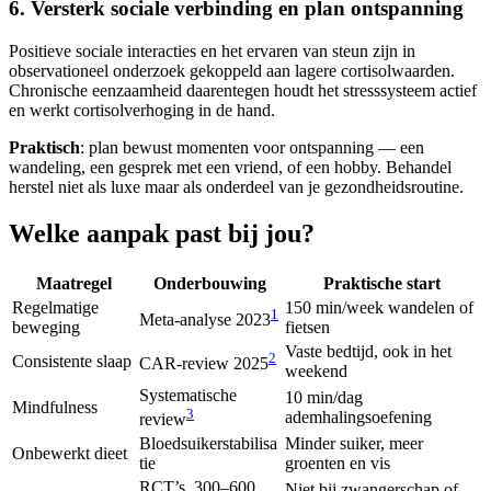
6. Versterk sociale verbinding en plan ontspanning
Positieve sociale interacties en het ervaren van steun zijn in
observationeel onderzoek gekoppeld aan lagere cortisolwaarden.
Chronische eenzaamheid daarentegen houdt het stresssysteem actief
en werkt cortisolverhoging in de hand.
Praktisch
: plan bewust momenten voor ontspanning — een
wandeling, een gesprek met een vriend, of een hobby. Behandel
herstel niet als luxe maar als onderdeel van je gezondheidsroutine.
Welke aanpak past bij jou?
Maatregel
Onderbouwing
Praktische start
Regelmatige
150 min/week wandelen of
1
Meta-analyse 2023
beweging
fietsen
Vaste bedtijd, ook in het
2
Consistente slaap
CAR-review 2025
weekend
Systematische
10 min/dag
Mindfulness
3
ademhalingsoefening
review
Bloedsuikerstabilisa
Minder suiker, meer
Onbewerkt dieet
tie
groenten en vis
RCT’s, 300–600
Niet bij zwangerschap of