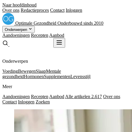
Naar hoofdinhoud
Over ons
Redactieproces
Contact
Inloggen
Optimale
Gezondheid
Onderbouwd sinds 2010
Onderwerpen
Aandoeningen
Recepten
Aanbod
Gratis receptenboek
Gratis receptenboek
Onderwerpen
Voeding
Bewegen
Slaap
Mentale
gezondheid
Hormonen
Supplementen
Levensstijl
Meer
Aandoeningen
Recepten
Aanbod
Alle artikelen
2.617
Over ons
Contact
Inloggen
Zoeken