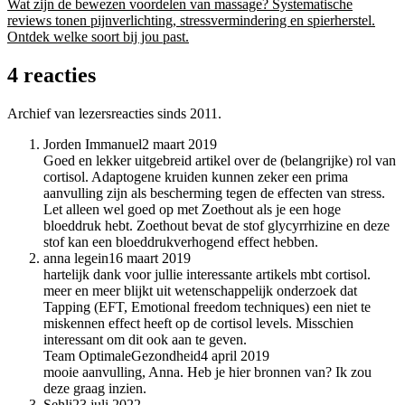
Wat zijn de bewezen voordelen van massage? Systematische
reviews tonen pijnverlichting, stressvermindering en spierherstel.
Ontdek welke soort bij jou past.
4 reacties
Archief van lezersreacties sinds 2011.
Jorden Immanuel
2 maart 2019
Goed en lekker uitgebreid artikel over de (belangrijke) rol van
cortisol. Adaptogene kruiden kunnen zeker een prima
aanvulling zijn als bescherming tegen de effecten van stress.
Let alleen wel goed op met Zoethout als je een hoge
bloeddruk hebt. Zoethout bevat de stof glycyrrhizine en deze
stof kan een bloeddrukverhogend effect hebben.
anna legein
16 maart 2019
hartelijk dank voor jullie interessante artikels mbt cortisol.
meer en meer blijkt uit wetenschappelijk onderzoek dat
Tapping (EFT, Emotional freedom techniques) een niet te
miskennen effect heeft op de cortisol levels. Misschien
interessant om dit ook aan te geven.
Team OptimaleGezondheid
4 april 2019
mooie aanvulling, Anna. Heb je hier bronnen van? Ik zou
deze graag inzien.
Sehli
23 juli 2022