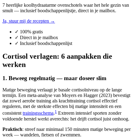
7 heerlijke koolhydraatarme ovenschotels waar het hele gezin van
smult — inclusief boodschappenlijstje, direct in je mailbox.
Ja, stuur mij de recepten →
✓ 100% gratis
✓ Direct in je mailbox
✓ Inclusief boodschappenlijst
Cortisol verlagen: 6 aanpakken die
werken
1. Beweeg regelmatig — maar doseer slim
Matige beweging verlaagt je basale cortisolniveau op de lange
termijn. Een meta-analyse van Moyers en Hagger (2023) bevestigt
dat zowel aerobe training als krachttraining cortisol effectief
reguleren, met de sterkste effecten bij matige intensiteit en een
1
consistent
trainingsschema
.
Extreem intensief sporten zonder
voldoende herstel werkt averechts: het drijft cortisol juist omhoog.
Praktisch
: streef naar minimaal 150 minuten matige beweging per
week — wandelen, fietsen of zwemmen.