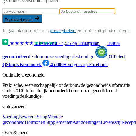
gezonde ovenschotel op tafel.
Download gratis
Je gaat akkoord met ons
privacybeleid
en kunt je altijd uitschrijven.
★★★★★
★★★★★
Uitstekend
·
4,5
/5 op
Trustpilot
100%
gecontroleerd
· door onze voedingsdeskundige
Officieel
QShops Keurmerk
45.000+
volgers op Facebook
Optimale Gezondheid
Praktische, wetenschappelijk onderbouwde gezondheidsinformatie
sinds 2010. Inhoudelijk beoordeeld door onze gecertificeerd
voedingsdeskundige.
Categorieën
Voeding
Bewegen
Slaap
Mentale
gezondheid
Hormonen
Supplementen
Aandoeningen
Levensstijl
Recept
Over & meer