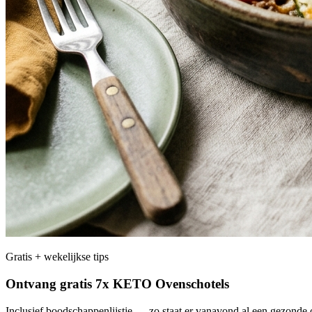
Gratis + wekelijkse tips
Ontvang gratis 7x KETO Ovenschotels
Inclusief boodschappenlijstje — zo staat er vanavond al een gezonde o