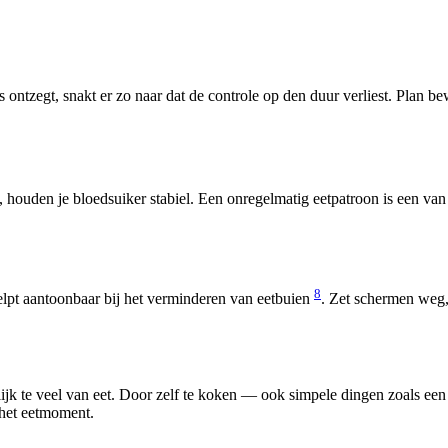
s ontzegt, snakt er zo naar dat de controle op den duur verliest. Plan 
 houden je bloedsuiker stabiel. Een onregelmatig eetpatroon is een van
8
pt aantoonbaar bij het verminderen van eetbuien
. Zet schermen weg, 
ijk te veel van eet. Door zelf te koken — ook simpele dingen zoals ee
 het eetmoment.