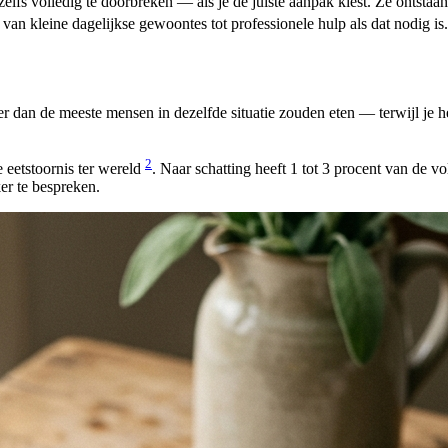
elfs volledig te doorbreken — als je de juiste aanpak kiest. Ze ontsta
 van kleine dagelijkse gewoontes tot professionele hulp als dat nodig is.
er dan de meeste mensen in dezelfde situatie zouden eten — terwijl je he
2
eetstoornis ter wereld
. Naar schatting heeft 1 tot 3 procent van de v
er te bespreken.