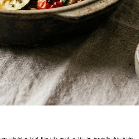
venschotel op tafel. Plus elke week praktische gezondheidsinzichten — 