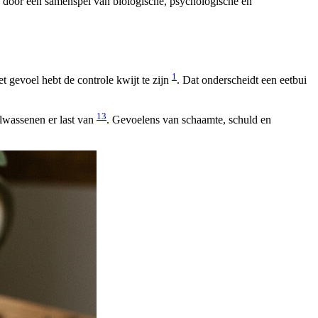
an door een samenspel van biologische, psychologische en
1
t gevoel hebt de controle kwijt te zijn
. Dat onderscheidt een eetbui
1
3
olwassenen er last van
. Gevoelens van schaamte, schuld en