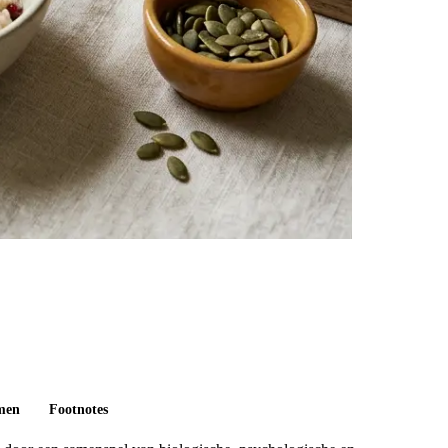
omen
Footnotes