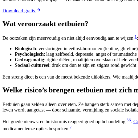
Download gratis
Wat veroorzaakt eetbuien?
1
De oorzaken zijn meervoudig en niet altijd eenvoudig aan te wijzen
:
Biologisch
: verstoringen in eetlust-hormonen (leptine, ghreline
Psychologisch
: laag zelfbeeld, depressie, angst of traumatische
Gedragsmatig
: rigide diëten, maaltijden overslaan of hele vo
Sociaal-cultureel
: druk om dun te zijn en stigma rond gewicht
Een streng dieet is een van de meest bekende uitlokkers. Wie maaltijd
Welke risico’s brengen eetbuien met zich 
Eetbuien gaan zelden alleen over eten. Ze hangen sterk samen met de
leven wordt aangetast — door schaamte, vermijding en sociale isolatie
5
6
Het goede nieuws: eetbuistoornis reageert goed op behandeling
.
Co
7
medicamenteuze opties bespreken
.