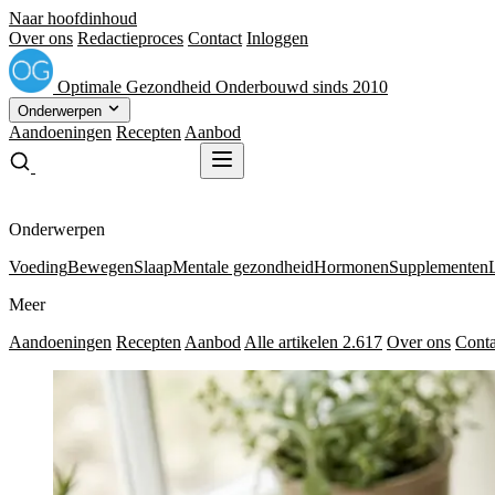
Naar hoofdinhoud
Over ons
Redactieproces
Contact
Inloggen
Optimale
Gezondheid
Onderbouwd sinds 2010
Onderwerpen
Aandoeningen
Recepten
Aanbod
Gratis receptenboek
Gratis receptenboek
Onderwerpen
Voeding
Bewegen
Slaap
Mentale gezondheid
Hormonen
Supplementen
Meer
Aandoeningen
Recepten
Aanbod
Alle artikelen
2.617
Over ons
Conta