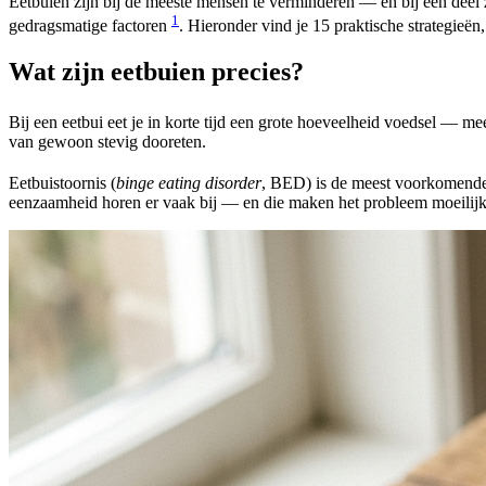
Eetbuien zijn bij de meeste mensen te verminderen — en bij een deel z
1
gedragsmatige factoren
. Hieronder vind je 15 praktische strategieën,
Wat zijn eetbuien precies?
Bij een eetbui eet je in korte tijd een grote hoeveelheid voedsel — me
van gewoon stevig dooreten.
Eetbuistoornis (
binge eating disorder
, BED) is de meest voorkomende 
eenzaamheid horen er vaak bij — en die maken het probleem moeilijk