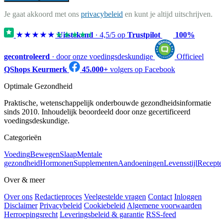
Je gaat akkoord met ons
privacybeleid
en kunt je altijd uitschrijven.
★★★★★
★★★★★
Uitstekend
·
4,5
/5 op
Trustpilot
100%
gecontroleerd
· door onze voedingsdeskundige
Officieel
QShops Keurmerk
45.000+
volgers op Facebook
Optimale Gezondheid
Praktische, wetenschappelijk onderbouwde gezondheidsinformatie
sinds 2010. Inhoudelijk beoordeeld door onze gecertificeerd
voedingsdeskundige.
Categorieën
Voeding
Bewegen
Slaap
Mentale
gezondheid
Hormonen
Supplementen
Aandoeningen
Levensstijl
Recept
Over & meer
Over ons
Redactieproces
Veelgestelde vragen
Contact
Inloggen
Disclaimer
Privacybeleid
Cookiebeleid
Algemene voorwaarden
Herroepingsrecht
Leveringsbeleid & garantie
RSS-feed