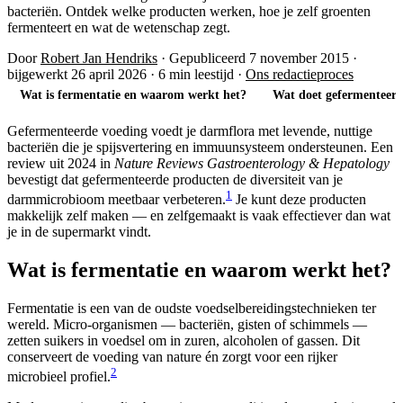
bacteriën. Ontdek welke producten werken, hoe je zelf groenten
fermenteert en wat de wetenschap zegt.
Door
Robert Jan Hendriks
·
Gepubliceerd 7 november 2015
·
bijgewerkt 26 april 2026
·
6 min leestijd
·
Ons redactieproces
Wat is fermentatie en waarom werkt het?
Wat doet gefermenteer
Gefermenteerde voeding voedt je darmflora met levende, nuttige
bacteriën die je spijsvertering en immuunsysteem ondersteunen. Een
review uit 2024 in
Nature Reviews Gastroenterology & Hepatology
bevestigt dat gefermenteerde producten de diversiteit van je
1
darmmicrobioom meetbaar verbeteren.
Je kunt deze producten
makkelijk zelf maken — en zelfgemaakt is vaak effectiever dan wat
je in de supermarkt vindt.
Wat is fermentatie en waarom werkt het?
Fermentatie is een van de oudste voedselbereidingstechnieken ter
wereld. Micro-organismen — bacteriën, gisten of schimmels —
zetten suikers in voedsel om in zuren, alcoholen of gassen. Dit
conserveert de voeding van nature én zorgt voor een rijker
2
microbieel profiel.