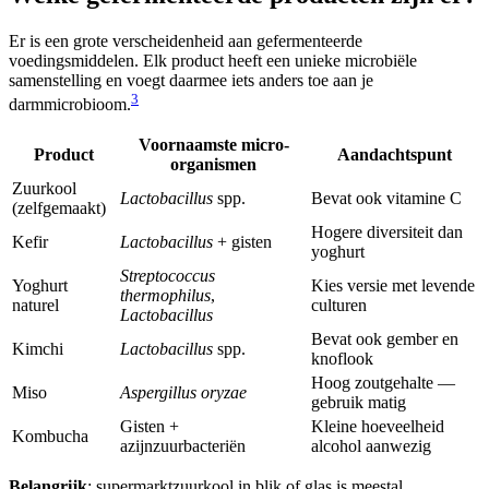
Er is een grote verscheidenheid aan gefermenteerde
voedingsmiddelen. Elk product heeft een unieke microbiële
samenstelling en voegt daarmee iets anders toe aan je
3
darmmicrobioom.
Voornaamste micro-
Product
Aandachtspunt
organismen
Zuurkool
Lactobacillus
spp.
Bevat ook vitamine C
(zelfgemaakt)
Hogere diversiteit dan
Kefir
Lactobacillus
+ gisten
yoghurt
Streptococcus
Yoghurt
Kies versie met levende
thermophilus
,
naturel
culturen
Lactobacillus
Bevat ook gember en
Kimchi
Lactobacillus
spp.
knoflook
Hoog zoutgehalte —
Miso
Aspergillus oryzae
gebruik matig
Gisten +
Kleine hoeveelheid
Kombucha
azijnzuurbacteriën
alcohol aanwezig
Belangrijk
: supermarktzuurkool in blik of glas is meestal