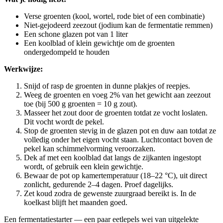
Verse groenten (kool, wortel, rode biet of een combinatie)
Niet-gejodeerd zeezout (jodium kan de fermentatie remmen)
Een schone glazen pot van 1 liter
Een koolblad of klein gewichtje om de groenten
ondergedompeld te houden
Werkwijze:
Snijd of rasp de groenten in dunne plakjes of reepjes.
Weeg de groenten en voeg 2% van het gewicht aan zeezout
toe (bij 500 g groenten = 10 g zout).
Masseer het zout door de groenten totdat ze vocht loslaten.
Dit vocht wordt de pekel.
Stop de groenten stevig in de glazen pot en duw aan totdat ze
volledig onder het eigen vocht staan. Luchtcontact boven de
pekel kan schimmelvorming veroorzaken.
Dek af met een koolblad dat langs de zijkanten ingestopt
wordt, of gebruik een klein gewichtje.
Bewaar de pot op kamertemperatuur (18–22 °C), uit direct
zonlicht, gedurende 2–4 dagen. Proef dagelijks.
Zet koud zodra de gewenste zuurgraad bereikt is. In de
koelkast blijft het maanden goed.
Een fermentatiestarter — een paar eetlepels wei van uitgelekte