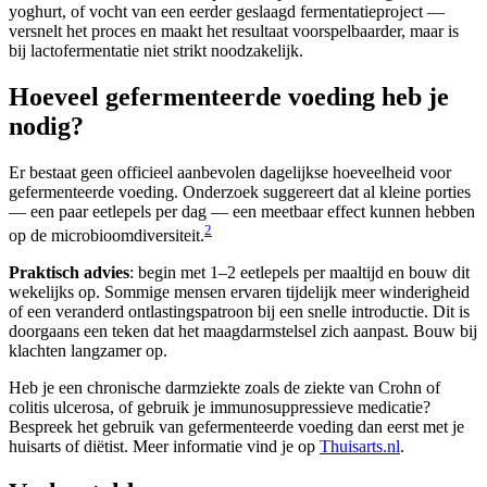
yoghurt, of vocht van een eerder geslaagd fermentatieproject —
versnelt het proces en maakt het resultaat voorspelbaarder, maar is
bij lactofermentatie niet strikt noodzakelijk.
Hoeveel gefermenteerde voeding heb je
nodig?
Er bestaat geen officieel aanbevolen dagelijkse hoeveelheid voor
gefermenteerde voeding. Onderzoek suggereert dat al kleine porties
— een paar eetlepels per dag — een meetbaar effect kunnen hebben
2
op de microbioomdiversiteit.
Praktisch advies
: begin met 1–2 eetlepels per maaltijd en bouw dit
wekelijks op. Sommige mensen ervaren tijdelijk meer winderigheid
of een veranderd ontlastingspatroon bij een snelle introductie. Dit is
doorgaans een teken dat het maagdarmstelsel zich aanpast. Bouw bij
klachten langzamer op.
Heb je een chronische darmziekte zoals de ziekte van Crohn of
colitis ulcerosa, of gebruik je immunosuppressieve medicatie?
Bespreek het gebruik van gefermenteerde voeding dan eerst met je
huisarts of diëtist. Meer informatie vind je op
Thuisarts.nl
.