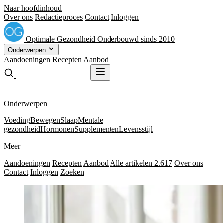
Naar hoofdinhoud
Over ons
Redactieproces
Contact
Inloggen
Optimale
Gezondheid
Onderbouwd sinds 2010
Onderwerpen
Aandoeningen
Recepten
Aanbod
Gratis receptenboek
Gratis receptenboek
Onderwerpen
Voeding
Bewegen
Slaap
Mentale
gezondheid
Hormonen
Supplementen
Levensstijl
Meer
Aandoeningen
Recepten
Aanbod
Alle artikelen
2.617
Over ons
Contact
Inloggen
Zoeken