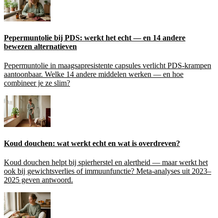
Pepermuntolie bij PDS: werkt het echt — en 14 andere
bewezen alternatieven
Pepermuntolie in maagsapresistente capsules verlicht PDS-krampen
aantoonbaar. Welke 14 andere middelen werken — en hoe
combineer je ze slim?
Koud douchen: wat werkt echt en wat is overdreven?
Koud douchen helpt bij spierherstel en alertheid — maar werkt het
ook bij gewichtsverlies of immuunfunctie? Meta-analyses uit 2023–
2025 geven antwoord.