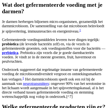
Wat doet gefermenteerde voeding met je
darmen?
Je darmen herbergen biljoenen micro-organismen, gezamenlijk het
darmmicrobioom. De samenstelling van dat microbioom beïnvloedt
1
je spijsvertering, immuunreacties en energieniveau.
Gefermenteerde voedingsmiddelen leveren twee dingen tegelijk:
probiotica
(de levende bacteriën zelf) en, via de vezels in
gefermenteerde groenten, ook voedingsstoffen voor die bacteriën —
prebiotica
. Prebiotica zijn vezels die je goede darmbacteriën
voeden. Je vindt ze in de meeste groenten, fruit, havermout en
peulvruchten.
Onderzoek suggereert dat regelmatige inname van gefermenteerde
voeding de microbioomdiversiteit vergroot en ontstekingsmarkers
1
kan verlagen.
Het darmmicrobioom speelt ook een rol bij de
aanmaak van
neurotransmitters
: ongeveer 90% van het serotonine in
het lichaam wordt aangemaakt in het spijsverteringskanaal, al is het
directe verband tussen gefermenteerde voeding en stemming
wetenschappelijk nog volop in onderzoek.[^7]
Welke gefermenteerde producten zijn er?