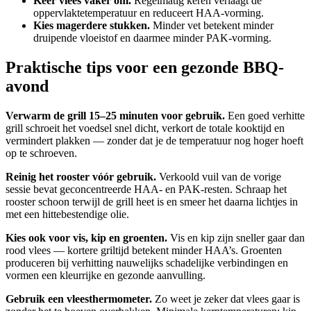
Keer vlees vaker om.
Regelmatig keren verlaagt de
oppervlaktetemperatuur en reduceert HAA-vorming.
Kies magerdere stukken.
Minder vet betekent minder
druipende vloeistof en daarmee minder PAK-vorming.
Praktische tips voor een gezonde BBQ-
avond
Verwarm de grill 15–25 minuten voor gebruik.
Een goed verhitte
grill schroeit het voedsel snel dicht, verkort de totale kooktijd en
vermindert plakken — zonder dat je de temperatuur nog hoger hoeft
op te schroeven.
Reinig het rooster vóór gebruik.
Verkoold vuil van de vorige
sessie bevat geconcentreerde HAA- en PAK-resten. Schraap het
rooster schoon terwijl de grill heet is en smeer het daarna lichtjes in
met een hittebestendige olie.
Kies ook voor vis, kip en groenten.
Vis en kip zijn sneller gaar dan
rood vlees — kortere griltijd betekent minder HAA’s. Groenten
produceren bij verhitting nauwelijks schadelijke verbindingen en
vormen een kleurrijke en gezonde aanvulling.
Gebruik een vleesthermometer.
Zo weet je zeker dat vlees gaar is