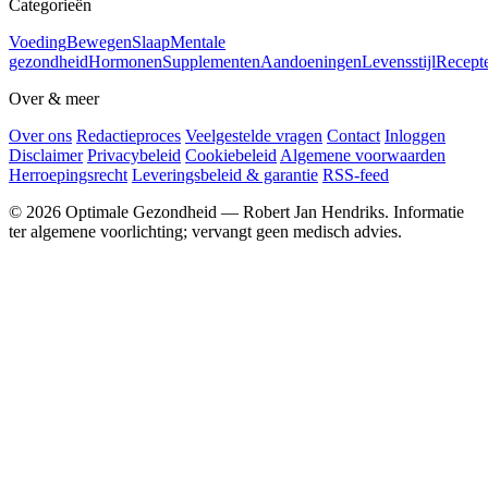
Categorieën
Voeding
Bewegen
Slaap
Mentale
gezondheid
Hormonen
Supplementen
Aandoeningen
Levensstijl
Recept
Over & meer
Over ons
Redactieproces
Veelgestelde vragen
Contact
Inloggen
Disclaimer
Privacybeleid
Cookiebeleid
Algemene voorwaarden
Herroepingsrecht
Leveringsbeleid & garantie
RSS-feed
© 2026 Optimale Gezondheid — Robert Jan Hendriks. Informatie
ter algemene voorlichting; vervangt geen medisch advies.