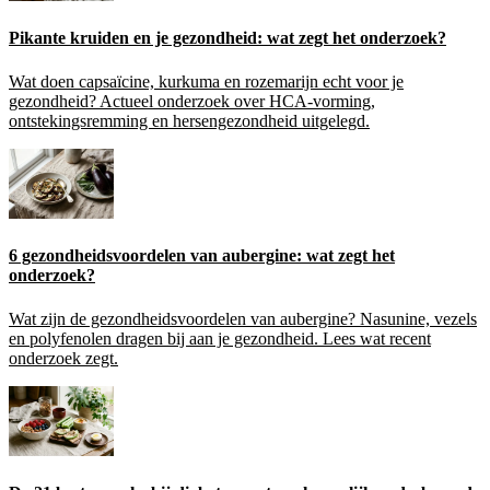
Pikante kruiden en je gezondheid: wat zegt het onderzoek?
Wat doen capsaïcine, kurkuma en rozemarijn echt voor je
gezondheid? Actueel onderzoek over HCA-vorming,
ontstekingsremming en hersengezondheid uitgelegd.
6 gezondheidsvoordelen van aubergine: wat zegt het
onderzoek?
Wat zijn de gezondheidsvoordelen van aubergine? Nasunine, vezels
en polyfenolen dragen bij aan je gezondheid. Lees wat recent
onderzoek zegt.