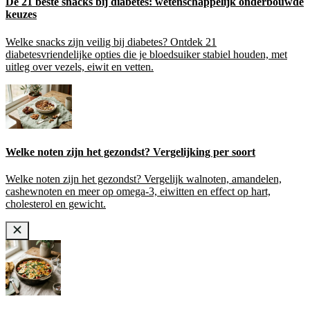
De 21 beste snacks bij diabetes: wetenschappelijk onderbouwde
keuzes
Welke snacks zijn veilig bij diabetes? Ontdek 21
diabetesvriendelijke opties die je bloedsuiker stabiel houden, met
uitleg over vezels, eiwit en vetten.
Welke noten zijn het gezondst? Vergelijking per soort
Welke noten zijn het gezondst? Vergelijk walnoten, amandelen,
cashewnoten en meer op omega-3, eiwitten en effect op hart,
cholesterol en gewicht.