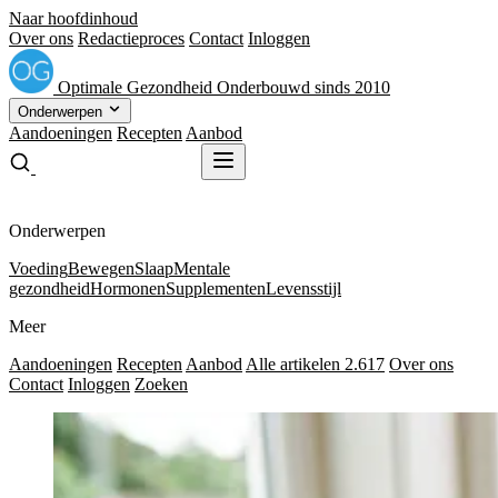
Naar hoofdinhoud
Over ons
Redactieproces
Contact
Inloggen
Optimale
Gezondheid
Onderbouwd sinds 2010
Onderwerpen
Aandoeningen
Recepten
Aanbod
Gratis receptenboek
Gratis receptenboek
Onderwerpen
Voeding
Bewegen
Slaap
Mentale
gezondheid
Hormonen
Supplementen
Levensstijl
Meer
Aandoeningen
Recepten
Aanbod
Alle artikelen
2.617
Over ons
Contact
Inloggen
Zoeken