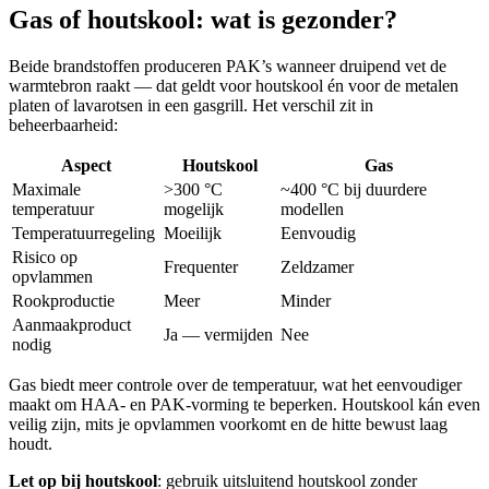
Gas of houtskool: wat is gezonder?
Beide brandstoffen produceren PAK’s wanneer druipend vet de
warmtebron raakt — dat geldt voor houtskool én voor de metalen
platen of lavarotsen in een gasgrill. Het verschil zit in
beheerbaarheid:
Aspect
Houtskool
Gas
Maximale
>300 °C
~400 °C bij duurdere
temperatuur
mogelijk
modellen
Temperatuurregeling
Moeilijk
Eenvoudig
Risico op
Frequenter
Zeldzamer
opvlammen
Rookproductie
Meer
Minder
Aanmaakproduct
Ja — vermijden
Nee
nodig
Gas biedt meer controle over de temperatuur, wat het eenvoudiger
maakt om HAA- en PAK-vorming te beperken. Houtskool kán even
veilig zijn, mits je opvlammen voorkomt en de hitte bewust laag
houdt.
Let op bij houtskool
: gebruik uitsluitend houtskool zonder