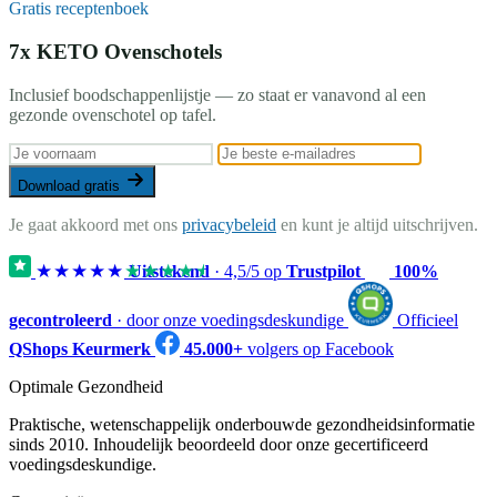
Gratis receptenboek
7x KETO Ovenschotels
Inclusief boodschappenlijstje — zo staat er vanavond al een
gezonde ovenschotel op tafel.
Download gratis
Je gaat akkoord met ons
privacybeleid
en kunt je altijd uitschrijven.
★★★★★
★★★★★
Uitstekend
·
4,5
/5 op
Trustpilot
100%
gecontroleerd
· door onze voedingsdeskundige
Officieel
QShops Keurmerk
45.000+
volgers op Facebook
Optimale Gezondheid
Praktische, wetenschappelijk onderbouwde gezondheidsinformatie
sinds 2010. Inhoudelijk beoordeeld door onze gecertificeerd
voedingsdeskundige.