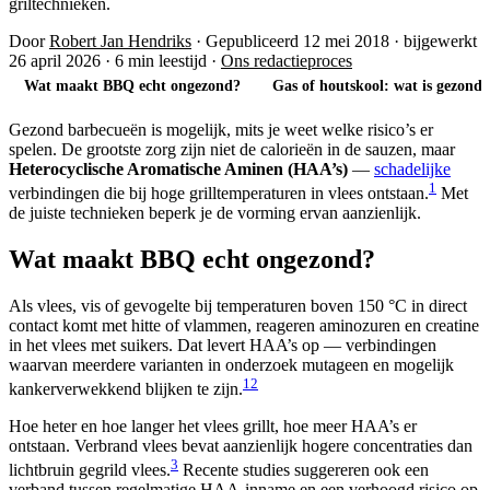
griltechnieken.
Door
Robert Jan Hendriks
·
Gepubliceerd 12 mei 2018
·
bijgewerkt
26 april 2026
·
6 min leestijd
·
Ons redactieproces
Wat maakt BBQ echt ongezond?
Gas of houtskool: wat is gezonde
Gezond barbecueën is mogelijk, mits je weet welke risico’s er
spelen. De grootste zorg zijn niet de calorieën in de sauzen, maar
Heterocyclische Aromatische Aminen (HAA’s)
—
schadelijke
1
verbindingen die bij hoge grilltemperaturen in vlees ontstaan.
Met
de juiste technieken beperk je de vorming ervan aanzienlijk.
Wat maakt BBQ echt ongezond?
Als vlees, vis of gevogelte bij temperaturen boven 150 °C in direct
contact komt met hitte of vlammen, reageren aminozuren en creatine
in het vlees met suikers. Dat levert HAA’s op — verbindingen
waarvan meerdere varianten in onderzoek mutageen en mogelijk
1
2
kankerverwekkend blijken te zijn.
Hoe heter en hoe langer het vlees grillt, hoe meer HAA’s er
ontstaan. Verbrand vlees bevat aanzienlijk hogere concentraties dan
3
lichtbruin gegrild vlees.
Recente studies suggereren ook een
verband tussen regelmatige HAA-inname en een verhoogd risico op