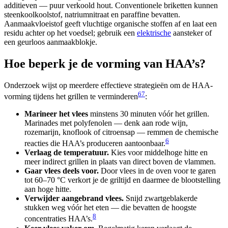
additieven — puur verkoold hout. Conventionele briketten kunnen
steenkoolkoolstof, natriumnitraat en paraffine bevatten.
Aanmaakvloeistof geeft vluchtige organische stoffen af en laat een
residu achter op het voedsel; gebruik een
elektrische
aansteker of
een geurloos aanmaakblokje.
Hoe beperk je de vorming van HAA’s?
Onderzoek wijst op meerdere effectieve strategieën om de HAA-
6
7
vorming tijdens het grillen te verminderen
:
Marineer het vlees
minstens 30 minuten vóór het grillen.
Marinades met polyfenolen — denk aan rode wijn,
rozemarijn, knoflook of citroensap — remmen de chemische
6
reacties die HAA’s produceren aantoonbaar.
Verlaag de temperatuur.
Kies voor middelhoge hitte en
meer indirect grillen in plaats van direct boven de vlammen.
Gaar vlees deels voor.
Door vlees in de oven voor te garen
tot 60–70 °C verkort je de griltijd en daarmee de blootstelling
aan hoge hitte.
Verwijder aangebrand vlees.
Snijd zwartgeblakerde
stukken weg vóór het eten — die bevatten de hoogste
8
concentraties HAA’s.