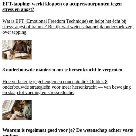
EFT-tapping: werkt kloppen op acupressuurpunten tegen
stress en angst?
Wat is EFT (Emotional Freedom Technique) en helpt het écht bij
stress, angst of trauma? Bekijk wat wetenschappelijk onderzoek zegt
over tapping.
8 onderbouwde manieren om je hersenkracht te vergroten
Hoe verbeter je je geheugen en concentratie? Ontdek 8
onderbouwde strategieën voor meer hersenkracht — van beweging
en slaap tot voeding en stressreductie.
Waarom is regelmaat goed voor je? De wetenschap achter vaste
routines