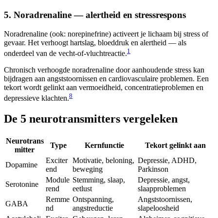
5. Noradrenaline — alertheid en stressrespons
Noradrenaline (ook: norepinefrine) activeert je lichaam bij stress of
gevaar. Het verhoogt hartslag, bloeddruk en alertheid — als
1
onderdeel van de vecht-of-vluchtreactie.
Chronisch verhoogde noradrenaline door aanhoudende stress kan
bijdragen aan angststoornissen en cardiovasculaire problemen. Een
tekort wordt gelinkt aan vermoeidheid, concentratieproblemen en
8
depressieve klachten.
De 5 neurotransmitters vergeleken
Neurotrans
Type
Kernfunctie
Tekort gelinkt aan
mitter
Exciter
Motivatie, beloning,
Depressie, ADHD,
Dopamine
end
beweging
Parkinson
Module
Stemming, slaap,
Depressie, angst,
Serotonine
rend
eetlust
slaapproblemen
Remme
Ontspanning,
Angststoornissen,
GABA
nd
angstreductie
slapeloosheid