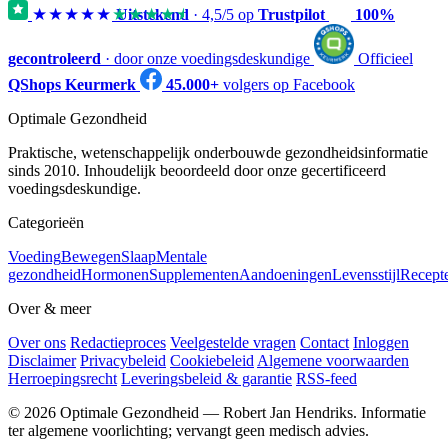
★★★★★
★★★★★
Uitstekend
·
4,5
/5 op
Trustpilot
100%
gecontroleerd
· door onze voedingsdeskundige
Officieel
QShops Keurmerk
45.000+
volgers op Facebook
Optimale Gezondheid
Praktische, wetenschappelijk onderbouwde gezondheidsinformatie
sinds 2010. Inhoudelijk beoordeeld door onze gecertificeerd
voedingsdeskundige.
Categorieën
Voeding
Bewegen
Slaap
Mentale
gezondheid
Hormonen
Supplementen
Aandoeningen
Levensstijl
Recept
Over & meer
Over ons
Redactieproces
Veelgestelde vragen
Contact
Inloggen
Disclaimer
Privacybeleid
Cookiebeleid
Algemene voorwaarden
Herroepingsrecht
Leveringsbeleid & garantie
RSS-feed
© 2026 Optimale Gezondheid — Robert Jan Hendriks. Informatie
ter algemene voorlichting; vervangt geen medisch advies.