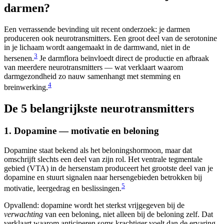
darmen?
Een verrassende bevinding uit recent onderzoek: je darmen
produceren ook neurotransmitters. Een groot deel van de serotonine
in je lichaam wordt aangemaakt in de darmwand, niet in de
3
hersenen.
Je darmflora beïnvloedt direct de productie en afbraak
van meerdere neurotransmitters — wat verklaart waarom
darmgezondheid zo nauw samenhangt met stemming en
4
breinwerking.
De 5 belangrijkste neurotransmitters
1. Dopamine — motivatie en beloning
Dopamine staat bekend als het beloningshormoon, maar dat
omschrijft slechts een deel van zijn rol. Het ventrale tegmentale
gebied (VTA) in de hersenstam produceert het grootste deel van je
dopamine en stuurt signalen naar hersengebieden betrokken bij
5
motivatie, leergedrag en beslissingen.
Opvallend: dopamine wordt het sterkst vrijgegeven bij de
verwachting
van een beloning, niet alleen bij de beloning zelf. Dat
verklaart waarom anticiperen soms krachtiger voelt dan de ervaring.