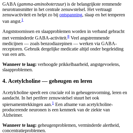
GABA (
gamma-aminoboterzuur
) is de belangrijkste remmende
neurotransmitter in het centrale zenuwstelsel. Het vertraagt
zenuwactiviteit en helpt zo bij
ontspanning
, slaap en het temperen
1
van angst.
Angststoornissen en slaapproblemen worden in verband gebracht
8
met verminderde GABA-activiteit.
Veel angstremmende
medicijnen — zoals benzodiazepinen — werken via GABA-
receptoren. Gebruik dergelijke medicatie altijd onder begeleiding
van een arts.
Wanneer te laag:
verhoogde prikkelbaarheid, angstgevoelens,
slaapproblemen.
4. Acetylcholine — geheugen en leren
Acetylcholine speelt een cruciale rol in geheugenvorming, leren en
aandacht. In het perifere zenuwstelsel stuurt het ook
1
spiersamentrekkingen aan.
Een afname van acetylcholine-
producerende neuronen is een kenmerk van de ziekte van
Alzheimer.
Wanneer te laag:
geheugenproblemen, verminderde alertheid,
concentratieproblemen.