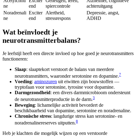
Acetylcholi
Exciter
Geheugen, leren,
Alzheimer, cognitieve
ne
end
spiercontrole
achteruitgang
Noradrenali
Exciter
Alertheid,
Depressie, angst,
ne
end
stressrespons
ADHD
Wat beïnvloedt je
neurotransmitterbalans?
Je leefstijl heeft een directe invloed op hoe goed je neurotransmitters
functioneren:
Slaap
: slaaptekort verstoort de balans van meerdere
7
neurotransmitters, waaronder serotonine en dopamine.
Voeding
:
aminozuren
uit eiwitten zijn bouwstoffen —
tryptofaan voor serotonine, tyrosine voor dopamine.
Darmgezondheid
: een divers darmmicrobioom ondersteunt
3
de neurotransmitterproductie in de darm.
Beweging
: lichamelijke activiteit bevordert de
beschikbaarheid van dopamine, serotonine en noradrenaline.
Chronische stress
: langdurige stress kan serotonine- en
8
noradrenalinereserves uitputten.
Heb je klachten die mogelijk wijzen op een verstoorde