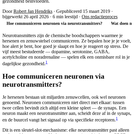
gezondheid beïnvloeden.
Door
Robert Jan Hendriks
·
Gepubliceerd 15 maart 2019
·
bijgewerkt 26 april 2026
·
6 min leestijd
·
Ons redactieproces
Hoe communiceren neuronen via neurotransmitters?
Wat doen ne
Neurotransmitters zijn de chemische boodschappers waarmee je
hersenen en zenuwstelsel communiceren. Ze bepalen hoe je je voelt,
hoe alert je bent, hoe goed je slaapt en hoe je reageert op stress. De
vijf meest bestudeerde — dopamine, serotonine, GABA,
acetylcholine en noradrenaline — spelen elk een onmisbare rol in je
1
dagelijkse gezondheid.
Hoe communiceren neuronen via
neurotransmitters?
Je hersenen bestaan uit miljarden zenuwcellen, ook wel neuronen
genoemd. Neuronen communiceren niet direct met elkaar: tussen
twee cellen bevindt zich altijd een kleine spleet — de synaps. Een
neuron maakt een neurotransmitter aan, scheidt deze af in de synaps,
1
en de buurcel vangt het signaal op via specifieke receptoren.
Dit is een sleutel-slot-mechanisme: elke neurotransmitter past alleen