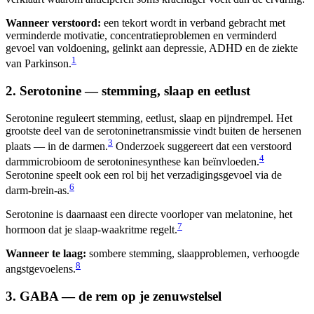
Wanneer verstoord:
een tekort wordt in verband gebracht met
verminderde motivatie, concentratieproblemen en verminderd
gevoel van voldoening, gelinkt aan depressie, ADHD en de ziekte
1
van Parkinson.
2. Serotonine — stemming, slaap en eetlust
Serotonine reguleert stemming, eetlust, slaap en pijndrempel. Het
grootste deel van de serotoninetransmissie vindt buiten de hersenen
3
plaats — in de darmen.
Onderzoek suggereert dat een verstoord
4
darmmicrobioom de serotoninesynthese kan beïnvloeden.
Serotonine speelt ook een rol bij het verzadigingsgevoel via de
6
darm-brein-as.
Serotonine is daarnaast een directe voorloper van melatonine, het
7
hormoon dat je slaap-waakritme regelt.
Wanneer te laag:
sombere stemming, slaapproblemen, verhoogde
8
angstgevoelens.
3. GABA — de rem op je zenuwstelsel