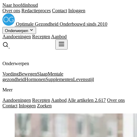
Naar hoofdinhoud
Over ons
Redactieproces
Contact
Inloggen
Optimale
Gezondheid
Onderbouwd sinds 2010
Onderwerpen
Aandoeningen
Recepten
Aanbod
Gratis receptenboek
Gratis receptenboek
Onderwerpen
Voeding
Bewegen
Slaap
Mentale
gezondheid
Hormonen
Supplementen
Levensstijl
Meer
Aandoeningen
Recepten
Aanbod
Alle artikelen
2.617
Over ons
Contact
Inloggen
Zoeken