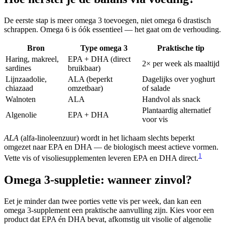
De eerste stap is meer omega 3 toevoegen, niet omega 6 drastisch
schrappen. Omega 6 is óók essentieel — het gaat om de verhouding.
Bron
Type omega 3
Praktische tip
Haring, makreel,
EPA + DHA (direct
2× per week als maaltijd
sardines
bruikbaar)
Lijnzaadolie,
ALA (beperkt
Dagelijks over yoghurt
chiazaad
omzetbaar)
of salade
Walnoten
ALA
Handvol als snack
Plantaardig alternatief
Algenolie
EPA + DHA
voor vis
ALA
(alfa-linoleenzuur) wordt in het lichaam slechts beperkt
omgezet naar EPA en DHA — de biologisch meest actieve vormen.
1
Vette vis of visoliesupplementen leveren EPA en DHA direct.
Omega 3-suppletie: wanneer zinvol?
Eet je minder dan twee porties vette vis per week, dan kan een
omega 3-supplement een praktische aanvulling zijn. Kies voor een
product dat EPA én DHA bevat, afkomstig uit visolie of algenolie