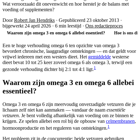
Wat veroorzaakt dit onevenwicht en hoe herstel je de balans met
voeding of supplementen?
Door
Robert Jan Hendriks
·
Gepubliceerd 23 oktober 2013
·
bijgewerkt 24 april 2026
·
6 min leestijd
·
Ons redactieproces
Waarom zijn omega 3 en omega 6 allebei essentieel?
Hoe is ons di
Een te hoge verhouding omega 6 ten opzichte van omega 3
bevordert chronische, laaggradige ontstekingen — en dat geldt voor
vrijwel iedereen met een westers dieet. Het
gemiddelde
westerse
dieet bevat 10 tot 25 keer zoveel omega 6 als omega 3, terwijl een
1
gezonde verhouding dichter bij 2:1 tot 4:1 ligt.
Waarom zijn omega 3 en omega 6 allebei
essentieel?
Omega 3 en omega 6 zijn meervoudig onverzadigde vetzuren die je
lichaam zelf niet kan aanmaken — vandaar de naam
essentiële
vetzuren
. Je bent volledig afhankelijk van voeding om ze binnen te
krijgen. Ze spelen allebei een rol bij de opbouw van
celmembranen
,
1
hormoonproductie en het reguleren van ontstekingen.
Het probleem zit in de concurrentie: beide vetzuren gebruiken