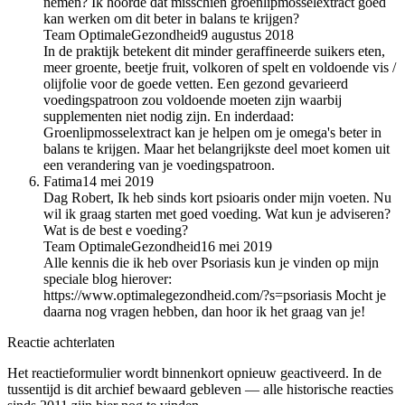
nemen? Ik hoorde dat misschien groenlipmosselextract goed
kan werken om dit beter in balans te krijgen?
Team OptimaleGezondheid
9 augustus 2018
In de praktijk betekent dit minder geraffineerde suikers eten,
meer groente, beetje fruit, volkoren of spelt en voldoende vis /
olijfolie voor de goede vetten. Een gezond gevarieerd
voedingspatroon zou voldoende moeten zijn waarbij
supplementen niet nodig zijn. En inderdaad:
Groenlipmosselextract kan je helpen om je omega's beter in
balans te krijgen. Maar het belangrijkste deel moet komen uit
een verandering van je voedingspatroon.
Fatima
14 mei 2019
Dag Robert, Ik heb sinds kort psioaris onder mijn voeten. Nu
wil ik graag starten met goed voeding. Wat kun je adviseren?
Wat is de best e voeding?
Team OptimaleGezondheid
16 mei 2019
Alle kennis die ik heb over Psoriasis kun je vinden op mijn
speciale blog hierover:
https://www.optimalegezondheid.com/?s=psoriasis Mocht je
daarna nog vragen hebben, dan hoor ik het graag van je!
Reactie achterlaten
Het reactieformulier wordt binnenkort opnieuw geactiveerd. In de
tussentijd is dit archief bewaard gebleven — alle historische reacties