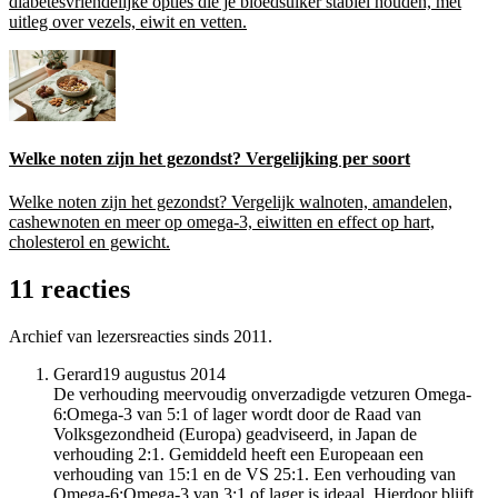
diabetesvriendelijke opties die je bloedsuiker stabiel houden, met
uitleg over vezels, eiwit en vetten.
Welke noten zijn het gezondst? Vergelijking per soort
Welke noten zijn het gezondst? Vergelijk walnoten, amandelen,
cashewnoten en meer op omega-3, eiwitten en effect op hart,
cholesterol en gewicht.
11 reacties
Archief van lezersreacties sinds 2011.
Gerard
19 augustus 2014
De verhouding meervoudig onverzadigde vetzuren Omega-
6:Omega-3 van 5:1 of lager wordt door de Raad van
Volksgezondheid (Europa) geadviseerd, in Japan de
verhouding 2:1. Gemiddeld heeft een Europeaan een
verhouding van 15:1 en de VS 25:1. Een verhouding van
Omega-6:Omega-3 van 3:1 of lager is ideaal. Hierdoor blijft