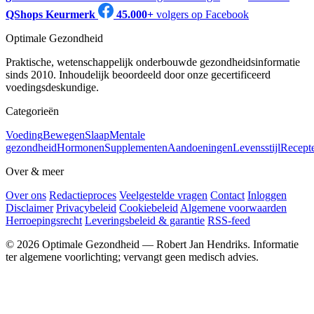
QShops Keurmerk
45.000+
volgers op Facebook
Optimale Gezondheid
Praktische, wetenschappelijk onderbouwde gezondheidsinformatie
sinds 2010. Inhoudelijk beoordeeld door onze gecertificeerd
voedingsdeskundige.
Categorieën
Voeding
Bewegen
Slaap
Mentale
gezondheid
Hormonen
Supplementen
Aandoeningen
Levensstijl
Recept
Over & meer
Over ons
Redactieproces
Veelgestelde vragen
Contact
Inloggen
Disclaimer
Privacybeleid
Cookiebeleid
Algemene voorwaarden
Herroepingsrecht
Leveringsbeleid & garantie
RSS-feed
© 2026 Optimale Gezondheid — Robert Jan Hendriks. Informatie
ter algemene voorlichting; vervangt geen medisch advies.