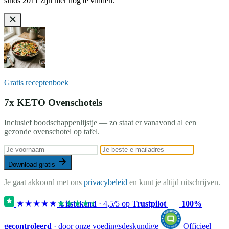
sinds 2011 zijn hier nog te vinden.
Gratis receptenboek
7x KETO Ovenschotels
Inclusief boodschappenlijstje — zo staat er vanavond al een
gezonde ovenschotel op tafel.
Download gratis
Je gaat akkoord met ons
privacybeleid
en kunt je altijd uitschrijven.
★★★★★
★★★★★
Uitstekend
·
4,5
/5 op
Trustpilot
100%
gecontroleerd
· door onze voedingsdeskundige
Officieel