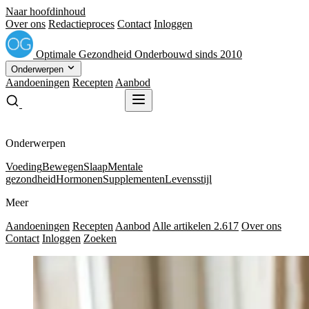
Naar hoofdinhoud
Over ons
Redactieproces
Contact
Inloggen
Optimale
Gezondheid
Onderbouwd sinds 2010
Onderwerpen
Aandoeningen
Recepten
Aanbod
Gratis receptenboek
Gratis receptenboek
Onderwerpen
Voeding
Bewegen
Slaap
Mentale
gezondheid
Hormonen
Supplementen
Levensstijl
Meer
Aandoeningen
Recepten
Aanbod
Alle artikelen
2.617
Over ons
Contact
Inloggen
Zoeken