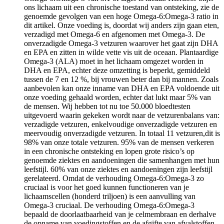
ons lichaam uit een chronische toestand van ontsteking, zie de
genoemde gevolgen van een hoge Omega-6:Omega-3 ratio in
dit artikel. Onze voeding is, doordat wij anders zijn gaan eten,
verzadigd met Omega-6 en afgenomen met Omega-3. De
onverzadigde Omega-3 vetzuren waarover het gaat zijn DHA
en EPA en zitten in wilde vette vis uit de oceaan. Plantaardige
Omega-3 (ALA) moet in het lichaam omgezet worden in
DHA en EPA, echter deze omzetting is beperkt, gemiddeld
tussen de 7 en 12 %, bij vrouwen beter dan bij mannen. Zoals
aanbevolen kan onze inname van DHA en EPA voldoende uit
onze voeding gehaald worden, echter dat lukt maar 5% van
de mensen. Wij hebben tot nu toe 50.000 bloedtesten
uitgevoerd waarin gekeken wordt naar de vetzurenbalans van:
verzadigde vetzuren, enkelvoudige onverzadigde vetzuren en
meervoudig onverzadigde vetzuren. In totaal 11 vetzuren,dit is
98% van onze totale vetzuren. 95% van de mensen verkeren
in een chronische ontsteking en lopen grote risico’s op
genoemde ziektes en aandoeningen die samenhangen met hun
leefstijl. 60% van onze ziektes en aandoeningen zijn leefstijl
gerelateerd. Omdat de verhouding Omega-6:Omega-3 zo
cruciaal is voor het goed kunnen functioneren van je
lichaamscellen (honderd triljoen) is een aanvulling van
Omega-3 cruciaal. De verhouding Omega-6:Omega-3
bepaald de doorlaatbaarheid van je celmembraan en derhalve
de opname van voedingstoffen en de afgifte van afvalstoffen.