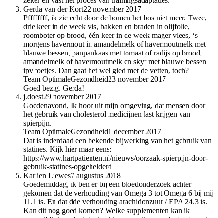
zeker en vast het proces van trainingsadaptaties.
Gerda van der Kort
22 november 2017
Pffffffff, ik zie echt door de bomen het bos niet meer. Twee,
drie keer in de week vis, bakken en braden in olijfolie,
roomboter op brood, één keer in de week mager vlees, ‘s
morgens havermout in amandelmelk of havermoutmelk met
blauwe bessen, panpankaas met tomaat of radijs op brood,
amandelmelk of havermoutmelk en skyr met blauwe bessen
ipv toetjes. Dan gaat het wel gied met de vetten, toch?
Team OptimaleGezondheid
23 november 2017
Goed bezig, Gerda!
j.doest
29 november 2017
Goedenavond, Ik hoor uit mijn omgeving, dat mensen door
het gebruik van cholesterol medicijnen last krijgen van
spierpijn.
Team OptimaleGezondheid
1 december 2017
Dat is inderdaad een bekende bijwerking van het gebruik van
statines. Kijk hier maar eens:
https://www.hartpatienten.nl/nieuws/oorzaak-spierpijn-door-
gebruik-statines-opgehelderd
Karlien Liewes
7 augustus 2018
Goedemiddag, ik ben er bij een bloedonderzoek achter
gekomen dat de verhouding van Omega 3 tot Omega 6 bij mij
11.1 is. En dat dde verhouding arachidonzuur / EPA 24.3 is.
Kan dit nog goed komen? Welke supplementen kan ik