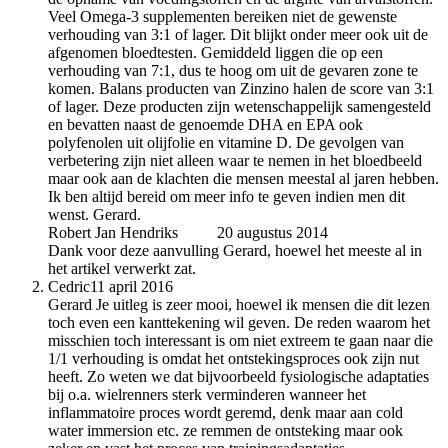
Veel Omega-3 supplementen bereiken niet de gewenste
verhouding van 3:1 of lager. Dit blijkt onder meer ook uit de
afgenomen bloedtesten. Gemiddeld liggen die op een
verhouding van 7:1, dus te hoog om uit de gevaren zone te
komen. Balans producten van Zinzino halen de score van 3:1
of lager. Deze producten zijn wetenschappelijk samengesteld
en bevatten naast de genoemde DHA en EPA ook
polyfenolen uit olijfolie en vitamine D. De gevolgen van
verbetering zijn niet alleen waar te nemen in het bloedbeeld
maar ook aan de klachten die mensen meestal al jaren hebben.
Ik ben altijd bereid om meer info te geven indien men dit
wenst. Gerard.
Robert Jan Hendriks
auteur
20 augustus 2014
Dank voor deze aanvulling Gerard, hoewel het meeste al in
het artikel verwerkt zat.
Cedric
11 april 2016
Gerard Je uitleg is zeer mooi, hoewel ik mensen die dit lezen
toch even een kanttekening wil geven. De reden waarom het
misschien toch interessant is om niet extreem te gaan naar die
1/1 verhouding is omdat het ontstekingsproces ook zijn nut
heeft. Zo weten we dat bijvoorbeeld fysiologische adaptaties
bij o.a. wielrenners sterk verminderen wanneer het
inflammatoire proces wordt geremd, denk maar aan cold
water immersion etc. ze remmen de ontsteking maar ook