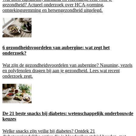
gezondheid? Actueel onderzoek over HCA-vorming,
ontstekingsremming en hersengezondheid uitgelegd.
6 gezondheidsvoordelen van aubergine: wat zegt het
onderzoek?
Wat zijn de gezondheidsvoordelen van aubergine? Nasunine, vezels
en polyfenolen dragen bij aan je gezondheid. Lees wat recent
onderzoek zegt.
De 21 beste snacks bij diabetes: wetenschappelijk onderbouwde
keuzes
Welke snacks zijn veilig bij diabetes? Ontdek 21