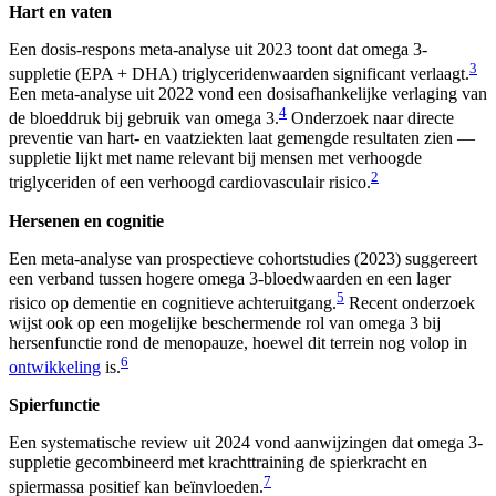
Hart en vaten
Een dosis-respons meta-analyse uit 2023 toont dat omega 3-
3
suppletie (EPA + DHA) triglyceridenwaarden significant verlaagt.
Een meta-analyse uit 2022 vond een dosisafhankelijke verlaging van
4
de bloeddruk bij gebruik van omega 3.
Onderzoek naar directe
preventie van hart- en vaatziekten laat gemengde resultaten zien —
suppletie lijkt met name relevant bij mensen met verhoogde
2
triglyceriden of een verhoogd cardiovasculair risico.
Hersenen en cognitie
Een meta-analyse van prospectieve cohortstudies (2023) suggereert
een verband tussen hogere omega 3-bloedwaarden en een lager
5
risico op dementie en cognitieve achteruitgang.
Recent onderzoek
wijst ook op een mogelijke beschermende rol van omega 3 bij
hersenfunctie rond de menopauze, hoewel dit terrein nog volop in
6
ontwikkeling
is.
Spierfunctie
Een systematische review uit 2024 vond aanwijzingen dat omega 3-
suppletie gecombineerd met krachttraining de spierkracht en
7
spiermassa positief kan beïnvloeden.