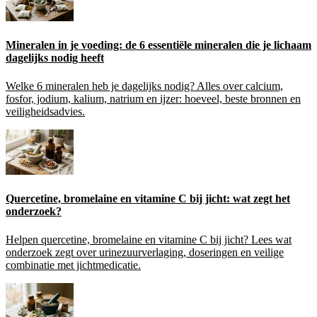
Mineralen in je voeding: de 6 essentiële mineralen die je lichaam
dagelijks nodig heeft
Welke 6 mineralen heb je dagelijks nodig? Alles over calcium,
fosfor, jodium, kalium, natrium en ijzer: hoeveel, beste bronnen en
veiligheidsadvies.
Quercetine, bromelaine en vitamine C bij jicht: wat zegt het
onderzoek?
Helpen quercetine, bromelaine en vitamine C bij jicht? Lees wat
onderzoek zegt over urinezuurverlaging, doseringen en veilige
combinatie met jichtmedicatie.