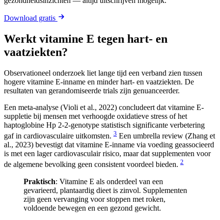
gezondheidsinzichten — altijd uitschrijven mogelijk.
Download gratis
Werkt vitamine E tegen hart- en
vaatziekten?
Observationeel onderzoek liet lange tijd een verband zien tussen
hogere vitamine E-inname en minder hart- en vaatziekten. De
resultaten van gerandomiseerde trials zijn genuanceerder.
Een meta-analyse (Violi et al., 2022) concludeert dat vitamine E-
suppletie bij mensen met verhoogde oxidatieve stress of het
haptoglobine Hp 2-2-genotype statistisch significante verbetering
3
gaf in cardiovasculaire uitkomsten.
Een umbrella review (Zhang et
al., 2023) bevestigt dat vitamine E-inname via voeding geassocieerd
is met een lager cardiovasculair risico, maar dat supplementen voor
2
de algemene bevolking geen consistent voordeel bieden.
Praktisch
: Vitamine E als onderdeel van een
gevarieerd, plantaardig dieet is zinvol. Supplementen
zijn geen vervanging voor stoppen met roken,
voldoende bewegen en een gezond gewicht.