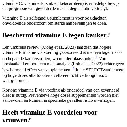
vitamine C, vitamine E, zink en bètacaroteen) is er redelijk bewijs
dat progressie van gevorderde maculadegeneratie vertraagt.
Vitamine E als zelfstandig supplement is voor oogklachten
onvoldoende onderzocht om sterke aanbevelingen te doen.
Beschermt vitamine E tegen kanker?
Een umbrella review (Xiong et al., 2023) laat zien dat hogere
vitamine E-inname via voeding geassocieerd is met een lager risico
1
op bepaalde kankersoorten, waaronder blaaskanker.
Voor
prostaatkanker toont een meta-analyse (Loh et al., 2022) echter géén
4
beschermend effect van supplementen.
In de SELECT-studie werd
bij hoge doses alfa-tocoferol zelfs een licht verhoogd risico
waargenomen.
Kortom: vitamine E via voeding als onderdeel van een gevarieerd
dieet is nuttig. Preventieve hoge doses supplementen worden niet
aanbevolen en kunnen in specifieke gevallen risico’s verhogen.
Heeft vitamine E voordelen voor
vrouwen?