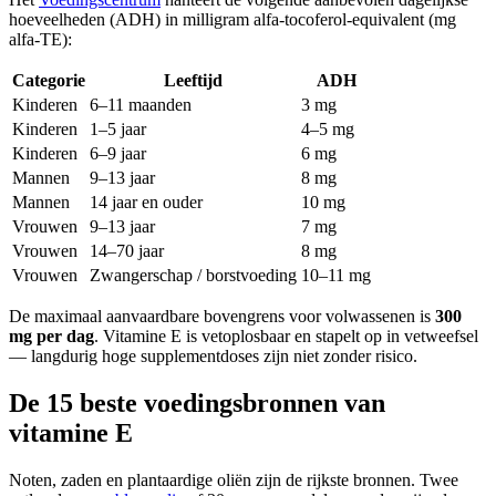
hoeveelheden (ADH) in milligram alfa-tocoferol-equivalent (mg
alfa-TE):
Categorie
Leeftijd
ADH
Kinderen
6–11 maanden
3 mg
Kinderen
1–5 jaar
4–5 mg
Kinderen
6–9 jaar
6 mg
Mannen
9–13 jaar
8 mg
Mannen
14 jaar en ouder
10 mg
Vrouwen
9–13 jaar
7 mg
Vrouwen
14–70 jaar
8 mg
Vrouwen
Zwangerschap / borstvoeding
10–11 mg
De maximaal aanvaardbare bovengrens voor volwassenen is
300
mg per dag
. Vitamine E is vetoplosbaar en stapelt op in vetweefsel
— langdurig hoge supplementdoses zijn niet zonder risico.
De 15 beste voedingsbronnen van
vitamine E
Noten, zaden en plantaardige oliën zijn de rijkste bronnen. Twee