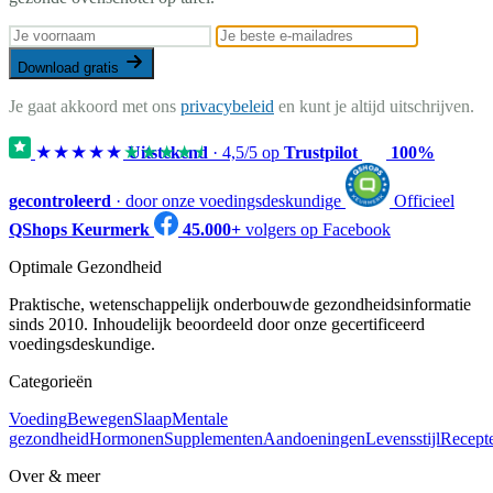
Download gratis
Je gaat akkoord met ons
privacybeleid
en kunt je altijd uitschrijven.
★★★★★
★★★★★
Uitstekend
·
4,5
/5 op
Trustpilot
100%
gecontroleerd
· door onze voedingsdeskundige
Officieel
QShops Keurmerk
45.000+
volgers op Facebook
Optimale Gezondheid
Praktische, wetenschappelijk onderbouwde gezondheidsinformatie
sinds 2010. Inhoudelijk beoordeeld door onze gecertificeerd
voedingsdeskundige.
Categorieën
Voeding
Bewegen
Slaap
Mentale
gezondheid
Hormonen
Supplementen
Aandoeningen
Levensstijl
Recept
Over & meer