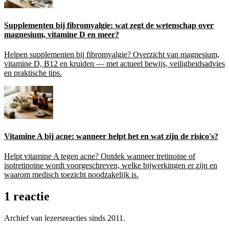
Supplementen bij fibromyalgie: wat zegt de wetenschap over
magnesium, vitamine D en meer?
Helpen supplementen bij fibromyalgie? Overzicht van magnesium,
vitamine D, B12 en kruiden — met actueel bewijs, veiligheidsadvies
en praktische tips.
Vitamine A bij acne: wanneer helpt het en wat zijn de risico's?
Helpt vitamine A tegen acne? Ontdek wanneer tretinoine of
isotretinoïne wordt voorgeschreven, welke bijwerkingen er zijn en
waarom medisch toezicht noodzakelijk is.
1 reactie
Archief van lezersreacties sinds 2011.