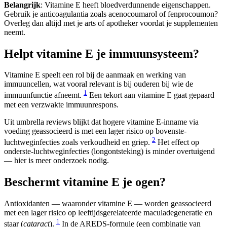
Belangrijk
: Vitamine E heeft bloedverdunnende eigenschappen.
Gebruik je anticoagulantia zoals acenocoumarol of fenprocoumon?
Overleg dan altijd met je arts of apotheker voordat je supplementen
neemt.
Helpt vitamine E je immuunsysteem?
Vitamine E speelt een rol bij de aanmaak en werking van
immuuncellen, wat vooral relevant is bij ouderen bij wie de
1
immuunfunctie afneemt.
Een tekort aan vitamine E gaat gepaard
met een verzwakte immuunrespons.
Uit umbrella reviews blijkt dat hogere vitamine E-inname via
voeding geassocieerd is met een lager risico op bovenste-
2
luchtweginfecties zoals verkoudheid en griep.
Het effect op
onderste-luchtweginfecties (longontsteking) is minder overtuigend
— hier is meer onderzoek nodig.
Beschermt vitamine E je ogen?
Antioxidanten — waaronder vitamine E — worden geassocieerd
met een lager risico op leeftijdsgerelateerde maculadegeneratie en
1
staar (
cataract
).
In de AREDS-formule (een combinatie van