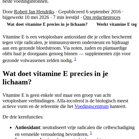
beste voedingsbronnen.
Door
Robert Jan Hendriks
·
Gepubliceerd 6 september 2016
·
bijgewerkt 10 mei 2026
·
7 min leestijd
·
Ons redactieproces
Wat doet vitamine E precies in je lichaam?
Werkt vitamine E tege
Vitamine E is een vetoplosbare antioxidant die je cellen beschermt
tegen vrije radicalen, je immuunsysteem ondersteunt en bijdraagt
aan een gezonde bloedstroom. Via noten, zaden en plantaardige
oliën haal je doorgaans genoeg binnen — supplementen zijn voor
1
gezonde volwassenen zelden nodig.
Wat doet vitamine E precies in je
lichaam?
Vitamine E is geen enkele stof maar een groep van acht
vetoplosbare verbindingen. Alfa-tocoferol is de biologisch meest
actieve vorm en de referentie die het
Voedingscentrum
hanteert.
De drie kernfuncties:
Antioxidant
: neutraliseert vrije radicalen die celbeschadiging
1
en versnelde veroudering bevorderen.