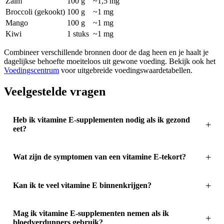
Zalm
100 g
~1,5 mg
Broccoli (gekookt)
100 g
~1 mg
Mango
100 g
~1 mg
Kiwi
1 stuks
~1 mg
Combineer verschillende bronnen door de dag heen en je haalt je
dagelijkse behoefte moeiteloos uit gewone voeding. Bekijk ook het
Voedingscentrum
voor uitgebreide voedingswaardetabellen.
Veelgestelde vragen
Heb ik vitamine E-supplementen nodig als ik gezond
eet?
Wat zijn de symptomen van een vitamine E-tekort?
Kan ik te veel vitamine E binnenkrijgen?
Mag ik vitamine E-supplementen nemen als ik
bloedverdunners gebruik?