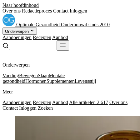
Naar hoofdinhoud
Over ons
Redactieproces
Contact
Inloggen
Optimale
Gezondheid
Onderbouwd sinds 2010
Onderwerpen
Aandoeningen
Recepten
Aanbod
Gratis receptenboek
Gratis receptenboek
Onderwerpen
Voeding
Bewegen
Slaap
Mentale
gezondheid
Hormonen
Supplementen
Levensstijl
Meer
Aandoeningen
Recepten
Aanbod
Alle artikelen
2.617
Over ons
Contact
Inloggen
Zoeken