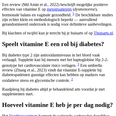
Een review (Md Amin et al., 2022) beschrijft mogelijke positieve
effecten van vitamine E op
menstruatiepijn
(
dysmenorroe
),
5
hormonale balans en vaginale gezondheid.
De beschikbare studies
zijn echter klein en methodologisch beperkt — aanvullend
gerandomiseerd onderzoek is nodig voor definitieve aanbevelingen.
Bij klachten of twijfel kun je terecht bij je huisarts of op
Thuisarts.nl
.
Speelt vitamine E een rol bij diabetes?
Bij diabetes type 2 zijn antioxidantniveaus in het bloed vaak
verlaagd. Suppletie kan bij mensen met het haptoglobine Hp 2-2-
3
genotype het cardiovasculaire risico verlagen.
Een umbrella
review (Zhang et al., 2023) vindt dat vitamine E-suppletie bij
diabetespatiënten gunstige effecten kan hebben op markers van
2
oxidatieve stress en glycemische controle.
Raadpleeg bij diabetes altijd je behandelend arts voordat je met
supplementen start.
Hoeveel vitamine E heb je per dag nodig?
Het
Voedingscentrum
hanteert de volgende aanbevolen dagelijkse