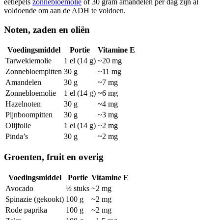
eetlepels
zonnebloemolie
of 30 gram amandelen per dag zijn al
voldoende om aan de ADH te voldoen.
Noten, zaden en oliën
Voedingsmiddel
Portie
Vitamine E
Tarwekiemolie
1 el (14 g)
~20 mg
Zonnebloempitten
30 g
~11 mg
Amandelen
30 g
~7 mg
Zonnebloemolie
1 el (14 g)
~6 mg
Hazelnoten
30 g
~4 mg
Pijnboompitten
30 g
~3 mg
Olijfolie
1 el (14 g)
~2 mg
Pinda’s
30 g
~2 mg
Groenten, fruit en overig
Voedingsmiddel
Portie
Vitamine E
Avocado
½ stuks
~2 mg
Spinazie (gekookt)
100 g
~2 mg
Rode paprika
100 g
~2 mg