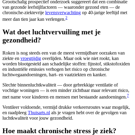
Grootschalig prospectief onderzoek suggereert dat een combinatie
van gezonde leefstijlfactoren — waaronder gezond eten — de
chronische-ziektevrije
levensverwachting
op 40-jarige leeftijd met
2
meer dan tien jaar kan verlengen.
Wat doet luchtvervuiling met je
gezondheid?
Roken is nog steeds een van de meest vermijdbare oorzaken van
ziekte en
vroegtijdig
overlijden. Maar ook wie niet rookt, kan
worden blootgesteld aan schadelijke stoffen: fijnstof, stikstofoxiden
en industriële emissies verhogen het risico op chronische
luchtwegaandoeningen, hart- en vaatziekten en kanker.
Slechte binnenluchtkwaliteit — door gebrekkige ventilatie of
vochtige woningen — is een minder zichtbaar maar relevant risico,
7
met name voor kinderen en mensen met bestaande aandoeningen.
Ventileer voldoende, vermijd drukke verkeersroutes waar mogelijk,
en raadpleeg
Thuisarts.nl
als je vragen hebt over de gevolgen van
luchtkwaliteit voor jouw gezondheid.
Hoe maakt chronische stress je ziek?