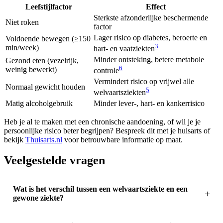
Leefstijlfactor
Effect
Sterkste afzonderlijke beschermende
Niet roken
factor
Lager risico op diabetes, beroerte en
Voldoende bewegen (≥150
3
min/week)
hart- en vaatziekten
Minder ontsteking, betere metabole
Gezond eten (vezelrijk,
6
weinig bewerkt)
controle
Vermindert risico op vrijwel alle
Normaal gewicht houden
5
welvaartsziekten
Matig alcoholgebruik
Minder lever-, hart- en kankerrisico
Heb je al te maken met een chronische aandoening, of wil je je
persoonlijke risico beter begrijpen? Bespreek dit met je huisarts of
bekijk
Thuisarts.nl
voor betrouwbare informatie op maat.
Veelgestelde vragen
Wat is het verschil tussen een welvaartsziekte en een
gewone ziekte?