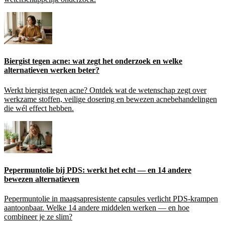
Biergist tegen acne: wat zegt het onderzoek en welke
alternatieven werken beter?
Werkt biergist tegen acne? Ontdek wat de wetenschap zegt over
werkzame stoffen, veilige dosering en bewezen acnebehandelingen
die wél effect hebben.
Pepermuntolie bij PDS: werkt het echt — en 14 andere
bewezen alternatieven
Pepermuntolie in maagsapresistente capsules verlicht PDS-krampen
aantoonbaar. Welke 14 andere middelen werken — en hoe
combineer je ze slim?