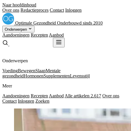
Naar hoofdinhoud
Over ons
Redactieproces
Contact
Inloggen
Optimale
Gezondheid
Onderbouwd sinds 2010
Onderwerpen
Aandoeningen
Recepten
Aanbod
Gratis receptenboek
Gratis receptenboek
Onderwerpen
Voeding
Bewegen
Slaap
Mentale
gezondheid
Hormonen
Supplementen
Levensstijl
Meer
Aandoeningen
Recepten
Aanbod
Alle artikelen
2.617
Over ons
Contact
Inloggen
Zoeken