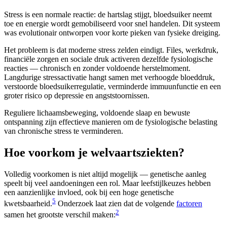
Stress is een normale reactie: de hartslag stijgt, bloedsuiker neemt
toe en energie wordt gemobiliseerd voor snel handelen. Dit systeem
was evolutionair ontworpen voor korte pieken van fysieke dreiging.
Het probleem is dat moderne stress zelden eindigt. Files, werkdruk,
financiële zorgen en sociale druk activeren dezelfde fysiologische
reacties — chronisch en zonder voldoende herstelmoment.
Langdurige stressactivatie hangt samen met verhoogde bloeddruk,
verstoorde bloedsuikerregulatie, verminderde immuunfunctie en een
groter risico op depressie en angststoornissen.
Reguliere lichaamsbeweging, voldoende slaap en bewuste
ontspanning zijn effectieve manieren om de fysiologische belasting
van chronische stress te verminderen.
Hoe voorkom je welvaartsziekten?
Volledig voorkomen is niet altijd mogelijk — genetische aanleg
speelt bij veel aandoeningen een rol. Maar leefstijlkeuzes hebben
een aanzienlijke invloed, ook bij een hoge genetische
5
kwetsbaarheid.
Onderzoek laat zien dat de volgende
factoren
2
samen het grootste verschil maken: