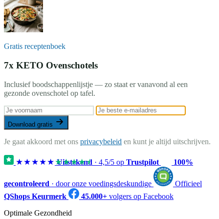
Gratis receptenboek
7x KETO Ovenschotels
Inclusief boodschappenlijstje — zo staat er vanavond al een
gezonde ovenschotel op tafel.
Download gratis
Je gaat akkoord met ons
privacybeleid
en kunt je altijd uitschrijven.
★★★★★
★★★★★
Uitstekend
·
4,5
/5 op
Trustpilot
100%
gecontroleerd
· door onze voedingsdeskundige
Officieel
QShops Keurmerk
45.000+
volgers op Facebook
Optimale Gezondheid