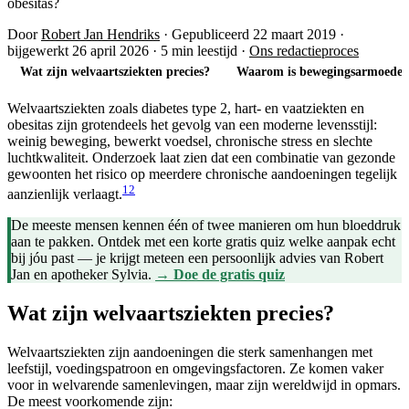
obesitas?
Door
Robert Jan Hendriks
·
Gepubliceerd 22 maart 2019
·
bijgewerkt 26 april 2026
·
5 min leestijd
·
Ons redactieproces
Wat zijn welvaartsziekten precies?
Waarom is bewegingsarmoede z
Welvaartsziekten zoals diabetes type 2, hart- en vaatziekten en
obesitas zijn grotendeels het gevolg van een moderne levensstijl:
weinig beweging, bewerkt voedsel, chronische stress en slechte
luchtkwaliteit. Onderzoek laat zien dat een combinatie van gezonde
gewoonten het risico op meerdere chronische aandoeningen tegelijk
1
2
aanzienlijk verlaagt.
De meeste mensen kennen één of twee manieren om hun bloeddruk
aan te pakken. Ontdek met een korte gratis quiz welke aanpak echt
bij jóu past — je krijgt meteen een persoonlijk advies van Robert
Jan en apotheker Sylvia.
→ Doe de gratis quiz
Wat zijn welvaartsziekten precies?
Welvaartsziekten zijn aandoeningen die sterk samenhangen met
leefstijl, voedingspatroon en omgevingsfactoren. Ze komen vaker
voor in welvarende samenlevingen, maar zijn wereldwijd in opmars.
De meest voorkomende zijn: