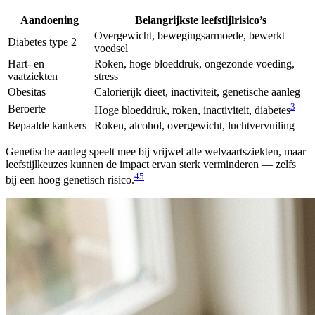
Aandoening
Belangrijkste leefstijlrisico’s
Overgewicht, bewegingsarmoede, bewerkt
Diabetes type 2
voedsel
Hart- en
Roken, hoge bloeddruk, ongezonde voeding,
vaatziekten
stress
Obesitas
Calorierijk dieet, inactiviteit, genetische aanleg
3
Beroerte
Hoge bloeddruk, roken, inactiviteit, diabetes
Bepaalde kankers
Roken, alcohol, overgewicht, luchtvervuiling
Genetische aanleg speelt mee bij vrijwel alle welvaartsziekten, maar
leefstijlkeuzes kunnen de impact ervan sterk verminderen — zelfs
4
5
bij een hoog genetisch risico.