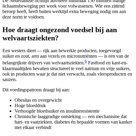
De Nederlandse richtlijn adviseert minimaal 150 minuten matige
lichaamsbeweging per week voor volwassenen. Wie een zittend
beroep heeft, heeft buiten werktijd extra beweging nodig om aan
deze norm te voldoen.
Hoe draagt ongezond voedsel bij aan
welvaartsziekten?
Een westers dieet — rijk aan bewerkte producten, toegevoegd
suiker en zout, arm aan vezels en micronutriënten — is een van de
6
belangrijkste drijvers van welvaartsziekten.
Fastfood en kant-en-
klaarmaaltijden bevatten structureel te veel natrium en vrije suikers,
ook in producten waar je dat niet verwacht, zoals vleesproducten en
sauzen.
Dit voedingspatroon draagt bij aan:
Obesitas en overgewicht
Hoge bloeddruk
Verhoogde bloedsuiker en insulineresistentie
Chronische laaggradige ontsteking — een mechanisme dat
hart- en vaatziekten, diabetes én bepaalde vormen van kanker
met elkaar verbindt