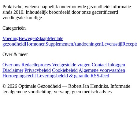
Praktische, wetenschappelijk onderbouwde gezondheidsinformatie
sinds 2010. Inhoudelijk beoordeeld door onze gecertificeerd
voedingsdeskundige.
Categorieën
Voeding
Bewegen
Slaap
Mentale
gezondheid
Hormonen
Supplementen
Aandoeningen
Levensstijl
Recept
Over & meer
Over ons
Redactieproces
Veelgestelde vragen
Contact
Inloggen
Disclaimer
Privacybeleid
Cookiebeleid
Algemene voorwaarden
Herroepingsrecht
Leveringsbeleid & garantie
RSS-feed
© 2026 Optimale Gezondheid — Robert Jan Hendriks. Informatie
ter algemene voorlichting; vervangt geen medisch advies.