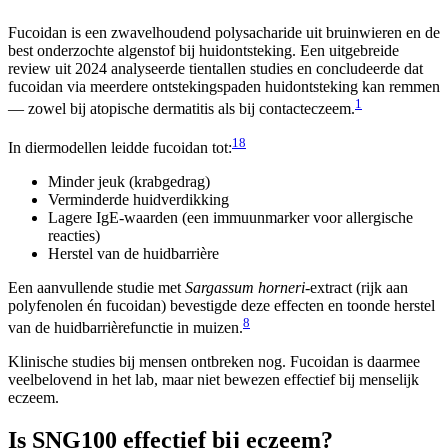
Fucoidan is een zwavelhoudend polysacharide uit bruinwieren en de
best onderzochte algenstof bij huidontsteking. Een uitgebreide
review uit 2024 analyseerde tientallen studies en concludeerde dat
fucoidan via meerdere ontstekingspaden huidontsteking kan remmen
1
— zowel bij atopische dermatitis als bij contacteczeem.
1
8
In diermodellen leidde fucoidan tot:
Minder jeuk (krabgedrag)
Verminderde huidverdikking
Lagere IgE-waarden (een immuunmarker voor allergische
reacties)
Herstel van de huidbarrière
Een aanvullende studie met
Sargassum horneri
-extract (rijk aan
polyfenolen én fucoidan) bevestigde deze effecten en toonde herstel
8
van de huidbarrièrefunctie in muizen.
Klinische studies bij mensen ontbreken nog. Fucoidan is daarmee
veelbelovend in het lab, maar niet bewezen effectief bij menselijk
eczeem.
Is SNG100 effectief bij eczeem?