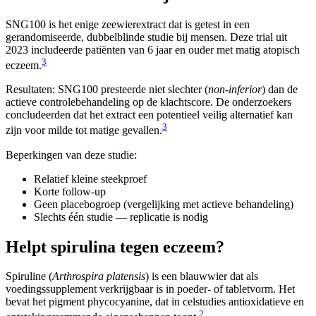
SNG100 is het enige zeewierextract dat is getest in een
gerandomiseerde, dubbelblinde studie bij mensen. Deze trial uit
2023 includeerde patiënten van 6 jaar en ouder met matig atopisch
3
eczeem.
Resultaten: SNG100 presteerde niet slechter (
non-inferior
) dan de
actieve controlebehandeling op de klachtscore. De onderzoekers
concludeerden dat het extract een potentieel veilig alternatief kan
3
zijn voor milde tot matige gevallen.
Beperkingen van deze studie:
Relatief kleine steekproef
Korte follow-up
Geen placebogroep (vergelijking met actieve behandeling)
Slechts één studie — replicatie is nodig
Helpt spirulina tegen eczeem?
Spiruline (
Arthrospira platensis
) is een blauwwier dat als
voedingssupplement verkrijgbaar is in poeder- of tabletvorm. Het
bevat het pigment phycocyanine, dat in celstudies antioxidatieve en
2