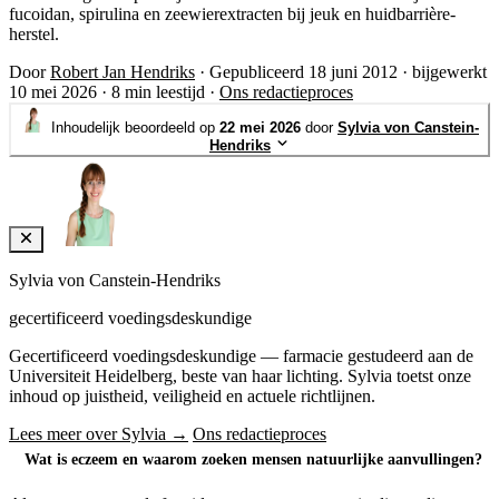
fucoidan, spirulina en zeewierextracten bij jeuk en huidbarrière-
herstel.
Door
Robert Jan Hendriks
·
Gepubliceerd 18 juni 2012
·
bijgewerkt
10 mei 2026
·
8 min leestijd
·
Ons redactieproces
Inhoudelijk beoordeeld op
22 mei 2026
door
Sylvia von Canstein-
Hendriks
Sylvia von Canstein-Hendriks
gecertificeerd voedingsdeskundige
Gecertificeerd voedingsdeskundige — farmacie gestudeerd aan de
Universiteit Heidelberg, beste van haar lichting. Sylvia toetst onze
inhoud op juistheid, veiligheid en actuele richtlijnen.
Lees meer over Sylvia →
Ons redactieproces
Wat is eczeem en waarom zoeken mensen natuurlijke aanvullingen?