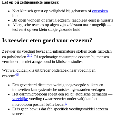
Let op bij zelfgemaakte maskers:
Niet klinisch getest op veiligheid bij gebarsten of
ontstoken
huid
Bij open wonden of ernstig eczeem: raadpleeg eerst je huisarts
Allergische reacties op algen zijn zeldzaam maar mogelijk —
test eerst op een klein stukje gezonde huid
Is zeewier eten goed voor eczeem?
Zeewier als voeding bevat anti-inflammatoire stoffen zoals fucoidan
2
12
en polyfenolen.
Of regelmatige consumptie eczeem bij mensen
vermindert, is niet aangetoond in klinische studies.
Wat wel duidelijk is uit breder onderzoek naar voeding en
4
6
eczeem:
Een gevarieerd dieet met weinig toegevoegde suikers en
transvetten kan systemische ontstekingswaarden verlagen
Het darmmicrobioom speelt een rol bij atopische dermatitis —
vezelrijke
voeding (waar zeewier onder valt) kan het
6
microbioom positief beïnvloeden
Er is geen bewijs dat één specifiek voedingsmiddel eczeem
geneest