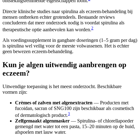
ontstekingsremmende eigenschappen toont.
Directe klinische studies naar spirulina als eczeem-behandeling bij
mensen ontbreken echter grotendeels. Bestaande reviews
concluderen dat meer onderzoek nodig is voordat spirulina als
2
therapeutische optie aanbevolen kan worden.
Als voedingssupplement in gangbare doseringen (1–5 gram per dag)
is spirulina wel veilig voor de meeste volwassenen. Het is echter
geen bewezen eczeem-behandeling.
Kun je algen uitwendig aanbrengen op
eczeem?
Uitwendige toepassing is het meest onderzocht. Beschikbare
vormen zijn:
Crèmes of zalven met algenextracten
— Producten met
fucoidan, sacran of SNG100 zijn beschikbaar als cosmetisch
3
of dermatologisch product.
Zelfgemaakt algenmasker
— Spirulina- of chlorellapoeder
gemengd met water tot een pasta, 15–20 minuten op de huid,
afspoelen met lauw water.