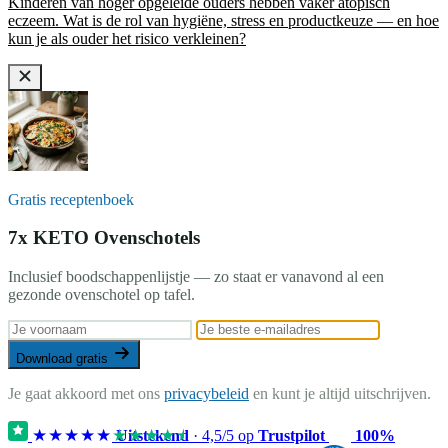
Kinderen van hoger opgeleide ouders hebben vaker atopisch
eczeem. Wat is de rol van hygiëne, stress en productkeuze — en hoe
kun je als ouder het risico verkleinen?
Gratis receptenboek
7x KETO Ovenschotels
Inclusief boodschappenlijstje — zo staat er vanavond al een
gezonde ovenschotel op tafel.
Download gratis
Je gaat akkoord met ons
privacybeleid
en kunt je altijd uitschrijven.
★★★★★
★★★★★
Uitstekend
·
4,5
/5 op
Trustpilot
100%