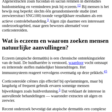
Algenextracten zoals fucoidan en sacran remmen in dierstudies
1
2
huidontsteking en verminderen jeuk bij eczeem.
Bij mensen is het
bewijs nog beperkt: slechts één gerandomiseerde studie (met
zeewierextract SNG100) toonde vergelijkbare resultaten als een
3
actieve controlebehandeling.
Algen zijn daarmee een interessant
onderzoeksgebied, maar geen bewezen alternatief voor
corticosteroïden.
Wat is eczeem en waarom zoeken mensen
natuurlijke aanvullingen?
Eczeem (atopische dermatitis) is een chronische ontstekingsziekte
van de huid. De huidbarrière is verstoord,
waardoor
vocht ontsnapt
en irriterende stoffen makkelijker binnendringen. Het
4
5
immuunsysteem reageert vervolgens overmatig op deze prikkels.
Corticosteroïde crèmes zijn effectief bij opvlammingen, maar bij
langdurig of frequent gebruik ervaren sommige mensen
5
bijwerkingen zoals huidverdunning.
Dat verklaart de interesse in
aanvullende behandelingen — waaronder extracten uit algen en
zeewier.
Recent onderzoek bevestigt dat atopische dermatitis een complexe