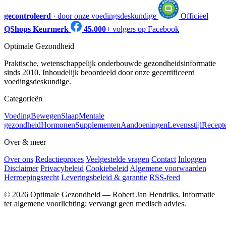
gecontroleerd
· door onze voedingsdeskundige
Officieel
QShops Keurmerk
45.000+
volgers op Facebook
Optimale Gezondheid
Praktische, wetenschappelijk onderbouwde gezondheidsinformatie
sinds 2010. Inhoudelijk beoordeeld door onze gecertificeerd
voedingsdeskundige.
Categorieën
Voeding
Bewegen
Slaap
Mentale
gezondheid
Hormonen
Supplementen
Aandoeningen
Levensstijl
Recept
Over & meer
Over ons
Redactieproces
Veelgestelde vragen
Contact
Inloggen
Disclaimer
Privacybeleid
Cookiebeleid
Algemene voorwaarden
Herroepingsrecht
Leveringsbeleid & garantie
RSS-feed
© 2026 Optimale Gezondheid — Robert Jan Hendriks. Informatie
ter algemene voorlichting; vervangt geen medisch advies.