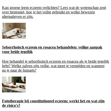
Kan groene leem eczeem verlichten? Lees wat de wetenschap zegt
over bentoniet, hoe je het veilig gebruikt en welke bewezen
alternatieven er zijn.
Seborrhoïsch eczeem en rosacea behandelen: veilige aanpak
voor beide tegelijk
Hoe behandel je seborrhoïsch eczeem en rosacea als je beide tegelijk
hebt? Welke zalven zijn veilig, wat moet je vermijden en wanneer
ga je naar de huisarts?
Fototherapie bij constitutioneel eczeem: werkt het en wat zijn
de risico's?