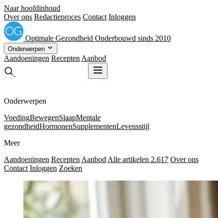
Naar hoofdinhoud
Over ons
Redactieproces
Contact
Inloggen
Optimale
Gezondheid
Onderbouwd sinds 2010
Onderwerpen
Aandoeningen
Recepten
Aanbod
Gratis receptenboek
Gratis receptenboek
Onderwerpen
Voeding
Bewegen
Slaap
Mentale
gezondheid
Hormonen
Supplementen
Levensstijl
Meer
Aandoeningen
Recepten
Aanbod
Alle artikelen
2.617
Over ons
Contact
Inloggen
Zoeken