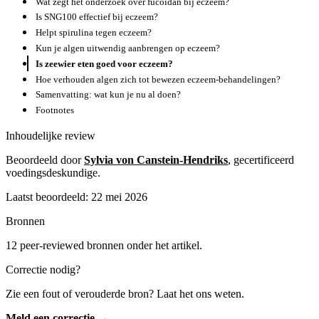
Wat zegt het onderzoek over fucoidan bij eczeem?
Is SNG100 effectief bij eczeem?
Helpt spirulina tegen eczeem?
Kun je algen uitwendig aanbrengen op eczeem?
Is zeewier eten goed voor eczeem?
Hoe verhouden algen zich tot bewezen eczeem-behandelingen?
Samenvatting: wat kun je nu al doen?
Footnotes
Inhoudelijke review
Beoordeeld door
Sylvia von Canstein-Hendriks
, gecertificeerd
voedingsdeskundige.
Laatst beoordeeld: 22 mei 2026
Bronnen
12 peer-reviewed bronnen onder het artikel.
Correctie nodig?
Zie een fout of verouderde bron? Laat het ons weten.
Meld een correctie →