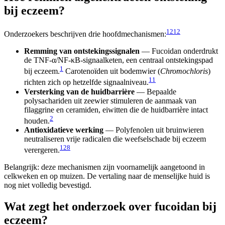
bij eczeem?
1
2
12
Onderzoekers beschrijven drie hoofdmechanismen:
Remming van ontstekingssignalen
— Fucoidan onderdrukt
de TNF-α/NF-κB-signaalketen, een centraal ontstekingspad
1
bij eczeem.
Carotenoïden uit bodemwier (
Chromochloris
)
11
richten zich op hetzelfde signaalniveau.
Versterking van de huidbarrière
— Bepaalde
polysachariden uit zeewier stimuleren de aanmaak van
filaggrine en ceramiden, eiwitten die de huidbarrière intact
2
houden.
Antioxidatieve werking
— Polyfenolen uit bruinwieren
neutraliseren vrije radicalen die weefselschade bij eczeem
12
8
verergeren.
Belangrijk: deze mechanismen zijn voornamelijk aangetoond in
celkweken en op muizen. De vertaling naar de menselijke huid is
nog niet volledig bevestigd.
Wat zegt het onderzoek over fucoidan bij
eczeem?