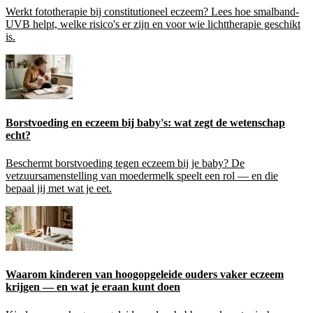
Werkt fototherapie bij constitutioneel eczeem? Lees hoe smalband-
UVB helpt, welke risico's er zijn en voor wie lichttherapie geschikt
is.
Borstvoeding en eczeem bij baby's: wat zegt de wetenschap
echt?
Beschermt borstvoeding tegen eczeem bij je baby? De
vetzuursamenstelling van moedermelk speelt een rol — en die
bepaal jij met wat je eet.
Waarom kinderen van hoogopgeleide ouders vaker eczeem
krijgen — en wat je eraan kunt doen