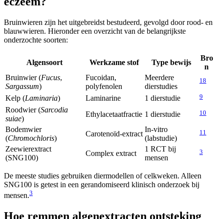
eczeem?
Bruinwieren zijn het uitgebreidst bestudeerd, gevolgd door rood- en
blauwwieren. Hieronder een overzicht van de belangrijkste
onderzochte soorten:
Bro
Algensoort
Werkzame stof
Type bewijs
n
Bruinwier (
Fucus
,
Fucoidan,
Meerdere
1
8
Sargassum
)
polyfenolen
dierstudies
9
Kelp (
Laminaria
)
Laminarine
1 dierstudie
Roodwier (
Sarcodia
10
Ethylacetaatfractie
1 dierstudie
suiae
)
Bodemwier
In-vitro
11
Carotenoïd-extract
(
Chromochloris
)
(labstudie)
Zeewierextract
1 RCT bij
3
Complex extract
(SNG100)
mensen
De meeste studies gebruiken diermodellen of celkweken. Alleen
SNG100 is getest in een gerandomiseerd klinisch onderzoek bij
3
mensen.
Hoe remmen algenextracten ontsteking