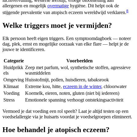
luchtvervuiling, westerse leefstijl, vroege blootstelling aan
allergenen en mogelijk
overmatige
hygiëne. Dit helpt ook de
8
stijgende prevalentie van atopisch eczeem wereldwijd verklaren.
Welke triggers moet je vermijden?
Elk persoon heeft eigen triggers. Een symptoomdagboek — noteer
dag, plek, ernst en mogelijke oorzaak van elke flare — helpt je de
jouwe te identificeren.
Categorie
Voorbeelden
Huidprikk
Zeep met parfum, wol, synthetische stoffen, agressieve
els
wasmiddelen
Omgeving
Huisstofmijt, pollen, huisdieren, tabaksrook
Klimaat
Extreme kou, hitte,
eczeem in de winter
, chloorwater
Voeding
Koemelk, eieren, noten, gluten (niet bij iedereen)
Stress
Emotionele spanning verhoogt ontstekingsactiviteit
Vermoed je dat voeding een rol speelt? Laat je altijd testen op een
voedselallergie via je huisarts voordat je voedselgroepen elimineert.
Hoe behandel je atopisch eczeem?