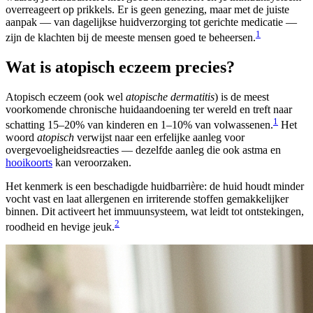
overreageert op prikkels. Er is geen genezing, maar met de juiste
aanpak — van dagelijkse huidverzorging tot gerichte medicatie —
1
zijn de klachten bij de meeste mensen goed te beheersen.
Wat is atopisch eczeem precies?
Atopisch eczeem (ook wel
atopische dermatitis
) is de meest
voorkomende chronische huidaandoening ter wereld en treft naar
1
schatting 15–20% van kinderen en 1–10% van volwassenen.
Het
woord
atopisch
verwijst naar een erfelijke aanleg voor
overgevoeligheidsreacties — dezelfde aanleg die ook astma en
hooikoorts
kan veroorzaken.
Het kenmerk is een beschadigde huidbarrière: de huid houdt minder
vocht vast en laat allergenen en irriterende stoffen gemakkelijker
binnen. Dit activeert het immuunsysteem, wat leidt tot ontstekingen,
2
roodheid en hevige jeuk.