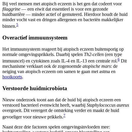
Bij veel mensen met atopisch eczeem is het gen dat codeert voor
filaggrine
— een eiwit dat essentieel is voor een gezonde
huidbarrière — minder actief of gemuteerd. Hierdoor houdt de huid
minder vocht vast en dringen allergenen en bacteriën makkelijker
5
binnen.
Overactief immuunsysteem
Het immuunsysteem reageert bij atopisch eczeem buitensporig op
normale omgevingsprikkels. Daarbij spelen
Th2-cellen
(een type
6
immuuncel) en cytokinen zoals IL-4 en IL-13 een centrale rol.
Dit
mechanisme verklaart ook de zogenoemde
atopische mars
: de
neiging van atopisch eczeem om samen te gaan met astma en
hooikoorts
.
Verstoorde huidmicrobiota
Nieuw onderzoek toont aan dat de huid bij atopisch eczeem een
verstoord bacterieel evenwicht heeft, waarbij
Staphylococcus aureus
overgroeit. Dit verergert de ontsteking verder en maakt de huid
7
gevoeliger voor nieuwe prikkels.
Naast deze drie factoren spelen omgevingsinvloeden mee: