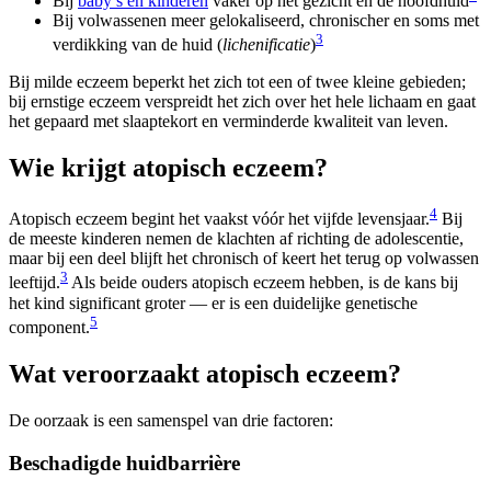
Bij
baby’s en kinderen
vaker op het gezicht en de hoofdhuid
Bij volwassenen meer gelokaliseerd, chronischer en soms met
3
verdikking van de huid (
lichenificatie
)
Bij milde eczeem beperkt het zich tot een of twee kleine gebieden;
bij ernstige eczeem verspreidt het zich over het hele lichaam en gaat
het gepaard met slaaptekort en verminderde kwaliteit van leven.
Wie krijgt atopisch eczeem?
4
Atopisch eczeem begint het vaakst vóór het vijfde levensjaar.
Bij
de meeste kinderen nemen de klachten af richting de adolescentie,
maar bij een deel blijft het chronisch of keert het terug op volwassen
3
leeftijd.
Als beide ouders atopisch eczeem hebben, is de kans bij
het kind significant groter — er is een duidelijke genetische
5
component.
Wat veroorzaakt atopisch eczeem?
De oorzaak is een samenspel van drie factoren:
Beschadigde huidbarrière