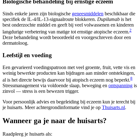
Biologische behandeling bij ernstige eczeem
Sinds enkele jaren zijn biologische
geneesmiddelen
beschikbaar die
specifiek de IL-4/IL-13-signaalroute blokkeren.
Dupilumab
is het
best onderzochte middel en geeft bij veel volwassenen en kinderen
2
langdurige verbetering van matige tot ernstige atopische eczeem.
Deze behandeling wordt beoordeeld en voorgeschreven door een
dermatoloog.
Leefstijl en voeding
Een gevarieerd voedingspatroon met veel groente, fruit, vette vis en
weinig bewerkte producten kan bijdragen aan minder ontstekingen,
8
al is het directe bewijs daarvoor bij atopisch eczeem nog beperkt.
Stressmanagement via voldoende slaap, beweging en
ontspanning
is
zinvol — stress is een bewezen trigger.
Voor persoonlijk advies en begeleiding bij eczeem kun je terecht bij
je huisarts. Meer achtergrondinformatie vind je op
Thuisarts.nl
.
Wanneer ga je naar de huisarts?
Raadpleeg je huisarts als: