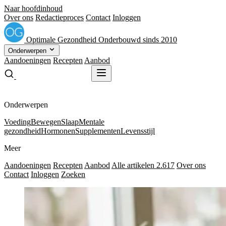
Naar hoofdinhoud
Over ons
Redactieproces
Contact
Inloggen
Optimale
Gezondheid
Onderbouwd sinds 2010
Onderwerpen
Aandoeningen
Recepten
Aanbod
Gratis receptenboek
Gratis receptenboek
Onderwerpen
Voeding
Bewegen
Slaap
Mentale
gezondheid
Hormonen
Supplementen
Levensstijl
Meer
Aandoeningen
Recepten
Aanbod
Alle artikelen
2.617
Over ons
Contact
Inloggen
Zoeken