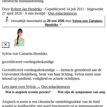
chronische huidaandoening.
Door
Robert Jan Hendriks
·
Gepubliceerd 14 juli 2011
·
bijgewerkt
27 april 2026
·
6 min leestijd
·
Ons redactieproces
Inhoudelijk beoordeeld op
28 mei 2026
door
Sylvia von Canstein-
Hendriks
Sylvia von Canstein-Hendriks
gecertificeerd voedingsdeskundige
Gecertificeerd voedingsdeskundige — farmacie gestudeerd aan de
Universiteit Heidelberg, beste van haar lichting. Sylvia toetst onze
inhoud op juistheid, veiligheid en actuele richtlijnen.
Lees meer over Sylvia →
Ons redactieproces
Wat is atopisch eczeem precies?
Wat zijn de symptomen van atopi
Atopisch eczeem is een chronische ontstekingsziekte van de huid
waarbij je huidbarrière niet goed functioneert en je immuunsysteem