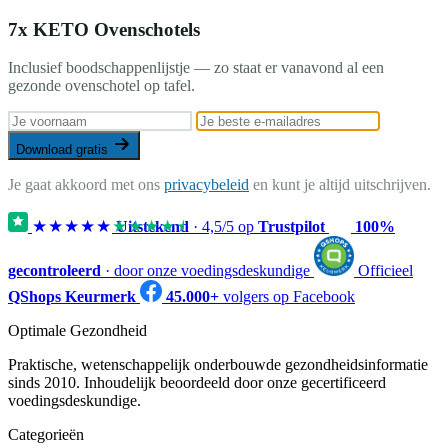
7x KETO Ovenschotels
Inclusief boodschappenlijstje — zo staat er vanavond al een
gezonde ovenschotel op tafel.
Download gratis
Je gaat akkoord met ons
privacybeleid
en kunt je altijd uitschrijven.
★★★★★
★★★★★
Uitstekend
·
4,5
/5 op
Trustpilot
100%
gecontroleerd
· door onze voedingsdeskundige
Officieel
QShops Keurmerk
45.000+
volgers op Facebook
Optimale Gezondheid
Praktische, wetenschappelijk onderbouwde gezondheidsinformatie
sinds 2010. Inhoudelijk beoordeeld door onze gecertificeerd
voedingsdeskundige.
Categorieën