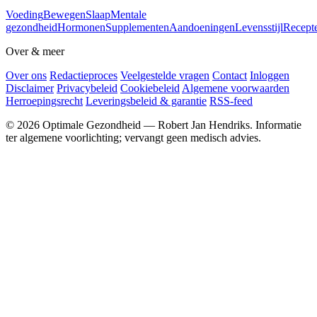
Voeding
Bewegen
Slaap
Mentale
gezondheid
Hormonen
Supplementen
Aandoeningen
Levensstijl
Recept
Over & meer
Over ons
Redactieproces
Veelgestelde vragen
Contact
Inloggen
Disclaimer
Privacybeleid
Cookiebeleid
Algemene voorwaarden
Herroepingsrecht
Leveringsbeleid & garantie
RSS-feed
© 2026 Optimale Gezondheid — Robert Jan Hendriks. Informatie
ter algemene voorlichting; vervangt geen medisch advies.