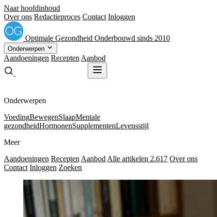
Naar hoofdinhoud
Over ons
Redactieproces
Contact
Inloggen
Optimale
Gezondheid
Onderbouwd sinds 2010
Onderwerpen
Aandoeningen
Recepten
Aanbod
Gratis receptenboek
Gratis receptenboek
Onderwerpen
Voeding
Bewegen
Slaap
Mentale
gezondheid
Hormonen
Supplementen
Levensstijl
Meer
Aandoeningen
Recepten
Aanbod
Alle artikelen
2.617
Over ons
Contact
Inloggen
Zoeken