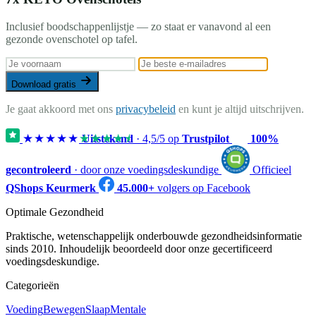
Inclusief boodschappenlijstje — zo staat er vanavond al een
gezonde ovenschotel op tafel.
Download gratis
Je gaat akkoord met ons
privacybeleid
en kunt je altijd uitschrijven.
★★★★★
★★★★★
Uitstekend
·
4,5
/5 op
Trustpilot
100%
gecontroleerd
· door onze voedingsdeskundige
Officieel
QShops Keurmerk
45.000+
volgers op Facebook
Optimale Gezondheid
Praktische, wetenschappelijk onderbouwde gezondheidsinformatie
sinds 2010. Inhoudelijk beoordeeld door onze gecertificeerd
voedingsdeskundige.
Categorieën
Voeding
Bewegen
Slaap
Mentale