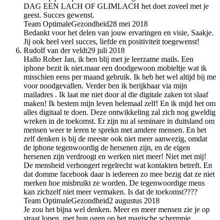
DAG EEN LACH OF GLIMLACH het doet zoveel met je
geest. Succes gewenst.
Team OptimaleGezondheid
28 mei 2018
Bedankt voor het delen van jouw ervaringen en visie, Saakje.
Jij ook heel veel succes, liefde en positiviteit toegewenst!
Rudolf van der veldt
29 juli 2018
Hallo Rober Jan, ik ben blij met je leerzame mails. Een
iphone bezit ik niet.maar een doodgewoon mobieltje wat ik
misschien eens per maand gebruik. Ik heb het wel altijd bij me
voor noodgevallen. Verder ben ik berijkbaar via mijn
mailadres . Ik laat me niet door al die digitale zaken tot slaaf
maken! Ik bestem mijn leven helemaal zelf! En ik mijd het om
alles digitaal te doen. Deze ontwikkeling zal zich nog gweldig
wreken in de toekomst. Er zijn nu al seminare in duitsland om
mensen weer te leren te sprekn met amdere mensen. En het
zelf denken is bij de meeste ook niet meer aanwezig, omdat
de iphone tegenwoordig de hersenen zijn, en de eigen
hersenen zijn verdroogt en werken niet meer! Niet met mij!
De mensheid verhongert regelrecht wat kontakten betreft. En
dat domme facebook daar is iedereen zo mee bezig dat ze niet
merken hoe misbruikt ze worden. De tegenwoordige mens
kan zichzelf niet meer vermaken. Is dat de toekomst????
Team OptimaleGezondheid
2 augustus 2018
Je zou het bijna wel denken. Meer en meer mensen zie je op
straat lopen, met hun ogen op het magische schermpje.