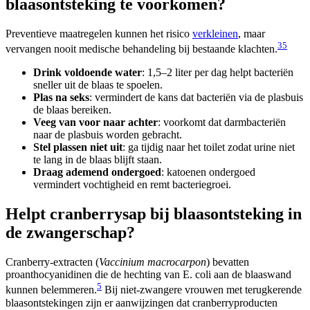
blaasontsteking te voorkomen?
Preventieve maatregelen kunnen het risico
verkleinen
, maar
3
5
vervangen nooit medische behandeling bij bestaande klachten.
Drink voldoende water
: 1,5–2 liter per dag helpt bacteriën
sneller uit de blaas te spoelen.
Plas na seks
: vermindert de kans dat bacteriën via de plasbuis
de blaas bereiken.
Veeg van voor naar achter
: voorkomt dat darmbacteriën
naar de plasbuis worden gebracht.
Stel plassen niet uit
: ga tijdig naar het toilet zodat urine niet
te lang in de blaas blijft staan.
Draag ademend ondergoed
: katoenen ondergoed
vermindert vochtigheid en remt bacteriegroei.
Helpt cranberrysap bij blaasontsteking in
de zwangerschap?
Cranberry-extracten (
Vaccinium macrocarpon
) bevatten
proanthocyanidinen die de hechting van E. coli aan de blaaswand
5
kunnen belemmeren.
Bij niet-zwangere vrouwen met terugkerende
blaasontstekingen zijn er aanwijzingen dat cranberryproducten