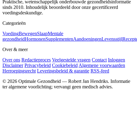
Praktische, wetenschappelijk onderbouwde gezondheidsinformatie
sinds 2010. Inhoudelijk beoordeeld door onze gecertificeerd
voedingsdeskundige.
Categorieën
Voeding
Bewegen
Slaap
Mentale
gezondheid
Hormonen
Supplementen
Aandoeningen
Levensstijl
Recept
Over & meer
Over ons
Redactieproces
Veelgestelde vragen
Contact
Inloggen
Disclaimer
Privacybeleid
Cookiebeleid
Algemene voorwaarden
Herroepingsrecht
Leveringsbeleid & garantie
RSS-feed
© 2026 Optimale Gezondheid — Robert Jan Hendriks. Informatie
ter algemene voorlichting; vervangt geen medisch advies.