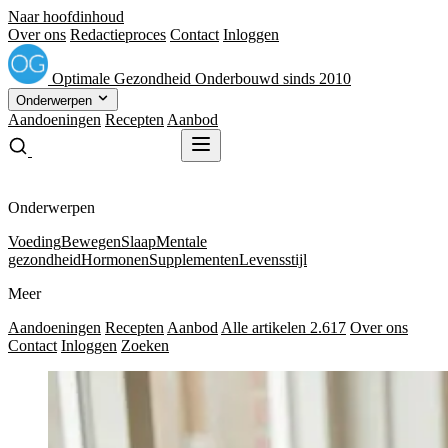
Naar hoofdinhoud
Over ons
Redactieproces
Contact
Inloggen
Optimale
Gezondheid
Onderbouwd sinds 2010
Onderwerpen
Aandoeningen
Recepten
Aanbod
Gratis receptenboek
Gratis receptenboek
Onderwerpen
Voeding
Bewegen
Slaap
Mentale
gezondheid
Hormonen
Supplementen
Levensstijl
Meer
Aandoeningen
Recepten
Aanbod
Alle artikelen
2.617
Over ons
Contact
Inloggen
Zoeken