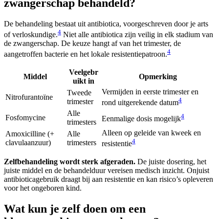
zwangerschap behandeld?
De behandeling bestaat uit antibiotica, voorgeschreven door je arts
4
of verloskundige.
Niet alle antibiotica zijn veilig in elk stadium van
de zwangerschap. De keuze hangt af van het trimester, de
4
aangetroffen bacterie en het lokale resistentiepatroon.
Veelgebr
Middel
Opmerking
uikt in
Vermijden in eerste trimester en
Tweede
Nitrofurantoïne
4
trimester
rond uitgerekende datum
Alle
4
Fosfomycine
Eenmalige dosis mogelijk
trimesters
Alleen op geleide van kweek en
Amoxicilline (+
Alle
4
clavulaanzuur)
trimesters
resistentie
Zelfbehandeling wordt sterk afgeraden.
De juiste dosering, het
juiste middel en de behandelduur vereisen medisch inzicht. Onjuist
antibioticagebruik draagt bij aan resistentie en kan risico’s opleveren
voor het ongeboren kind.
Wat kun je zelf doen om een