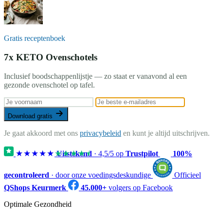
Gratis receptenboek
7x KETO Ovenschotels
Inclusief boodschappenlijstje — zo staat er vanavond al een
gezonde ovenschotel op tafel.
Download gratis
Je gaat akkoord met ons
privacybeleid
en kunt je altijd uitschrijven.
★★★★★
★★★★★
Uitstekend
·
4,5
/5 op
Trustpilot
100%
gecontroleerd
· door onze voedingsdeskundige
Officieel
QShops Keurmerk
45.000+
volgers op Facebook
Optimale Gezondheid