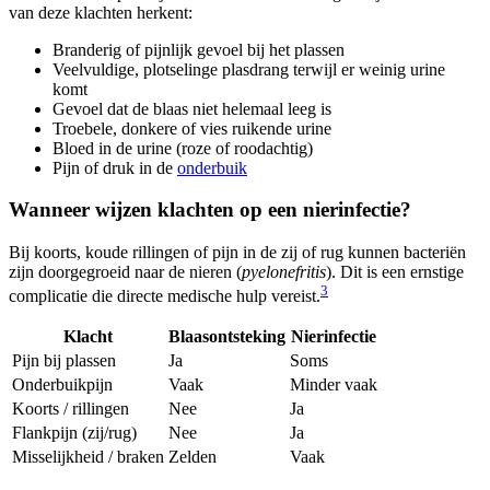
van deze klachten herkent:
Branderig of pijnlijk gevoel bij het plassen
Veelvuldige, plotselinge plasdrang terwijl er weinig urine
komt
Gevoel dat de blaas niet helemaal leeg is
Troebele, donkere of vies ruikende urine
Bloed in de urine (roze of roodachtig)
Pijn of druk in de
onderbuik
Wanneer wijzen klachten op een nierinfectie?
Bij koorts, koude rillingen of pijn in de zij of rug kunnen bacteriën
zijn doorgegroeid naar de nieren (
pyelonefritis
). Dit is een ernstige
3
complicatie die directe medische hulp vereist.
Klacht
Blaasontsteking
Nierinfectie
Pijn bij plassen
Ja
Soms
Onderbuikpijn
Vaak
Minder vaak
Koorts / rillingen
Nee
Ja
Flankpijn (zij/rug)
Nee
Ja
Misselijkheid / braken
Zelden
Vaak