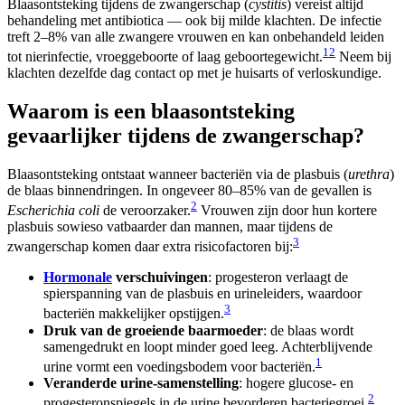
Blaasontsteking tijdens de zwangerschap (
cystitis
) vereist altijd
behandeling met antibiotica — ook bij milde klachten. De infectie
treft 2–8% van alle zwangere vrouwen en kan onbehandeld leiden
1
2
tot nierinfectie, vroeggeboorte of laag geboortegewicht.
Neem bij
klachten dezelfde dag contact op met je huisarts of verloskundige.
Waarom is een blaasontsteking
gevaarlijker tijdens de zwangerschap?
Blaasontsteking ontstaat wanneer bacteriën via de plasbuis (
urethra
)
de blaas binnendringen. In ongeveer 80–85% van de gevallen is
2
Escherichia coli
de veroorzaker.
Vrouwen zijn door hun kortere
plasbuis sowieso vatbaarder dan mannen, maar tijdens de
3
zwangerschap komen daar extra risicofactoren bij:
Hormonale
verschuivingen
: progesteron verlaagt de
spierspanning van de plasbuis en urineleiders, waardoor
3
bacteriën makkelijker opstijgen.
Druk van de groeiende baarmoeder
: de blaas wordt
samengedrukt en loopt minder goed leeg. Achterblijvende
1
urine vormt een voedingsbodem voor bacteriën.
Veranderde urine-samenstelling
: hogere glucose- en
2
progesteronspiegels in de urine bevorderen bacteriegroei.