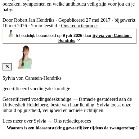
oorzaken, symptomen en welke antibiotica veilig zijn voor jou en je
baby.
Door
Robert Jan Hendriks
·
Gepubliceerd 27 mei 2017
·
bijgewerkt
10 mei 2026
·
5 min leestijd
·
Ons redactieproces
Inhoudelijk beoordeeld op
9 juli 2026
door
Sylvia von Canstein-
Hendriks
Sylvia von Canstein-Hendriks
gecertificeerd voedingsdeskundige
Gecertificeerd voedingsdeskundige — farmacie gestudeerd aan de
Universiteit Heidelberg, beste van haar lichting. Sylvia toetst onze
inhoud op juistheid, veiligheid en actuele richtlijnen.
Lees meer over Sylvia →
Ons redactieproces
Waarom is een blaasontsteking gevaarlijker tijdens de zwangerschap?