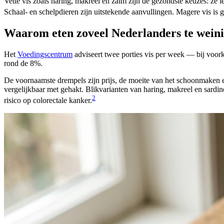
Vette vis zoals haring, makreel en zalm zijn de gezondste keuzes: z
Schaal- en schelpdieren zijn uitstekende aanvullingen. Magere vis is
Waarom eten zoveel Nederlanders te weini
Het
Voedingscentrum
adviseert twee porties vis per week — bij voorke
rond de 8%.
De voornaamste drempels zijn prijs, de moeite van het schoonmaken en
vergelijkbaar met gehakt. Blikvarianten van haring, makreel en sardi
2
risico op colorectale kanker.