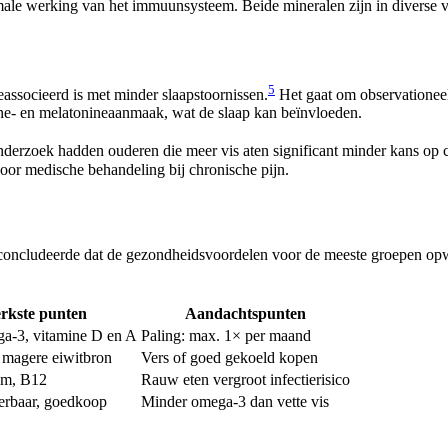
ormale werking van het immuunsysteem. Beide mineralen zijn in diverse 
5
associeerd is met minder slaapstoornissen.
Het gaat om observationee
nine- en melatonineaanmaak, wat de slaap kan beïnvloeden.
onderzoek hadden ouderen die meer vis aten significant minder kans op 
or medische behandeling bij chronische pijn.
se concludeerde dat de gezondheidsvoordelen voor de meeste groepen opweg
erkste punten
Aandachtspunten
a-3, vitamine D en A
Paling: max. 1× per maand
 magere eiwitbron
Vers of goed gekoeld kopen
um, B12
Rauw eten vergroot infectierisico
eerbaar, goedkoop
Minder omega-3 dan vette vis