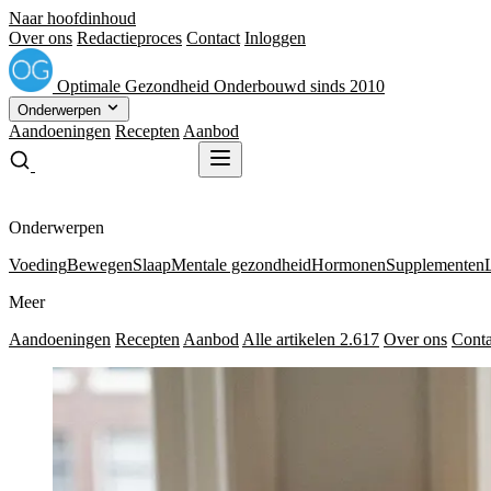
Naar hoofdinhoud
Over ons
Redactieproces
Contact
Inloggen
Optimale
Gezondheid
Onderbouwd sinds 2010
Onderwerpen
Aandoeningen
Recepten
Aanbod
Gratis receptenboek
Gratis receptenboek
Onderwerpen
Voeding
Bewegen
Slaap
Mentale gezondheid
Hormonen
Supplementen
Meer
Aandoeningen
Recepten
Aanbod
Alle artikelen
2.617
Over ons
Conta