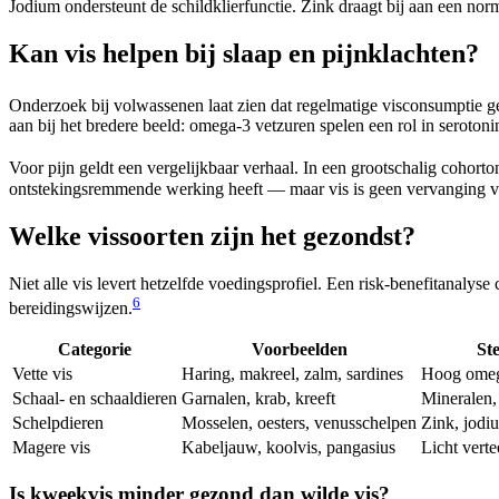
Jodium ondersteunt de schildklierfunctie. Zink draagt bij aan een n
Kan vis helpen bij slaap en pijnklachten?
Onderzoek bij volwassenen laat zien dat regelmatige visconsumptie ge
aan bij het bredere beeld: omega-3 vetzuren spelen een rol in seroto
Voor pijn geldt een vergelijkbaar verhaal. In een grootschalig cohort
ontstekingsremmende werking heeft — maar vis is geen vervanging vo
Welke vissoorten zijn het gezondst?
Niet alle vis levert hetzelfde voedingsprofiel. Een risk-benefitanaly
6
bereidingswijzen.
Categorie
Voorbeelden
St
Vette vis
Haring, makreel, zalm, sardines
Hoog omeg
Schaal- en schaaldieren
Garnalen, krab, kreeft
Mineralen,
Schelpdieren
Mosselen, oesters, venusschelpen
Zink, jodi
Magere vis
Kabeljauw, koolvis, pangasius
Licht vert
Is kweekvis minder gezond dan wilde vis?