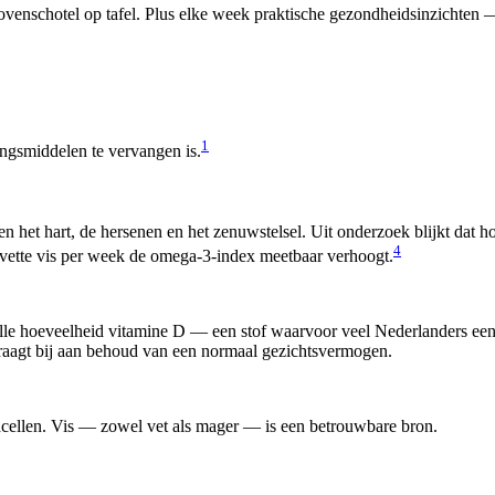
venschotel op tafel. Plus elke week praktische gezondheidsinzichten — 
1
ingsmiddelen te vervangen is.
en het hart, de hersenen en het zenuwstelsel. Uit onderzoek blijkt dat 
4
s vette vis per week de omega-3-index meetbaar verhoogt.
olle hoeveelheid vitamine D — een stof waarvoor veel Nederlanders ee
raagt bij aan behoud van een normaal gezichtsvermogen.
dcellen. Vis — zowel vet als mager — is een betrouwbare bron.