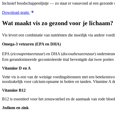
Inclusief boodschappenlijstje — zo staat er vanavond al een gezonde o
Download gratis
Wat maakt vis zo gezond voor je lichaam?
Vis levert een combinatie van nutriënten die moeilijk via andere voed
Omega-3 vetzuren (EPA en DHA)
EPA (
eicosapentaeenzuur
) en DHA (
docosahexaeenzuur
) ondersteun
Een gerandomiseerde gecontroleerde trial bevestigde dat twee portie
Vitamine D en A
Vette vis is een van de weinige voedingsbronnen met een betekenisv
noodzakelijk voor calcium-opname in botten en tanden. Vitamine A d
Vitamine B12
B12 is essentieel voor het zenuwstelsel en de aanmaak van rode bloe
Jodium en zink