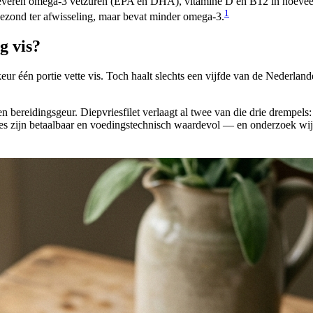
e leveren omega-3 vetzuren (EPA en DHA), vitamine D en B12 in hoevee
1
 gezond ter afwisseling, maar bevat minder omega-3.
g vis?
ur één portie vette vis. Toch haalt slechts een vijfde van de Nederland
 bereidingsgeur. Diepvriesfilet verlaagt al twee van die drie drempels
nes zijn betaalbaar en voedingstechnisch waardevol — en onderzoek wij