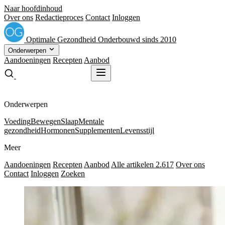
Naar hoofdinhoud
Over ons
Redactieproces
Contact
Inloggen
Optimale
Gezondheid
Onderbouwd sinds 2010
Onderwerpen
Aandoeningen
Recepten
Aanbod
Gratis receptenboek
Gratis receptenboek
Onderwerpen
Voeding
Bewegen
Slaap
Mentale
gezondheid
Hormonen
Supplementen
Levensstijl
Meer
Aandoeningen
Recepten
Aanbod
Alle artikelen
2.617
Over ons
Contact
Inloggen
Zoeken