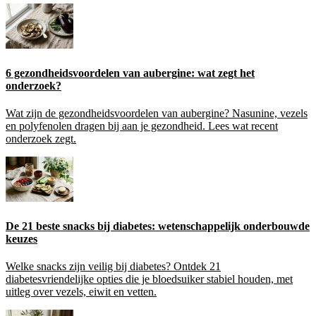
6 gezondheidsvoordelen van aubergine: wat zegt het
onderzoek?
Wat zijn de gezondheidsvoordelen van aubergine? Nasunine, vezels
en polyfenolen dragen bij aan je gezondheid. Lees wat recent
onderzoek zegt.
De 21 beste snacks bij diabetes: wetenschappelijk onderbouwde
keuzes
Welke snacks zijn veilig bij diabetes? Ontdek 21
diabetesvriendelijke opties die je bloedsuiker stabiel houden, met
uitleg over vezels, eiwit en vetten.