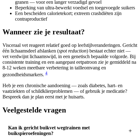
granen — voor een langer verzadigd gevoel
Beperking van ultra-bewerkt voedsel en toegevoegde suikers
Een bescheiden calorietekort; extreem crashdiëten zijn
contraproductief
Wanneer zie je resultaat?
Visceraal vet reageert relatief goed op leefstijlveranderingen. Gericht
één lichaamsdeel afslanken (
spot reduction
) bestaat echter niet —
vet verdwijnt lichaamswijd, in een genetisch bepaalde volgorde. Bij
consistente training en een aangepast eetpatroon zie je gemiddeld na
8-12 weken meetbare verbetering in tailleomvang en
4
gezondheidsmarkers.
Heb je een chronische aandoening — zoals diabetes, hart- en
vaatziekten of schildklierproblemen — of gebruik je medicatie?
Bespreek dan je plan eerst met je huisarts.
Veelgestelde vragen
Kan ik gericht buikvet wegtrainen met
buikspieroefeningen?