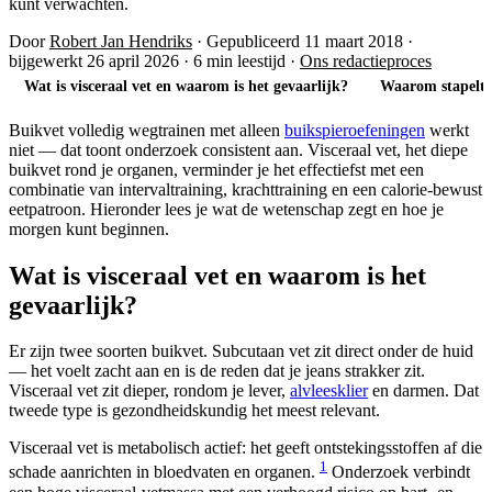
kunt verwachten.
Door
Robert Jan Hendriks
·
Gepubliceerd 11 maart 2018
·
bijgewerkt 26 april 2026
·
6 min leestijd
·
Ons redactieproces
Wat is visceraal vet en waarom is het gevaarlijk?
Waarom stapelt 
Buikvet volledig wegtrainen met alleen
buikspieroefeningen
werkt
niet — dat toont onderzoek consistent aan. Visceraal vet, het diepe
buikvet rond je organen, verminder je het effectiefst met een
combinatie van intervaltraining, krachttraining en een calorie-bewust
eetpatroon. Hieronder lees je wat de wetenschap zegt en hoe je
morgen kunt beginnen.
Wat is visceraal vet en waarom is het
gevaarlijk?
Er zijn twee soorten buikvet. Subcutaan vet zit direct onder de huid
— het voelt zacht aan en is de reden dat je jeans strakker zit.
Visceraal vet zit dieper, rondom je lever,
alvleesklier
en darmen. Dat
tweede type is gezondheidskundig het meest relevant.
Visceraal vet is metabolisch actief: het geeft ontstekingsstoffen af die
1
schade aanrichten in bloedvaten en organen.
Onderzoek verbindt