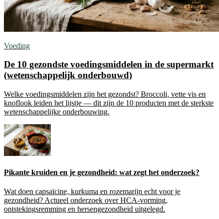
Voeding
De 10 gezondste voedingsmiddelen in de supermarkt
(wetenschappelijk onderbouwd)
Welke voedingsmiddelen zijn het gezondst? Broccoli, vette vis en
knoflook leiden het lijstje — dit zijn de 10 producten met de sterkste
wetenschappelijke onderbouwing.
Pikante kruiden en je gezondheid: wat zegt het onderzoek?
Wat doen capsaïcine, kurkuma en rozemarijn echt voor je
gezondheid? Actueel onderzoek over HCA-vorming,
ontstekingsremming en hersengezondheid uitgelegd.