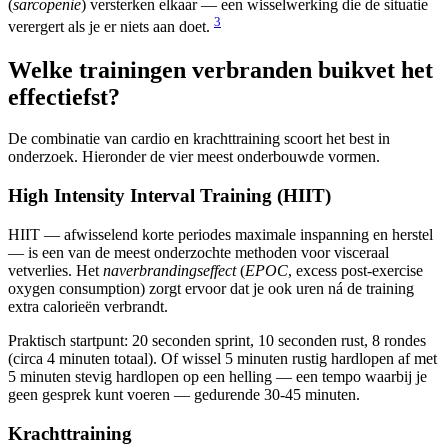
(
sarcopenie
) versterken elkaar — een wisselwerking die de situatie
3
verergert als je er niets aan doet.
Welke trainingen verbranden buikvet het
effectiefst?
De combinatie van cardio en krachttraining scoort het best in
onderzoek. Hieronder de vier meest onderbouwde vormen.
High Intensity Interval Training (HIIT)
HIIT — afwisselend korte periodes maximale inspanning en herstel
— is een van de meest onderzochte methoden voor visceraal
vetverlies. Het
naverbrandingseffect
(
EPOC
, excess post-exercise
oxygen consumption) zorgt ervoor dat je ook uren ná de training
extra calorieën verbrandt.
Praktisch startpunt: 20 seconden sprint, 10 seconden rust, 8 rondes
(circa 4 minuten totaal). Of wissel 5 minuten rustig hardlopen af met
5 minuten stevig hardlopen op een helling — een tempo waarbij je
geen gesprek kunt voeren — gedurende 30-45 minuten.
Krachttraining