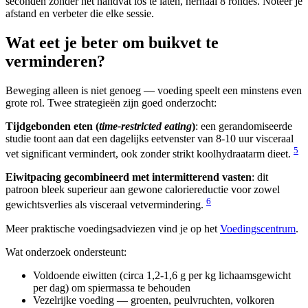
seconden zonder het handvat los te laten, herhaal 8 rondes. Noteer je
afstand en verbeter die elke sessie.
Wat eet je beter om buikvet te
verminderen?
Beweging alleen is niet genoeg — voeding speelt een minstens even
grote rol. Twee strategieën zijn goed onderzocht:
Tijdgebonden eten (
time-restricted eating
)
: een gerandomiseerde
studie toont aan dat een dagelijks eetvenster van 8-10 uur visceraal
5
vet significant vermindert, ook zonder strikt koolhydraatarm dieet.
Eiwitpacing gecombineerd met intermitterend vasten
: dit
patroon bleek superieur aan gewone caloriereductie voor zowel
6
gewichtsverlies als visceraal vetvermindering.
Meer praktische voedingsadviezen vind je op het
Voedingscentrum
.
Wat onderzoek ondersteunt:
Voldoende eiwitten (circa 1,2-1,6 g per kg lichaamsgewicht
per dag) om spiermassa te behouden
Vezelrijke voeding — groenten, peulvruchten, volkoren