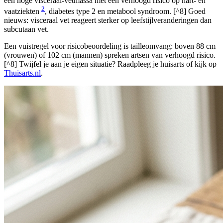
een hoge visceraal-vetmassa met een verhoogd risico op hart- en
2
vaatziekten
, diabetes type 2 en metabool syndroom. [^8] Goed
nieuws: visceraal vet reageert sterker op leefstijlveranderingen dan
subcutaan vet.
Een vuistregel voor risicobeoordeling is tailleomvang: boven 88 cm
(vrouwen) of 102 cm (mannen) spreken artsen van verhoogd risico.
[^8] Twijfel je aan je eigen situatie? Raadpleeg je huisarts of kijk op
Thuisarts.nl
.