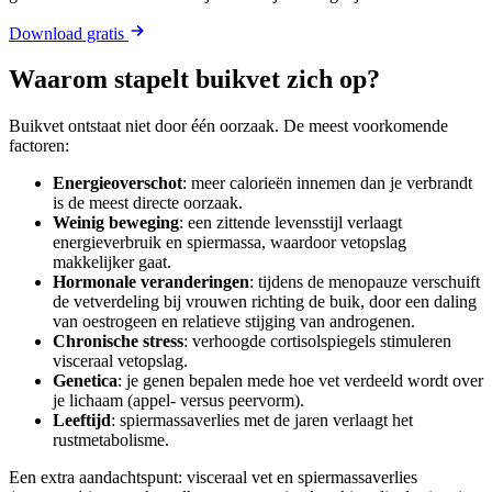
Download gratis
Waarom stapelt buikvet zich op?
Buikvet ontstaat niet door één oorzaak. De meest voorkomende
factoren:
Energieoverschot
: meer calorieën innemen dan je verbrandt
is de meest directe oorzaak.
Weinig beweging
: een zittende levensstijl verlaagt
energieverbruik en spiermassa, waardoor vetopslag
makkelijker gaat.
Hormonale veranderingen
: tijdens de menopauze verschuift
de vetverdeling bij vrouwen richting de buik, door een daling
van oestrogeen en relatieve stijging van androgenen.
Chronische stress
: verhoogde cortisolspiegels stimuleren
visceraal vetopslag.
Genetica
: je genen bepalen mede hoe vet verdeeld wordt over
je lichaam (appel- versus peervorm).
Leeftijd
: spiermassaverlies met de jaren verlaagt het
rustmetabolisme.
Een extra aandachtspunt: visceraal vet en spiermassaverlies