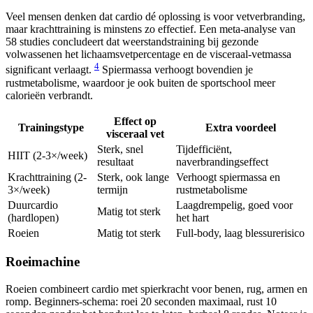
Veel mensen denken dat cardio dé oplossing is voor vetverbranding,
maar krachttraining is minstens zo effectief. Een meta-analyse van
58 studies concludeert dat weerstandstraining bij gezonde
volwassenen het lichaamsvetpercentage en de visceraal-vetmassa
4
significant verlaagt.
Spiermassa verhoogt bovendien je
rustmetabolisme, waardoor je ook buiten de sportschool meer
calorieën verbrandt.
Effect op
Trainingstype
Extra voordeel
visceraal vet
Sterk, snel
Tijdefficiënt,
HIIT (2-3×/week)
resultaat
naverbrandingseffect
Krachttraining (2-
Sterk, ook lange
Verhoogt spiermassa en
3×/week)
termijn
rustmetabolisme
Duurcardio
Laagdrempelig, goed voor
Matig tot sterk
(hardlopen)
het hart
Roeien
Matig tot sterk
Full-body, laag blessurerisico
Roeimachine
Roeien combineert cardio met spierkracht voor benen, rug, armen en
romp. Beginners-schema: roei 20 seconden maximaal, rust 10