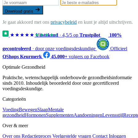
Download gratis
Je gaat akkoord met ons
privacybeleid
en kunt je altijd uitschrijven.
★★★★★
★★★★★
Uitstekend
·
4,5
/5 op
Trustpilot
100%
gecontroleerd
· door onze voedingsdeskundige
Officieel
QShops Keurmerk
45.000+
volgers op Facebook
Optimale Gezondheid
Praktische, wetenschappelijk onderbouwde gezondheidsinformatie
sinds 2010. Inhoudelijk beoordeeld door onze gecertificeerd
voedingsdeskundige.
Categorieën
Voeding
Bewegen
Slaap
Mentale
gezondheid
Hormonen
Supplementen
Aandoeningen
Levensstijl
Recept
Over & meer
Over ons
Redactieproces
Veelgestelde vragen
Contact
Inloggen