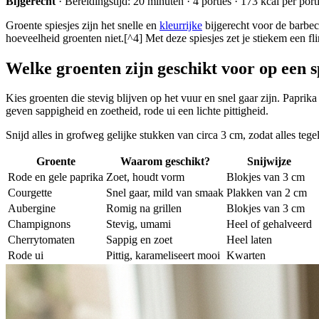
Bijgerecht
· Bereidingstijd: 20 minuten · 4 porties · 173 kcal per port
Groente spiesjes zijn het snelle en
kleurrijke
bijgerecht voor de barbec
hoeveelheid groenten niet.[^4] Met deze spiesjes zet je stiekem een fli
Welke groenten zijn geschikt voor op een s
Kies groenten die stevig blijven op het vuur en snel gaar zijn. Papr
geven sappigheid en zoetheid, rode ui een lichte pittigheid.
Snijd alles in grofweg gelijke stukken van circa 3 cm, zodat alles tegel
Groente
Waarom geschikt?
Snijwijze
Rode en gele paprika
Zoet, houdt vorm
Blokjes van 3 cm
Courgette
Snel gaar, mild van smaak
Plakken van 2 cm
Aubergine
Romig na grillen
Blokjes van 3 cm
Champignons
Stevig, umami
Heel of gehalveerd
Cherrytomaten
Sappig en zoet
Heel laten
Rode ui
Pittig, karameliseert mooi
Kwarten