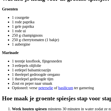
Groenten
1 courgette
1 rode paprika
1 gele paprika
1 rode ui
250 g champignons
250 g cherrytomaten (1 bakje)
1 aubergine
Marinade
1 teentje knoflook, fijngesneden
3 eetlepels olijfolie
1 eetlepel balsamicoazijn
1 theelepel gedroogde oregano
1 theelepel gedroogde tijm
Zout en peper naar smaak
Optioneel: verse
peterselie
of
basilicum
ter garnering
Hoe maak je groente spiesjes stap voor sta
Week houten spiesen
minstens 30 minuten in water zodat ze ni