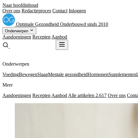
Naar hoofdinhoud
Over ons
Redactieproces
Contact
Inloggen
Optimale
Gezondheid
Onderbouwd sinds 2010
Onderwerpen
Aandoeningen
Recepten
Aanbod
Gratis receptenboek
Gratis receptenboek
Onderwerpen
Voeding
Bewegen
Slaap
Mentale gezondheid
Hormonen
Supplementen
Meer
Aandoeningen
Recepten
Aanbod
Alle artikelen
2.617
Over ons
Conta