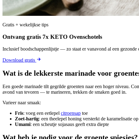
Gratis + wekelijkse tips
Ontvang gratis 7x KETO Ovenschotels
Inclusief boodschappenlijstje — zo staat er vanavond al een gezonde o
Download gratis
Wat is de lekkerste marinade voor groente
Een goede marinade tilt gegrilde groenten naar een hoger niveau. Co
avond van tevoren — te marineren, trekken de smaken goed in.
Varieer naar smaak:
Fris
: voeg een eetlepel
citroensap
toe
Zoet-hartig
: een theelepel honing versterkt de karamelisatie op 
Umami
: een scheutje sojasaus geeft extra diepte
Wat heb je nodig voor de groente spiesjes?