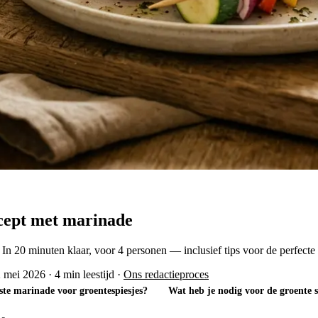
ecept met marinade
 20 minuten klaar, voor 4 personen — inclusief tips voor de perfecte g
2 mei 2026
·
4 min leestijd
·
Ons redactieproces
ste marinade voor groentespiesjes?
Wat heb je nodig voor de groente s