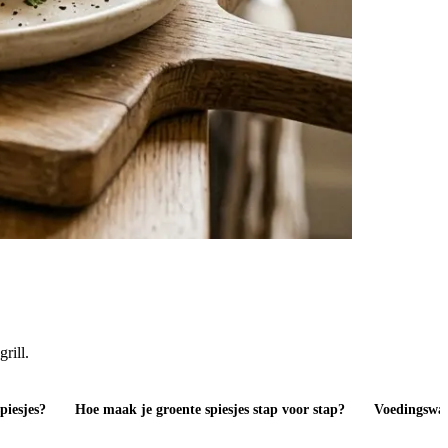
rill.
piesjes?
Hoe maak je groente spiesjes stap voor stap?
Voedingswaa