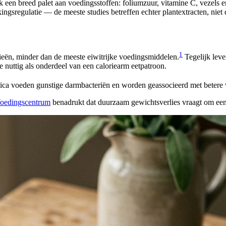
k een breed palet aan voedingsstoffen: foliumzuur, vitamine C, vezels en
ngsregulatie — de meeste studies betreffen echter plantextracten, niet 
1
rieën, minder dan de meeste eiwitrijke voedingsmiddelen.
Tegelijk leve
nuttig als onderdeel van een caloriearm eetpatroon.
tica voeden gunstige darmbacteriën en worden geassocieerd met betere ve
oedingscentrum
benadrukt dat duurzaam gewichtsverlies vraagt om een