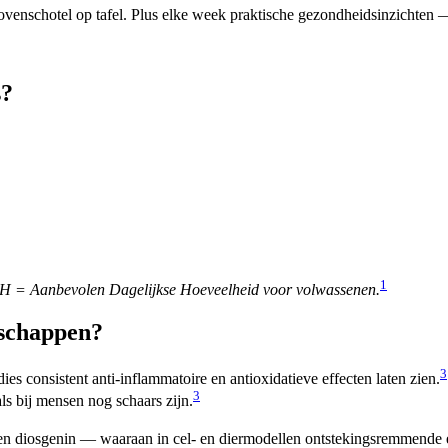
venschotel op tafel. Plus elke week praktische gezondheidsinzichten — 
s?
1
ADH = Aanbevolen Dagelijkse Hoeveelheid voor volwassenen.
nschappen?
3
es consistent anti-inflammatoire en antioxidatieve effecten laten zien.
3
ls bij mensen nog schaars zijn.
en diosgenin — waaraan in cel- en diermodellen ontstekingsremmende