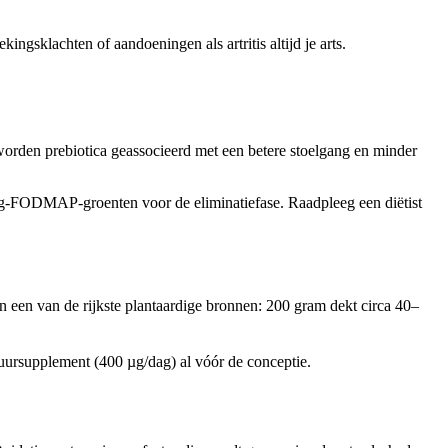
ngsklachten of aandoeningen als artritis altijd je arts.
orden prebiotica geassocieerd met een betere stoelgang en minder
g-FODMAP-groenten voor de eliminatiefase. Raadpleeg een diëtist
n een van de rijkste plantaardige bronnen: 200 gram dekt circa 40–
uursupplement (400 µg/dag) al vóór de conceptie.