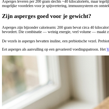
Asperges leveren per 200 gram slechts ~40 kilocalorieën, maar tegelij
mogelijke voordelen voor je spijsvertering, immuunsysteem en ontsteki
Zijn asperges goed voor je gewicht?
Asperges zijn bijzonder caloriearm: 200 gram bevat circa 40 kilocalo
bevordert. Die combinatie — weinig energie, veel volume — maakt ze 
De vezels in asperges bevatten inuline, een prebiotische vezel. Prebio
Eet asperges als aanvulling op een gevarieerd voedingspatroon. Het
V