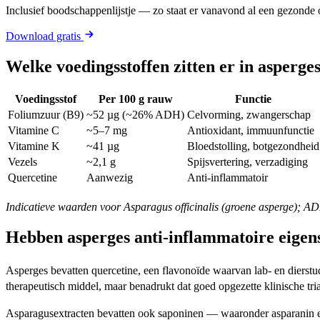
Inclusief boodschappenlijstje — zo staat er vanavond al een gezonde o
Download gratis
Welke voedingsstoffen zitten er in asperge
Voedingsstof
Per 100 g rauw
Functie
Foliumzuur (B9)
~52 µg (~26% ADH)
Celvorming, zwangerschap
Vitamine C
~5–7 mg
Antioxidant, immuunfunctie
Vitamine K
~41 µg
Bloedstolling, botgezondheid
Vezels
~2,1 g
Spijsvertering, verzadiging
Quercetine
Aanwezig
Anti-inflammatoir
Indicatieve waarden voor Asparagus officinalis (groene asperge); 
Hebben asperges anti-inflammatoire eige
Asperges bevatten quercetine, een flavonoïde waarvan lab- en dierstudi
therapeutisch middel, maar benadrukt dat goed opgezette klinische tria
Asparagusextracten bevatten ook saponinen — waaronder asparanin 