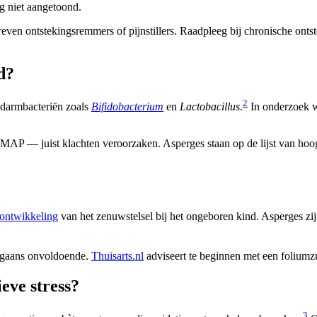
og niet aangetoond.
n ontstekingsremmers of pijnstillers. Raadpleeg bij chronische ontsteki
d?
2
e darmbacteriën zoals
Bifidobacterium
en
Lactobacillus
.
In onderzoek w
AP — juist klachten veroorzaken. Asperges staan op de lijst van hoo
ontwikkeling
van het zenuwstelsel bij het ongeboren kind. Asperges zij
rgaans onvoldoende.
Thuisarts.nl
adviseert te beginnen met een foliumz
eve stress?
3