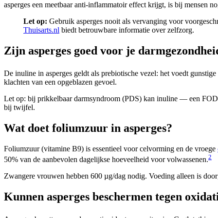
asperges een meetbaar anti-inflammatoir effect krijgt, is bij mensen n
Let op:
Gebruik asperges nooit als vervanging voor voorgeschreve
Thuisarts.nl
biedt betrouwbare informatie over zelfzorg.
Zijn asperges goed voor je darmgezondhei
De inuline in asperges geldt als prebiotische vezel: het voedt gunstig
klachten van een opgeblazen gevoel.
Let op: bij prikkelbaar darmsyndroom (PDS) kan inuline — een FODM
bij twijfel.
Wat doet foliumzuur in asperges?
Foliumzuur (vitamine B9) is essentieel voor celvorming en de vroege
2
50% van de aanbevolen dagelijkse hoeveelheid voor volwassenen.
Zwangere vrouwen hebben 600 µg/dag nodig. Voeding alleen is doo
Kunnen asperges beschermen tegen oxidati