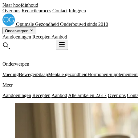
Naar hoofdinhoud
Over ons
Redactieproces
Contact
Inloggen
Optimale
Gezondheid
Onderbouwd sinds 2010
Onderwerpen
Aandoeningen
Recepten
Aanbod
Gratis receptenboek
Gratis receptenboek
Onderwerpen
Voeding
Bewegen
Slaap
Mentale gezondheid
Hormonen
Supplementen
Meer
Aandoeningen
Recepten
Aanbod
Alle artikelen
2.617
Over ons
Conta