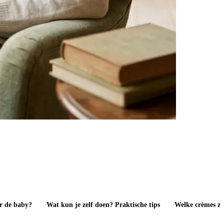
or de baby?
Wat kun je zelf doen? Praktische tips
Welke crèmes zij