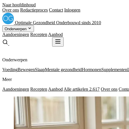
Naar hoofdinhoud
Over ons
Redactieproces
Contact
Inloggen
Optimale
Gezondheid
Onderbouwd sinds 2010
Onderwerpen
Aandoeningen
Recepten
Aanbod
Gratis receptenboek
Gratis receptenboek
Onderwerpen
Voeding
Bewegen
Slaap
Mentale gezondheid
Hormonen
Supplementen
Meer
Aandoeningen
Recepten
Aanbod
Alle artikelen
2.617
Over ons
Conta