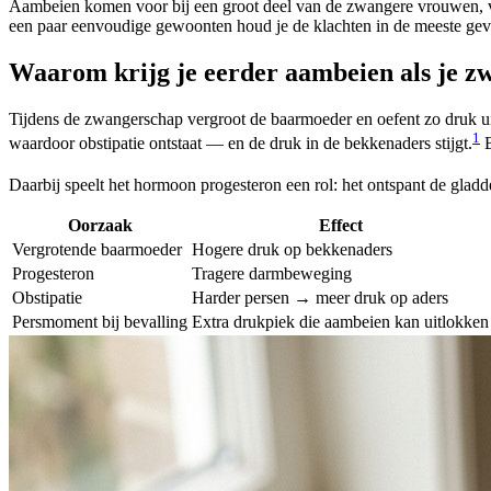
Aambeien komen voor bij een groot deel van de zwangere vrouwen, voo
een paar eenvoudige gewoonten houd je de klachten in de meeste geva
Waarom krijg je eerder aambeien als je z
Tijdens de zwangerschap vergroot de baarmoeder en oefent zo druk uit
1
waardoor obstipatie ontstaat — en de druk in de bekkenaders stijgt.
B
Daarbij speelt het hormoon progesteron een rol: het ontspant de gladd
Oorzaak
Effect
Vergrotende baarmoeder
Hogere druk op bekkenaders
Progesteron
Tragere darmbeweging
Obstipatie
Harder persen → meer druk op aders
Persmoment bij bevalling
Extra drukpiek die aambeien kan uitlokken