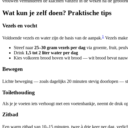
vrouwen verminderen de klachten vanzelf in de weken na de geboort
Wat kun je zelf doen? Praktische tips
Vezels en vocht
1
Voldoende vezels en water zijn de basis van de aanpak.
Vezels maken 
Streef naar
25–30 gram vezels per dag
via groente, fruit, peu
Drink
1,5 tot 2 liter water per dag
Kies volkoren brood boven wit brood — wit brood bevat nauwel
Bewegen
Lichte beweging — zoals dagelijks 20 minuten stevig doorlopen — st
Toilethouding
Als je je voeten iets verhoogt met een voetenbankje, neemt de druk op 
Zitbad
Een warm zitbad van 10–15 minuten, twee à drie keer per dag, verlich