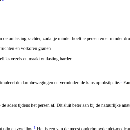
e.
de ontlasting zachter, zodat je minder hoeft te persen en er minder dr
lvruchten en volkoren granen
ijks vezels en maakt ontlasting harder
1
imuleert de darmbewegingen en vermindert de kans op obstipatie.
Fana
de aders tijdens het persen af. Dit sluit beter aan bij de natuurlijke a
1
t pijn en zwelling.
Het is een van de meest onderbouwde niet-medica