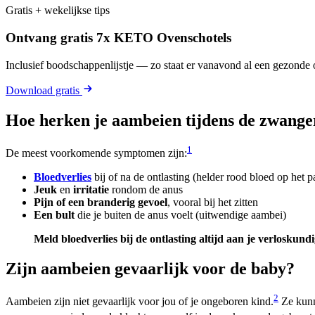
Gratis + wekelijkse tips
Ontvang gratis 7x KETO Ovenschotels
Inclusief boodschappenlijstje — zo staat er vanavond al een gezonde o
Download gratis
Hoe herken je aambeien tijdens de zwang
1
De meest voorkomende symptomen zijn:
Bloedverlies
bij of na de ontlasting (helder rood bloed op het pa
Jeuk
en
irritatie
rondom de anus
Pijn of een branderig gevoel
, vooral bij het zitten
Een bult
die je buiten de anus voelt (uitwendige aambei)
Meld bloedverlies bij de ontlasting altijd aan je verloskundi
Zijn aambeien gevaarlijk voor de baby?
2
Aambeien zijn niet gevaarlijk voor jou of je ongeboren kind.
Ze kunne