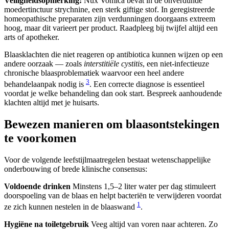
Veiligheidsopmerking:
Nux Vomica bevat in de onverdunde
moedertinctuur strychnine, een sterk giftige stof. In geregistreerde
homeopathische preparaten zijn verdunningen doorgaans extreem
hoog, maar dit varieert per product. Raadpleeg bij twijfel altijd een
arts of apotheker.
Blaasklachten die niet reageren op antibiotica kunnen wijzen op een
andere oorzaak — zoals
interstitiële cystitis
, een niet-infectieuze
chronische blaasproblematiek waarvoor een heel andere
3
behandelaanpak nodig is
. Een correcte diagnose is essentieel
voordat je welke behandeling dan ook start. Bespreek aanhoudende
klachten altijd met je huisarts.
Bewezen manieren om blaasontstekingen
te voorkomen
Voor de volgende leefstijlmaatregelen bestaat wetenschappelijke
onderbouwing of brede klinische consensus:
Voldoende drinken
Minstens 1,5–2 liter water per dag stimuleert
doorspoeling van de blaas en helpt bacteriën te verwijderen voordat
1
ze zich kunnen nestelen in de blaaswand
.
Hygiëne na toiletgebruik
Veeg altijd van voren naar achteren. Zo