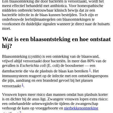
Een blaasontsteking die door bacteriën is veroorzaakt, wordt het
meest effectief behandeld met antibiotica. Voor homeopathische
middelen ontbreekt betrouwbaar klinisch bewijs dat ze een
bacteriële infectie in de blaas kunnen bestrijden. Toch zijn er
onderbouwde leefstijlmaatregelen om blaasontstekingen te
voorkomen én duidelijke signalen wanneer je direct naar de huisarts
moet.
Wat is een blaasontsteking en hoe ontstaat
hij?
Blaasontsteking (
cystitis
) is een ontsteking van de blaaswand,
vrijwel altijd veroorzaakt door bacteriën. In meer dan 80% van de
gevallen is
Escherichia coli
(E. coli) de boosdoener — een
1
darmbacterie die via de plasbuis de blaas kan bereiken
. Het
immuunsysteem reageert op de infectie met een ontstekingsrespons
die pijn, aandrang en een brandend gevoel bij het plassen
1
veroorzaakt
.
Vrouwen lopen meer risico dan mannen omdat hun plasbuis korter
is en dichter bij de anus ligt. Zwangere vrouwen lopen extra risico:
een onbehandelde urineweginfectie tijdens de zwangerschap
verhoogt de kans op vroeggeboorte en
nierbekkenontsteking
2