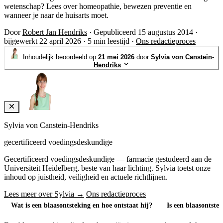
wetenschap? Lees over homeopathie, bewezen preventie en
wanneer je naar de huisarts moet.
Door
Robert Jan Hendriks
·
Gepubliceerd 15 augustus 2014
·
bijgewerkt 22 april 2026
·
5 min leestijd
·
Ons redactieproces
Inhoudelijk beoordeeld op
21 mei 2026
door
Sylvia von Canstein-
Hendriks
Sylvia von Canstein-Hendriks
gecertificeerd voedingsdeskundige
Gecertificeerd voedingsdeskundige — farmacie gestudeerd aan de
Universiteit Heidelberg, beste van haar lichting. Sylvia toetst onze
inhoud op juistheid, veiligheid en actuele richtlijnen.
Lees meer over Sylvia →
Ons redactieproces
Wat is een blaasontsteking en hoe ontstaat hij?
Is een blaasontstek