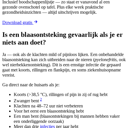
Inclusief boodschappenlijstje — zo staat er vanavond al een
gezonde ovenschotel op tafel. Plus elke week praktische
gezondheidsinzichten — altijd uitschrijven mogelijk.
Download gratis
Is een blaasontsteking gevaarlijk als je er
niets aan doet?
Ja — ook als de klachten mild of pijnloos lijken. Een onbehandelde
blaasontsteking kan zich uitbreiden naar de nieren (
pyelonefritis
, ook
wel nierbekkenontsteking). Dit is een ernstige infectie die gepaard
gaat met koorts, rillingen en flankpijn, en soms ziekenhuisopname
vereist.
Ga direct naar de huisarts als je:
Koorts (>38,5 °C), rillingen of pijn in zij of rug hebt
2
Zwanger bent
Klachten na 48–72 uur niet verbeteren
Voor het eerst een blaasontsteking hebt
Een man bent (blaasontstekingen bij mannen hebben vaker
een onderliggende oorzaak)
Meer dan drie
infecties
per jaar hebt