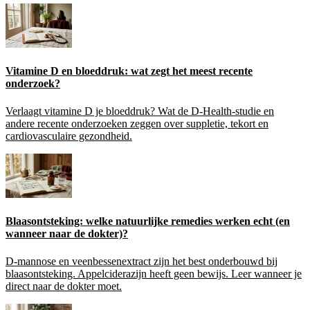
Vitamine D en bloeddruk: wat zegt het meest recente
onderzoek?
Verlaagt vitamine D je bloeddruk? Wat de D-Health-studie en
andere recente onderzoeken zeggen over suppletie, tekort en
cardiovasculaire gezondheid.
Blaasontsteking: welke natuurlijke remedies werken echt (en
wanneer naar de dokter)?
D-mannose en veenbessenextract zijn het best onderbouwd bij
blaasontsteking. Appelciderazijn heeft geen bewijs. Leer wanneer je
direct naar de dokter moet.