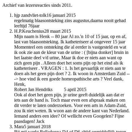
Archief van lezersreacties sinds 2011.
hjp zandvliet-tolk
16 januari 2015
regelmatig blaasontsteking zins augustus,daarna nooit gehad
leeftijd 76jaar
H.P.Keuchenius
28 maart 2015
Mijn naam is Henk -- 80 jaar Al zo.'n 10 of 15 jaar, op en af,
last van blaasontsteking. Ik katheteriseer al ongeveer 15 jaar
Momenteel een ontsteking die al eerder is vastgesteld en wat
ik ook zie aan de kleur van de urine : ( [bijna donker] bruin in
het laatste deel v/d urine, Maar ik doe er niets aan want op
zich geen pijn . Alleen doet het soms pijn op het eind als ik
katheteriseer . VRAGEN : 1. Is het gevaarlijk er niets aan te
doen als het geen pijn doet ? 2. Ik woon in Amsterdam Zuid --
-> hoe vind ik een goede homeopathische arts ? Veel dank,
Henk,
Robert Jan Hendriks
auteur
5 april 2015
Ook al doet het geen pijn, je urine geeft duidelijk aan dat er
iets aan de hand is. Toch maar even een afspraak maken om
dit verder te laten onderzoeken. Voor een arts in Adam-Zuid,
zou ik niet weten. Ik woon aan de andere kant van Nederland.
Iemand anders een idee? Of wellicht even Googelen? Fijne
paasdagen! Jack
Mara
5 januari 2018
Bij mij werkt Belladonna D4 of D6 altijd onmiddellijk tegen