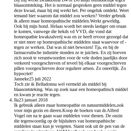
blaasontsteking. Het is normaal gesproken geen middel tegen
deze kwaal, maar bij mij werkt het. Per ongeluk ontdekt. Weet
iemand hier waarom dat middel zou werken? Verder gebruik
ik alleen maar homeopathische middelen.Werkt geweldig.
Ook bij mijn hond. Helaas wordt het steeds lastiger om eraan
te komen, vanwege die hekds vd VVD, die vond dat
homeopathie kwakzalverij was en ze heeft ervoor gezorgd dat
er niet meer op homeopathische middelen staat waarvoor of -
tegen ze werken. Dat was nl niet bewezen! Tja, en bij de
farmaceutische industrie stonden ze te juichen. En zij hoeven
zich nooit te verantwoorden voor de vele doden jaarlijks door
verkeerd voorgeschreven of teveel bij elkaar voorgeschreven
pillen voorgeschreven door reguliere artsen. Zo oneerlijk. Zo
hypocriet!
Janneke
25 juli 2022
Toch zie ik Belladonna wel vermeld als middel bij
blaasontsteking. Was op zoek naar een homeopathisch middel
en kwam je reactie tegen.
Ila
23 januari 2018
Ik gebruik alleen maar homeopathie en natuurmiddelen,ook
voor mijn gezin en dieren.Koop de boeken van dr.Alfred
Vogel om na te gaan waar middelen voor dienen. De onzin
die tegenwoordig op de bijsluiters van homeopathische
middelen staan kun je vergeten. Stamt ook uit de pen van de