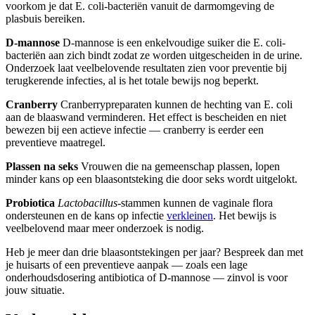
voorkom je dat E. coli-bacteriën vanuit de darmomgeving de
plasbuis bereiken.
D-mannose
D-mannose is een enkelvoudige suiker die E. coli-
bacteriën aan zich bindt zodat ze worden uitgescheiden in de urine.
Onderzoek laat veelbelovende resultaten zien voor preventie bij
terugkerende infecties, al is het totale bewijs nog beperkt.
Cranberry
Cranberrypreparaten kunnen de hechting van E. coli
aan de blaaswand verminderen. Het effect is bescheiden en niet
bewezen bij een actieve infectie — cranberry is eerder een
preventieve maatregel.
Plassen na seks
Vrouwen die na gemeenschap plassen, lopen
minder kans op een blaasontsteking die door seks wordt uitgelokt.
Probiotica
Lactobacillus
-stammen kunnen de vaginale flora
ondersteunen en de kans op infectie
verkleinen
. Het bewijs is
veelbelovend maar meer onderzoek is nodig.
Heb je meer dan drie blaasontstekingen per jaar? Bespreek dan met
je huisarts of een preventieve aanpak — zoals een lage
onderhoudsdosering antibiotica of D-mannose — zinvol is voor
jouw situatie.