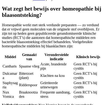
Wat zegt het bewijs over homeopathie bij
blaasontsteking?
Homeopathie werkt met sterk verdunde preparaten — zo verdund
dat er vrijwel geen moleculen van de originele stof overblijven. Er
zijn tot op heden geen gepubliceerde gerandomiseerde klinische
studies (RCT’s) die aantonen dat homeopathische middelen een
bacteriële blaasontsteking effectief behandelen. Veelgebruikte
homeopathische middelen bij blaasklachten zijn:
Gemaakt
Veronderstelde
Middel
Klinisch bewijs
van
indicatie
Acute, brandende
Geen RCT’s bij
Cantharis
Spaanse vlieg
pijn
cystitis
Dulcamar
Bitterzoet
Geen RCT’s bij
Klachten na kou
a
(plant)
cystitis
Staphysag
Geïrriteerde
Geen RCT’s bij
Ridderspoor
ria
urinewegen
cystitis
Nux
Braaknootza
Frequente aandrang,
Geen RCT’s bij
Vomica
den
stress
cystitis