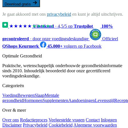
Download gratis
Je gaat akkoord met ons
privacybeleid
en kunt je altijd uitschrijven.
★★★★★
★★★★★
Uitstekend
·
4,5
/5 op
Trustpilot
100%
gecontroleerd
· door onze voedingsdeskundige
Officieel
QShops Keurmerk
45.000+
volgers op Facebook
Optimale Gezondheid
Praktische, wetenschappelijk onderbouwde gezondheidsinformatie
sinds 2010. Inhoudelijk beoordeeld door onze gecertificeerd
voedingsdeskundige.
Categorieën
Voeding
Bewegen
Slaap
Mentale
gezondheid
Hormonen
Supplementen
Aandoeningen
Levensstijl
Recept
Over & meer
Over ons
Redactieproces
Veelgestelde vragen
Contact
Inloggen
Disclaimer
Privacybeleid
Cookiebeleid
Algemene voorwaarden