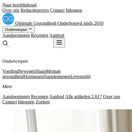
Naar hoofdinhoud
Over ons
Redactieproces
Contact
Inloggen
Optimale
Gezondheid
Onderbouwd sinds 2010
Onderwerpen
Aandoeningen
Recepten
Aanbod
Gratis receptenboek
Gratis receptenboek
Onderwerpen
Voeding
Bewegen
Slaap
Mentale
gezondheid
Hormonen
Supplementen
Levensstijl
Meer
Aandoeningen
Recepten
Aanbod
Alle artikelen
2.617
Over ons
Contact
Inloggen
Zoeken