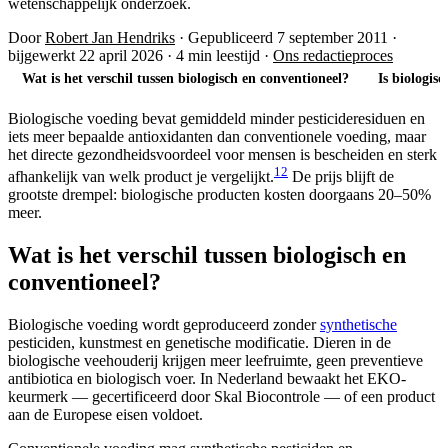
wetenschappelijk onderzoek.
Door
Robert Jan Hendriks
·
Gepubliceerd 7 september 2011
·
bijgewerkt 22 april 2026
·
4 min leestijd
·
Ons redactieproces
Wat is het verschil tussen biologisch en conventioneel?
Is biologis
Biologische voeding bevat gemiddeld minder pesticideresiduen en
iets meer bepaalde antioxidanten dan conventionele voeding, maar
het directe gezondheidsvoordeel voor mensen is bescheiden en sterk
1
2
afhankelijk van welk product je vergelijkt.
De prijs blijft de
grootste drempel: biologische producten kosten doorgaans 20–50%
meer.
Wat is het verschil tussen biologisch en
conventioneel?
Biologische voeding wordt geproduceerd zonder
synthetische
pesticiden, kunstmest en genetische modificatie. Dieren in de
biologische veehouderij krijgen meer leefruimte, geen preventieve
antibiotica en biologisch voer. In Nederland bewaakt het EKO-
keurmerk — gecertificeerd door Skal Biocontrole — of een product
aan de Europese eisen voldoet.