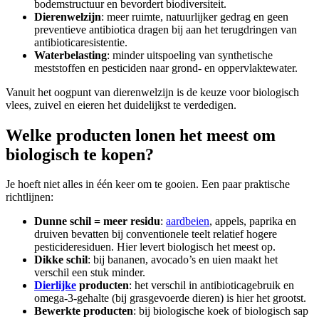
bodemstructuur en bevordert biodiversiteit.
Dierenwelzijn
: meer ruimte, natuurlijker gedrag en geen
preventieve antibiotica dragen bij aan het terugdringen van
antibioticaresistentie.
Waterbelasting
: minder uitspoeling van synthetische
meststoffen en pesticiden naar grond- en oppervlaktewater.
Vanuit het oogpunt van dierenwelzijn is de keuze voor biologisch
vlees, zuivel en eieren het duidelijkst te verdedigen.
Welke producten lonen het meest om
biologisch te kopen?
Je hoeft niet alles in één keer om te gooien. Een paar praktische
richtlijnen:
Dunne schil = meer residu
:
aardbeien
, appels, paprika en
druiven bevatten bij conventionele teelt relatief hogere
pesticideresiduen. Hier levert biologisch het meest op.
Dikke schil
: bij bananen, avocado’s en uien maakt het
verschil een stuk minder.
Dierlijke
producten
: het verschil in antibioticagebruik en
omega-3-gehalte (bij grasgevoerde dieren) is hier het grootst.
Bewerkte producten
: bij biologische koek of biologisch sap