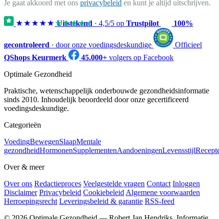
Je gaat akkoord met ons
privacybeleid
en kunt je altijd uitschrijven.
★★★★★
★★★★★
Uitstekend
·
4,5
/5 op
Trustpilot
100%
gecontroleerd
· door onze voedingsdeskundige
Officieel
QShops Keurmerk
45.000+
volgers op Facebook
Optimale Gezondheid
Praktische, wetenschappelijk onderbouwde gezondheidsinformatie
sinds 2010. Inhoudelijk beoordeeld door onze gecertificeerd
voedingsdeskundige.
Categorieën
Voeding
Bewegen
Slaap
Mentale
gezondheid
Hormonen
Supplementen
Aandoeningen
Levensstijl
Recept
Over & meer
Over ons
Redactieproces
Veelgestelde vragen
Contact
Inloggen
Disclaimer
Privacybeleid
Cookiebeleid
Algemene voorwaarden
Herroepingsrecht
Leveringsbeleid & garantie
RSS-feed
© 2026 Optimale Gezondheid — Robert Jan Hendriks. Informatie