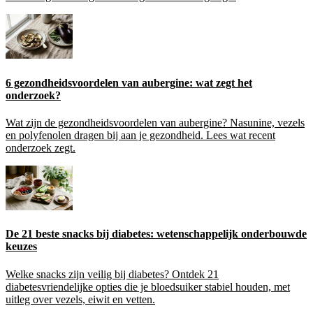
6 gezondheidsvoordelen van aubergine: wat zegt het
onderzoek?
Wat zijn de gezondheidsvoordelen van aubergine? Nasunine, vezels
en polyfenolen dragen bij aan je gezondheid. Lees wat recent
onderzoek zegt.
De 21 beste snacks bij diabetes: wetenschappelijk onderbouwde
keuzes
Welke snacks zijn veilig bij diabetes? Ontdek 21
diabetesvriendelijke opties die je bloedsuiker stabiel houden, met
uitleg over vezels, eiwit en vetten.