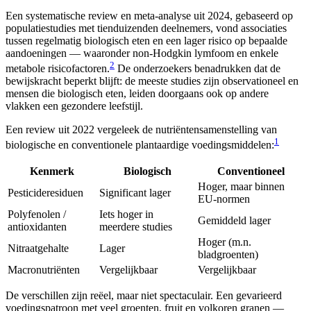
Een systematische review en meta-analyse uit 2024, gebaseerd op
populatiestudies met tienduizenden deelnemers, vond associaties
tussen regelmatig biologisch eten en een lager risico op bepaalde
aandoeningen — waaronder non-Hodgkin lymfoom en enkele
2
metabole risicofactoren.
De onderzoekers benadrukken dat de
bewijskracht beperkt blijft: de meeste studies zijn observationeel en
mensen die biologisch eten, leiden doorgaans ook op andere
vlakken een gezondere leefstijl.
Een review uit 2022 vergeleek de nutriëntensamenstelling van
1
biologische en conventionele plantaardige voedingsmiddelen:
Kenmerk
Biologisch
Conventioneel
Hoger, maar binnen
Pesticideresiduen
Significant lager
EU-normen
Polyfenolen /
Iets hoger in
Gemiddeld lager
antioxidanten
meerdere studies
Hoger (m.n.
Nitraatgehalte
Lager
bladgroenten)
Macronutriënten
Vergelijkbaar
Vergelijkbaar
De verschillen zijn reëel, maar niet spectaculair. Een gevarieerd
voedingspatroon met veel groenten, fruit en volkoren granen —