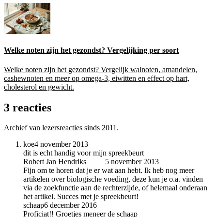
Welke noten zijn het gezondst? Vergelijking per soort
Welke noten zijn het gezondst? Vergelijk walnoten, amandelen,
cashewnoten en meer op omega-3, eiwitten en effect op hart,
cholesterol en gewicht.
3 reacties
Archief van lezersreacties sinds 2011.
koe
4 november 2013
dit is echt handig voor mijn spreekbeurt
Robert Jan Hendriks
auteur
5 november 2013
Fijn om te horen dat je er wat aan hebt. Ik heb nog meer
artikelen over biologische voeding, deze kun je o.a. vinden
via de zoekfunctie aan de rechterzijde, of helemaal onderaan
het artikel. Succes met je spreekbeurt!
schaap
6 december 2016
Proficiat!! Groetjes meneer de schaap