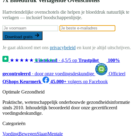
7x Bloeddruk Verlagende Ovenschotels
Hartvriendelijke ovenschotels die helpen je bloeddruk natuurlijk te
verlagen — inclusief boodschappenlijstje.
Download gratis
Je gaat akkoord met ons
privacybeleid
en kunt je altijd uitschrijven.
★★★★★
★★★★★
Uitstekend
·
4,5
/5 op
Trustpilot
100%
gecontroleerd
· door onze voedingsdeskundige
Officieel
QShops Keurmerk
45.000+
volgers op Facebook
Optimale Gezondheid
Praktische, wetenschappelijk onderbouwde gezondheidsinformatie
sinds 2010. Inhoudelijk beoordeeld door onze gecertificeerd
voedingsdeskundige.
Categorieën
Voeding
Bewegen
Slaap
Mentale