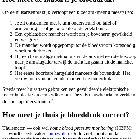
Op de huisartsenpraktijk verloopt een bloeddrukmeting meestal zo:
Je zit ontspannen met je arm ondersteund op tafel of
armleuning — of je ligt op de onderzoeksbank.
Een opblaasbare manchet wordt om je bovenarm gewikkeld
en vastgezet.
De manchet wordt opgepompt tot de bloedstroom kortstondig
wordt onderbroken.
Bij een handmatige meting luistert de arts met een stethoscoop
naar je armslagader terwijl de lucht langzaam uit de manchet
loopt.
Het eerste hoorbare hartgeluid markeert de bovendruk. Het
verdwijnen van het geluid markeert de onderdruk.
Steeds meer huisartsen gebruiken een gevalideerde elektronische
meter in plaats van een kwikkolom. Deze is nauwkeurig en verkleint
2
de kans op aflees-fouten
.
Hoe meet je thuis je bloeddruk correct?
Thuismeten — ook wel
home blood pressure monitoring
(HBPM)
— wordt steeds vaker
aanbevolen
. Onderzoek toont aan dat