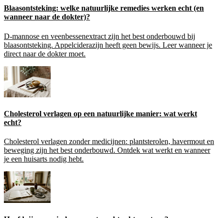
Blaasontsteking: welke natuurlijke remedies werken echt (en
wanneer naar de dokter)?
D-mannose en veenbessenextract zijn het best onderbouwd bij
blaasontsteking. Appelciderazijn heeft geen bewijs. Leer wanneer je
direct naar de dokter moet.
Cholesterol verlagen op een natuurlijke manier: wat werkt
echt?
Cholesterol verlagen zonder medicijnen: plantsterolen, havermout en
beweging zijn het best onderbouwd. Ontdek wat werkt en wanneer
je een huisarts nodig hebt.