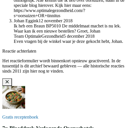
onmogelijk. Alle kennis die ik heb over oorsuizen, staan in de
speciale blog hierover. Kijk hier maar eens:
https://www.optimalegezondheid.com/?
s=oorsuizen+OR+tinnitus
Johan Eggink
12 november 2018
Ik heb een Braun BP5010 De middelmaat machet is nu lek.
Waar kan ik een nieuwe bestellen? Groet, Johan
Team OptimaleGezondheid
5 december 2018
Even vragen bij de winkel waar je deze gekocht hebt, Johan.
Reactie achterlaten
Het reactieformulier wordt binnenkort opnieuw geactiveerd. In de
tussentijd is dit archief bewaard gebleven — alle historische reacties
sinds 2011 zijn hier nog te vinden.
Gratis receptenboek