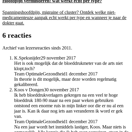
Hoofdpijn verminderen: wat werkt echt per type?
Spanningshoofdpijn, migraine of cluster? Ontdek welke niet-
medicamenteuze aanpak echt werkt per type en wanneer je naar de
dokter gaat.
6 reacties
Archief van lezersreacties sinds 2011.
K.Speksnijder
29 november 2017
Het is ook mogelijk dat de bloeddrukmeter van de arts niet
klopt,toch?
Team OptimaleGezondheid
1 december 2017
In theorie is dit mogelijk, maar deze worden regelmatig
gekalibreerd.
Koos v Dongen
30 november 2017
Ik heb bloeddrukverlagers gekregen na een veel te hoge
bloeddruk 180-90 maar na een paar weken gebruiken
ontstond een enorme ruis in mijn linker oor die er nu al een
jaar is. Kan ik daar nog iets aan veranderen ik word er gek
van.
Team OptimaleGezondheid
1 december 2017
Na een jaar wordt het inmiddels lastiger, Koos. Maar niets is