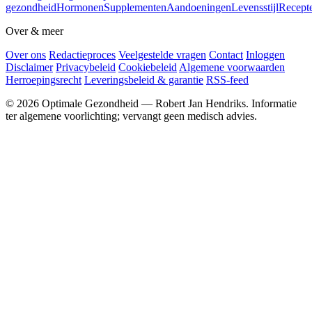
gezondheid
Hormonen
Supplementen
Aandoeningen
Levensstijl
Recept
Over & meer
Over ons
Redactieproces
Veelgestelde vragen
Contact
Inloggen
Disclaimer
Privacybeleid
Cookiebeleid
Algemene voorwaarden
Herroepingsrecht
Leveringsbeleid & garantie
RSS-feed
© 2026 Optimale Gezondheid — Robert Jan Hendriks. Informatie
ter algemene voorlichting; vervangt geen medisch advies.