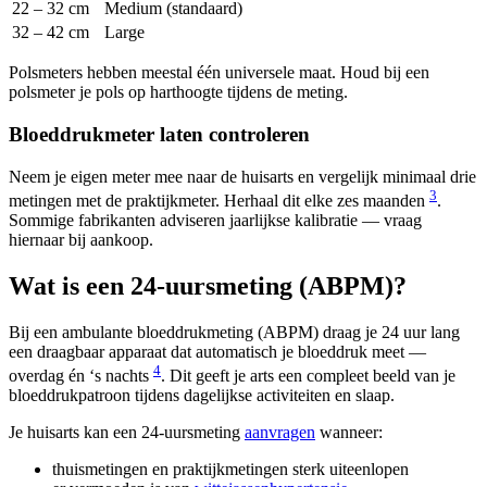
22 – 32 cm
Medium (standaard)
32 – 42 cm
Large
Polsmeters hebben meestal één universele maat. Houd bij een
polsmeter je pols op harthoogte tijdens de meting.
Bloeddrukmeter laten controleren
Neem je eigen meter mee naar de huisarts en vergelijk minimaal drie
3
metingen met de praktijkmeter. Herhaal dit elke zes maanden
.
Sommige fabrikanten adviseren jaarlijkse kalibratie — vraag
hiernaar bij aankoop.
Wat is een 24-uursmeting (ABPM)?
Bij een ambulante bloeddrukmeting (ABPM) draag je 24 uur lang
een draagbaar apparaat dat automatisch je bloeddruk meet —
4
overdag én ‘s nachts
. Dit geeft je arts een compleet beeld van je
bloeddrukpatroon tijdens dagelijkse activiteiten en slaap.
Je huisarts kan een 24-uursmeting
aanvragen
wanneer:
thuismetingen en praktijkmetingen sterk uiteenlopen