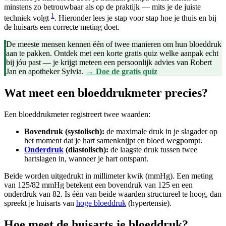
minstens zo betrouwbaar als op de praktijk — mits je de juiste
1
techniek volgt
. Hieronder lees je stap voor stap hoe je thuis en bij
de huisarts een correcte meting doet.
De meeste mensen kennen één of twee manieren om hun bloeddruk
aan te pakken. Ontdek met een korte gratis quiz welke aanpak echt
bij jóu past — je krijgt meteen een persoonlijk advies van Robert
Jan en apotheker Sylvia.
→ Doe de gratis quiz
Wat meet een bloeddrukmeter precies?
Een bloeddrukmeter registreert twee waarden:
Bovendruk (systolisch):
de maximale druk in je slagader op
het moment dat je hart samenknijpt en bloed wegpompt.
Onderdruk
(diastolisch):
de laagste druk tussen twee
hartslagen in, wanneer je hart ontspant.
Beide worden uitgedrukt in millimeter kwik (mmHg). Een meting
van 125/82 mmHg betekent een bovendruk van 125 en een
onderdruk van 82. Is één van beide waarden structureel te hoog, dan
spreekt je huisarts van
hoge bloeddruk
(hypertensie).
Hoe meet de huisarts je bloeddruk?