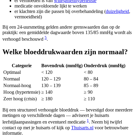
er vermoeden is van
wittejassenhypertensie
medicatie onvoldoende lijkt te werken
er klachten zijn die passen bij overbehandeling (
duizeligheid
,
vermoeidheid)
Bij een 24-uursmeting gelden andere grenswaarden dan op de
praktijk: een gemiddelde dagwaarde boven 135/85 mmHg wordt als
5
verhoogd beschouwd
.
Welke bloeddrukwaarden zijn normaal?
Categorie
Bovendruk (mmHg)
Onderdruk (mmHg)
Optimaal
< 120
< 80
Normaal
120 – 129
80 – 84
Normaal-hoog
130 – 139
85 – 89
Hoog (hypertensie)
≥ 140
≥ 90
Zeer hoog (crisis)
≥ 180
≥ 110
Bij een structureel verhoogde bloeddruk — bevestigd door meerdere
metingen op verschillende dagen — adviseert je huisarts
1
leefstijlaanpassingen en eventueel medicatie
. Neem bij twijfel
contact op met je huisarts of kijk op
Thuisarts.nl
voor betrouwbare
informatie.