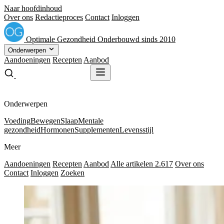
Naar hoofdinhoud
Over ons
Redactieproces
Contact
Inloggen
Optimale
Gezondheid
Onderbouwd sinds 2010
Onderwerpen
Aandoeningen
Recepten
Aanbod
Gratis receptenboek
Gratis receptenboek
Onderwerpen
Voeding
Bewegen
Slaap
Mentale
gezondheid
Hormonen
Supplementen
Levensstijl
Meer
Aandoeningen
Recepten
Aanbod
Alle artikelen
2.617
Over ons
Contact
Inloggen
Zoeken