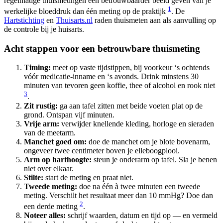
regelmatige thuismetingen een betrouwbaarder beeld geven van je
1
werkelijke bloeddruk dan één meting op de praktijk
. De
Hartstichting
en
Thuisarts.nl
raden thuismeten aan als aanvulling op
de controle bij je huisarts.
Acht stappen voor een betrouwbare thuismeting
Timing:
meet op vaste tijdstippen, bij voorkeur ‘s ochtends
vóór medicatie-inname en ‘s avonds. Drink minstens 30
minuten van tevoren geen koffie, thee of alcohol en rook niet
3
.
Zit rustig:
ga aan tafel zitten met beide voeten plat op de
grond. Ontspan vijf minuten.
Vrije arm:
verwijder knellende kleding, horloge en sieraden
van de meetarm.
Manchet goed om:
doe de manchet om je blote bovenarm,
ongeveer twee centimeter boven je elleboogplooi.
Arm op harthoogte:
steun je onderarm op tafel. Sla je benen
niet over elkaar.
Stilte:
start de meting en praat niet.
Tweede meting:
doe na één à twee minuten een tweede
meting. Verschilt het resultaat meer dan 10 mmHg? Doe dan
2
een derde meting
.
Noteer alles:
schrijf waarden, datum en tijd op — en vermeld