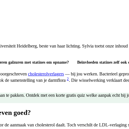
iteit Heidelberg, beste van haar lichting. Sylvia toetst onze inhoud op 
eren galzuren met statines om opname?
Beïnvloeden statines zelf ook
 voorgeschreven
cholesterolverlagers
— bij jou werken. Bacterieel gepro
2
 ook de samenstelling van je darmflora
. Die wisselwerking verklaart dee
te pakken. Ontdek met een korte gratis quiz welke aanpak echt bij jóu
even goed?
 de aanmaak van cholesterol daalt. Toch verschilt de LDL-verlaging 