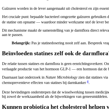
Galzuren worden in de lever aangemaakt uit cholesterol en zijn essen
Het cruciale punt: bepaalde bacterieel omgezette galzuren gebruiken d
de statine om opname — waardoor minder werkzame stof de lever ber
Dit mechanisme maakt de samenstelling van je darmflora direct relevant
aan te passen.
Belangrijk:
Pas je statinedosering nooit zelf aan. Bespreek vrag
Beïnvloeden statines zelf ook de darmflora
De relatie tussen statines en darmflora is geen eenrichtingsverkeer. 
verlaagde productie van het hormoon GLP-1 — een hormoon dat de b
Daarnaast laat onderzoek in
Nature Microbiology
zien dat statines vi
4
chemopreventieve effecten van statines bij darmkanker
.
Deze bevindingen onderstrepen dat de wisselwerking tussen medicijn
bij zowel de werkzaamheid als de bijwerkingen van geneesmiddelen.
Kunnen probiotica het cholesterol helpen 