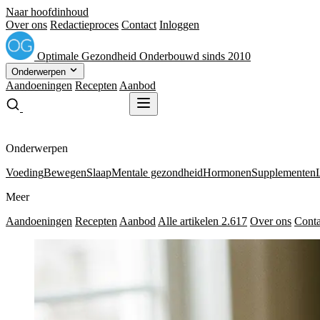
Naar hoofdinhoud
Over ons
Redactieproces
Contact
Inloggen
Optimale
Gezondheid
Onderbouwd sinds 2010
Onderwerpen
Aandoeningen
Recepten
Aanbod
Gratis receptenboek
Gratis receptenboek
Onderwerpen
Voeding
Bewegen
Slaap
Mentale gezondheid
Hormonen
Supplementen
Meer
Aandoeningen
Recepten
Aanbod
Alle artikelen
2.617
Over ons
Conta