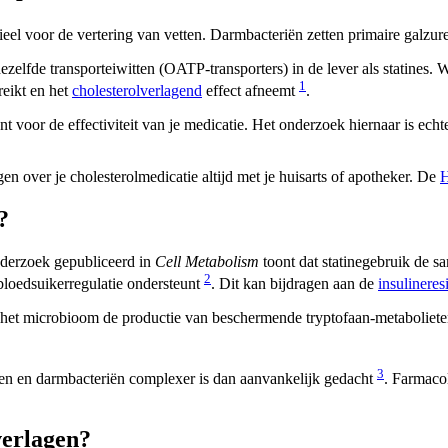
tieel voor de vertering van vetten. Darmbacteriën zetten primaire galz
ezelfde transporteiwitten (OATP-transporters) in de lever als statines
1
eikt en het
cholesterolverlagend
effect afneemt
.
 voor de effectiviteit van je medicatie. Het onderzoek hiernaar is echt
en over je cholesterolmedicatie altijd met je huisarts of apotheker. De
H
?
Onderzoek gepubliceerd in
Cell Metabolism
toont dat statinegebruik de s
2
loedsuikerregulatie ondersteunt
. Dit kan bijdragen aan de
insulineres
a het microbioom de productie van beschermende tryptofaan-metabolieten
3
en en darmbacteriën complexer is dan aanvankelijk gedacht
. Farmaco
verlagen?