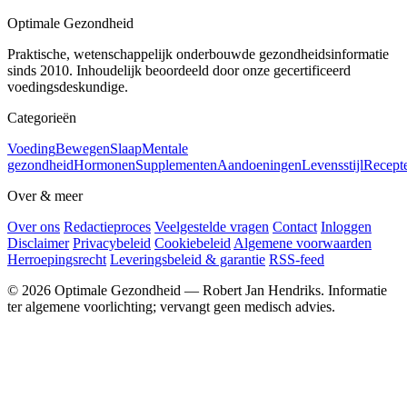
Optimale Gezondheid
Praktische, wetenschappelijk onderbouwde gezondheidsinformatie
sinds 2010. Inhoudelijk beoordeeld door onze gecertificeerd
voedingsdeskundige.
Categorieën
Voeding
Bewegen
Slaap
Mentale
gezondheid
Hormonen
Supplementen
Aandoeningen
Levensstijl
Recept
Over & meer
Over ons
Redactieproces
Veelgestelde vragen
Contact
Inloggen
Disclaimer
Privacybeleid
Cookiebeleid
Algemene voorwaarden
Herroepingsrecht
Leveringsbeleid & garantie
RSS-feed
© 2026 Optimale Gezondheid — Robert Jan Hendriks. Informatie
ter algemene voorlichting; vervangt geen medisch advies.