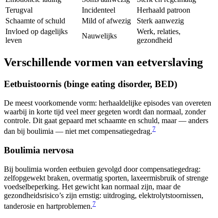
Terugval
Incidenteel
Herhaald patroon
Schaamte of schuld
Mild of afwezig
Sterk aanwezig
Invloed op dagelijks
Werk, relaties,
Nauwelijks
leven
gezondheid
Verschillende vormen van eetverslaving
Eetbuistoornis (binge eating disorder, BED)
De meest voorkomende vorm: herhaaldelijke episodes van overeten
waarbij in korte tijd veel meer gegeten wordt dan normaal, zonder
controle. Dit gaat gepaard met schaamte en schuld, maar — anders
7
dan bij boulimia — niet met compensatiegedrag.
Boulimia nervosa
Bij boulimia worden eetbuien gevolgd door compensatiegedrag:
zelfopgewekt braken, overmatig sporten, laxeermisbruik of strenge
voedselbeperking. Het gewicht kan normaal zijn, maar de
gezondheidsrisico’s zijn ernstig: uitdroging, elektrolytstoornissen,
7
tanderosie en hartproblemen.