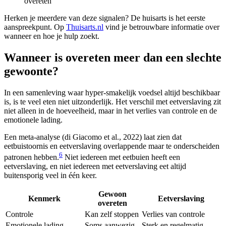
overeten
Herken je meerdere van deze signalen? De huisarts is het eerste
aanspreekpunt. Op
Thuisarts.nl
vind je betrouwbare informatie over
wanneer en hoe je hulp zoekt.
Wanneer is overeten meer dan een slechte
gewoonte?
In een samenleving waar hyper-smakelijk voedsel altijd beschikbaar
is, is te veel eten niet uitzonderlijk. Het verschil met eetverslaving zit
niet alleen in de hoeveelheid, maar in het verlies van controle en de
emotionele lading.
Een meta-analyse (di Giacomo et al., 2022) laat zien dat
eetbuistoornis en eetverslaving overlappende maar te onderscheiden
6
patronen hebben.
Niet iedereen met eetbuien heeft een
eetverslaving, en niet iedereen met eetverslaving eet altijd
buitensporig veel in één keer.
Gewoon
Kenmerk
Eetverslaving
overeten
Controle
Kan zelf stoppen
Verlies van controle
Emotionele lading
Soms aanwezig
Sterk en regelmatig