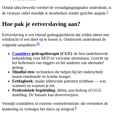
Omdat ultra-bewerkt voedsel de verzadigingssignalen onderdrukt, is
1
de vicieuze cirkel moeilijk te doorbreken zonder gerichte aanpak.
Hoe pak je eetverslaving aan?
Eetverslaving is een erkend gedragsprobleem dat zelden alleen met
wilskracht of een dieet op te lossen is. Onderzoek ondersteunt de
5
8
volgende aanpakken:
Cognitieve
gedragstherapie (CGT)
: de best onderbouwde
behandeling voor BED en verwante stoornissen. Gericht op
het herkennen van triggers en het aanleren van alternatief
gedrag.
Mindful eten
: technieken die helpen bij het onderscheid
tussen emotionele en fysieke honger.
Eetdagboek
: maakt onbewuste patronen zichtbaar — wat,
wanneer en waarom je eet.
Professionele begeleiding
: diëtist, psycholoog of GGZ-
instelling. De huisarts kan doorverwijzen.
Vermijd crashdiëten of extreme voedselrestrictie: die versterken de
8
hunkering en verhogen het risico op terugval.