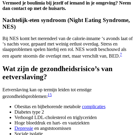
Vermoed je boulimia bij jezelf of iemand in je omgeving? Neem
dan contact op met de huisarts.
Nachtelijk-eten syndroom (Night Eating Syndrome,
NES)
Bij NES komt het merendeel van de calorie-inname ‘s avonds laat of
‘s nachts voor, gepaard met weinig eetlust overdag. Stress en
slaapproblemen spelen hierbij een rol. NES wordt beschouwd als
7
een aparte stoornis die overlapt met, maar verschilt van, BED.
Wat zijn de gezondheidsrisico’s van
eetverslaving?
Eetverslaving kan op termijn leiden tot ernstige
1
5
gezondheidsproblemen:
Obesitas en bijbehorende metabole
complicaties
Diabetes type 2
Verhoogd LDL-cholesterol en triglyceriden
Hoge bloeddruk en hart- en vaatziekten
Depressie
en angststoornissen
Sociale isolatie