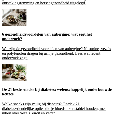
ontstekingsremming en hersengezondheid uitgelegd.
6 gezondheidsvoordelen van aubergine: wat zegt het
onderzoek?
Wat zijn de gezondheidsvoordelen van aubergine? Nasunine, vezels
en polyfenolen dragen bij aan je gezondheid. Lees wat recent
onderzoek zegt.
De 21 beste snacks bij diabetes: wetenschappelijk onderbouwde
keuzes
Welke snacks zijn veilig bij diabetes? Ontdek 21
diabetesvriendelijke opties die je bloedsuiker stabiel houden, met
uitleg over vezels, eiwit en vetten.