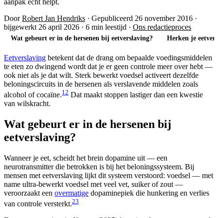
aanpak echt helpt.
Door
Robert Jan Hendriks
·
Gepubliceerd 26 november 2016
·
bijgewerkt 26 april 2026
·
6 min leestijd
·
Ons redactieproces
Wat gebeurt er in de hersenen bij eetverslaving?
Herken je eetvers
Eetverslaving
betekent dat de drang om bepaalde voedingsmiddelen
te eten zo dwingend wordt dat je er geen controle meer over hebt —
ook niet als je dat wilt. Sterk bewerkt voedsel activeert dezelfde
beloningscircuits in de hersenen als verslavende middelen zoals
1
2
alcohol of cocaïne.
Dat maakt stoppen lastiger dan een kwestie
van wilskracht.
Wat gebeurt er in de hersenen bij
eetverslaving?
Wanneer je eet, scheidt het brein dopamine uit — een
neurotransmitter die betrokken is bij het beloningssysteem. Bij
mensen met eetverslaving lijkt dit systeem verstoord: voedsel — met
name ultra-bewerkt voedsel met veel vet, suiker of zout —
veroorzaakt een
overmatige
dopaminepiek die hunkering en verlies
2
3
van controle versterkt.