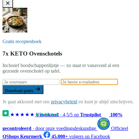
Gratis receptenboek
7x KETO Ovenschotels
Inclusief boodschappenlijstje — zo staat er vanavond al een
gezonde ovenschotel op tafel.
Download gratis
Je gaat akkoord met ons
privacybeleid
en kunt je altijd uitschrijven.
★★★★★
★★★★★
Uitstekend
·
4,5
/5 op
Trustpilot
100%
gecontroleerd
· door onze voedingsdeskundige
Officieel
QShops Keurmerk
45.000+
volgers op Facebook