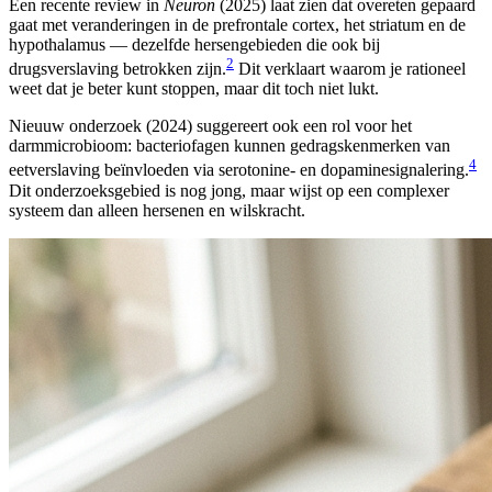
Een recente review in
Neuron
(2025) laat zien dat overeten gepaard
gaat met veranderingen in de prefrontale cortex, het striatum en de
hypothalamus — dezelfde hersengebieden die ook bij
2
drugsverslaving betrokken zijn.
Dit verklaart waarom je rationeel
weet dat je beter kunt stoppen, maar dit toch niet lukt.
Nieuuw onderzoek (2024) suggereert ook een rol voor het
darmmicrobioom: bacteriofagen kunnen gedragskenmerken van
4
eetverslaving beïnvloeden via serotonine- en dopaminesignalering.
Dit onderzoeksgebied is nog jong, maar wijst op een complexer
systeem dan alleen hersenen en wilskracht.