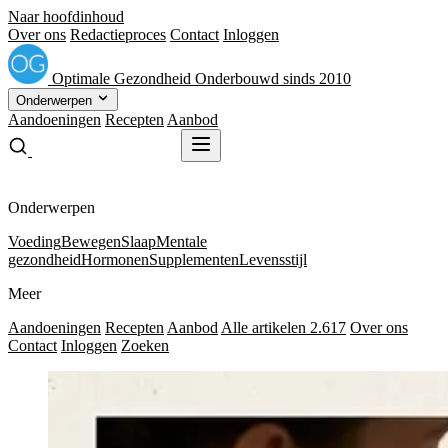
Naar hoofdinhoud
Over ons
Redactieproces
Contact
Inloggen
Optimale
Gezondheid
Onderbouwd sinds 2010
Onderwerpen
Aandoeningen
Recepten
Aanbod
Gratis receptenboek
Gratis receptenboek
Onderwerpen
Voeding
Bewegen
Slaap
Mentale
gezondheid
Hormonen
Supplementen
Levensstijl
Meer
Aandoeningen
Recepten
Aanbod
Alle artikelen
2.617
Over ons
Contact
Inloggen
Zoeken