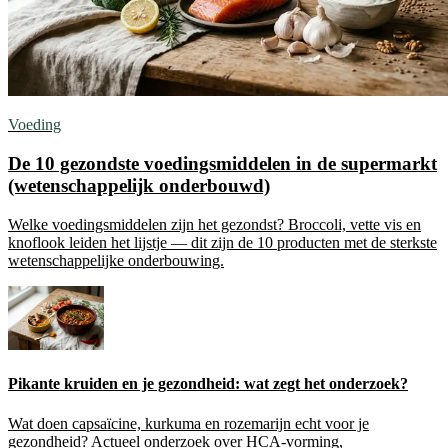
Voeding
De 10 gezondste voedingsmiddelen in de supermarkt
(wetenschappelijk onderbouwd)
Welke voedingsmiddelen zijn het gezondst? Broccoli, vette vis en
knoflook leiden het lijstje — dit zijn de 10 producten met de sterkste
wetenschappelijke onderbouwing.
Pikante kruiden en je gezondheid: wat zegt het onderzoek?
Wat doen capsaïcine, kurkuma en rozemarijn echt voor je
gezondheid? Actueel onderzoek over HCA-vorming,