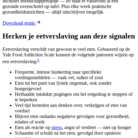
Inclusief boodschappenlijstje — zo staat er vanavond al een
gezonde ovenschotel op tafel. Plus elke week praktische
gezondheidsinzichten — altijd uitschrijven mogelijk.
Download gratis
Herken je eetverslaving aan deze signalen
Eetverslaving verschilt van gewoon te veel eten. Gebaseerd op de
Yale Food Addiction Scale kunnen de volgende patronen wijzen op
5
een eetverslaving:
Frequente, intense hunkering naar specifieke
voedingsmiddelen — vaak vet, suiker of zout
Eten tot het punt van fysiek ongemak, ook zonder
hongergevoel
Herhaalde mislukte pogingen om het eetgedrag te stoppen of
te beperken
Veel tijd besteden aan denken over, verkrijgen of eten van
voedsel
Blijven eten ondanks negatieve gevolgen voor gezondheid,
relaties of werk
Eten als reactie op
stress
, angst of verdriet — niet op honger
Schaamte of schuld ná het eten, gevolgd door opnieuw