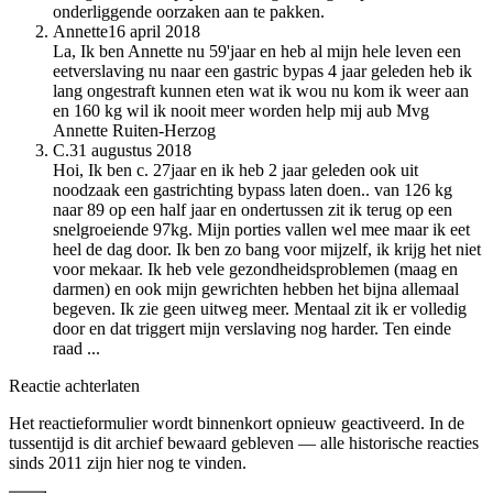
onderliggende oorzaken aan te pakken.
Annette
16 april 2018
La, Ik ben Annette nu 59'jaar en heb al mijn hele leven een
eetverslaving nu naar een gastric bypas 4 jaar geleden heb ik
lang ongestraft kunnen eten wat ik wou nu kom ik weer aan
en 160 kg wil ik nooit meer worden help mij aub Mvg
Annette Ruiten-Herzog
C.
31 augustus 2018
Hoi, Ik ben c. 27jaar en ik heb 2 jaar geleden ook uit
noodzaak een gastrichting bypass laten doen.. van 126 kg
naar 89 op een half jaar en ondertussen zit ik terug op een
snelgroeiende 97kg. Mijn porties vallen wel mee maar ik eet
heel de dag door. Ik ben zo bang voor mijzelf, ik krijg het niet
voor mekaar. Ik heb vele gezondheidsproblemen (maag en
darmen) en ook mijn gewrichten hebben het bijna allemaal
begeven. Ik zie geen uitweg meer. Mentaal zit ik er volledig
door en dat triggert mijn verslaving nog harder. Ten einde
raad ...
Reactie achterlaten
Het reactieformulier wordt binnenkort opnieuw geactiveerd. In de
tussentijd is dit archief bewaard gebleven — alle historische reacties
sinds 2011 zijn hier nog te vinden.