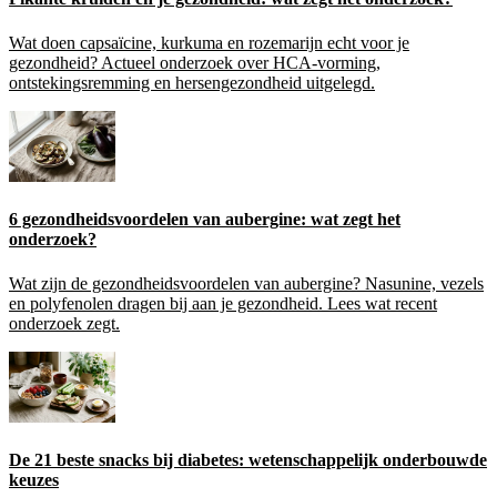
Wat doen capsaïcine, kurkuma en rozemarijn echt voor je
gezondheid? Actueel onderzoek over HCA-vorming,
ontstekingsremming en hersengezondheid uitgelegd.
6 gezondheidsvoordelen van aubergine: wat zegt het
onderzoek?
Wat zijn de gezondheidsvoordelen van aubergine? Nasunine, vezels
en polyfenolen dragen bij aan je gezondheid. Lees wat recent
onderzoek zegt.
De 21 beste snacks bij diabetes: wetenschappelijk onderbouwde
keuzes