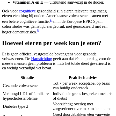
Vitaminen A en E
— uitsluitend aanwezig in de dooier.
Ook voor
cognitieve
gezondheid zijn eieren relevant: regelmatig
eieren eten hing bij oudere Amerikaanse volwassenen samen met
4
een betere cognitieve functie,
en in de Europese EPIC-Spain
cohortstudie was gematigd eiergebruik niet geassocieerd met een
5
hoger dementierisico.
Hoeveel eieren per week kun je eten?
Er is geen officieel vastgestelde bovengrens voor gezonde
volwassenen. De
Hartstichting
geeft aan dat één ei per dag voor de
meeste mensen geen probleem is, mits het totale dieet gevarieerd is
en weinig verzadigd vet bevat.
Situatie
Praktisch advies
Tot 7 per week acceptabel op basis
Gezonde volwassene
van huidig onderzoek
Verhoogd LDL of familiaire
Individuele grens bespreken met arts
hypercholesterolemie
of diëtist
Voorzichtig; overleg met
Diabetes type 2
zorgverlener over maximale inname
Goed doorgebakken eten vanwege