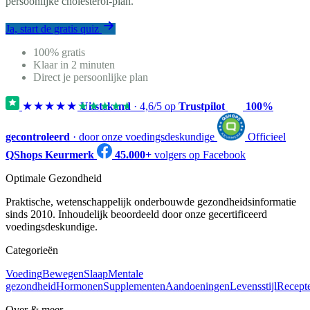
persoonlijke cholesterol-plan.
Ja, start de gratis quiz
100% gratis
Klaar in 2 minuten
Direct je persoonlijke plan
★★★★★
★★★★★
Uitstekend
·
4,6
/5 op
Trustpilot
100%
gecontroleerd
· door onze voedingsdeskundige
Officieel
QShops Keurmerk
45.000+
volgers op Facebook
Optimale Gezondheid
Praktische, wetenschappelijk onderbouwde gezondheidsinformatie
sinds 2010. Inhoudelijk beoordeeld door onze gecertificeerd
voedingsdeskundige.
Categorieën
Voeding
Bewegen
Slaap
Mentale
gezondheid
Hormonen
Supplementen
Aandoeningen
Levensstijl
Recept
Over & meer