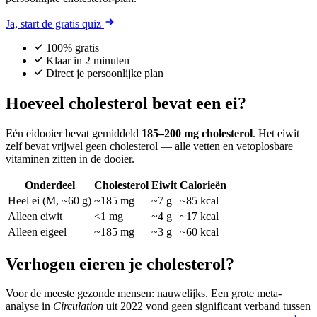
Ja, start de gratis quiz
100% gratis
Klaar in 2 minuten
Direct je persoonlijke plan
Hoeveel cholesterol bevat een ei?
Eén eidooier bevat gemiddeld
185–200 mg cholesterol
. Het eiwit
zelf bevat vrijwel geen cholesterol — alle vetten en vetoplosbare
vitaminen zitten in de dooier.
Onderdeel
Cholesterol
Eiwit
Calorieën
Heel ei (M, ~60 g)
~185 mg
~7 g
~85 kcal
Alleen eiwit
<1 mg
~4 g
~17 kcal
Alleen eigeel
~185 mg
~3 g
~60 kcal
Verhogen eieren je cholesterol?
Voor de meeste gezonde mensen: nauwelijks. Een grote meta-
analyse in
Circulation
uit 2022 vond geen significant verband tussen