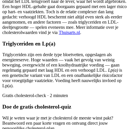
omdat het LDL terugvoert naar de lever, waar het wordt afgebroken.
Een hoger HDL-gehalte gaat doorgaans gepaard met een lager risico
op hart- en vaatziekten. Toch is de relatie complexer dan lang
gedacht: verhoogd HDL beschermt niet altijd even sterk als eerder
aangenomen, en andere factoren — zoals triglyceriden en LDL-
deeltjesgrootte — spelen eveneens mee. Meer informatie over je
cholesterolwaarden vind je via
Thuisarts.nl
.
Triglyceriden en Lp(a)
Triglyceriden zijn een derde type bloetvetten, opgeslagen als
energiereserve. Hoge waarden — vaak het gevolg van weinig
beweging, overgewicht of een koolhydraatrijke voeding — gaan
regelmatig gepaard met laag HDL en een verhoogd LDL.
Lp(a)
is
een genetische variant van LDL en een onafhankelijke risicofactor
voor vroegtijdige vaatziekte. Voeding heeft nauwelijks invloed op
Lp(a).
Gratis cholesterol-check · 2 minuten
Doe de gratis cholesterol-quiz
Wil je weten waar je met je cholesterol de meeste winst pakt?
Beantwoord een paar korte vragen en ontvang direct jouw
persoonlijke cholesterol-plan.