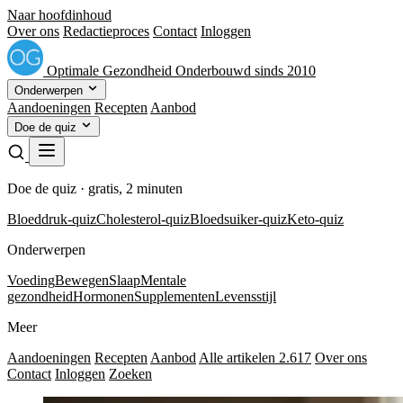
Naar hoofdinhoud
Over ons
Redactieproces
Contact
Inloggen
Optimale
Gezondheid
Onderbouwd sinds 2010
Onderwerpen
Aandoeningen
Recepten
Aanbod
Doe de quiz
Doe de quiz · gratis, 2 minuten
Bloeddruk-quiz
Cholesterol-quiz
Bloedsuiker-quiz
Keto-quiz
Onderwerpen
Voeding
Bewegen
Slaap
Mentale
gezondheid
Hormonen
Supplementen
Levensstijl
Meer
Aandoeningen
Recepten
Aanbod
Alle artikelen
2.617
Over ons
Contact
Inloggen
Zoeken