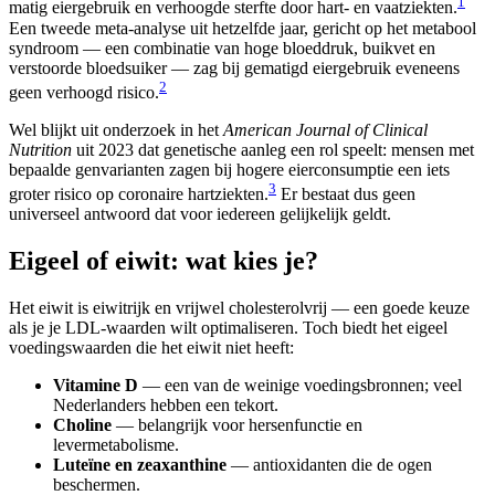
1
matig eiergebruik en verhoogde sterfte door hart- en vaatziekten.
Een tweede meta-analyse uit hetzelfde jaar, gericht op het metabool
syndroom — een combinatie van hoge bloeddruk, buikvet en
verstoorde bloedsuiker — zag bij gematigd eiergebruik eveneens
2
geen verhoogd risico.
Wel blijkt uit onderzoek in het
American Journal of Clinical
Nutrition
uit 2023 dat genetische aanleg een rol speelt: mensen met
bepaalde genvarianten zagen bij hogere eierconsumptie een iets
3
groter risico op coronaire hartziekten.
Er bestaat dus geen
universeel antwoord dat voor iedereen gelijkelijk geldt.
Eigeel of eiwit: wat kies je?
Het eiwit is eiwitrijk en vrijwel cholesterolvrij — een goede keuze
als je je LDL-waarden wilt optimaliseren. Toch biedt het eigeel
voedingswaarden die het eiwit niet heeft:
Vitamine D
— een van de weinige voedingsbronnen; veel
Nederlanders hebben een tekort.
Choline
— belangrijk voor hersenfunctie en
levermetabolisme.
Luteïne en zeaxanthine
— antioxidanten die de ogen
beschermen.