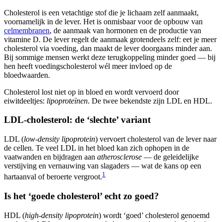
Cholesterol is een vetachtige stof die je lichaam zelf aanmaakt,
voornamelijk in de lever. Het is onmisbaar voor de opbouw van
celmembranen
, de aanmaak van hormonen en de productie van
vitamine D. De lever regelt de aanmaak grotendeels zelf: eet je meer
cholesterol via voeding, dan maakt de lever doorgaans minder aan.
Bij sommige mensen werkt deze terugkoppeling minder goed — bij
hen heeft voedingscholesterol wél meer invloed op de
bloedwaarden.
Cholesterol lost niet op in bloed en wordt vervoerd door
eiwitdeeltjes:
lipoproteïnen
. De twee bekendste zijn LDL en HDL.
LDL-cholesterol: de ‘slechte’ variant
LDL (
low-density lipoprotein
) vervoert cholesterol van de lever naar
de cellen. Te veel LDL in het bloed kan zich ophopen in de
vaatwanden en bijdragen aan
atherosclerose
— de geleidelijke
verstijving en vernauwing van slagaders — wat de kans op een
1
hartaanval of beroerte vergroot.
Is het ‘goede cholesterol’ echt zo goed?
HDL (
high-density lipoprotein
) wordt ‘goed’ cholesterol genoemd