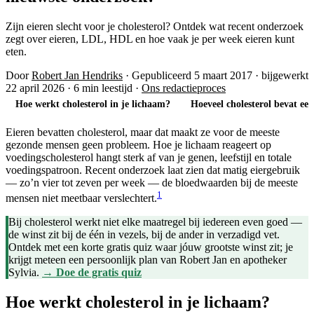
Zijn eieren slecht voor je cholesterol? Ontdek wat recent onderzoek
zegt over eieren, LDL, HDL en hoe vaak je per week eieren kunt
eten.
Door
Robert Jan Hendriks
·
Gepubliceerd 5 maart 2017
·
bijgewerkt
22 april 2026
·
6 min leestijd
·
Ons redactieproces
Hoe werkt cholesterol in je lichaam?
Hoeveel cholesterol bevat een
Eieren bevatten cholesterol, maar dat maakt ze voor de meeste
gezonde mensen geen probleem. Hoe je lichaam reageert op
voedingscholesterol hangt sterk af van je genen, leefstijl en totale
voedingspatroon. Recent onderzoek laat zien dat matig eiergebruik
— zo’n vier tot zeven per week — de bloedwaarden bij de meeste
1
mensen niet meetbaar verslechtert.
Bij cholesterol werkt niet elke maatregel bij iedereen even goed —
de winst zit bij de één in vezels, bij de ander in verzadigd vet.
Ontdek met een korte gratis quiz waar jóuw grootste winst zit; je
krijgt meteen een persoonlijk plan van Robert Jan en apotheker
Sylvia.
→ Doe de gratis quiz
Hoe werkt cholesterol in je lichaam?