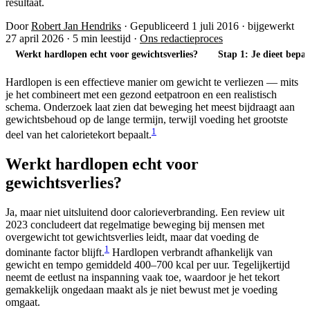
resultaat.
Door
Robert Jan Hendriks
·
Gepubliceerd 1 juli 2016
·
bijgewerkt
27 april 2026
·
5 min leestijd
·
Ons redactieproces
Werkt hardlopen echt voor gewichtsverlies?
Stap 1: Je dieet bepa
Hardlopen is een effectieve manier om gewicht te verliezen — mits
je het combineert met een gezond eetpatroon en een realistisch
schema. Onderzoek laat zien dat beweging het meest bijdraagt aan
gewichtsbehoud op de lange termijn, terwijl voeding het grootste
1
deel van het calorietekort bepaalt.
Werkt hardlopen echt voor
gewichtsverlies?
Ja, maar niet uitsluitend door calorieverbranding. Een review uit
2023 concludeert dat regelmatige beweging bij mensen met
overgewicht tot gewichtsverlies leidt, maar dat voeding de
1
dominante factor blijft.
Hardlopen verbrandt afhankelijk van
gewicht en tempo gemiddeld 400–700 kcal per uur. Tegelijkertijd
neemt de eetlust na inspanning vaak toe, waardoor je het tekort
gemakkelijk ongedaan maakt als je niet bewust met je voeding
omgaat.