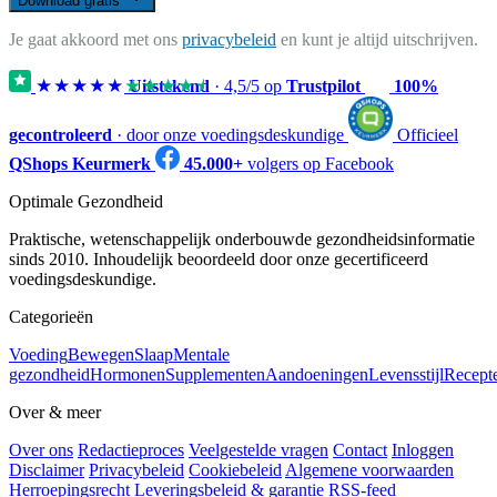
Download gratis
Je gaat akkoord met ons
privacybeleid
en kunt je altijd uitschrijven.
★★★★★
★★★★★
Uitstekend
·
4,5
/5 op
Trustpilot
100%
gecontroleerd
· door onze voedingsdeskundige
Officieel
QShops Keurmerk
45.000+
volgers op Facebook
Optimale Gezondheid
Praktische, wetenschappelijk onderbouwde gezondheidsinformatie
sinds 2010. Inhoudelijk beoordeeld door onze gecertificeerd
voedingsdeskundige.
Categorieën
Voeding
Bewegen
Slaap
Mentale
gezondheid
Hormonen
Supplementen
Aandoeningen
Levensstijl
Recept
Over & meer
Over ons
Redactieproces
Veelgestelde vragen
Contact
Inloggen
Disclaimer
Privacybeleid
Cookiebeleid
Algemene voorwaarden
Herroepingsrecht
Leveringsbeleid & garantie
RSS-feed