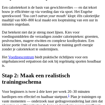
Een calorietekort is de basis van gewichtsverlies — en dat tekort
bouw je efficiënter op via voeding dan via sport. Het Engelse
spreekwoord
‘You can’t outrun your mouth’
klopt: één calorierijke
maaltijd van 600–800 kcal maakt een looptraining van een uur in
minuten ongedaan.
Dat betekent niet dat je streng moet lijnen. Kies voor
voedingsmiddelen die verzadigen zonder caloriepieken: groenten,
peulvruchten, magere eiwitten en complexe koolhydraten. Een
kleine portie fruit of een banaan voor de training geeft energie
zonder je calorietekort te ondermijnen.
Het
Voedingscentrum
biedt praktische richtlijnen voor een
uitgebalanceerd eetpatroon dat ook bij regelmatig sporten houdbaar
is.
Stap 2: Maak een realistisch
trainingsschema
Voor beginners is twee à drie keer per week 20–30 minuten
1
hardlopen een effectief en haalbaar startpunt.
Plan je trainingen op
vaste momenten — onderzoek naar gedragsverandering laat zien dat