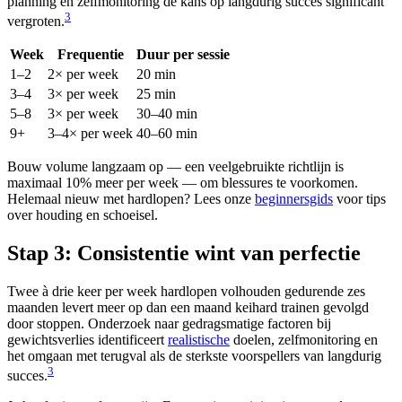
planning en zelfmonitoring de kans op langdurig succes significant
3
vergroten.
Week
Frequentie
Duur per sessie
1–2
2× per week
20 min
3–4
3× per week
25 min
5–8
3× per week
30–40 min
9+
3–4× per week
40–60 min
Bouw volume langzaam op — een veelgebruikte richtlijn is
maximaal 10% meer per week — om blessures te voorkomen.
Helemaal nieuw met hardlopen? Lees onze
beginnersgids
voor tips
over houding en schoeisel.
Stap 3: Consistentie wint van perfectie
Twee à drie keer per week hardlopen volhouden gedurende zes
maanden levert meer op dan een maand keihard trainen gevolgd
door stoppen. Onderzoek naar gedragsmatige factoren bij
gewichtsverlies identificeert
realistische
doelen, zelfmonitoring en
het omgaan met terugval als de sterkste voorspellers van langdurig
3
succes.