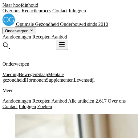
Naar hoofdinhoud
Over ons
Redactieproces
Contact
Inloggen
Optimale
Gezondheid
Onderbouwd sinds 2010
Onderwerpen
Aandoeningen
Recepten
Aanbod
Gratis receptenboek
Gratis receptenboek
Onderwerpen
Voeding
Bewegen
Slaap
Mentale
gezondheid
Hormonen
Supplementen
Levensstijl
Meer
Aandoeningen
Recepten
Aanbod
Alle artikelen
2.617
Over ons
Contact
Inloggen
Zoeken