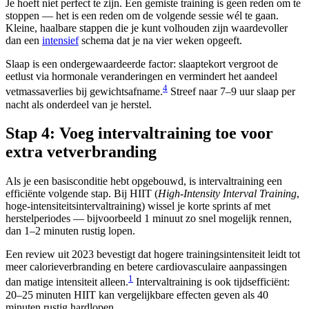
Je hoeft niet perfect te zijn. Een gemiste training is geen reden om te
stoppen — het is een reden om de volgende sessie wél te gaan.
Kleine, haalbare stappen die je kunt volhouden zijn waardevoller
dan een
intensief
schema dat je na vier weken opgeeft.
Slaap is een ondergewaardeerde factor: slaaptekort vergroot de
eetlust via hormonale veranderingen en vermindert het aandeel
4
vetmassaverlies bij gewichtsafname.
Streef naar 7–9 uur slaap per
nacht als onderdeel van je herstel.
Stap 4: Voeg intervaltraining toe voor
extra vetverbranding
Als je een basisconditie hebt opgebouwd, is intervaltraining een
efficiënte volgende stap. Bij HIIT (
High-Intensity Interval Training
,
hoge-intensiteitsintervaltraining) wissel je korte sprints af met
herstelperiodes — bijvoorbeeld 1 minuut zo snel mogelijk rennen,
dan 1–2 minuten rustig lopen.
Een review uit 2023 bevestigt dat hogere trainingsintensiteit leidt tot
meer calorieverbranding en betere cardiovasculaire aanpassingen
1
dan matige intensiteit alleen.
Intervaltraining is ook tijdsefficiënt:
20–25 minuten HIIT kan vergelijkbare effecten geven als 40
minuten rustig hardlopen.