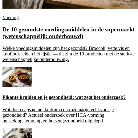
Voeding
De 10 gezondste voedingsmiddelen in de supermarkt
(wetenschappelijk onderbouwd)
Welke voedingsmiddelen zijn het gezondst? Broccoli, vette vis en
knoflook leiden het lijstje — dit zijn de 10 producten met de sterkste
wetenschappelijke onderbouwing.
Pikante kruiden en je gezondheid: wat zegt het onderzoek?
Wat doen capsaïcine, kurkuma en rozemarijn echt voor je
gezondheid? Actueel onderzoek over HCA-vorming,
ontstekingsremming en hersengezondheid uitgelegd.