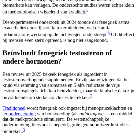
biomarkers kan verlagen. De onderzochte studies waren echter klein
5
en methodologisch wisselend van kwaliteit.
Dierexperimenteel onderzoek uit 2024 toonde dat fenegriek astma-
exacerbaties door fijnstof kan verminderen, wat de anti-
6
inflammatoire werking op de luchtwegen onderstreept.
Of dit effect
bij mensen even sterk optreedt, is nog niet aangetoond.
Beïnvloedt fenegriek testosteron of
andere hormonen?
Een review uit 2025 bekeek fenegriek als ingredient in
testosteronverhogende supplementen. Er zijn aanwijzingen dat het
kruid via remming van aromatase en 5-alfa-reductase de vrije
testosteronspiegels licht kan beïnvloeden, maar de klinische data zijn
7
onvoldoende om sterke conclusies te trekken.
Traditioneel
wordt fenegriek ook ingezet bij menopauzeklachten en
ter
ondersteuning
van borstvoeding (als
galactagoog
— een middel
dat de melkproductie stimuleert). De wetenschappelijke
onderbouwing hiervoor is beperkt; grote gerandomiseerde studies
3
ontbreken.