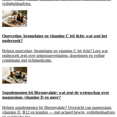
veiligheidsadvies.
Quercetine, bromelaine en vitamine C bij jicht: wat zegt het
onderzoek?
Helpen quercetine, bromelaine en vitamine C bij jicht? Lees wat
onderzoek zegt over urinezuurverlaging, doseringen en veilige
combinatie met jichtmedicatie.
Supplementen bij fibromyalgie: wat zegt de wetenschap over
magnesium, vitamine D en meer?
Helpen supplementen bij fibromyalgie? Overzicht van magnesium,
vitamine D, B12 en kruiden — met actueel bewijs, veiligheidsadvies
en praktische tips.