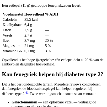
Eén eetlepel (11 g) gedroogde fenegriekzaden levert:
Voedingsstof
Hoeveelheid
% ADH
Calorieën
35,5 kcal
—
Koolhydraten
6,4 g
—
Eiwit
2,5 g
—
Vezels
2,7 g
—
IJzer
3,7 mg
20 %
Magnesium
21 mg
5 %
Vitamine B6
0,1 mg
3 %
Opvallend is het hoge ijzergehalte: één eetlepel dekt al 20 % van de
aanbevolen dagelijkse hoeveelheid.
Kan fenegriek helpen bij diabetes type 2?
Dit is het best onderzochte terrein. Meerdere reviews concluderen
dat fenegriek de bloedsuikerspiegel kan helpen reguleren bij
4
1
diabetes type 2.
Twee werkingsmechanismen staan centraal:
Galactomannan
— een oplosbare vezel — vertraagt de
opname van glucose in de darm.