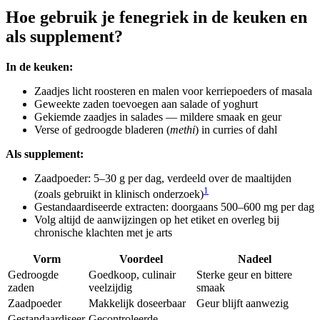
Hoe gebruik je fenegriek in de keuken en
als supplement?
In de keuken:
Zaadjes licht roosteren en malen voor kerriepoeders of masala
Geweekte zaden toevoegen aan salade of yoghurt
Gekiemde zaadjes in salades — mildere smaak en geur
Verse of gedroogde bladeren (
methi
) in curries of dahl
Als supplement:
Zaadpoeder: 5–30 g per dag, verdeeld over de maaltijden
1
(zoals gebruikt in klinisch onderzoek)
Gestandaardiseerde extracten: doorgaans 500–600 mg per dag
Volg altijd de aanwijzingen op het etiket en overleg bij
chronische klachten met je arts
Vorm
Voordeel
Nadeel
Gedroogde
Goedkoop, culinair
Sterke geur en bittere
zaden
veelzijdig
smaak
Zaadpoeder
Makkelijk doseerbaar
Geur blijft aanwezig
Gestandaardiseer
Gecontroleerde