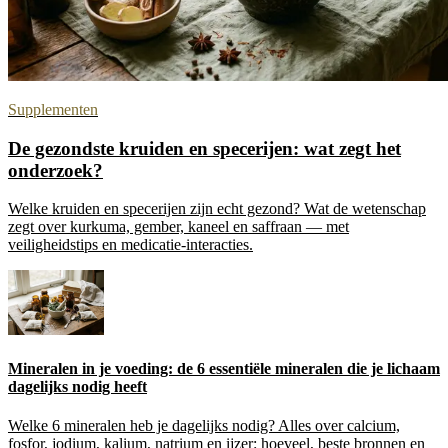
Supplementen
De gezondste kruiden en specerijen: wat zegt het
onderzoek?
Welke kruiden en specerijen zijn echt gezond? Wat de wetenschap
zegt over kurkuma, gember, kaneel en saffraan — met
veiligheidstips en medicatie-interacties.
Mineralen in je voeding: de 6 essentiële mineralen die je lichaam
dagelijks nodig heeft
Welke 6 mineralen heb je dagelijks nodig? Alles over calcium,
fosfor, jodium, kalium, natrium en ijzer: hoeveel, beste bronnen en