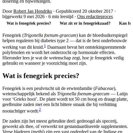
dosering en bijwerkingen.
Door
Robert Jan Hendriks
·
Gepubliceerd 20 oktober 2017
·
bijgewerkt 9 mei 2026
·
6 min leestijd
·
Ons redactieproces
Wat is fenegriek precies?
Wat zit er in fenegriekzaad?
Kan fen
Fenegriek (
Trigonella foenum-graecum
) kan de bloedsuikerspiegel
helpen reguleren bij diabetes type 2 — dat is de best onderbouwde
1
werking van dit kruid.
Daarnaast bevat het ontstekingsremmende
polyfenolen en wordt het onderzocht op hormonale effecten.
Hieronder lees je wat de wetenschap zegt, hoe je fenegriek veilig
gebruikt en wanneer je voorzichtig moet zijn.
Wat is fenegriek precies?
Fenegriek is een peulvrucht uit de erwtenfamilie (
Fabaceae
),
wetenschappelijk bekend als
Trigonella foenum-graecum
— Latijn
voor ‘Grieks hooi’. De plant wordt tot 50 cm hoog en draagt platte,
geelbruine zaden met een licht bittere smaak die bij verhitting
2
nootachtiger wordt.
De zaden zijn het meest gebruikte deel: gedroogd als specerij,
geweekt als thee, of verwerkt tot gestandaardiseerde supplementen.
Verse bladeren (
methi
) zijn een vast onderdeel van de Indiase en