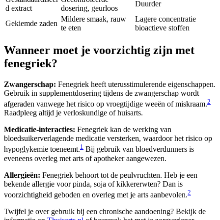
Duurder
d extract
dosering, geurloos
Mildere smaak, rauw
Lagere concentratie
Gekiemde zaden
te eten
bioactieve stoffen
Wanneer moet je voorzichtig zijn met
fenegriek?
Zwangerschap:
Fenegriek heeft uterusstimulerende eigenschappen.
Gebruik in supplementdosering tijdens de zwangerschap wordt
2
afgeraden vanwege het risico op vroegtijdige weeën of miskraam.
Raadpleeg altijd je verloskundige of huisarts.
Medicatie-interacties:
Fenegriek kan de werking van
bloedsuikerverlagende medicatie versterken, waardoor het risico op
1
hypoglykemie toeneemt.
Bij gebruik van bloedverdunners is
eveneens overleg met arts of apotheker aangewezen.
Allergieën:
Fenegriek behoort tot de peulvruchten. Heb je een
bekende allergie voor pinda, soja of kikkererwten? Dan is
2
voorzichtigheid geboden en overleg met je arts aanbevolen.
Twijfel je over gebruik bij een chronische aandoening? Bekijk de