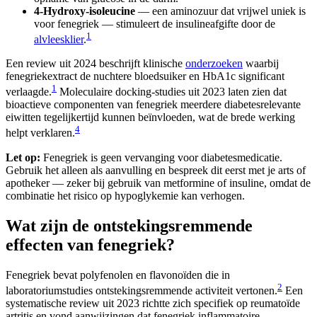
4-Hydroxy-isoleucine
— een aminozuur dat vrijwel uniek is
voor fenegriek — stimuleert de insulineafgifte door de
1
alvleesklier
.
Een review uit 2024 beschrijft klinische
onderzoeken
waarbij
fenegriekextract de nuchtere bloedsuiker en HbA1c significant
1
verlaagde.
Moleculaire docking-studies uit 2023 laten zien dat
bioactieve componenten van fenegriek meerdere diabetesrelevante
eiwitten tegelijkertijd kunnen beïnvloeden, wat de brede werking
4
helpt verklaren.
Let op:
Fenegriek is geen vervanging voor diabetesmedicatie.
Gebruik het alleen als aanvulling en bespreek dit eerst met je arts of
apotheker — zeker bij gebruik van metformine of insuline, omdat de
combinatie het risico op hypoglykemie kan verhogen.
Wat zijn de ontstekingsremmende
effecten van fenegriek?
Fenegriek bevat polyfenolen en flavonoïden die in
2
laboratoriumstudies ontstekingsremmende activiteit vertonen.
Een
systematische review uit 2023 richtte zich specifiek op reumatoïde
artritis en vond aanwijzingen dat fenegriek inflammatoire