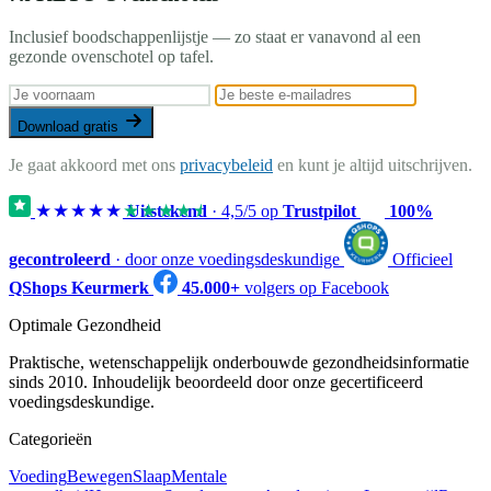
Inclusief boodschappenlijstje — zo staat er vanavond al een
gezonde ovenschotel op tafel.
Download gratis
Je gaat akkoord met ons
privacybeleid
en kunt je altijd uitschrijven.
★★★★★
★★★★★
Uitstekend
·
4,5
/5 op
Trustpilot
100%
gecontroleerd
· door onze voedingsdeskundige
Officieel
QShops Keurmerk
45.000+
volgers op Facebook
Optimale Gezondheid
Praktische, wetenschappelijk onderbouwde gezondheidsinformatie
sinds 2010. Inhoudelijk beoordeeld door onze gecertificeerd
voedingsdeskundige.
Categorieën
Voeding
Bewegen
Slaap
Mentale