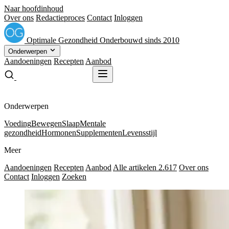
Naar hoofdinhoud
Over ons
Redactieproces
Contact
Inloggen
Optimale
Gezondheid
Onderbouwd sinds 2010
Onderwerpen
Aandoeningen
Recepten
Aanbod
Gratis receptenboek
Gratis receptenboek
Onderwerpen
Voeding
Bewegen
Slaap
Mentale
gezondheid
Hormonen
Supplementen
Levensstijl
Meer
Aandoeningen
Recepten
Aanbod
Alle artikelen
2.617
Over ons
Contact
Inloggen
Zoeken