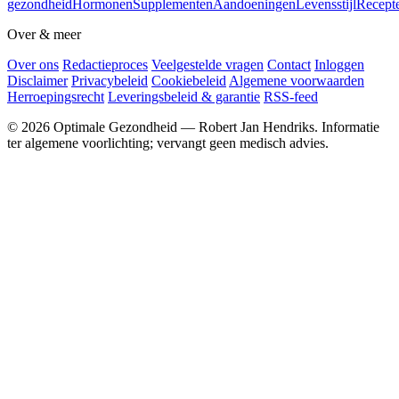
gezondheid
Hormonen
Supplementen
Aandoeningen
Levensstijl
Recept
Over & meer
Over ons
Redactieproces
Veelgestelde vragen
Contact
Inloggen
Disclaimer
Privacybeleid
Cookiebeleid
Algemene voorwaarden
Herroepingsrecht
Leveringsbeleid & garantie
RSS-feed
© 2026 Optimale Gezondheid — Robert Jan Hendriks. Informatie
ter algemene voorlichting; vervangt geen medisch advies.