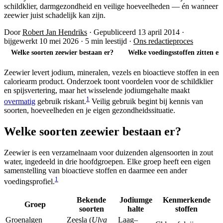
schildklier, darmgezondheid en veilige hoeveelheden — én wanneer
zeewier juist schadelijk kan zijn.
Door
Robert Jan Hendriks
·
Gepubliceerd 13 april 2014
·
bijgewerkt 10 mei 2026
·
5 min leestijd
·
Ons redactieproces
Welke soorten zeewier bestaan er?
Welke voedingsstoffen zitten er
Zeewier levert jodium, mineralen, vezels en bioactieve stoffen in een
caloriearm product. Onderzoek toont voordelen voor de schildklier
en spijsvertering, maar het wisselende jodiumgehalte maakt
1
overmatig
gebruik riskant.
Veilig gebruik begint bij kennis van
soorten, hoeveelheden en je eigen gezondheidssituatie.
Welke soorten zeewier bestaan er?
Zeewier is een verzamelnaam voor duizenden algensoorten in zout
water, ingedeeld in drie hoofdgroepen. Elke groep heeft een eigen
samenstelling van bioactieve stoffen en daarmee een ander
1
voedingsprofiel.
Bekende
Jodiumge
Kenmerkende
Groep
soorten
halte
stoffen
Groenalgen
Zeesla (
Ulva
Laag–