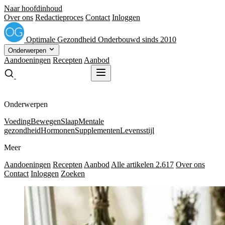
Naar hoofdinhoud
Over ons
Redactieproces
Contact
Inloggen
Optimale
Gezondheid
Onderbouwd sinds 2010
Onderwerpen
Aandoeningen
Recepten
Aanbod
Gratis receptenboek
Gratis receptenboek
Onderwerpen
Voeding
Bewegen
Slaap
Mentale
gezondheid
Hormonen
Supplementen
Levensstijl
Meer
Aandoeningen
Recepten
Aanbod
Alle artikelen
2.617
Over ons
Contact
Inloggen
Zoeken