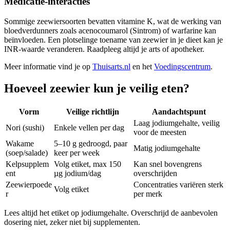
Medicatie-interacties
Sommige zeewiersoorten bevatten vitamine K, wat de werking van
bloedverdunners zoals acenocoumarol (Sintrom) of warfarine kan
beïnvloeden. Een plotselinge toename van zeewier in je dieet kan je
INR-waarde veranderen. Raadpleeg altijd je arts of apotheker.
Meer informatie vind je op
Thuisarts.nl
en het
Voedingscentrum
.
Hoeveel zeewier kun je veilig eten?
Vorm
Veilige richtlijn
Aandachtspunt
Laag jodiumgehalte, veilig
Nori (sushi)
Enkele vellen per dag
voor de meesten
Wakame
5–10 g gedroogd, paar
Matig jodiumgehalte
(soep/salade)
keer per week
Kelpsupplem
Volg etiket, max 150
Kan snel bovengrens
ent
µg jodium/dag
overschrijden
Zeewierpoede
Concentraties variëren sterk
Volg etiket
r
per merk
Lees altijd het etiket op jodiumgehalte. Overschrijd de aanbevolen
dosering niet, zeker niet bij supplementen.