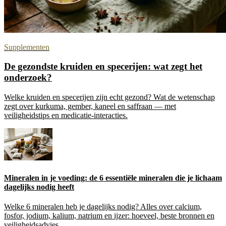
Supplementen
De gezondste kruiden en specerijen: wat zegt het
onderzoek?
Welke kruiden en specerijen zijn echt gezond? Wat de wetenschap
zegt over kurkuma, gember, kaneel en saffraan — met
veiligheidstips en medicatie-interacties.
Mineralen in je voeding: de 6 essentiële mineralen die je lichaam
dagelijks nodig heeft
Welke 6 mineralen heb je dagelijks nodig? Alles over calcium,
fosfor, jodium, kalium, natrium en ijzer: hoeveel, beste bronnen en
veiligheidsadvies.