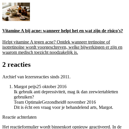
Vitamine A bij acne: wanneer helpt het en wat zijn de risico's?
Helpt vitamine A tegen acne? Ontdek wanneer tretinoine of
isotretinoïne wordt voorgeschreven, welke bijwerkingen er zijn en
waarom medisch toezicht noodzakelijk is.
2 reacties
Archief van lezersreacties sinds 2011.
Margot peijs
25 oktober 2016
Ik gebruik anti depressiviteit, mag ik dan zeewiertabletten
gebruiken?
Team OptimaleGezondheid
8 november 2016
Dit is écht een vraag voor je behandelend arts, Margot.
Reactie achterlaten
Het reactieformulier wordt binnenkort opnieuw geactiveerd. In de