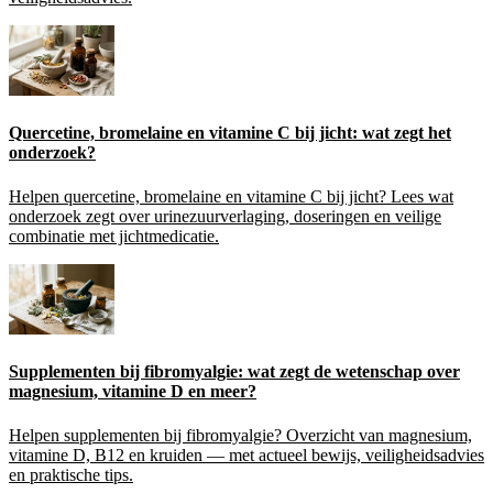
Quercetine, bromelaine en vitamine C bij jicht: wat zegt het
onderzoek?
Helpen quercetine, bromelaine en vitamine C bij jicht? Lees wat
onderzoek zegt over urinezuurverlaging, doseringen en veilige
combinatie met jichtmedicatie.
Supplementen bij fibromyalgie: wat zegt de wetenschap over
magnesium, vitamine D en meer?
Helpen supplementen bij fibromyalgie? Overzicht van magnesium,
vitamine D, B12 en kruiden — met actueel bewijs, veiligheidsadvies
en praktische tips.