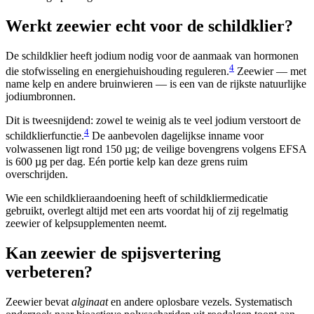
Werkt zeewier echt voor de schildklier?
De schildklier heeft jodium nodig voor de aanmaak van hormonen
4
die stofwisseling en energiehuishouding reguleren.
Zeewier — met
name kelp en andere bruinwieren — is een van de rijkste natuurlijke
jodiumbronnen.
Dit is tweesnijdend: zowel te weinig als te veel jodium verstoort de
4
schildklierfunctie.
De aanbevolen dagelijkse inname voor
volwassenen ligt rond 150 µg; de veilige bovengrens volgens EFSA
is 600 µg per dag. Eén portie kelp kan deze grens ruim
overschrijden.
Wie een schildklieraandoening heeft of schildkliermedicatie
gebruikt, overlegt altijd met een arts voordat hij of zij regelmatig
zeewier of kelpsupplementen neemt.
Kan zeewier de spijsvertering
verbeteren?
Zeewier bevat
alginaat
en andere oplosbare vezels. Systematisch