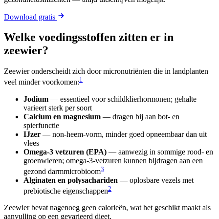
Download gratis
Welke voedingsstoffen zitten er in
zeewier?
Zeewier onderscheidt zich door micronutriënten die in landplanten
1
veel minder voorkomen:
Jodium
— essentieel voor schildklierhormonen; gehalte
varieert sterk per soort
Calcium en magnesium
— dragen bij aan bot- en
spierfunctie
IJzer
— non-heem-vorm, minder goed opneembaar dan uit
vlees
Omega-3 vetzuren (EPA)
— aanwezig in sommige rood- en
groenwieren; omega-3-vetzuren kunnen bijdragen aan een
3
gezond darmmicrobioom
Alginaten en polysachariden
— oplosbare vezels met
2
prebiotische eigenschappen
Zeewier bevat nagenoeg geen calorieën, wat het geschikt maakt als
aanvulling op een gevarieerd dieet.