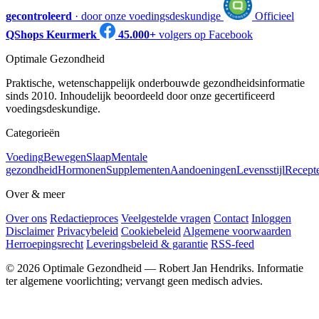
gecontroleerd
· door onze voedingsdeskundige
Officieel
QShops Keurmerk
45.000+
volgers op Facebook
Optimale Gezondheid
Praktische, wetenschappelijk onderbouwde gezondheidsinformatie
sinds 2010. Inhoudelijk beoordeeld door onze gecertificeerd
voedingsdeskundige.
Categorieën
Voeding
Bewegen
Slaap
Mentale
gezondheid
Hormonen
Supplementen
Aandoeningen
Levensstijl
Recept
Over & meer
Over ons
Redactieproces
Veelgestelde vragen
Contact
Inloggen
Disclaimer
Privacybeleid
Cookiebeleid
Algemene voorwaarden
Herroepingsrecht
Leveringsbeleid & garantie
RSS-feed
© 2026 Optimale Gezondheid — Robert Jan Hendriks. Informatie
ter algemene voorlichting; vervangt geen medisch advies.