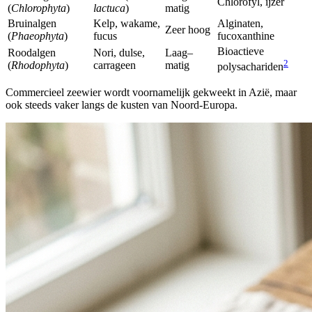
Chlorofyl, ijzer
(
Chlorophyta
)
lactuca
)
matig
Bruinalgen
Kelp, wakame,
Alginaten,
Zeer hoog
(
Phaeophyta
)
fucus
fucoxanthine
Bioactieve
Roodalgen
Nori, dulse,
Laag–
2
(
Rhodophyta
)
carrageen
matig
polysachariden
Commercieel zeewier wordt voornamelijk gekweekt in Azië, maar
ook steeds vaker langs de kusten van Noord-Europa.