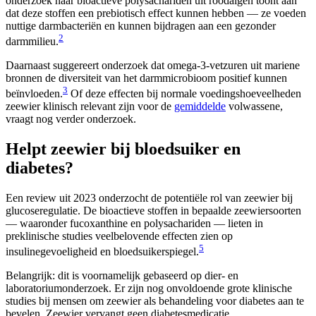
onderzoek naar bioactieve polysachariden uit roodalgen toont aan
dat deze stoffen een prebiotisch effect kunnen hebben — ze voeden
nuttige darmbacteriën en kunnen bijdragen aan een gezonder
2
darmmilieu.
Daarnaast suggereert onderzoek dat omega-3-vetzuren uit mariene
bronnen de diversiteit van het darmmicrobioom positief kunnen
3
beïnvloeden.
Of deze effecten bij normale voedingshoeveelheden
zeewier klinisch relevant zijn voor de
gemiddelde
volwassene,
vraagt nog verder onderzoek.
Helpt zeewier bij bloedsuiker en
diabetes?
Een review uit 2023 onderzocht de potentiële rol van zeewier bij
glucoseregulatie. De bioactieve stoffen in bepaalde zeewiersoorten
— waaronder fucoxanthine en polysachariden — lieten in
preklinische studies veelbelovende effecten zien op
5
insulinegevoeligheid en bloedsuikerspiegel.
Belangrijk: dit is voornamelijk gebaseerd op dier- en
laboratoriumonderzoek. Er zijn nog onvoldoende grote klinische
studies bij mensen om zeewier als behandeling voor diabetes aan te
bevelen. Zeewier vervangt geen diabetesmedicatie.