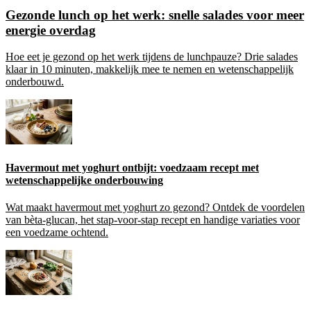
Gezonde lunch op het werk: snelle salades voor meer
energie overdag
Hoe eet je gezond op het werk tijdens de lunchpauze? Drie salades
klaar in 10 minuten, makkelijk mee te nemen en wetenschappelijk
onderbouwd.
Havermout met yoghurt ontbijt: voedzaam recept met
wetenschappelijke onderbouwing
Wat maakt havermout met yoghurt zo gezond? Ontdek de voordelen
van bèta-glucan, het stap-voor-stap recept en handige variaties voor
een voedzame ochtend.