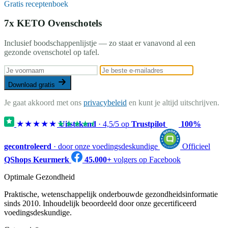
Gratis receptenboek
7x KETO Ovenschotels
Inclusief boodschappenlijstje — zo staat er vanavond al een
gezonde ovenschotel op tafel.
Download gratis
Je gaat akkoord met ons
privacybeleid
en kunt je altijd uitschrijven.
★★★★★
★★★★★
Uitstekend
·
4,5
/5 op
Trustpilot
100%
gecontroleerd
· door onze voedingsdeskundige
Officieel
QShops Keurmerk
45.000+
volgers op Facebook
Optimale Gezondheid
Praktische, wetenschappelijk onderbouwde gezondheidsinformatie
sinds 2010. Inhoudelijk beoordeeld door onze gecertificeerd
voedingsdeskundige.