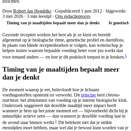
inzichten.
Door
Robert Jan Hendriks
·
Gepubliceerd 1 juni 2012
·
bijgewerkt
3 mei 2026
·
3 min leestijd
·
Ons redactieproces
Timing van je maaltijden bepaalt meer dan je denkt
Je genetisch
Gezonde recepten werken het best als je ze kiest en bereidt
afgestemd op je biologische ritme, genetische profiel en darmflora.
In plaats van blinde receptenboeken te volgen, kan wetenschap je
helpen inzien waarom bepaalde voeding beter voor jou werkt dan
1
voor iemand anders — en hoe je dit praktisch toepast in je keuken.
Timing van je maaltijden bepaalt meer
dan je denkt
De moment waarop je eet, beïnvloedt hoe je lichaam
voedingsstoffen opneemt en verwerkt. Dit
principe
heet
chrono-
nutrition
: het afstemmen van voeding op je interne biologische klok.
Onderzoek suggereert dat dezelfde maaltijd meer impact heeft
wanneer je hem op het juiste moment eet — bijvoorbeeld dicht bij je
natuurlijke actieve uren — dan wanneer je dezelfde voeding laat in
1
de avond naar binnen werkt.
Dit betekent niet dat je strikte
etenstijden moet hebben, maar wel dat je bewust kunt worden van je