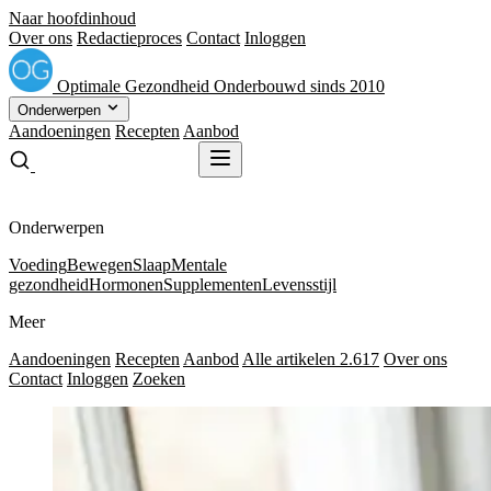
Naar hoofdinhoud
Over ons
Redactieproces
Contact
Inloggen
Optimale
Gezondheid
Onderbouwd sinds 2010
Onderwerpen
Aandoeningen
Recepten
Aanbod
Gratis receptenboek
Gratis receptenboek
Onderwerpen
Voeding
Bewegen
Slaap
Mentale
gezondheid
Hormonen
Supplementen
Levensstijl
Meer
Aandoeningen
Recepten
Aanbod
Alle artikelen
2.617
Over ons
Contact
Inloggen
Zoeken