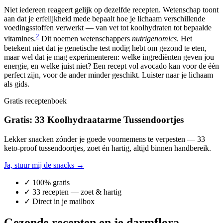
Niet iedereen reageert gelijk op dezelfde recepten. Wetenschap toont
aan dat je erfelijkheid mede bepaalt hoe je lichaam verschillende
voedingsstoffen verwerkt — van vet tot koolhydraten tot bepaalde
2
vitamines.
Dit noemen wetenschappers
nutrigenomics
. Het
betekent niet dat je genetische test nodig hebt om gezond te eten,
maar wel dat je mag experimenteren: welke ingrediënten geven jou
energie, en welke juist niet? Een recept vol avocado kan voor de één
perfect zijn, voor de ander minder geschikt. Luister naar je lichaam
als gids.
Gratis receptenboek
Gratis: 33 Koolhydraatarme Tussendoortjes
Lekker snacken zónder je goede voornemens te verpesten — 33
keto-proof tussendoortjes, zoet én hartig, altijd binnen handbereik.
Ja, stuur mij de snacks →
✓ 100% gratis
✓ 33 recepten — zoet & hartig
✓ Direct in je mailbox
Gezonde recepten en je darmflora