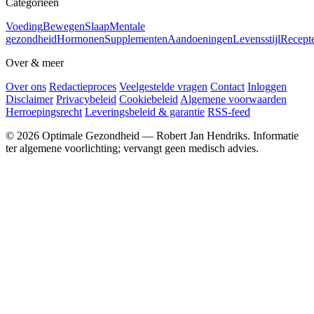
Categorieën
Voeding
Bewegen
Slaap
Mentale
gezondheid
Hormonen
Supplementen
Aandoeningen
Levensstijl
Recept
Over & meer
Over ons
Redactieproces
Veelgestelde vragen
Contact
Inloggen
Disclaimer
Privacybeleid
Cookiebeleid
Algemene voorwaarden
Herroepingsrecht
Leveringsbeleid & garantie
RSS-feed
© 2026 Optimale Gezondheid — Robert Jan Hendriks. Informatie
ter algemene voorlichting; vervangt geen medisch advies.