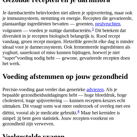
Je darmbacteriën beïnvloeden niet alleen je spijsvertering, maar ook
je immuunsysteem, stemming en energie. Recepten die gevarieerde,
plantaardige ingrediënten bevatten — groenten,
peulvruchten
,
3
volgranen — voeden je nuttige darmbacteriën.
Dit betekent dat
diversiteit in je recepten biologisch belangrijk is. Rood recept
vandaag, groen recept morgen. Hetzelfde gerecht elke dag is minder
ideaal voor je darmecosysteem. Ook fermenteerde ingrediënten als
yoghurt, sauerkraut of miso kunnen bijdragen, hoewel je niet
“super”voeding nodig hebt — gewone, gevarieerde recepten doen
het werk.
Voeding afstemmen op jouw gezondheid
Precisie-voeding gaat verder dan generieke
adviezen
. Als je
bepaalde gezondheidsuitdagingen hebt — hoge bloeddruk, hoge
cholesterol, trage spijsvertering — kunnen recepten-keuzes echt
uitmaken. Dit vraagt soms wat meer onderzoek of overleg met een
4
diëtist, vooral als je medicatie gebruikt.
Maar het kernidee is
simpel: jij bent geen statistiek. Jouw recepten-voorkeur en
gezondheid zijn verweven.
Veelgestelde vragen