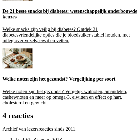
De 21 beste snacks bij diabetes: wetenschappelijk onderbouwde
keuzes
Welke snacks zijn veilig bij diabetes? Ontdek 21
diabetesvriendelijke opties die je bloedsuiker stabiel houden, met
uitleg over vezels, eiwit en vetten.
Welke noten zijn het gezondst? Vergelijking per soort
Welke noten zijn het gezondst? Vergelijk walnoten, amandelen,
cashewnoten en meer op omega-3, eiwitten en effect op hart,
cholesterol en gewicht.
4 reacties
Archief van lezersreacties sinds 2011.
J.v.d.Vlis
8 januari 2018