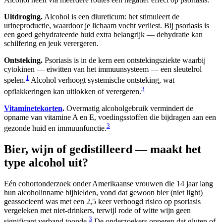
Uitdroging.
Alcohol is een diureticum: het stimuleert de
urineproductie, waardoor je lichaam vocht verliest. Bij psoriasis is
een goed gehydrateerde huid extra belangrijk — dehydratie kan
schilfering en jeuk verergeren.
Ontsteking.
Psoriasis is in de kern een ontstekingsziekte waarbij
cytokinen — eiwitten van het immuunsysteem — een sleutelrol
1
spelen.
Alcohol verhoogt systemische ontsteking, wat
3
opflakkeringen kan uitlokken of verergeren.
Vitaminetekorten
.
Overmatig alcoholgebruik vermindert de
opname van vitamine A en E, voedingsstoffen die bijdragen aan een
3
gezonde huid en immuunfunctie.
Bier, wijn of gedistilleerd — maakt het
type alcohol uit?
Eén cohortonderzoek onder Amerikaanse vrouwen die 14 jaar lang
hun alcoholinname bijhielden, vond dat gewoon bier (niet light)
geassocieerd was met een 2,5 keer verhoogd risico op psoriasis
vergeleken met niet-drinkers, terwijl rode of witte wijn geen
3
significant verband toonde.
De onderzoekers opperen dat gluten of