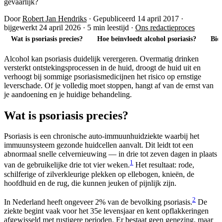
gevaarlijk?
Door
Robert Jan Hendriks
·
Gepubliceerd 14 april 2017
·
bijgewerkt 24 april 2026
·
5 min leestijd
·
Ons redactieproces
Wat is psoriasis precies?
Hoe beïnvloedt alcohol psoriasis?
Bie
Alcohol kan psoriasis duidelijk verergeren. Overmatig drinken
versterkt ontstekingsprocessen in de huid, droogt de huid uit en
verhoogt bij sommige psoriasismedicijnen het risico op ernstige
leverschade. Of je volledig moet stoppen, hangt af van de ernst van
je aandoening en je huidige behandeling.
Wat is psoriasis precies?
Psoriasis is een chronische auto-immuunhuidziekte waarbij het
immuunsysteem gezonde huidcellen aanvalt. Dit leidt tot een
abnormaal snelle celvernieuwing — in drie tot zeven dagen in plaats
1
van de gebruikelijke drie tot vier weken.
Het resultaat: rode,
schilferige of zilverkleurige plekken op ellebogen, knieën, de
hoofdhuid en de rug, die kunnen jeuken of pijnlijk zijn.
2
In Nederland heeft ongeveer 2% van de bevolking psoriasis.
De
ziekte begint vaak voor het 35e levensjaar en kent opflakkeringen
afgewisseld met rustigere perioden. Er bestaat geen genezing, maar