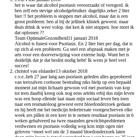
het is waar dat alcohol psoriasis veroorzaakt of veregerd. ik
ben zelf een stevige alcoholgebruiker. dagelijks zeker 2 liter
bier !! het probleem is stoppen met alcohol, maar dat is een
groot probleem. ben al bij de jellinek kliniek geweest. maar
thuis drink ik weer volop. dat ken ik niet stoppen. hoe moet ik
dat oplossen ??
Team OptimaleGezondheid
11 januari 2018
Alcohol is funest voor Psoriasis. En 2 liter bier per dag, dat is
op zich al een probleem. Ga snel een afspraak maken met je
arts voor een doorverwijzing voor externe hulp. Want het is
duidelijk dat je dat beslist nodig hebt! Ik wens je heel veel
succes!
christof van elslander
13 oktober 2018
c.v.e..heb 27 jaar lang aan psoriasis geleden alles geprobeerd
van teerzalven cortisone bestraling niks hielp op een bepaald
moment zat mijn lichaam gewoon vol met psoriasis van kop
tot teen daarbij kreeg ook nog eens artritis erbij dus mijn leven
was een hoop ellende laat staan mijn sociaal leven ben toen
naar een reumatoloog geweest eerst bloedonderzoek gedaan
en hij heeft me het medicijn ledertrexate voorgeschreven elke
week zes pillen in een keer in te nemen resultaat psoriasis in 6
weken gehalveerd na twee maanden gewrichtsproblemen
verdwenen en psoriasis volledig weg kon mijn ogen niet
geloven =moet wel om de 3 maand bloedonderzoek laten