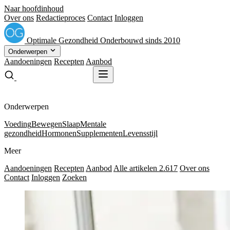
Naar hoofdinhoud
Over ons
Redactieproces
Contact
Inloggen
Optimale
Gezondheid
Onderbouwd sinds 2010
Onderwerpen
Aandoeningen
Recepten
Aanbod
Gratis receptenboek
Gratis receptenboek
Onderwerpen
Voeding
Bewegen
Slaap
Mentale
gezondheid
Hormonen
Supplementen
Levensstijl
Meer
Aandoeningen
Recepten
Aanbod
Alle artikelen
2.617
Over ons
Contact
Inloggen
Zoeken