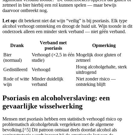
zetmeel in bier hierbij een rol kunnen spelen — maar bewijs
daarvoor ontbreekt nog.
Let op:
dit betekent niet dat wijn “veilig” is bij psoriasis. Elk type
alcohol verhoogt ontsteking en droogt de huid uit. Wijn toonde in dit
onderzoek alleen een minder sterk verband — niet géén verband.
Verband met
Drank
Opmerking
psoriasis
Bier
Verhoogd (×2,5 in één
Mogelijk door gluten of
(normaal)
studie)
zetmeel
Hoog alcoholgehalte, sterk
Gedistilleerd
Verhoogd
uitdrogend
Rode of witte
Minder duidelijk
Niet zonder risico —
wijn
verband
ontsteking blijft
Psoriasis en alcoholverslaving: een
gevaarlijke wisselwerking
Mensen met psoriasis hebben een statistisch verhoogd risico op
problematisch alcoholgebruik vergeleken met de algemene
bevolking.[^5] Dit patroon ontstaat deels doordat alcohol als