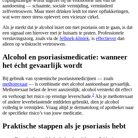
copingstrategie wordt ingezet bij de emotionele last van de
aandoening — schaamte, sociale vermijding, verminderd
zelfvertrouwen. Maar meer drinken leidt tot meer opflakkeringen,
wat weer meer stress oplevert: een vicieuze cirkel.
Als je merkt dat je alcohol inzet om met psoriasis om te gaan, is dat
een signaal om hierover met je huisarts te praten. Professionele
verslavingszorg, zoals via de
Jellinek-kliniek
, is
effectiever
dan
alleen op wilskracht vertrouwen.
Alcohol en psoriasismedicatie: wanneer
het écht gevaarlijk wordt
Bij gebruik van systemische psoriasismedicijnen — zoals
methotrexaat
— is combinatie met alcohol aantoonbaar gevaarlijk.
Methotrexaat belast de lever aanzienlijk; alcohol versterkt dit effect
2
en verhoogt het risico op ernstige leverschade.
Als je methotrexaat
of andere leverbelastende middelen gebruikt, dien je alcohol
volledig te vermijden. Vraag altijd je dermatoloog of apotheker naar
de specifieke risico’s van jouw medicatie.
Praktische stappen als je psoriasis hebt