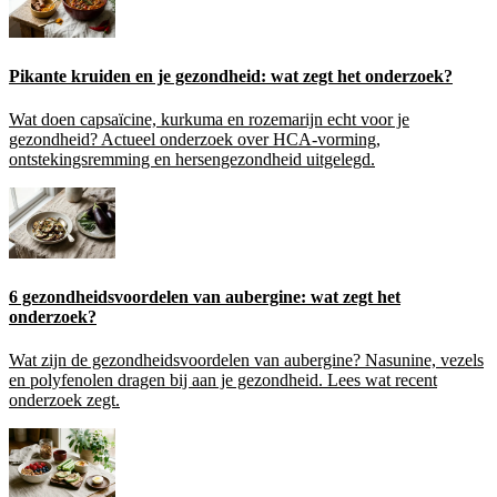
Pikante kruiden en je gezondheid: wat zegt het onderzoek?
Wat doen capsaïcine, kurkuma en rozemarijn echt voor je
gezondheid? Actueel onderzoek over HCA-vorming,
ontstekingsremming en hersengezondheid uitgelegd.
6 gezondheidsvoordelen van aubergine: wat zegt het
onderzoek?
Wat zijn de gezondheidsvoordelen van aubergine? Nasunine, vezels
en polyfenolen dragen bij aan je gezondheid. Lees wat recent
onderzoek zegt.