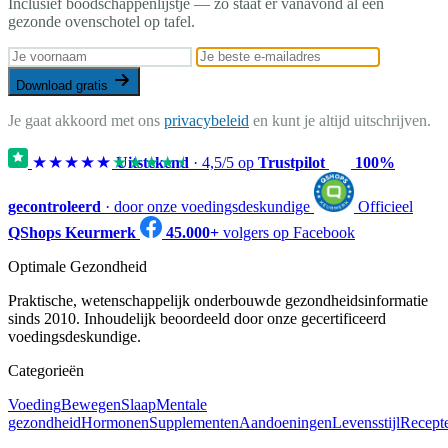
Inclusief boodschappenlijstje — zo staat er vanavond al een
gezonde ovenschotel op tafel.
Download gratis
Je gaat akkoord met ons
privacybeleid
en kunt je altijd uitschrijven.
★★★★★
★★★★★
Uitstekend
·
4,5
/5 op
Trustpilot
100%
gecontroleerd
· door onze voedingsdeskundige
Officieel
QShops Keurmerk
45.000+
volgers op Facebook
Optimale Gezondheid
Praktische, wetenschappelijk onderbouwde gezondheidsinformatie
sinds 2010. Inhoudelijk beoordeeld door onze gecertificeerd
voedingsdeskundige.
Categorieën
Voeding
Bewegen
Slaap
Mentale
gezondheid
Hormonen
Supplementen
Aandoeningen
Levensstijl
Recept