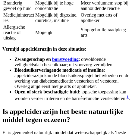
Branderig
Mogelijk bij te hoge
Meer verdunnen; stop bij
gevoel op huid
concentratie
aanhoudende reactie
Medicijninteract
Mogelijk bij digoxine,
Overleg met arts of
ies
diuretica, insuline
apotheker
Allergische
Stop gebruik; raadpleeg
reactie of
Mogelijk
arts
uitslag
Vermijd appelciderazijn in deze situaties:
Zwangerschap en
borstvoeding
: onvoldoende
veiligheidsdata beschikbaar; uit voorzorg vermijden.
Bloedsuikerverlagende medicatie of insuline
:
appelciderazijn kan de bloedsuikerspiegel beïnvloeden en de
werking van diabetesmedicatie versterken of verstoren.
Overleg altijd eerst met je arts of apotheker.
Open of sterk beschadigde huid
: topische toepassing kan
1
wonden verder irriteren en de barrièrefunctie verslechteren
.
Is appelciderazijn het beste natuurlijke
middel tegen eczeem?
Er is geen enkel natuurlijk middel dat wetenschappelijk als ‘beste