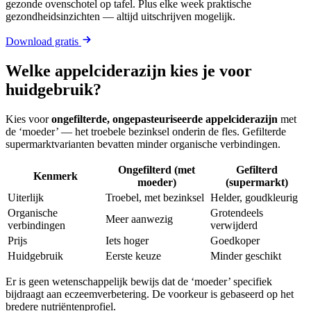
gezonde ovenschotel op tafel. Plus elke week praktische
gezondheidsinzichten — altijd uitschrijven mogelijk.
Download gratis
Welke appelciderazijn kies je voor
huidgebruik?
Kies voor
ongefilterde, ongepasteuriseerde appelciderazijn
met
de ‘moeder’ — het troebele bezinksel onderin de fles. Gefilterde
supermarktvarianten bevatten minder organische verbindingen.
Ongefilterd (met
Gefilterd
Kenmerk
moeder)
(supermarkt)
Uiterlijk
Troebel, met bezinksel
Helder, goudkleurig
Organische
Grotendeels
Meer aanwezig
verbindingen
verwijderd
Prijs
Iets hoger
Goedkoper
Huidgebruik
Eerste keuze
Minder geschikt
Er is geen wetenschappelijk bewijs dat de ‘moeder’ specifiek
bijdraagt aan eczeemverbetering. De voorkeur is gebaseerd op het
bredere nutriëntenprofiel.