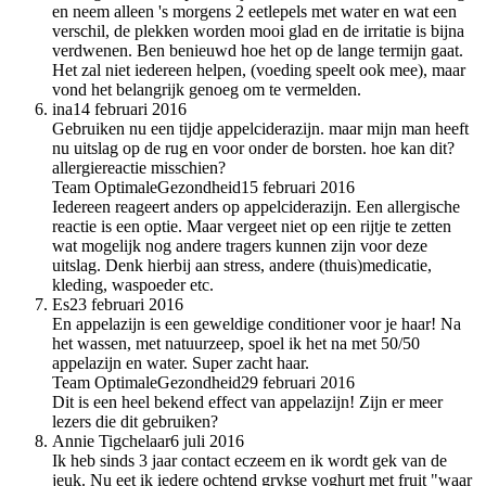
en neem alleen 's morgens 2 eetlepels met water en wat een
verschil, de plekken worden mooi glad en de irritatie is bijna
verdwenen. Ben benieuwd hoe het op de lange termijn gaat.
Het zal niet iedereen helpen, (voeding speelt ook mee), maar
vond het belangrijk genoeg om te vermelden.
ina
14 februari 2016
Gebruiken nu een tijdje appelciderazijn. maar mijn man heeft
nu uitslag op de rug en voor onder de borsten. hoe kan dit?
allergiereactie misschien?
Team OptimaleGezondheid
15 februari 2016
Iedereen reageert anders op appelciderazijn. Een allergische
reactie is een optie. Maar vergeet niet op een rijtje te zetten
wat mogelijk nog andere tragers kunnen zijn voor deze
uitslag. Denk hierbij aan stress, andere (thuis)medicatie,
kleding, waspoeder etc.
Es
23 februari 2016
En appelazijn is een geweldige conditioner voor je haar! Na
het wassen, met natuurzeep, spoel ik het na met 50/50
appelazijn en water. Super zacht haar.
Team OptimaleGezondheid
29 februari 2016
Dit is een heel bekend effect van appelazijn! Zijn er meer
lezers die dit gebruiken?
Annie Tigchelaar
6 juli 2016
Ik heb sinds 3 jaar contact eczeem en ik wordt gek van de
jeuk. Nu eet ik iedere ochtend grykse yoghurt met fruit "waar