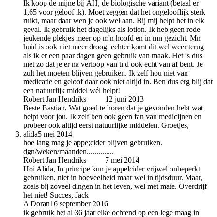
Ik koop de mijne bij AH, de biologische variant (betaal er
1,65 voor geloof ik). Moet zeggen dat het ongelooflijk sterk
ruikt, maar daar wen je ook wel aan. Bij mij helpt het in elk
geval. Ik gebruik het dagelijks als lotion. Ik heb geen rode
jeukende plekjes meer op m'n hoofd en in mn gezicht. Mn
huid is ook niet meer droog, echter komt dit wel weer terug
als ik er een paar dagen geen gebruik van maak. Het is dus
niet zo dat je er na verloop van tijd ook echt van af bent. Je
zult het moeten blijven gebruiken. Ik zelf hou niet van
medicatie en geloof daar ook niet altijd in. Ben dus erg blij dat
een natuurlijk middel wél helpt!
Robert Jan Hendriks
auteur
12 juni 2013
Beste Bastian, Wat goed te horen dat je gevonden hebt wat
helpt voor jou. Ik zelf ben ook geen fan van medicijnen en
probeer ook altijd eerst natuurlijke middelen. Groetjes,
alida
5 mei 2014
hoe lang mag je appe;cider blijven gebruiken.
dgn/weken/maanden..............
Robert Jan Hendriks
auteur
7 mei 2014
Hoi Alida, In principe kun je appelcider vrijwel onbeperkt
gebruiken, niet in hoeveelheid maar wel in tijdsduur. Maar,
zoals bij zoveel dingen in het leven, wel met mate. Overdrijf
het niet! Succes, Jack
A Doran
16 september 2016
ik gebruik het al 36 jaar elke ochtend op een lege maag in