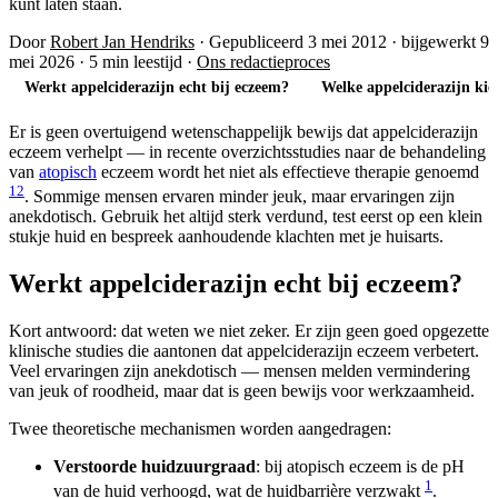
kunt laten staan.
Door
Robert Jan Hendriks
·
Gepubliceerd 3 mei 2012
·
bijgewerkt 9
mei 2026
·
5 min leestijd
·
Ons redactieproces
Werkt appelciderazijn echt bij eczeem?
Welke appelciderazijn kie
Er is geen overtuigend wetenschappelijk bewijs dat appelciderazijn
eczeem verhelpt — in recente overzichtsstudies naar de behandeling
van
atopisch
eczeem wordt het niet als effectieve therapie genoemd
1
2
. Sommige mensen ervaren minder jeuk, maar ervaringen zijn
anekdotisch. Gebruik het altijd sterk verdund, test eerst op een klein
stukje huid en bespreek aanhoudende klachten met je huisarts.
Werkt appelciderazijn echt bij eczeem?
Kort antwoord: dat weten we niet zeker. Er zijn geen goed opgezette
klinische studies die aantonen dat appelciderazijn eczeem verbetert.
Veel ervaringen zijn anekdotisch — mensen melden vermindering
van jeuk of roodheid, maar dat is geen bewijs voor werkzaamheid.
Twee theoretische mechanismen worden aangedragen:
Verstoorde huidzuurgraad
: bij atopisch eczeem is de pH
1
van de huid verhoogd, wat de huidbarrière verzwakt
.