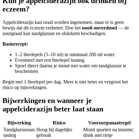
Kun je appelciderazijn ook drinken bij
eczeem?
Appelciderazijn kan oraal worden ingenomen, maar er is geen
bewijs dat dit eczeem verbetert. Doe het
nooit onverdund
— de
zuurgraad kan tandglazuur en slokdarm beschadigen.
Basisrecept:
1–2 theelepels (5–10 ml) in minimaal 200 ml water
Eventueel met een theelepel honing
Spoel direct daarna je mond met water om tandglazuur te
beschermen
Begin met 1 theelepel per dag. Meer is niet beter en vergroot het
risico op bijwerkingen.
Bijwerkingen en wanneer je
appelciderazijn beter laat staan
Bijwerking
Risico
Voorzorgsmaatregel
Tandglazuuraan
Hoog bij dagelijks
Mond spoelen na inname;
tasting
gebruik
drink met rietje