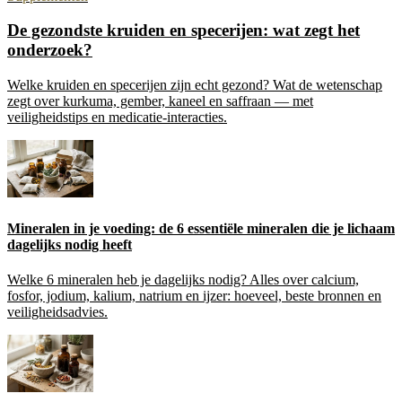
De gezondste kruiden en specerijen: wat zegt het
onderzoek?
Welke kruiden en specerijen zijn echt gezond? Wat de wetenschap
zegt over kurkuma, gember, kaneel en saffraan — met
veiligheidstips en medicatie-interacties.
Mineralen in je voeding: de 6 essentiële mineralen die je lichaam
dagelijks nodig heeft
Welke 6 mineralen heb je dagelijks nodig? Alles over calcium,
fosfor, jodium, kalium, natrium en ijzer: hoeveel, beste bronnen en
veiligheidsadvies.