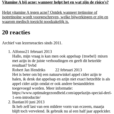
Vitamine A bij acne: wanneer helpt het en wat zijn de risico's?
Helpt vitamine A tegen acne? Ontdek wanneer tretinoine of
isotretinoïne wordt voorgeschreven, welke bijwerkingen er zijn en
waarom medisch toezicht noodzakelijk is.
20 reacties
Archief van lezersreacties sinds 2011.
Alfonso
21 februari 2013
Hallo, mijn vraag is kan men ook appelsap {troebel} mixen
met azijn in de juiste verhoudingen en geeft dit hetzelde
resultaat? bvbd
Robert Jan Hendriks
auteur
22 februari 2013
Het is beter om bij een natuurwinkel appel cider azijn te
halen, ik denk dat appelsap en azijn niet exact hetzelfde is als
appel cider azijn omdat er ook andere bestanddelen
toegevoegd worden. Meer informatie:
https://www.optimalegezondheid.com/appelazijn-special-deel-
1-een-introductie/
Bastian
10 juni 2013
Ik heb zelf last van een mildere vorm van eczeem, maarja
blijft toch vervelend. Ik gebruik nu al een half jaar appelcider.