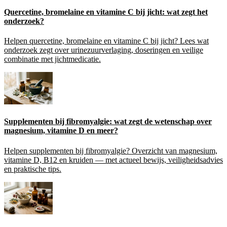
Quercetine, bromelaine en vitamine C bij jicht: wat zegt het
onderzoek?
Helpen quercetine, bromelaine en vitamine C bij jicht? Lees wat
onderzoek zegt over urinezuurverlaging, doseringen en veilige
combinatie met jichtmedicatie.
Supplementen bij fibromyalgie: wat zegt de wetenschap over
magnesium, vitamine D en meer?
Helpen supplementen bij fibromyalgie? Overzicht van magnesium,
vitamine D, B12 en kruiden — met actueel bewijs, veiligheidsadvies
en praktische tips.