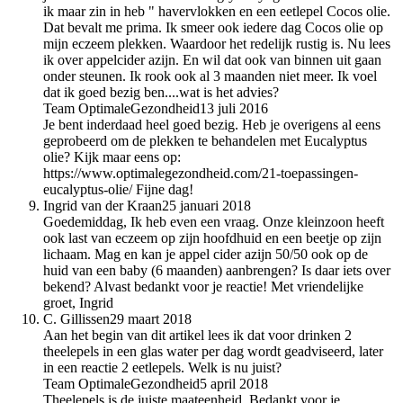
ik maar zin in heb " havervlokken en een eetlepel Cocos olie.
Dat bevalt me prima. Ik smeer ook iedere dag Cocos olie op
mijn eczeem plekken. Waardoor het redelijk rustig is. Nu lees
ik over appelcider azijn. En wil dat ook van binnen uit gaan
onder steunen. Ik rook ook al 3 maanden niet meer. Ik voel
dat ik goed bezig ben....wat is het advies?
Team OptimaleGezondheid
13 juli 2016
Je bent inderdaad heel goed bezig. Heb je overigens al eens
geprobeerd om de plekken te behandelen met Eucalyptus
olie? Kijk maar eens op:
https://www.optimalegezondheid.com/21-toepassingen-
eucalyptus-olie/ Fijne dag!
Ingrid van der Kraan
25 januari 2018
Goedemiddag, Ik heb even een vraag. Onze kleinzoon heeft
ook last van eczeem op zijn hoofdhuid en een beetje op zijn
lichaam. Mag en kan je appel cider azijn 50/50 ook op de
huid van een baby (6 maanden) aanbrengen? Is daar iets over
bekend? Alvast bedankt voor je reactie! Met vriendelijke
groet, Ingrid
C. Gillissen
29 maart 2018
Aan het begin van dit artikel lees ik dat voor drinken 2
theelepels in een glas water per dag wordt geadviseerd, later
in een reactie 2 eetlepels. Welk is nu juist?
Team OptimaleGezondheid
5 april 2018
Theelepels is de juiste maateenheid. Bedankt voor je