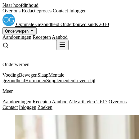
Naar hoofdinhoud
Over ons
Redactieproces
Contact
Inloggen
Optimale
Gezondheid
Onderbouwd sinds 2010
Onderwerpen
Aandoeningen
Recepten
Aanbod
Gratis receptenboek
Gratis receptenboek
Onderwerpen
Voeding
Bewegen
Slaap
Mentale
gezondheid
Hormonen
Supplementen
Levensstijl
Meer
Aandoeningen
Recepten
Aanbod
Alle artikelen
2.617
Over ons
Contact
Inloggen
Zoeken