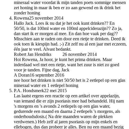
mineraal water voordat ik mijn tanden poets sommige mensen
zet honing in maar ik ben er zo aan gewend en ik drink het
zonder honing
Rowena
25 november 2014
Hallo Jack. Lees ik nu dat je het ook kunt drinken?? En
50/50, is dat 100ml water en 100ml appelciderazijn?? Zo ja,
dan start ik er morgen al mee. En dan hoe vaak per dag??
Misschien aan te raden om door een rietje te drinken. Deed ik
ook toen ik kiespijn had. ;-) Zit zelf nu al een jaar met eczeem,
één jaar te veel. Alvast bedankt.
Robert Jan Hendriks
auteur
26 november 2014
Hoi Rowena, Ja hoor, je kunt het prima drinken. Maar
inderdaad wel met een rietje, want het zuur is niet zo goed
voor je tanden. Fijne dag, Jack
A Doran
16 september 2016
nee hoor het drinken is niet 50/50 het is 2 eetlepel op een glas
mineraal water en 1 eetlepel honing
P.A. Hondsmerk
22 mei 2015
Las laatst ergens een reactie op een artikel over appelazijn,
van iemand die er zijn psoriasis mee had behandeld. Hij nam
's morgens en 's avonds 2 eetlepels op een glas water,
gedurende een maand en daarna 2 eetlepels 's morgens, als
onderhoudsdosis.( Na drie maanden waren de plekken
verdwenen.) Heb zelf al jaren psoriasis op mijn enkels en
ellebogen, dus dan probeer je alles. Ben nu een maand bezig