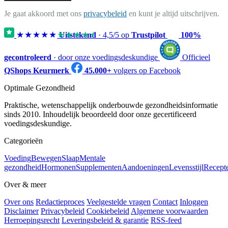
Je gaat akkoord met ons
privacybeleid
en kunt je altijd uitschrijven.
★★★★★
★★★★★
Uitstekend
·
4,5
/5 op
Trustpilot
100%
gecontroleerd
· door onze voedingsdeskundige
Officieel
QShops Keurmerk
45.000+
volgers op Facebook
Optimale Gezondheid
Praktische, wetenschappelijk onderbouwde gezondheidsinformatie
sinds 2010. Inhoudelijk beoordeeld door onze gecertificeerd
voedingsdeskundige.
Categorieën
Voeding
Bewegen
Slaap
Mentale
gezondheid
Hormonen
Supplementen
Aandoeningen
Levensstijl
Recept
Over & meer
Over ons
Redactieproces
Veelgestelde vragen
Contact
Inloggen
Disclaimer
Privacybeleid
Cookiebeleid
Algemene voorwaarden
Herroepingsrecht
Leveringsbeleid & garantie
RSS-feed