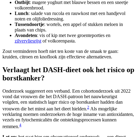
Ontbijt
: magere yoghurt met blauwe bessen en een sneetje
volkorenbrood.
Lunch
: salade van rucola en rauwkost met een handjevol
noten en olijfoliedressing.
Tussendoortje
: wortels, een appel of stukken meloen in
plaats van chips.
Avondeten
: vis of kip met twee groenteporties en
zilvervliesrijst
of volkorenpasta.
Zout verminderen hoeft niet ten koste van de smaak te gaan:
kruiden, citroen en knoflook zijn effectieve alternatieven.
Verlaagt het DASH-dieet ook het risico op
borstkanker?
Onderzoek suggereert een verband. Een cohortonderzoek uit 2022
vond dat vrouwen die het DASH-patroon het nauwkeurigst
volgden, een statistisch lager risico op borstkanker hadden dan
2
vrouwen die het minst aan het dieet hielden.
Als mogelijke
verklaring noemen onderzoekers de hoge inname van antioxidanten,
vezels en fytochemicaliën die ontstekingsprocessen kunnen
4
remmen.
Let op
: het gaat hier om observationeel onderzoek — een direct