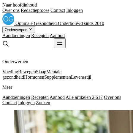
Naar hoofdinhoud
Over ons
Redactieproces
Contact
Inloggen
Optimale
Gezondheid
Onderbouwd sinds 2010
Onderwerpen
Aandoeningen
Recepten
Aanbod
Gratis receptenboek
Gratis receptenboek
Onderwerpen
Voeding
Bewegen
Slaap
Mentale
gezondheid
Hormonen
Supplementen
Levensstijl
Meer
Aandoeningen
Recepten
Aanbod
Alle artikelen
2.617
Over ons
Contact
Inloggen
Zoeken