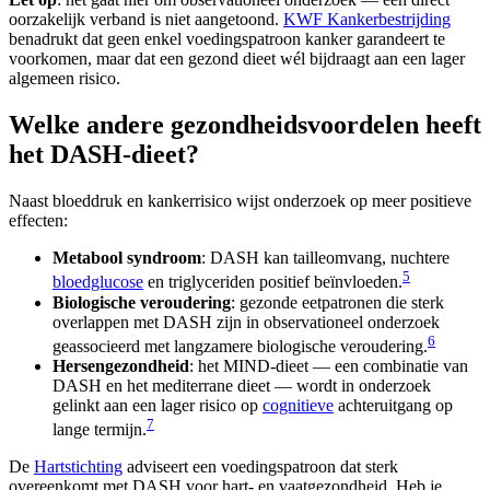
oorzakelijk verband is niet aangetoond.
KWF Kankerbestrijding
benadrukt dat geen enkel voedingspatroon kanker garandeert te
voorkomen, maar dat een gezond dieet wél bijdraagt aan een lager
algemeen risico.
Welke andere gezondheidsvoordelen heeft
het DASH-dieet?
Naast bloeddruk en kankerrisico wijst onderzoek op meer positieve
effecten:
Metabool syndroom
: DASH kan tailleomvang, nuchtere
5
bloedglucose
en triglyceriden positief beïnvloeden.
Biologische veroudering
: gezonde eetpatronen die sterk
overlappen met DASH zijn in observationeel onderzoek
6
geassocieerd met langzamere biologische veroudering.
Hersengezondheid
: het MIND-dieet — een combinatie van
DASH en het mediterrane dieet — wordt in onderzoek
gelinkt aan een lager risico op
cognitieve
achteruitgang op
7
lange termijn.
De
Hartstichting
adviseert een voedingspatroon dat sterk
overeenkomt met DASH voor hart- en vaatgezondheid. Heb je