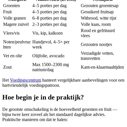
Groenten
4–5 porties per dag
Gezouten groentesap
Fruit
4–5 porties per dag
Gesuikerd fruitsap
Volle granen
6–8 porties per dag
Witbrood, witte rijst
Magere zuivel
2–3 porties per dag
Volle kaas, room
Rood en gefrituurd
Vlees/vis
Vis, kip, kalkoen
vlees
Noten/peulvruc
Handjevol, 4–5× per
Gezouten nootjes
hten
week
Verzadigde vetten,
Vet en olie
Olijfolie, avocado
transvetten
Max 1500–2300 mg
Zout
Kant-en-klaarmaaltijden
natrium/dag
Het
Voedingscentrum
hanteert vergelijkbare aanbevelingen voor een
hartvriendelijk voedingspatroon.
Hoe begin je in de praktijk?
De grootste omschakeling is de hoeveelheid groenten en fruit —
bijna twee keer zoveel als het standaard dagelijkse advies.
Praktische manieren om dat te halen: