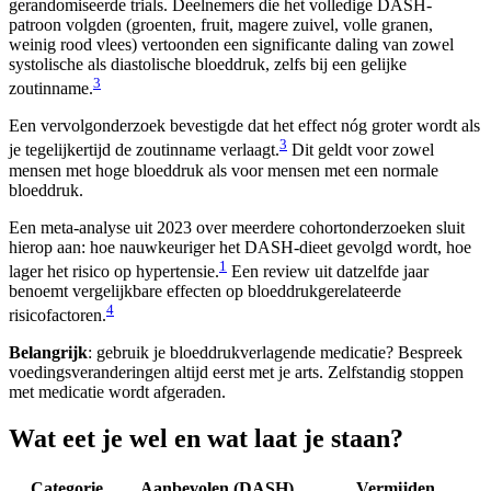
gerandomiseerde trials. Deelnemers die het volledige DASH-
patroon volgden (groenten, fruit, magere zuivel, volle granen,
weinig rood vlees) vertoonden een significante daling van zowel
systolische als diastolische bloeddruk, zelfs bij een gelijke
3
zoutinname.
Een vervolgonderzoek bevestigde dat het effect nóg groter wordt als
3
je tegelijkertijd de zoutinname verlaagt.
Dit geldt voor zowel
mensen met hoge bloeddruk als voor mensen met een normale
bloeddruk.
Een meta-analyse uit 2023 over meerdere cohortonderzoeken sluit
hierop aan: hoe nauwkeuriger het DASH-dieet gevolgd wordt, hoe
1
lager het risico op hypertensie.
Een review uit datzelfde jaar
benoemt vergelijkbare effecten op bloeddrukgerelateerde
4
risicofactoren.
Belangrijk
: gebruik je bloeddrukverlagende medicatie? Bespreek
voedingsveranderingen altijd eerst met je arts. Zelfstandig stoppen
met medicatie wordt afgeraden.
Wat eet je wel en wat laat je staan?
Categorie
Aanbevolen (DASH)
Vermijden