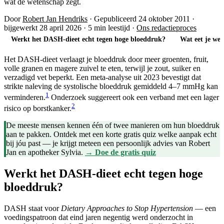
wat de wetenschap zegt.
Door
Robert Jan Hendriks
·
Gepubliceerd 24 oktober 2011
·
bijgewerkt 28 april 2026
·
5 min leestijd
·
Ons redactieproces
Werkt het DASH-dieet echt tegen hoge bloeddruk?
Wat eet je wel
Het DASH-dieet verlaagt je bloeddruk door meer groenten, fruit,
volle granen en magere zuivel te eten, terwijl je zout, suiker en
verzadigd vet beperkt. Een meta-analyse uit 2023 bevestigt dat
strikte naleving de systolische bloeddruk gemiddeld 4–7 mmHg kan
1
verminderen.
Onderzoek suggereert ook een verband met een lager
2
risico op borstkanker.
De meeste mensen kennen één of twee manieren om hun bloeddruk
aan te pakken. Ontdek met een korte gratis quiz welke aanpak echt
bij jóu past — je krijgt meteen een persoonlijk advies van Robert
Jan en apotheker Sylvia.
→ Doe de gratis quiz
Werkt het DASH-dieet echt tegen hoge
bloeddruk?
DASH staat voor
Dietary Approaches to Stop Hypertension
— een
voedingspatroon dat eind jaren negentig werd onderzocht in