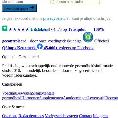
Download gratis
Je gaat akkoord met ons
privacybeleid
en kunt je altijd uitschrijven.
★★★★★
★★★★★
Uitstekend
·
4,5
/5 op
Trustpilot
100%
gecontroleerd
· door onze voedingsdeskundige
Officieel
QShops Keurmerk
45.000+
volgers op Facebook
Optimale Gezondheid
Praktische, wetenschappelijk onderbouwde gezondheidsinformatie
sinds 2010. Inhoudelijk beoordeeld door onze gecertificeerd
voedingsdeskundige.
Categorieën
Voeding
Bewegen
Slaap
Mentale
gezondheid
Hormonen
Supplementen
Aandoeningen
Levensstijl
Recept
Over & meer
Over ons
Redactieproces
Veelgestelde vragen
Contact
Inloggen