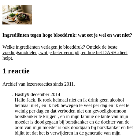
Ingrediënten tegen hoge bloeddruk: wat eet je wel en wat niet?
Welke ingrediënten verlagen je bloeddruk? Ontdek de beste
voedingsmiddelen, wat je beter vermijdt, en hoe het DASH-dieet
helpt.
1 reactie
Archief van lezersreacties sinds 2011.
Bashy
9 december 2014
Hallo Jack, Ik rook helmaal niet en ik drink geen alcohol
helmaal niet , en ik heb bewegen te veel per dag en ik eet te
weinig per dag en dat verboden niet om gevoelighormoon
borstkanker te krijgen , en in mijn familie de tante van mijn
moeder is doodgegaan bij borstkanker en de dochter van de
oom van mijn moeder is ook doodgaan bij borstkanker en het
blijkt tot dat het is verwijderen in de generatie van mijn