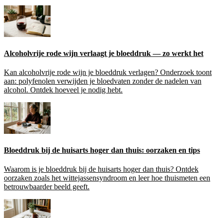
Alcoholvrije rode wijn verlaagt je bloeddruk — zo werkt het
Kan alcoholvrije rode wijn je bloeddruk verlagen? Onderzoek toont
aan: polyfenolen verwijden je bloedvaten zonder de nadelen van
alcohol. Ontdek hoeveel je nodig hebt.
Bloeddruk bij de huisarts hoger dan thuis: oorzaken en tips
Waarom is je bloeddruk bij de huisarts hoger dan thuis? Ontdek
oorzaken zoals het wittejassensyndroom en leer hoe thuismeten een
betrouwbaarder beeld geeft.