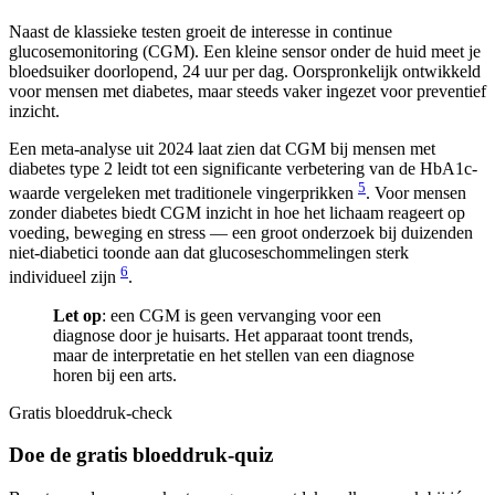
Naast de klassieke testen groeit de interesse in continue
glucosemonitoring (CGM). Een kleine sensor onder de huid meet je
bloedsuiker doorlopend, 24 uur per dag. Oorspronkelijk ontwikkeld
voor mensen met diabetes, maar steeds vaker ingezet voor preventief
inzicht.
Een meta-analyse uit 2024 laat zien dat CGM bij mensen met
diabetes type 2 leidt tot een significante verbetering van de HbA1c-
5
waarde vergeleken met traditionele vingerprikken
. Voor mensen
zonder diabetes biedt CGM inzicht in hoe het lichaam reageert op
voeding, beweging en stress — een groot onderzoek bij duizenden
niet-diabetici toonde aan dat glucoseschommelingen sterk
6
individueel zijn
.
Let op
: een CGM is geen vervanging voor een
diagnose door je huisarts. Het apparaat toont trends,
maar de interpretatie en het stellen van een diagnose
horen bij een arts.
Gratis bloeddruk-check
Doe de gratis bloeddruk-quiz