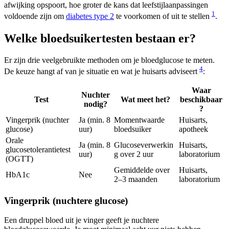
afwijking opspoort, hoe groter de kans dat leefstijlaanpassingen
1
voldoende zijn om
diabetes type 2
te voorkomen of uit te stellen
.
Welke bloedsuikertesten bestaan er?
Er zijn drie veelgebruikte methoden om je bloedglucose te meten.
4
De keuze hangt af van je situatie en wat je huisarts adviseert
:
Waar
Nuchter
Test
Wat meet het?
beschikbaar
nodig?
?
Vingerprik (nuchter
Ja (min. 8
Momentwaarde
Huisarts,
glucose)
uur)
bloedsuiker
apotheek
Orale
Ja (min. 8
Glucoseverwerkin
Huisarts,
glucosetolerantietest
uur)
g over 2 uur
laboratorium
(OGTT)
Gemiddelde over
Huisarts,
HbA1c
Nee
2–3 maanden
laboratorium
Vingerprik (nuchtere glucose)
Een druppel bloed uit je vinger geeft je nuchtere