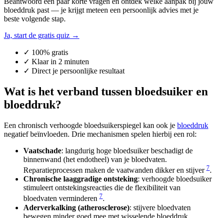
Beantwoord een paar korte vragen en ontdek welke aanpak bij jóuw
bloeddruk past — je krijgt meteen een persoonlijk advies met je
beste volgende stap.
Ja, start de gratis quiz →
✓ 100% gratis
✓ Klaar in 2 minuten
✓ Direct je persoonlijke resultaat
Wat is het verband tussen bloedsuiker en
bloeddruk?
Een chronisch verhoogde bloedsuikerspiegel kan ook je
bloeddruk
negatief beïnvloeden. Drie mechanismen spelen hierbij een rol:
Vaatschade
: langdurig hoge bloedsuiker beschadigt de
binnenwand (het endotheel) van je bloedvaten.
7
Reparatieprocessen maken de vaatwanden dikker en stijver
.
Chronische laaggradige ontsteking
: verhoogde bloedsuiker
stimuleert ontstekingsreacties die de flexibiliteit van
7
bloedvaten verminderen
.
Aderverkalking (atherosclerose)
: stijvere bloedvaten
bewegen minder goed mee met wisselende bloeddruk,