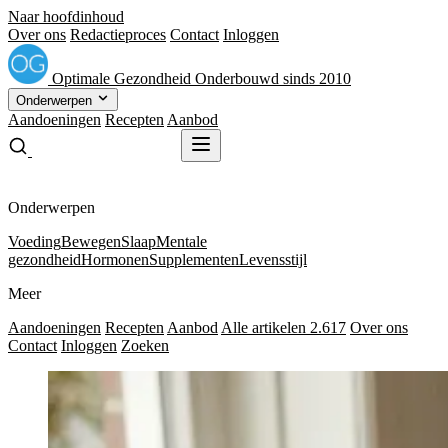
Naar hoofdinhoud
Over ons
Redactieproces
Contact
Inloggen
Optimale
Gezondheid
Onderbouwd sinds 2010
Onderwerpen
Aandoeningen
Recepten
Aanbod
Gratis receptenboek
Gratis receptenboek
Onderwerpen
Voeding
Bewegen
Slaap
Mentale
gezondheid
Hormonen
Supplementen
Levensstijl
Meer
Aandoeningen
Recepten
Aanbod
Alle artikelen
2.617
Over ons
Contact
Inloggen
Zoeken