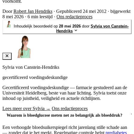
voorkomt.
Door
Robert Jan Hendriks
·
Gepubliceerd 24 mei 2012
·
bijgewerkt
8 mei 2026
·
6 min leestijd
·
Ons redactieproces
Inhoudelijk beoordeeld op
28 mei 2026
door
Sylvia von Canstein-
Hendriks
Sylvia von Canstein-Hendriks
gecertificeerd voedingsdeskundige
Gecertificeerd voedingsdeskundige — farmacie gestudeerd aan de
Universiteit Heidelberg, beste van haar lichting. Sylvia toetst onze
inhoud op juistheid, veiligheid en actuele richtlijnen.
Lees meer over Sylvia →
Ons redactieproces
Waarom is bloedglucose meten net zo belangrijk als bloeddruk?
W
Een verhoogde bloedsuikerspiegel richt jarenlang stille schade aan
— zonder dat je het merkt. Regelmatige controle helpt
prediabetes