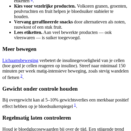
etiketten
.
Kies voor vezelrijke producten.
Volkoren granen, groenten,
peulvruchten en fruit helpen je bloedsuiker stabieler te
houden.
Vervang geraffineerde snacks
door alternatieven als noten,
rauwkost of een stuk fruit.
Lees etiketten.
Aan veel bewerkte producten — ook
vleeswaren — is suiker toegevoegd.
Meer bewegen
Lichaamsbeweging
verbetert de insulinegevoeligheid van je cellen
(hoe goed je cellen reageren op insuline). Streef naar minimaal 150
minuten per week matig-intensieve beweging, zoals stevig wandelen
2
of fietsen
.
Gewicht onder controle houden
Bij overgewicht kan al 5–10% gewichtsverlies een merkbaar positief
1
effect hebben op je bloedsuikerspiegel
.
Regelmatig laten controleren
Houd je bloedglucosewaarden bij over de tijd. Een stijgende trend