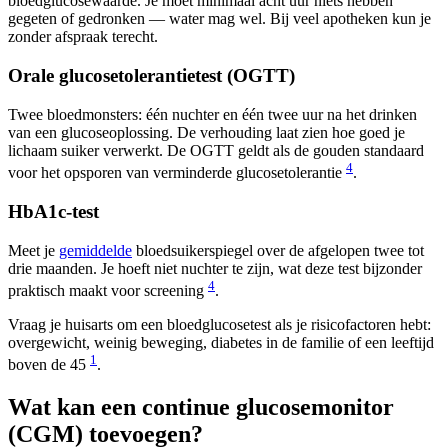
bloedglucosewaarde. Je moet minimaal acht uur niets hebben
gegeten of gedronken — water mag wel. Bij veel apotheken kun je
zonder afspraak terecht.
Orale glucosetolerantietest (OGTT)
Twee bloedmonsters: één nuchter en één twee uur na het drinken
van een glucoseoplossing. De verhouding laat zien hoe goed je
lichaam suiker verwerkt. De OGTT geldt als de gouden standaard
4
voor het opsporen van verminderde glucosetolerantie
.
HbA1c-test
Meet je
gemiddelde
bloedsuikerspiegel over de afgelopen twee tot
drie maanden. Je hoeft niet nuchter te zijn, wat deze test bijzonder
4
praktisch maakt voor screening
.
Vraag je huisarts om een bloedglucosetest als je risicofactoren hebt:
overgewicht, weinig beweging, diabetes in de familie of een leeftijd
1
boven de 45
.
Wat kan een continue glucosemonitor
(CGM) toevoegen?