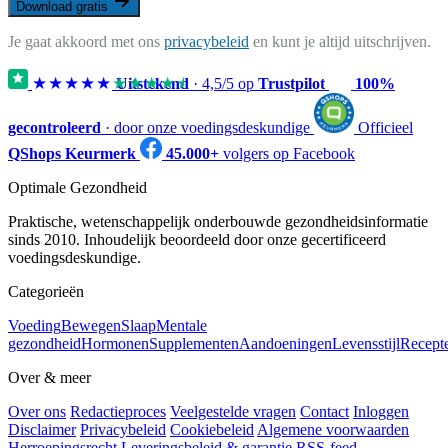
Download gratis
Je gaat akkoord met ons
privacybeleid
en kunt je altijd uitschrijven.
★★★★★
★★★★★
Uitstekend
·
4,5
/5 op
Trustpilot
100%
gecontroleerd
· door onze voedingsdeskundige
Officieel
QShops Keurmerk
45.000+
volgers op Facebook
Optimale Gezondheid
Praktische, wetenschappelijk onderbouwde gezondheidsinformatie
sinds 2010. Inhoudelijk beoordeeld door onze gecertificeerd
voedingsdeskundige.
Categorieën
Voeding
Bewegen
Slaap
Mentale
gezondheid
Hormonen
Supplementen
Aandoeningen
Levensstijl
Recept
Over & meer
Over ons
Redactieproces
Veelgestelde vragen
Contact
Inloggen
Disclaimer
Privacybeleid
Cookiebeleid
Algemene voorwaarden
Herroepingsrecht
Leveringsbeleid & garantie
RSS-feed