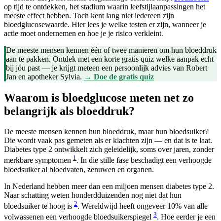
op tijd te ontdekken, het stadium waarin leefstijlaanpassingen het
meeste effect hebben. Toch kent lang niet iedereen zijn
bloedglucosewaarde. Hier lees je welke testen er zijn, wanneer je
actie moet ondernemen en hoe je je risico verkleint.
De meeste mensen kennen één of twee manieren om hun bloeddruk
aan te pakken. Ontdek met een korte gratis quiz welke aanpak echt
bij jóu past — je krijgt meteen een persoonlijk advies van Robert
Jan en apotheker Sylvia.
→ Doe de gratis quiz
Waarom is bloedglucose meten net zo
belangrijk als bloeddruk?
De meeste mensen kennen hun bloeddruk, maar hun bloedsuiker?
Die wordt vaak pas gemeten als er klachten zijn — en dat is te laat.
Diabetes type 2 ontwikkelt zich geleidelijk, soms over jaren, zonder
1
merkbare symptomen
. In die stille fase beschadigt een verhoogde
bloedsuiker al bloedvaten, zenuwen en organen.
In Nederland hebben meer dan een miljoen mensen diabetes type 2.
Naar schatting weten honderdduizenden nog niet dat hun
2
bloedsuiker te hoog is
. Wereldwijd heeft ongeveer 10% van alle
3
volwassenen een verhoogde bloedsuikerspiegel
. Hoe eerder je een