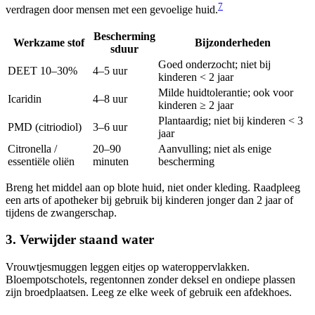
7
verdragen door mensen met een gevoelige huid.
Bescherming
Werkzame stof
Bijzonderheden
sduur
Goed onderzocht; niet bij
DEET 10–30%
4–5 uur
kinderen < 2 jaar
Milde huidtolerantie; ook voor
Icaridin
4–8 uur
kinderen ≥ 2 jaar
Plantaardig; niet bij kinderen < 3
PMD (citriodiol)
3–6 uur
jaar
Citronella /
20–90
Aanvulling; niet als enige
essentiële oliën
minuten
bescherming
Breng het middel aan op blote huid, niet onder kleding. Raadpleeg
een arts of apotheker bij gebruik bij kinderen jonger dan 2 jaar of
tijdens de zwangerschap.
3. Verwijder staand water
Vrouwtjesmuggen leggen eitjes op wateroppervlakken.
Bloempotschotels, regentonnen zonder deksel en ondiepe plassen
zijn broedplaatsen. Leeg ze elke week of gebruik een afdekhoes.