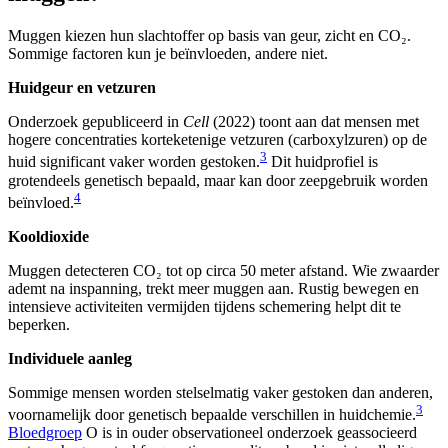
Muggen kiezen hun slachtoffer op basis van geur, zicht en CO₂.
Sommige factoren kun je beïnvloeden, andere niet.
Huidgeur en vetzuren
Onderzoek gepubliceerd in
Cell
(2022) toont aan dat mensen met
hogere concentraties korteketenige vetzuren (carboxylzuren) op de
3
huid significant vaker worden gestoken.
Dit huidprofiel is
grotendeels genetisch bepaald, maar kan door zeepgebruik worden
4
beïnvloed.
Kooldioxide
Muggen detecteren CO₂ tot op circa 50 meter afstand. Wie zwaarder
ademt na inspanning, trekt meer muggen aan. Rustig bewegen en
intensieve activiteiten vermijden tijdens schemering helpt dit te
beperken.
Individuele aanleg
Sommige mensen worden stelselmatig vaker gestoken dan anderen,
3
voornamelijk door genetisch bepaalde verschillen in huidchemie.
Bloedgroep
O is in ouder observationeel onderzoek geassocieerd