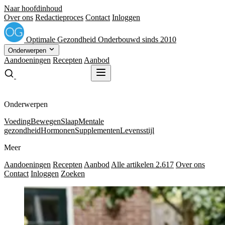
Naar hoofdinhoud
Over ons
Redactieproces
Contact
Inloggen
Optimale
Gezondheid
Onderbouwd sinds 2010
Onderwerpen
Aandoeningen
Recepten
Aanbod
Gratis receptenboek
Gratis receptenboek
Onderwerpen
Voeding
Bewegen
Slaap
Mentale
gezondheid
Hormonen
Supplementen
Levensstijl
Meer
Aandoeningen
Recepten
Aanbod
Alle artikelen
2.617
Over ons
Contact
Inloggen
Zoeken