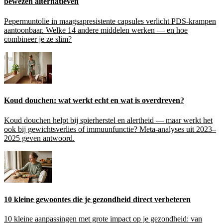
bewezen alternatieven
Pepermuntolie in maagsapresistente capsules verlicht PDS-krampen
aantoonbaar. Welke 14 andere middelen werken — en hoe
combineer je ze slim?
Koud douchen: wat werkt echt en wat is overdreven?
Koud douchen helpt bij spierherstel en alertheid — maar werkt het
ook bij gewichtsverlies of immuunfunctie? Meta-analyses uit 2023–
2025 geven antwoord.
10 kleine gewoontes die je gezondheid direct verbeteren
10 kleine aanpassingen met grote impact op je gezondheid: van