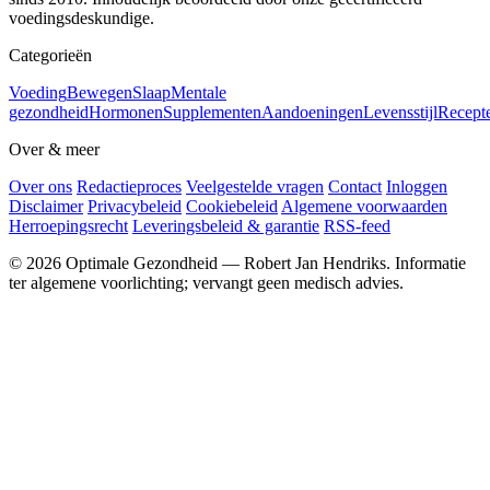
voedingsdeskundige.
Categorieën
Voeding
Bewegen
Slaap
Mentale
gezondheid
Hormonen
Supplementen
Aandoeningen
Levensstijl
Recept
Over & meer
Over ons
Redactieproces
Veelgestelde vragen
Contact
Inloggen
Disclaimer
Privacybeleid
Cookiebeleid
Algemene voorwaarden
Herroepingsrecht
Leveringsbeleid & garantie
RSS-feed
© 2026 Optimale Gezondheid — Robert Jan Hendriks. Informatie
ter algemene voorlichting; vervangt geen medisch advies.