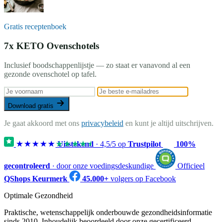
Gratis receptenboek
7x KETO Ovenschotels
Inclusief boodschappenlijstje — zo staat er vanavond al een
gezonde ovenschotel op tafel.
Download gratis
Je gaat akkoord met ons
privacybeleid
en kunt je altijd uitschrijven.
★★★★★
★★★★★
Uitstekend
·
4,5
/5 op
Trustpilot
100%
gecontroleerd
· door onze voedingsdeskundige
Officieel
QShops Keurmerk
45.000+
volgers op Facebook
Optimale Gezondheid
Praktische, wetenschappelijk onderbouwde gezondheidsinformatie
sinds 2010. Inhoudelijk beoordeeld door onze gecertificeerd