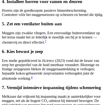
4. Installeer horren voor ramen en deuren
Horren zijn de goedkoopste passieve binnenbescherming.
Controleer vóór het muggenseizoen op scheuren en herstel die tijdig.
5. Zet een ventilator buiten aan
Muggen zijn zwakke vliegers. Een eenvoudige buitenventilator op
het terras maakt het ze letterlijk te moeilijk om bij je te komen —
7
chemievrij en direct effectief.
6. Kies bewust je zeep
Een studie gepubliceerd in
iScience
(2023) vond dat de keuze van
zeep het geurprofiel van de huid meetbaar verandert. Bloemige en
fruitige zeepgeuren bleken de muggenaantrekking te verhogen;
bepaalde kokos-gebaseerde zeepvarianten verhoogden juist de
4
afstotende werking.
7. Vermijd intensieve inspanning tijdens schemering
Melkzuur dat vrijkomt bij inspanning maakt je aantrekkelijker voor
muggen, net als de hogere CO₂-uitstoot bij intensief bewegen. De
piekactiviteit van muggen ligt rond zonsopgang en zonsondergang