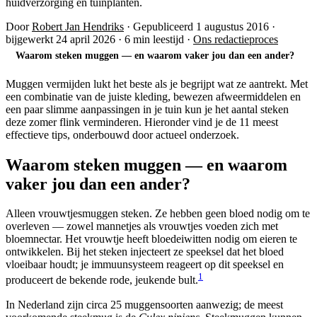
huidverzorging en tuinplanten.
Door
Robert Jan Hendriks
·
Gepubliceerd 1 augustus 2016
·
bijgewerkt 24 april 2026
·
6 min leestijd
·
Ons redactieproces
Waarom steken muggen — en waarom vaker jou dan een ander?
Muggen vermijden lukt het beste als je begrijpt wat ze aantrekt. Met
een combinatie van de juiste kleding, bewezen afweermiddelen en
een paar slimme aanpassingen in je tuin kun je het aantal steken
deze zomer flink verminderen. Hieronder vind je de 11 meest
effectieve tips, onderbouwd door actueel onderzoek.
Waarom steken muggen — en waarom
vaker jou dan een ander?
Alleen vrouwtjesmuggen steken. Ze hebben geen bloed nodig om te
overleven — zowel mannetjes als vrouwtjes voeden zich met
bloemnectar. Het vrouwtje heeft bloedeiwitten nodig om eieren te
ontwikkelen. Bij het steken injecteert ze speeksel dat het bloed
vloeibaar houdt; je immuunsysteem reageert op dit speeksel en
1
produceert de bekende rode, jeukende bult.
In Nederland zijn circa 25 muggensoorten aanwezig; de meest