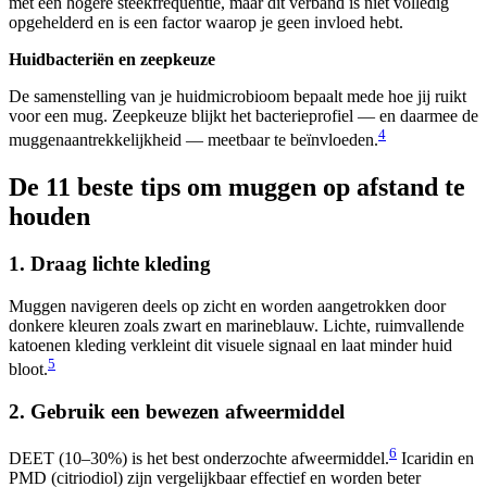
met een hogere steekfrequentie, maar dit verband is niet volledig
opgehelderd en is een factor waarop je geen invloed hebt.
Huidbacteriën en zeepkeuze
De samenstelling van je huidmicrobioom bepaalt mede hoe jij ruikt
voor een mug. Zeepkeuze blijkt het bacterieprofiel — en daarmee de
4
muggenaantrekkelijkheid — meetbaar te beïnvloeden.
De 11 beste tips om muggen op afstand te
houden
1. Draag lichte kleding
Muggen navigeren deels op zicht en worden aangetrokken door
donkere kleuren zoals zwart en marineblauw. Lichte, ruimvallende
katoenen kleding verkleint dit visuele signaal en laat minder huid
5
bloot.
2. Gebruik een bewezen afweermiddel
6
DEET (10–30%) is het best onderzochte afweermiddel.
Icaridin en
PMD (citriodiol) zijn vergelijkbaar effectief en worden beter