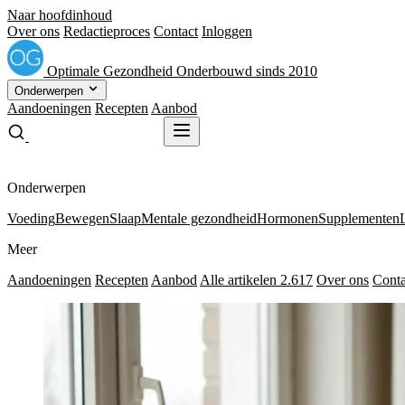
Naar hoofdinhoud
Over ons
Redactieproces
Contact
Inloggen
Optimale
Gezondheid
Onderbouwd sinds 2010
Onderwerpen
Aandoeningen
Recepten
Aanbod
Gratis receptenboek
Gratis receptenboek
Onderwerpen
Voeding
Bewegen
Slaap
Mentale gezondheid
Hormonen
Supplementen
Meer
Aandoeningen
Recepten
Aanbod
Alle artikelen
2.617
Over ons
Conta