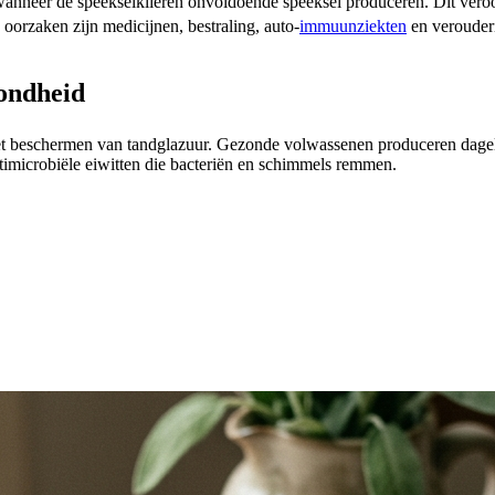
anneer de speekselklieren onvoldoende speeksel produceren. Dit veroor
rzaken zijn medicijnen, bestraling, auto-
immuunziekten
en verouder
ondheid
 en het beschermen van tandglazuur. Gezonde volwassenen produceren dage
ntimicrobiële eiwitten die bacteriën en schimmels remmen.