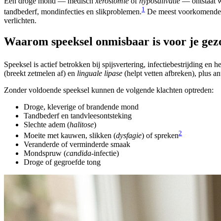
Een droge mond — medisch
xerostomie
of
hyposalivatie
— ontstaat w
1
tandbederf, mondinfecties en slikproblemen.
De meest voorkomende oo
verlichten.
Waarom speeksel onmisbaar is voor je gez
Speeksel is actief betrokken bij spijsvertering, infectiebestrijding
(breekt zetmelen af) en
linguale lipase
(helpt vetten afbreken), plus a
Zonder voldoende speeksel kunnen de volgende klachten optreden:
Droge, kleverige of brandende mond
Tandbederf en tandvleesontsteking
Slechte adem (
halitose
)
2
Moeite met kauwen, slikken (
dysfagie
) of spreken
Veranderde of verminderde smaak
Mondspruw (
candida
-infectie)
Droge of gegroefde tong