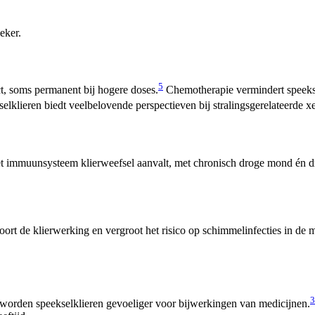
eker.
5
ct, soms permanent bij hogere doses.
Chemotherapie vermindert speekselp
lklieren biedt veelbelovende perspectieven bij stralingsgerelateerde x
 immuunsysteem klierweefsel aanvalt, met chronisch droge mond én dr
oort de klierwerking en vergroot het risico op schimmelinfecties in de
3
 worden speekselklieren gevoeliger voor bijwerkingen van medicijnen.