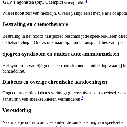
4
GLP-1-agonisten (bijv. Ozempic)
semaglutide
Wissel nooit zelf van medicijn. Overleg altijd eerst met je arts of apoth
Bestraling en chemotherapie
Bestraling in het hoofd-halsgebied beschadigt de speekselklieren dire
5
de behandeling.
Onderzoek naar organoïde transplantaties van speekse
Sjögren-syndroom en andere auto-immuunziekten
Het syndroom van Sjögren is een auto-immuunaandoening waarbij het
behandeling.
Diabetes en overige chronische aandoeningen
Ongecontroleerde diabetes verhoogt glucoseniveaus in speeksel, verst
2
aansturing van speekselklieren verminderen.
Veroudering
Naarmate je ouder wordt, verandert de samenstelling van speeksel en