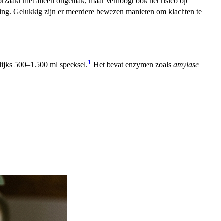
zaakt niet alleen ongemak, maar verhoogt ook het risico op
ing. Gelukkig zijn er meerdere bewezen manieren om klachten te
1
lijks 500–1.500 ml speeksel.
Het bevat enzymen zoals
amylase