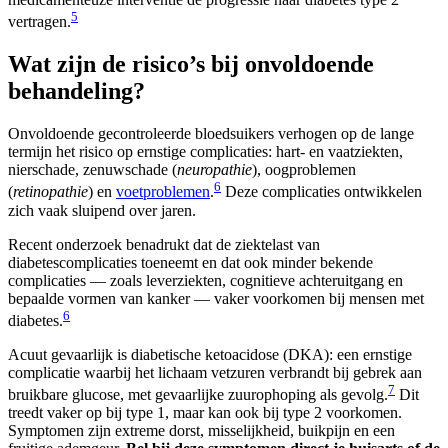
5
vertragen.
Wat zijn de risico’s bij onvoldoende
behandeling?
Onvoldoende gecontroleerde bloedsuikers verhogen op de lange
termijn het risico op ernstige complicaties: hart- en vaatziekten,
nierschade, zenuwschade (
neuropathie
), oogproblemen
6
(
retinopathie
) en
voetproblemen
.
Deze complicaties ontwikkelen
zich vaak sluipend over jaren.
Recent onderzoek benadrukt dat de ziektelast van
diabetescomplicaties toeneemt en dat ook minder bekende
complicaties — zoals leverziekten, cognitieve achteruitgang en
bepaalde vormen van kanker — vaker voorkomen bij mensen met
6
diabetes.
Acuut gevaarlijk is diabetische ketoacidose (DKA): een ernstige
complicatie waarbij het lichaam vetzuren verbrandt bij gebrek aan
7
bruikbare glucose, met gevaarlijke zuurophoping als gevolg.
Dit
treedt vaker op bij type 1, maar kan ook bij type 2 voorkomen.
Symptomen zijn extreme dorst, misselijkheid, buikpijn en een