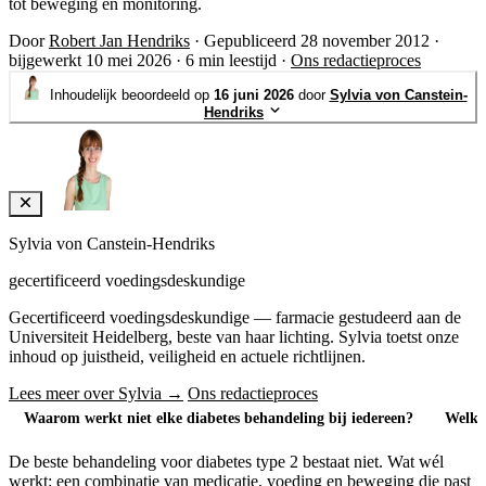
tot beweging en monitoring.
Door
Robert Jan Hendriks
·
Gepubliceerd 28 november 2012
·
bijgewerkt 10 mei 2026
·
6 min leestijd
·
Ons redactieproces
Inhoudelijk beoordeeld op
16 juni 2026
door
Sylvia von Canstein-
Hendriks
Sylvia von Canstein-Hendriks
gecertificeerd voedingsdeskundige
Gecertificeerd voedingsdeskundige — farmacie gestudeerd aan de
Universiteit Heidelberg, beste van haar lichting. Sylvia toetst onze
inhoud op juistheid, veiligheid en actuele richtlijnen.
Lees meer over Sylvia →
Ons redactieproces
Waarom werkt niet elke diabetes behandeling bij iedereen?
Welke 
De beste behandeling voor diabetes type 2 bestaat niet. Wat wél
werkt: een combinatie van medicatie, voeding en beweging die past