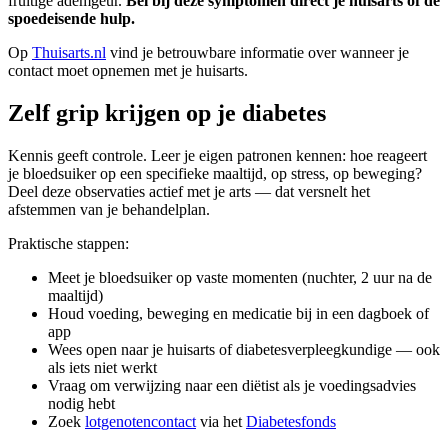
fruitige ademgeur.
Bel bij deze symptomen direct je huisarts of de
spoedeisende hulp.
Op
Thuisarts.nl
vind je betrouwbare informatie over wanneer je
contact moet opnemen met je huisarts.
Zelf grip krijgen op je diabetes
Kennis geeft controle. Leer je eigen patronen kennen: hoe reageert
je bloedsuiker op een specifieke maaltijd, op stress, op beweging?
Deel deze observaties actief met je arts — dat versnelt het
afstemmen van je behandelplan.
Praktische stappen:
Meet je bloedsuiker op vaste momenten (nuchter, 2 uur na de
maaltijd)
Houd voeding, beweging en medicatie bij in een dagboek of
app
Wees open naar je huisarts of diabetesverpleegkundige — ook
als iets niet werkt
Vraag om verwijzing naar een diëtist als je voedingsadvies
nodig hebt
Zoek
lotgenotencontact
via het
Diabetesfonds