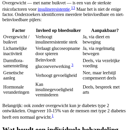
Overgewicht — met name buikvet — is een van de sterkste
1
3
risicofactoren voor
insulineresistentie
.
Maar het is niet de enige
factor. Onderzoekers identificeren meerdere beïnvloedbare en niet-
beïnvloedbare pijlers:
Factor
Invloed op bloedsuiker
Aanpakbaar?
Overgewicht /
Verhoogt
Ja, via dieet en
buikvet
insulineresistentie sterk
beweging
Lichamelijke
Verlaagt glucoseopname
Ja, via regelmatig
inactiviteit
door spieren
bewegen
Beïnvloedt
Darmflora-
Deels, via vezelrijke
3
samenstelling
voeding
glucoseverwerking
Genetische
Nee, maar leefstijl
Verhoogt gevoeligheid
aanleg
compenseert deels
Kan
Hormonale
Deels, bespreek met
insulinegevoeligheid
veranderingen
arts
verminderen
Belangrijk: ook zonder overgewicht kun je diabetes type 2
ontwikkelen. Ongeveer 10-15% van de mensen met type 2 diabetes
1
heeft een normaal gewicht.
Wat houdt een individuele behandeling