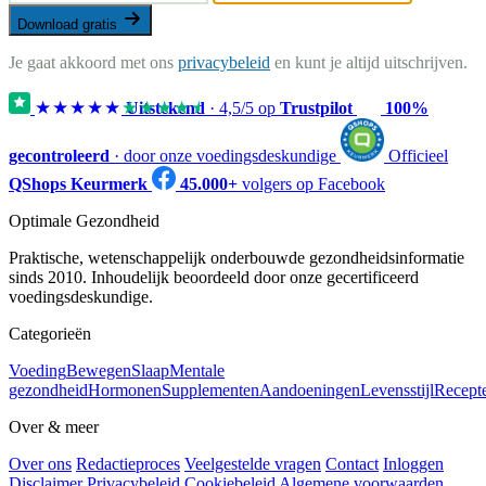
Download gratis
Je gaat akkoord met ons
privacybeleid
en kunt je altijd uitschrijven.
★★★★★
★★★★★
Uitstekend
·
4,5
/5 op
Trustpilot
100%
gecontroleerd
· door onze voedingsdeskundige
Officieel
QShops Keurmerk
45.000+
volgers op Facebook
Optimale Gezondheid
Praktische, wetenschappelijk onderbouwde gezondheidsinformatie
sinds 2010. Inhoudelijk beoordeeld door onze gecertificeerd
voedingsdeskundige.
Categorieën
Voeding
Bewegen
Slaap
Mentale
gezondheid
Hormonen
Supplementen
Aandoeningen
Levensstijl
Recept
Over & meer
Over ons
Redactieproces
Veelgestelde vragen
Contact
Inloggen
Disclaimer
Privacybeleid
Cookiebeleid
Algemene voorwaarden