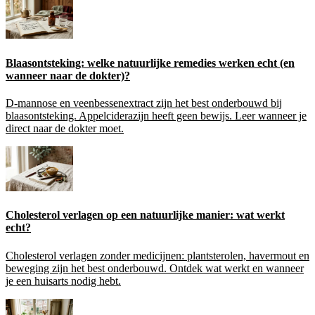
Blaasontsteking: welke natuurlijke remedies werken echt (en
wanneer naar de dokter)?
D-mannose en veenbessenextract zijn het best onderbouwd bij
blaasontsteking. Appelciderazijn heeft geen bewijs. Leer wanneer je
direct naar de dokter moet.
Cholesterol verlagen op een natuurlijke manier: wat werkt
echt?
Cholesterol verlagen zonder medicijnen: plantsterolen, havermout en
beweging zijn het best onderbouwd. Ontdek wat werkt en wanneer
je een huisarts nodig hebt.