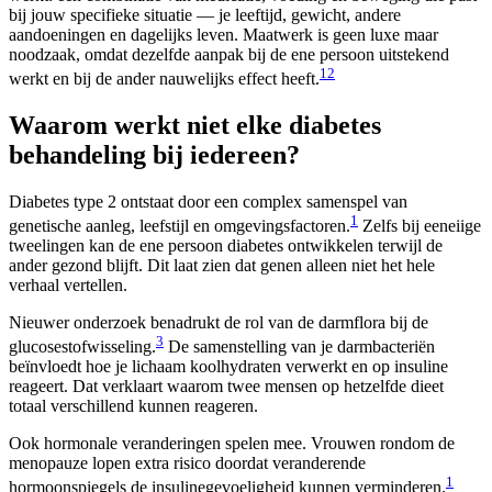
bij jouw specifieke situatie — je leeftijd, gewicht, andere
aandoeningen en dagelijks leven. Maatwerk is geen luxe maar
noodzaak, omdat dezelfde aanpak bij de ene persoon uitstekend
1
2
werkt en bij de ander nauwelijks effect heeft.
Waarom werkt niet elke diabetes
behandeling bij iedereen?
Diabetes type 2 ontstaat door een complex samenspel van
1
genetische aanleg, leefstijl en omgevingsfactoren.
Zelfs bij eeneiige
tweelingen kan de ene persoon diabetes ontwikkelen terwijl de
ander gezond blijft. Dit laat zien dat genen alleen niet het hele
verhaal vertellen.
Nieuwer onderzoek benadrukt de rol van de darmflora bij de
3
glucosestofwisseling.
De samenstelling van je darmbacteriën
beïnvloedt hoe je lichaam koolhydraten verwerkt en op insuline
reageert. Dat verklaart waarom twee mensen op hetzelfde dieet
totaal verschillend kunnen reageren.
Ook hormonale veranderingen spelen mee. Vrouwen rondom de
menopauze lopen extra risico doordat veranderende
1
hormoonspiegels de insulinegevoeligheid kunnen verminderen.