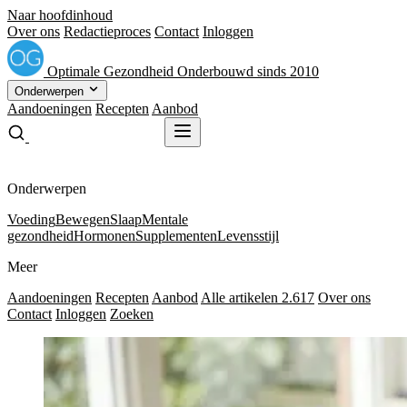
Naar hoofdinhoud
Over ons
Redactieproces
Contact
Inloggen
Optimale
Gezondheid
Onderbouwd sinds 2010
Onderwerpen
Aandoeningen
Recepten
Aanbod
Gratis receptenboek
Gratis receptenboek
Onderwerpen
Voeding
Bewegen
Slaap
Mentale
gezondheid
Hormonen
Supplementen
Levensstijl
Meer
Aandoeningen
Recepten
Aanbod
Alle artikelen
2.617
Over ons
Contact
Inloggen
Zoeken