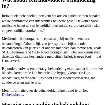
in?
Individuele behandeling betekent dat arts en patiënt samen bepalen
2
welke combinatie van interventies het beste past.
De keuze voor
medicatie hangt af van je leeftijd, nierfunctie, cardiovasculair risico
4
en persoonlijke voorkeuren.
Metformine is doorgaans de eerste stap bij medicamenteuze
4
behandeling.
Afhankelijk van je respons en bijkomende
risicofactoren kan je arts hier andere middelen aan toevoegen, zoals
SGLT2-remmers of GLP-1-receptoragonisten. Dat een kennis met
dezelfde diagnose heel andere medicijnen krijgt, is geen fout — dat
is maatwerk.
Bij oudere volwassenen vraagt behandeling extra aandacht: te strikte
bloedsuikercontrole kan het risico op hypoglykemie (te lage
2
bloedsuiker) verhogen.
Pas nooit zelf je medicatiedosering aan
zonder overleg met je arts.
Meer informatie over de behandelrichtlijnen vind je bij het
Diabetesfonds
.
Hoe ziet een combinatiebehandeling