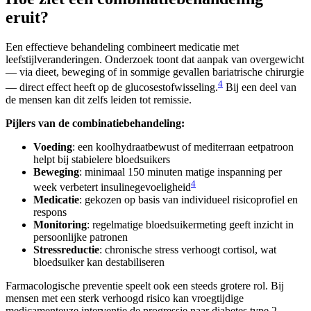
eruit?
Een effectieve behandeling combineert medicatie met
leefstijlveranderingen. Onderzoek toont dat aanpak van overgewicht
— via dieet, beweging of in sommige gevallen bariatrische chirurgie
4
— direct effect heeft op de glucosestofwisseling.
Bij een deel van
de mensen kan dit zelfs leiden tot remissie.
Pijlers van de combinatiebehandeling:
Voeding
: een koolhydraatbewust of mediterraan eetpatroon
helpt bij stabielere bloedsuikers
Beweging
: minimaal 150 minuten matige inspanning per
4
week verbetert insulinegevoeligheid
Medicatie
: gekozen op basis van individueel risicoprofiel en
respons
Monitoring
: regelmatige bloedsuikermeting geeft inzicht in
persoonlijke patronen
Stressreductie
: chronische stress verhoogt cortisol, wat
bloedsuiker kan destabiliseren
Farmacologische preventie speelt ook een steeds grotere rol. Bij
mensen met een sterk verhoogd risico kan vroegtijdige
medicamenteuze interventie de progressie naar diabetes type 2