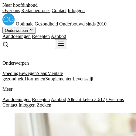
Naar hoofdinhoud
Over ons
Redactieproces
Contact
Inloggen
Optimale
Gezondheid
Onderbouwd sinds 2010
Onderwerpen
Aandoeningen
Recepten
Aanbod
Gratis receptenboek
Gratis receptenboek
Onderwerpen
Voeding
Bewegen
Slaap
Mentale
gezondheid
Hormonen
Supplementen
Levensstijl
Meer
Aandoeningen
Recepten
Aanbod
Alle artikelen
2.617
Over ons
Contact
Inloggen
Zoeken