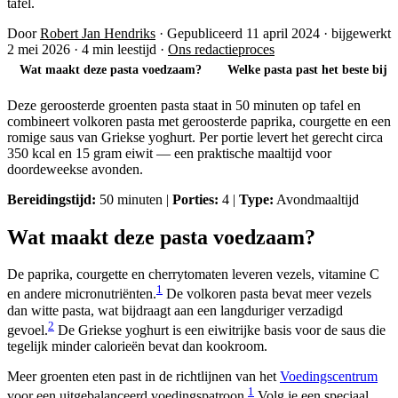
tafel.
Door
Robert Jan Hendriks
·
Gepubliceerd 11 april 2024
·
bijgewerkt
2 mei 2026
·
4 min leestijd
·
Ons redactieproces
Wat maakt deze pasta voedzaam?
Welke pasta past het beste bij d
Deze geroosterde groenten pasta staat in 50 minuten op tafel en
combineert volkoren pasta met geroosterde paprika, courgette en een
romige saus van Griekse yoghurt. Per portie levert het gerecht circa
350 kcal en 15 gram eiwit — een praktische maaltijd voor
doordeweekse avonden.
Bereidingstijd:
50 minuten |
Porties:
4 |
Type:
Avondmaaltijd
Wat maakt deze pasta voedzaam?
De paprika, courgette en cherrytomaten leveren vezels, vitamine C
1
en andere micronutriënten.
De volkoren pasta bevat meer vezels
dan witte pasta, wat bijdraagt aan een langduriger verzadigd
2
gevoel.
De Griekse yoghurt is een eiwitrijke basis voor de saus die
tegelijk minder calorieën bevat dan kookroom.
Meer groenten eten past in de richtlijnen van het
Voedingscentrum
1
voor een uitgebalanceerd voedingspatroon.
Volg je een speciaal