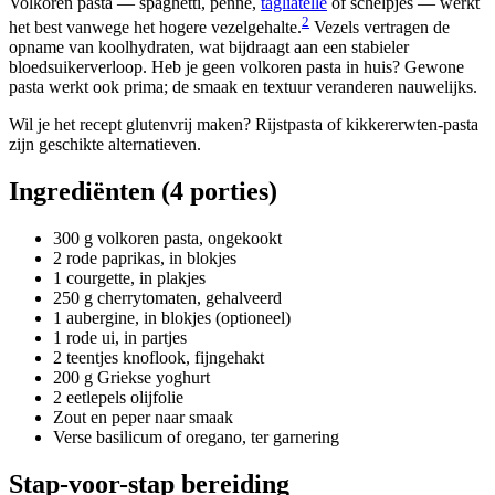
Volkoren pasta — spaghetti, penne,
tagliatelle
of schelpjes — werkt
2
het best vanwege het hogere vezelgehalte.
Vezels vertragen de
opname van koolhydraten, wat bijdraagt aan een stabieler
bloedsuikerverloop. Heb je geen volkoren pasta in huis? Gewone
pasta werkt ook prima; de smaak en textuur veranderen nauwelijks.
Wil je het recept glutenvrij maken? Rijstpasta of kikkererwten-pasta
zijn geschikte alternatieven.
Ingrediënten (4 porties)
300 g volkoren pasta, ongekookt
2 rode paprikas, in blokjes
1 courgette, in plakjes
250 g cherrytomaten, gehalveerd
1 aubergine, in blokjes (optioneel)
1 rode ui, in partjes
2 teentjes knoflook, fijngehakt
200 g Griekse yoghurt
2 eetlepels olijfolie
Zout en peper naar smaak
Verse basilicum of oregano, ter garnering
Stap-voor-stap bereiding