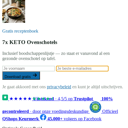
Gratis receptenboek
7x KETO Ovenschotels
Inclusief boodschappenlijstje — zo staat er vanavond al een
gezonde ovenschotel op tafel.
Download gratis
Je gaat akkoord met ons
privacybeleid
en kunt je altijd uitschrijven.
★★★★★
★★★★★
Uitstekend
·
4,5
/5 op
Trustpilot
100%
gecontroleerd
· door onze voedingsdeskundige
Officieel
QShops Keurmerk
45.000+
volgers op Facebook