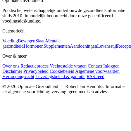
Optimale Gezondheid
Praktische, wetenschappelijk onderbouwde gezondheidsinformatie
sinds 2010. Inhoudelijk beoordeeld door onze gecertificeerd
voedingsdeskundige.
Categorieën
Voeding
Bewegen
Slaap
Mentale
gezondheid
Hormonen
Supplementen
Aandoeningen
Levensstijl
Recept
Over & meer
Over ons
Redactieproces
Veelgestelde vragen
Contact
Inloggen
Disclaimer
Privacybeleid
Cookiebeleid
Algemene voorwaarden
Herroepingsrecht
Leveringsbeleid & garantie
RSS-feed
© 2026 Optimale Gezondheid — Robert Jan Hendriks. Informatie
ter algemene voorlichting; vervangt geen medisch advies.