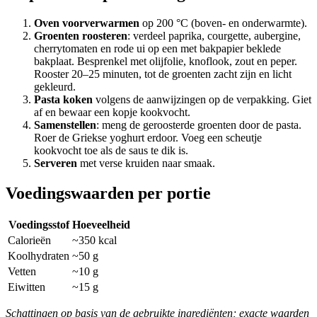
Oven voorverwarmen
op 200 °C (boven- en onderwarmte).
Groenten roosteren
: verdeel paprika, courgette, aubergine,
cherrytomaten en rode ui op een met bakpapier beklede
bakplaat. Besprenkel met olijfolie, knoflook, zout en peper.
Rooster 20–25 minuten, tot de groenten zacht zijn en licht
gekleurd.
Pasta koken
volgens de aanwijzingen op de verpakking. Giet
af en bewaar een kopje kookvocht.
Samenstellen
: meng de geroosterde groenten door de pasta.
Roer de Griekse yoghurt erdoor. Voeg een scheutje
kookvocht toe als de saus te dik is.
Serveren
met verse kruiden naar smaak.
Voedingswaarden per portie
Voedingsstof
Hoeveelheid
Calorieën
~350 kcal
Koolhydraten
~50 g
Vetten
~10 g
Eiwitten
~15 g
Schattingen op basis van de gebruikte ingrediënten; exacte waarden