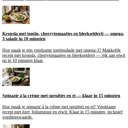
Kropsla met tonijn, cherrytomaatjes en bleekselderij — omega-
3 salade in 10 minuten
Hoe maak je een voedzame tonijnsalade met omega-3? Makkelijk
recept met kropsla, cherrytomaatjes en bleekselderij — rijk aan eiwit
en in 10 minuten klaar.
Spinazie à la crème met spruitjes en ei — klaar in 15 minuten
Hoe maak je spinazie à la crème met spruitjes en ei? Voedzaam
recept met ijzer, foliumzuur en eiwit. Klaar in 15 minuten, inclusief
voedingswaarde.