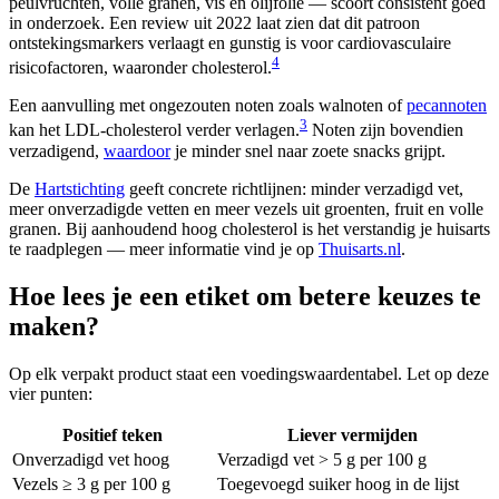
peulvruchten, volle granen, vis en olijfolie — scoort consistent goed
in onderzoek. Een review uit 2022 laat zien dat dit patroon
ontstekingsmarkers verlaagt en gunstig is voor cardiovasculaire
4
risicofactoren, waaronder cholesterol.
Een aanvulling met ongezouten noten zoals walnoten of
pecannoten
3
kan het LDL-cholesterol verder verlagen.
Noten zijn bovendien
verzadigend,
waardoor
je minder snel naar zoete snacks grijpt.
De
Hartstichting
geeft concrete richtlijnen: minder verzadigd vet,
meer onverzadigde vetten en meer vezels uit groenten, fruit en volle
granen. Bij aanhoudend hoog cholesterol is het verstandig je huisarts
te raadplegen — meer informatie vind je op
Thuisarts.nl
.
Hoe lees je een etiket om betere keuzes te
maken?
Op elk verpakt product staat een voedingswaardentabel. Let op deze
vier punten:
Positief teken
Liever vermijden
Onverzadigd vet hoog
Verzadigd vet > 5 g per 100 g
Vezels ≥ 3 g per 100 g
Toegevoegd suiker hoog in de lijst