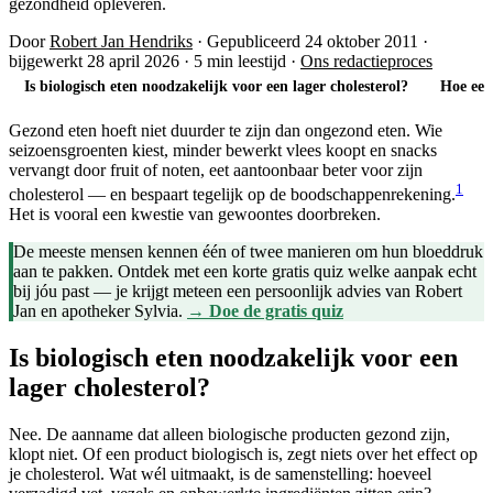
gezondheid opleveren.
Door
Robert Jan Hendriks
·
Gepubliceerd 24 oktober 2011
·
bijgewerkt 28 april 2026
·
5 min leestijd
·
Ons redactieproces
Is biologisch eten noodzakelijk voor een lager cholesterol?
Hoe eet
Gezond eten hoeft niet duurder te zijn dan ongezond eten. Wie
seizoensgroenten kiest, minder bewerkt vlees koopt en snacks
vervangt door fruit of noten, eet aantoonbaar beter voor zijn
1
cholesterol — en bespaart tegelijk op de boodschappenrekening.
Het is vooral een kwestie van gewoontes doorbreken.
De meeste mensen kennen één of twee manieren om hun bloeddruk
aan te pakken. Ontdek met een korte gratis quiz welke aanpak echt
bij jóu past — je krijgt meteen een persoonlijk advies van Robert
Jan en apotheker Sylvia.
→ Doe de gratis quiz
Is biologisch eten noodzakelijk voor een
lager cholesterol?
Nee. De aanname dat alleen biologische producten gezond zijn,
klopt niet. Of een product biologisch is, zegt niets over het effect op
je cholesterol. Wat wél uitmaakt, is de samenstelling: hoeveel