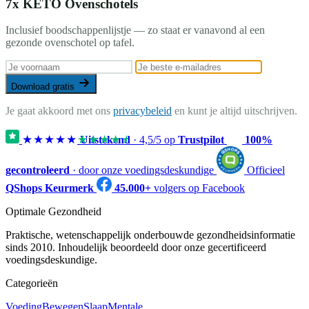
7x KETO Ovenschotels
Inclusief boodschappenlijstje — zo staat er vanavond al een
gezonde ovenschotel op tafel.
Download gratis
Je gaat akkoord met ons
privacybeleid
en kunt je altijd uitschrijven.
★★★★★
★★★★★
Uitstekend
·
4,5
/5 op
Trustpilot
100%
gecontroleerd
· door onze voedingsdeskundige
Officieel
QShops Keurmerk
45.000+
volgers op Facebook
Optimale Gezondheid
Praktische, wetenschappelijk onderbouwde gezondheidsinformatie
sinds 2010. Inhoudelijk beoordeeld door onze gecertificeerd
voedingsdeskundige.
Categorieën
Voeding
Bewegen
Slaap
Mentale