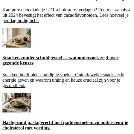
Kan pure chocolade je LDL-cholesterol verlagen? Een meta-analyse
uit 2024 bevestigt het effect van cacaoflavonoïden. Lees hoeveel je
per dag nodig hebt.
Snacken zonder schuldgevoel — wat onderzoek zegt over
gezonde keuzes
Snacken hoeft niet schuldig te voelen. Ontdek welke snacks echt
energie geven en waarom timing en keuze cruciaal zijn voor je
gezondheid.
Hartgezond pastagerecht met paddenstoelen: zo ondersteun je
cholesterol met voeding