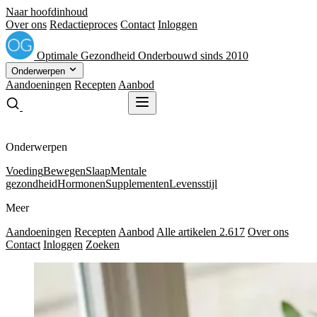
Naar hoofdinhoud
Over ons
Redactieproces
Contact
Inloggen
Optimale
Gezondheid
Onderbouwd sinds 2010
Onderwerpen
Aandoeningen
Recepten
Aanbod
Gratis receptenboek
Gratis receptenboek
Onderwerpen
Voeding
Bewegen
Slaap
Mentale
gezondheid
Hormonen
Supplementen
Levensstijl
Meer
Aandoeningen
Recepten
Aanbod
Alle artikelen
2.617
Over ons
Contact
Inloggen
Zoeken