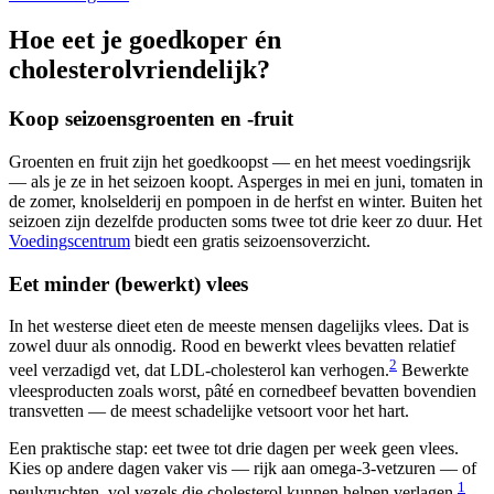
Hoe eet je goedkoper én
cholesterolvriendelijk?
Koop seizoensgroenten en -fruit
Groenten en fruit zijn het goedkoopst — en het meest voedingsrijk
— als je ze in het seizoen koopt. Asperges in mei en juni, tomaten in
de zomer, knolselderij en pompoen in de herfst en winter. Buiten het
seizoen zijn dezelfde producten soms twee tot drie keer zo duur. Het
Voedingscentrum
biedt een gratis seizoensoverzicht.
Eet minder (bewerkt) vlees
In het westerse dieet eten de meeste mensen dagelijks vlees. Dat is
zowel duur als onnodig. Rood en bewerkt vlees bevatten relatief
2
veel verzadigd vet, dat LDL-cholesterol kan verhogen.
Bewerkte
vleesproducten zoals worst, pâté en cornedbeef bevatten bovendien
transvetten — de meest schadelijke vetsoort voor het hart.
Een praktische stap: eet twee tot drie dagen per week geen vlees.
Kies op andere dagen vaker vis — rijk aan omega-3-vetzuren — of
1
peulvruchten, vol vezels die cholesterol kunnen helpen verlagen.