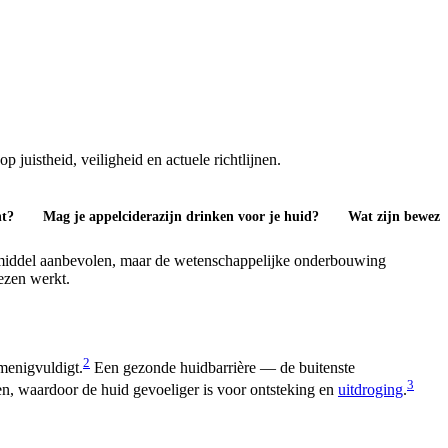
juistheid, veiligheid en actuele richtlijnen.
ht?
Mag je appelciderazijn drinken voor je huid?
Wat zijn beweze
smiddel aanbevolen, maar de wetenschappelijke onderbouwing
wezen werkt.
2
menigvuldigt.
Een gezonde huidbarrière — de buitenste
3
en, waardoor de huid gevoeliger is voor ontsteking en
uitdroging
.