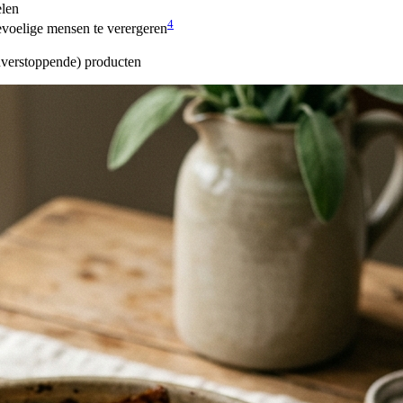
elen
4
gevoelige mensen te verergeren
nverstoppende) producten