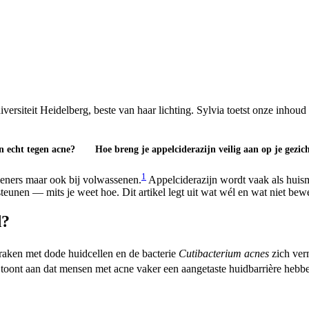
iteit Heidelberg, beste van haar lichting. Sylvia toetst onze inhoud op 
n echt tegen acne?
Hoe breng je appelciderazijn veilig aan op je gezic
1
ieners maar ook bij volwassenen.
Appelciderazijn wordt vaak als hui
steunen — mits je weet hoe. Dit artikel legt uit wat wél en wat niet be
d?
 raken met dode huidcellen en de bacterie
Cutibacterium acnes
zich ver
 toont aan dat mensen met acne vaker een aangetaste huidbarrière hebb