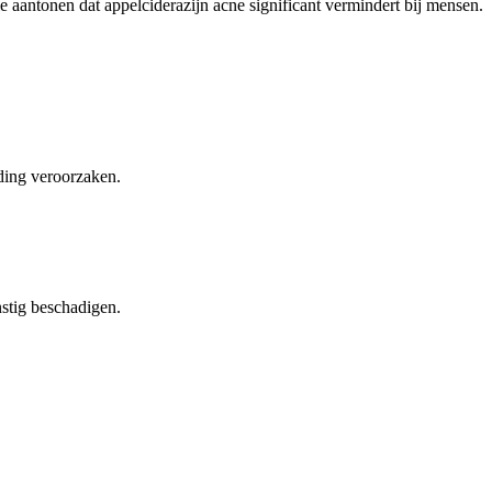
e aantonen dat appelciderazijn acne significant vermindert bij mensen.
ing veroorzaken.
nstig beschadigen.