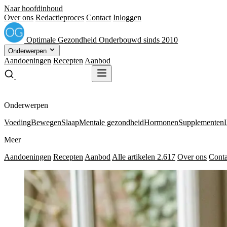
Naar hoofdinhoud
Over ons
Redactieproces
Contact
Inloggen
Optimale
Gezondheid
Onderbouwd sinds 2010
Onderwerpen
Aandoeningen
Recepten
Aanbod
Gratis receptenboek
Gratis receptenboek
Onderwerpen
Voeding
Bewegen
Slaap
Mentale gezondheid
Hormonen
Supplementen
Meer
Aandoeningen
Recepten
Aanbod
Alle artikelen
2.617
Over ons
Conta