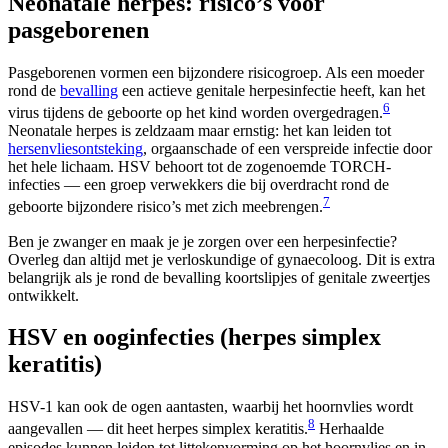
Neonatale herpes: risico’s voor
pasgeborenen
Pasgeborenen vormen een bijzondere risicogroep. Als een moeder
rond de
bevalling
een actieve genitale herpesinfectie heeft, kan het
6
virus tijdens de geboorte op het kind worden overgedragen.
Neonatale herpes is zeldzaam maar ernstig: het kan leiden tot
hersenvliesontsteking
, orgaanschade of een verspreide infectie door
het hele lichaam. HSV behoort tot de zogenoemde TORCH-
infecties — een groep verwekkers die bij overdracht rond de
7
geboorte bijzondere risico’s met zich meebrengen.
Ben je zwanger en maak je je zorgen over een herpesinfectie?
Overleg dan altijd met je verloskundige of gynaecoloog. Dit is extra
belangrijk als je rond de bevalling koortslipjes of genitale zweertjes
ontwikkelt.
HSV en ooginfecties (herpes simplex
keratitis)
HSV-1 kan ook de ogen aantasten, waarbij het hoornvlies wordt
8
aangevallen — dit heet herpes simplex keratitis.
Herhaalde
episodes kunnen leiden tot littekenvorming op het hoornvlies en in