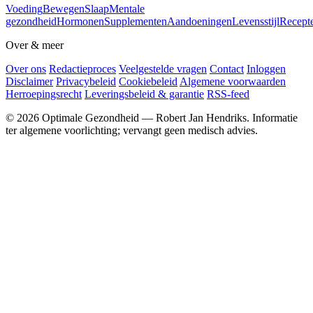
Voeding
Bewegen
Slaap
Mentale
gezondheid
Hormonen
Supplementen
Aandoeningen
Levensstijl
Recept
Over & meer
Over ons
Redactieproces
Veelgestelde vragen
Contact
Inloggen
Disclaimer
Privacybeleid
Cookiebeleid
Algemene voorwaarden
Herroepingsrecht
Leveringsbeleid & garantie
RSS-feed
© 2026 Optimale Gezondheid — Robert Jan Hendriks. Informatie
ter algemene voorlichting; vervangt geen medisch advies.