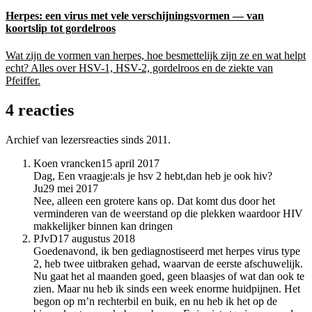
Herpes: een virus met vele verschijningsvormen — van
koortslip tot gordelroos
Wat zijn de vormen van herpes, hoe besmettelijk zijn ze en wat helpt
echt? Alles over HSV-1, HSV-2, gordelroos en de ziekte van
Pfeiffer.
4 reacties
Archief van lezersreacties sinds 2011.
Koen vrancken
15 april 2017
Dag, Een vraagje:als je hsv 2 hebt,dan heb je ook hiv?
Ju
29 mei 2017
Nee, alleen een grotere kans op. Dat komt dus door het
verminderen van de weerstand op die plekken waardoor HIV
makkelijker binnen kan dringen
PJvD
17 augustus 2018
Goedenavond, ik ben gediagnostiseerd met herpes virus type
2, heb twee uitbraken gehad, waarvan de eerste afschuwelijk.
Nu gaat het al maanden goed, geen blaasjes of wat dan ook te
zien. Maar nu heb ik sinds een week enorme huidpijnen. Het
begon op m’n rechterbil en buik, en nu heb ik het op de