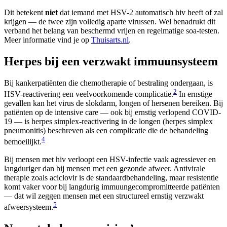
Dit betekent
niet
dat iemand met HSV-2 automatisch hiv heeft of zal
krijgen — de twee zijn volledig aparte virussen. Wel benadrukt dit
verband het belang van beschermd vrijen en regelmatige soa-testen.
Meer informatie vind je op
Thuisarts.nl
.
Herpes bij een verzwakt immuunsysteem
Bij kankerpatiënten die chemotherapie of bestraling ondergaan, is
2
HSV-reactivering een veelvoorkomende complicatie.
In ernstige
gevallen kan het virus de slokdarm, longen of hersenen bereiken. Bij
patiënten op de intensive care — ook bij ernstig verlopend COVID-
19 — is herpes simplex-reactivering in de longen (herpes simplex
pneumonitis) beschreven als een complicatie die de behandeling
4
bemoeilijkt.
Bij mensen met hiv verloopt een HSV-infectie vaak agressiever en
langduriger dan bij mensen met een gezonde afweer. Antivirale
therapie zoals aciclovir is de standaardbehandeling, maar resistentie
komt vaker voor bij langdurig immuungecompromitteerde patiënten
— dat wil zeggen mensen met een structureel ernstig verzwakt
5
afweersysteem.