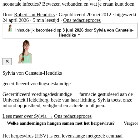
neonatale infecties? Bewezen verbanden en wat je eraan kunt doen.
Door
Robert Jan Hendriks
·
Gepubliceerd 20 mei 2012
·
bijgewerkt
24 april 2026
·
5 min leestijd
·
Ons redactieproces
Inhoudelijk beoordeeld op
3 juni 2026
door
Sylvia von Canstein-
Hendriks
Sylvia von Canstein-Hendriks
gecertificeerd voedingsdeskundige
Gecertificeerd voedingsdeskundige — farmacie gestudeerd aan de
Universiteit Heidelberg, beste van haar lichting. Sylvia toetst onze
inhoud op juistheid, veiligheid en actuele richtlijnen.
Lees meer over Sylvia →
Ons redactieproces
Welke aandoeningen hangen samen met het herpesvirus?
Vergroot
Het herpesvirus (HSV) is een levenslange metgezel: eenmaal