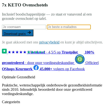
7x KETO Ovenschotels
Inclusief boodschappenlijstje — zo staat er vanavond al een
gezonde ovenschotel op tafel.
Download gratis
Je gaat akkoord met ons
privacybeleid
en kunt je altijd uitschrijven.
★★★★★
★★★★★
Uitstekend
·
4,5
/5 op
Trustpilot
100%
gecontroleerd
· door onze voedingsdeskundige
Officieel
QShops Keurmerk
45.000+
volgers op Facebook
Optimale Gezondheid
Praktische, wetenschappelijk onderbouwde gezondheidsinformatie
sinds 2010. Inhoudelijk beoordeeld door onze gecertificeerd
voedingsdeskundige.
Categorieën