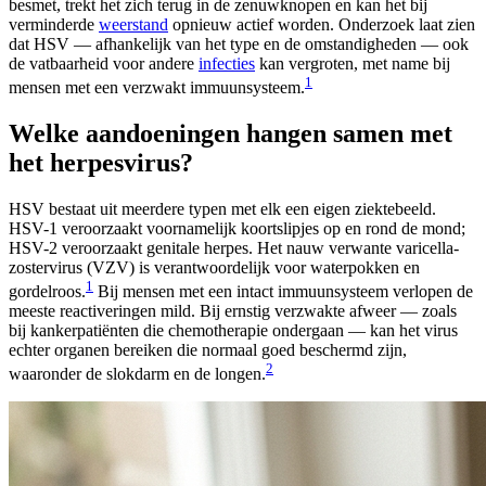
besmet, trekt het zich terug in de zenuwknopen en kan het bij
verminderde
weerstand
opnieuw actief worden. Onderzoek laat zien
dat HSV — afhankelijk van het type en de omstandigheden — ook
de vatbaarheid voor andere
infecties
kan vergroten, met name bij
1
mensen met een verzwakt immuunsysteem.
Welke aandoeningen hangen samen met
het herpesvirus?
HSV bestaat uit meerdere typen met elk een eigen ziektebeeld.
HSV-1 veroorzaakt voornamelijk koortslipjes op en rond de mond;
HSV-2 veroorzaakt genitale herpes. Het nauw verwante varicella-
zostervirus (VZV) is verantwoordelijk voor waterpokken en
1
gordelroos.
Bij mensen met een intact immuunsysteem verlopen de
meeste reactiveringen mild. Bij ernstig verzwakte afweer — zoals
bij kankerpatiënten die chemotherapie ondergaan — kan het virus
echter organen bereiken die normaal goed beschermd zijn,
2
waaronder de slokdarm en de longen.