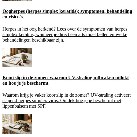
Oogherpes (herpes simplex keratitis): symptomen, behandeling
en risico's
Herpes in het oog herkend? Lees over de symptomen van herpes
simplex keratitis, wanneer je direct een arts moet bellen en welke
behandelingen beschikbaar zijn.
Koortslip in de zomer: waarom UV-straling uitbraken uitlokt
en hoe je je beschermt
Waarom krijg je vaker koortslip in de zomer? UV-straling activeert
slapend herpes simplex virus. Ontdek hoe je je beschermt met
lippenbalsem met SPF.