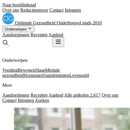
Naar hoofdinhoud
Over ons
Redactieproces
Contact
Inloggen
Optimale
Gezondheid
Onderbouwd sinds 2010
Onderwerpen
Aandoeningen
Recepten
Aanbod
Gratis receptenboek
Gratis receptenboek
Onderwerpen
Voeding
Bewegen
Slaap
Mentale
gezondheid
Hormonen
Supplementen
Levensstijl
Meer
Aandoeningen
Recepten
Aanbod
Alle artikelen
2.617
Over ons
Contact
Inloggen
Zoeken