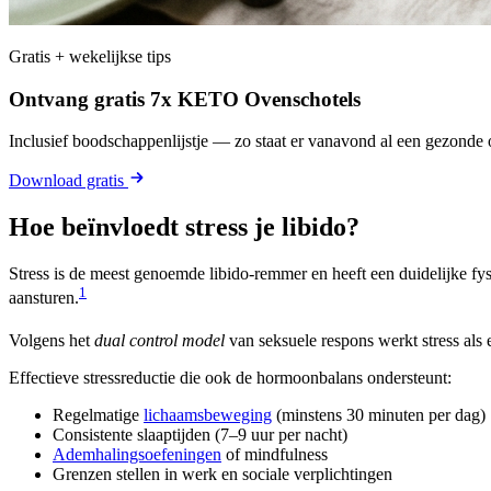
Gratis + wekelijkse tips
Ontvang gratis 7x KETO Ovenschotels
Inclusief boodschappenlijstje — zo staat er vanavond al een gezonde o
Download gratis
Hoe beïnvloedt stress je libido?
Stress is de meest genoemde libido-remmer en heeft een duidelijke fy
1
aansturen.
Volgens het
dual control model
van seksuele respons werkt stress als e
Effectieve stressreductie die ook de hormoonbalans ondersteunt:
Regelmatige
lichaamsbeweging
(minstens 30 minuten per dag)
Consistente slaaptijden (7–9 uur per nacht)
Ademhalingsoefeningen
of mindfulness
Grenzen stellen in werk en sociale verplichtingen