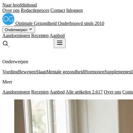
Naar hoofdinhoud
Over ons
Redactieproces
Contact
Inloggen
Optimale
Gezondheid
Onderbouwd sinds 2010
Onderwerpen
Aandoeningen
Recepten
Aanbod
Gratis receptenboek
Gratis receptenboek
Onderwerpen
Voeding
Bewegen
Slaap
Mentale gezondheid
Hormonen
Supplementen
Meer
Aandoeningen
Recepten
Aanbod
Alle artikelen
2.617
Over ons
Conta