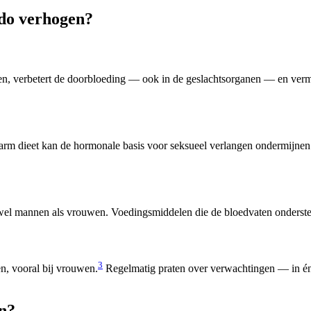
ido verhogen?
, verbetert de doorbloeding — ook in de geslachtsorganen — en vermi
rm dieet kan de hormonale basis voor seksueel verlangen ondermijnen. 
owel mannen als vrouwen. Voedingsmiddelen die de bloedvaten onderste
3
en, vooral bij vrouwen.
Regelmatig praten over verwachtingen — in én b
en?