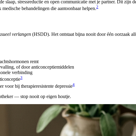
de slaap, stressreductie en open communicatie met je partner. Dit zijn d
2
 medische behandelingen die aantoonbaar helpen.
ksueel verlangen
(HSDD). Het ontstaat bijna nooit door één oorzaak all
slachtshormonen remt
alling, of door anticonceptiemiddelen
ionele verbinding
3
ticonceptie
4
r voor bij therapieresistente depressie
potheker — stop nooit op eigen houtje.