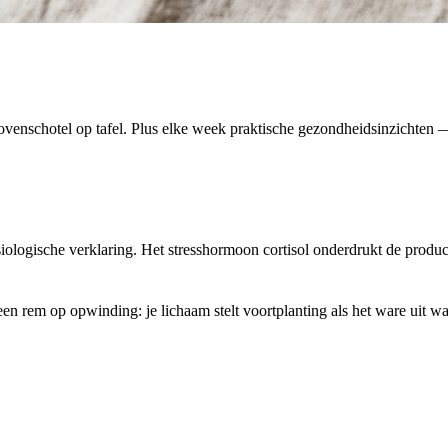
venschotel op tafel. Plus elke week praktische gezondheidsinzichten — 
siologische verklaring. Het stresshormoon cortisol onderdrukt de prod
en rem op opwinding: je lichaam stelt voortplanting als het ware uit wan