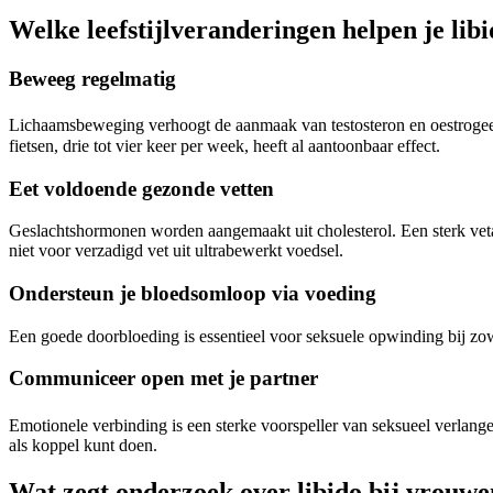
Welke leefstijlveranderingen helpen je lib
Beweeg regelmatig
Lichaamsbeweging verhoogt de aanmaak van testosteron en oestrogeen
fietsen, drie tot vier keer per week, heeft al aantoonbaar effect.
Eet voldoende gezonde vetten
Geslachtshormonen worden aangemaakt uit cholesterol. Een sterk veta
niet voor verzadigd vet uit ultrabewerkt voedsel.
Ondersteun je bloedsomloop via voeding
Een goede doorbloeding is essentieel voor seksuele opwinding bij z
Communiceer open met je partner
Emotionele verbinding is een sterke voorspeller van seksueel verlang
als koppel kunt doen.
Wat zegt onderzoek over libido bij vrouw