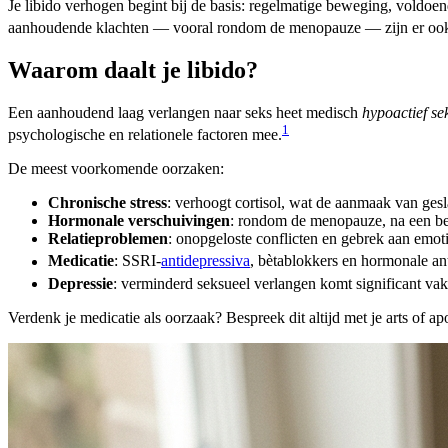
Je libido verhogen begint bij de basis: regelmatige beweging, voldoen
aanhoudende klachten — vooral rondom de menopauze — zijn er ook
Waarom daalt je libido?
Een aanhoudend laag verlangen naar seks heet medisch
hypoactief se
1
psychologische en relationele factoren mee.
De meest voorkomende oorzaken:
Chronische stress
: verhoogt cortisol, wat de aanmaak van ge
Hormonale verschuivingen
: rondom de menopauze, na een bev
Relatieproblemen
: onopgeloste conflicten en gebrek aan emot
Medicatie
: SSRI-
antidepressiva
, bètablokkers en hormonale an
Depressie
: verminderd seksueel verlangen komt significant vake
Verdenk je medicatie als oorzaak? Bespreek dit altijd met je arts of a