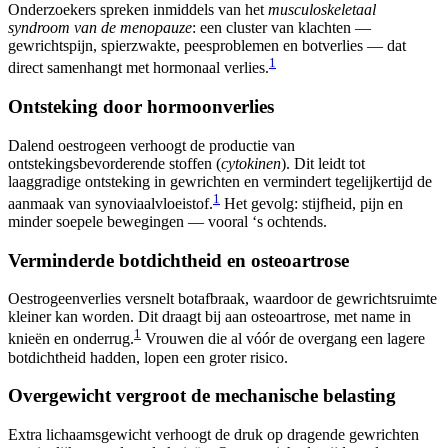
Onderzoekers spreken inmiddels van het
musculoskeletaal
syndroom van de menopauze
: een cluster van klachten —
gewrichtspijn, spierzwakte, peesproblemen en botverlies — dat
1
direct samenhangt met hormonaal verlies.
Ontsteking door hormoonverlies
Dalend oestrogeen verhoogt de productie van
ontstekingsbevorderende stoffen (
cytokinen
). Dit leidt tot
laaggradige ontsteking in gewrichten en vermindert tegelijkertijd de
1
aanmaak van synoviaalvloeistof.
Het gevolg: stijfheid, pijn en
minder soepele bewegingen — vooral ‘s ochtends.
Verminderde botdichtheid en osteoartrose
Oestrogeenverlies versnelt botafbraak, waardoor de gewrichtsruimte
kleiner kan worden. Dit draagt bij aan osteoartrose, met name in
1
knieën en onderrug.
Vrouwen die al vóór de overgang een lagere
botdichtheid hadden, lopen een groter risico.
Overgewicht vergroot de mechanische belasting
Extra lichaamsgewicht verhoogt de druk op dragende gewrichten