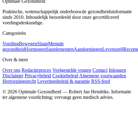
Optimale Gezondheid
Praktische, wetenschappelijk onderbouwde gezondheidsinformatie
sinds 2010. Inhoudelijk beoordeeld door onze gecertificeerd
voedingsdeskundige.
Categorieën
Voeding
Bewegen
Slaap
Mentale
gezondheid
Hormonen
Supplementen
Aandoeningen
Levensstijl
Recept
Over & meer
Over ons
Redactieproces
Veelgestelde vragen
Contact
Inloggen
Disclaimer
Privacybeleid
Cookiebeleid
Algemene voorwaarden
Herroepingsrecht
Leveringsbeleid & garantie
RSS-feed
© 2026 Optimale Gezondheid — Robert Jan Hendriks. Informatie
ter algemene voorlichting; vervangt geen medisch advies.