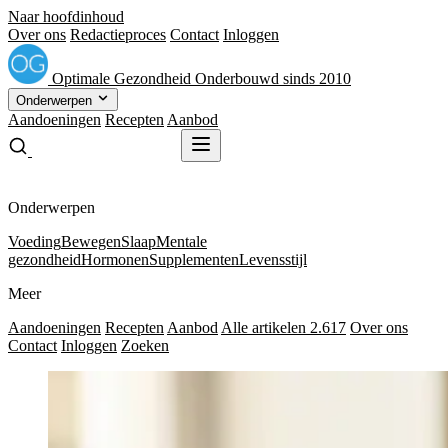
Naar hoofdinhoud
Over ons
Redactieproces
Contact
Inloggen
Optimale
Gezondheid
Onderbouwd sinds 2010
Onderwerpen
Aandoeningen
Recepten
Aanbod
Gratis receptenboek
Gratis receptenboek
Onderwerpen
Voeding
Bewegen
Slaap
Mentale
gezondheid
Hormonen
Supplementen
Levensstijl
Meer
Aandoeningen
Recepten
Aanbod
Alle artikelen
2.617
Over ons
Contact
Inloggen
Zoeken