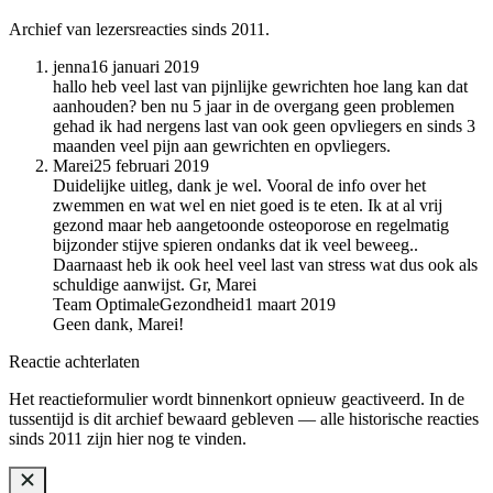
Archief van lezersreacties sinds 2011.
jenna
16 januari 2019
hallo heb veel last van pijnlijke gewrichten hoe lang kan dat
aanhouden? ben nu 5 jaar in de overgang geen problemen
gehad ik had nergens last van ook geen opvliegers en sinds 3
maanden veel pijn aan gewrichten en opvliegers.
Marei
25 februari 2019
Duidelijke uitleg, dank je wel. Vooral de info over het
zwemmen en wat wel en niet goed is te eten. Ik at al vrij
gezond maar heb aangetoonde osteoporose en regelmatig
bijzonder stijve spieren ondanks dat ik veel beweeg..
Daarnaast heb ik ook heel veel last van stress wat dus ook als
schuldige aanwijst. Gr, Marei
Team OptimaleGezondheid
1 maart 2019
Geen dank, Marei!
Reactie achterlaten
Het reactieformulier wordt binnenkort opnieuw geactiveerd. In de
tussentijd is dit archief bewaard gebleven — alle historische reacties
sinds 2011 zijn hier nog te vinden.