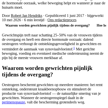
de hormonale oorzaak, welke beweging helpt en wanneer je naar de
huisarts moet.
Door
Robert Jan Hendriks
·
Gepubliceerd 1 juni 2017
·
bijgewerkt
10 mei 2026
·
6 min leestijd
·
Ons redactieproces
Waarom worden gewrichten pijnlijk tijdens de overgang?
Hoe her
Gewrichtspijn treft naar schatting 25–50% van de vrouwen tijdens
de overgang en heeft een directe hormonale oorzaak: dalend
oestrogeen verhoogt de ontstekingsgevoeligheid in gewrichten en
1
vermindert de aanmaak van synoviaalvloeistof.
Met gerichte
beweging, voeding en eventueel medische ondersteuning neemt de
pijn bij de meeste vrouwen merkbaar af.
Waarom worden gewrichten pijnlijk
tijdens de overgang?
Oestrogeen beschermt gewrichten op meerdere manieren: het remt
ontsteking, ondersteunt kraakbeenopbouw en stimuleert de
productie van synoviaalvloeistof — de natuurlijke smering van je
gewrichten. Wanneer de oestrogeenspiegel daalt in de
perimenopauze
, valt die bescherming grotendeels weg.