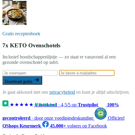
Gratis receptenboek
7x KETO Ovenschotels
Inclusief boodschappenlijstje — zo staat er vanavond al een
gezonde ovenschotel op tafel.
Download gratis
Je gaat akkoord met ons
privacybeleid
en kunt je altijd uitschrijven.
★★★★★
★★★★★
Uitstekend
·
4,5
/5 op
Trustpilot
100%
gecontroleerd
· door onze voedingsdeskundige
Officieel
QShops Keurmerk
45.000+
volgers op Facebook