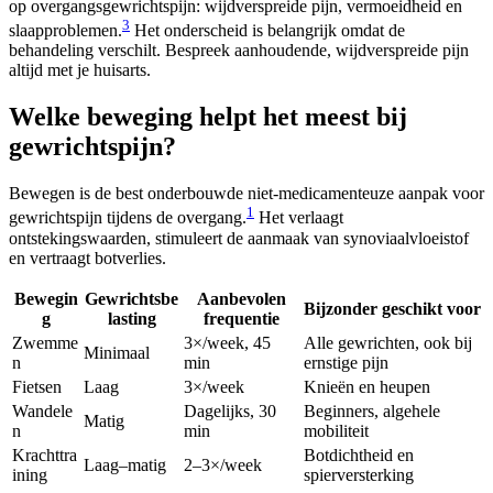
op overgangsgewrichtspijn: wijdverspreide pijn, vermoeidheid en
3
slaapproblemen.
Het onderscheid is belangrijk omdat de
behandeling verschilt. Bespreek aanhoudende, wijdverspreide pijn
altijd met je huisarts.
Welke beweging helpt het meest bij
gewrichtspijn?
Bewegen is de best onderbouwde niet-medicamenteuze aanpak voor
1
gewrichtspijn tijdens de overgang.
Het verlaagt
ontstekingswaarden, stimuleert de aanmaak van synoviaalvloeistof
en vertraagt botverlies.
Bewegin
Gewrichtsbe
Aanbevolen
Bijzonder geschikt voor
g
lasting
frequentie
Zwemme
3×/week, 45
Alle gewrichten, ook bij
Minimaal
n
min
ernstige pijn
Fietsen
Laag
3×/week
Knieën en heupen
Wandele
Dagelijks, 30
Beginners, algehele
Matig
n
min
mobiliteit
Krachttra
Botdichtheid en
Laag–matig
2–3×/week
ining
spierversterking