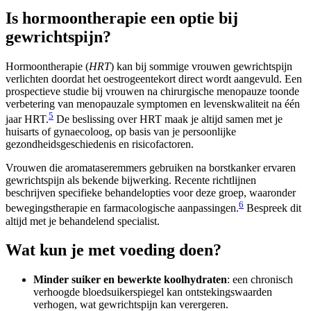
Is hormoontherapie een optie bij
gewrichtspijn?
Hormoontherapie (
HRT
) kan bij sommige vrouwen gewrichtspijn
verlichten doordat het oestrogeentekort direct wordt aangevuld. Een
prospectieve studie bij vrouwen na chirurgische menopauze toonde
verbetering van menopauzale symptomen en levenskwaliteit na één
5
jaar HRT.
De beslissing over HRT maak je altijd samen met je
huisarts of gynaecoloog, op basis van je persoonlijke
gezondheidsgeschiedenis en risicofactoren.
Vrouwen die aromataseremmers gebruiken na borstkanker ervaren
gewrichtspijn als bekende bijwerking. Recente richtlijnen
beschrijven specifieke behandelopties voor deze groep, waaronder
6
bewegingstherapie en farmacologische aanpassingen.
Bespreek dit
altijd met je behandelend specialist.
Wat kun je met voeding doen?
Minder suiker en bewerkte koolhydraten
: een chronisch
verhoogde bloedsuikerspiegel kan ontstekingswaarden
verhogen, wat gewrichtspijn kan verergeren.