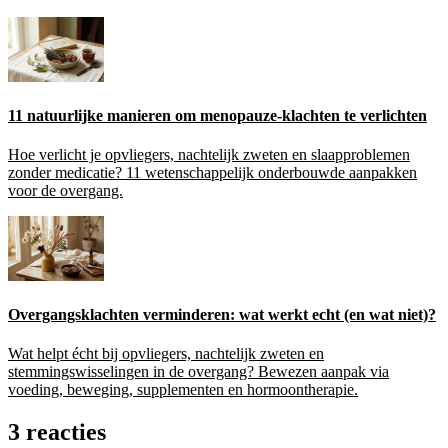
11 natuurlijke manieren om menopauze-klachten te verlichten
Hoe verlicht je opvliegers, nachtelijk zweten en slaapproblemen
zonder medicatie? 11 wetenschappelijk onderbouwde aanpakken
voor de overgang.
Overgangsklachten verminderen: wat werkt echt (en wat niet)?
Wat helpt écht bij opvliegers, nachtelijk zweten en
stemmingswisselingen in de overgang? Bewezen aanpak via
voeding, beweging, supplementen en hormoontherapie.
3 reacties