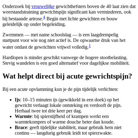
Onderzoek bij
vrouwelijke
gewichthefsters boven de 40 laat zien dat
weerstandstraining gewrichtspijn significant kan verminderen, ook
4
bij bestaande artrose.
Begin met lichte gewichten en bouw
geleidelijk op onder begeleiding.
Zwemmen — met name schoolslag — is een laagdrempelig
startpunt voor wie nog niet actief is. De opwaartse druk van het
1
water ontlast de gewrichten vrijwel volledig.
Hardlopen is minder geschikt vanwege de hogere stootbelasting.
Stevig wandelen is een goed alternatief voor dagelijkse mobiliteit.
Wat helpt direct bij acute gewrichtspijn?
Bij een acute opvlamming kun je de pijn tijdelijk verlichten:
Ijs
: 10–15 minuten ijs (gewikkeld in een doek) op het
gewricht verlaagt lokale ontsteking en verdooft de pijn.
Herhaal twee tot drie keer per dag.
Warmte
: bij spierstijfheid of krampen werkt een
warmtekompres of warme douche beter dan koude.
Brace
: geeft tijdelijke stabiliteit, maar gebruik hem niet
continu — langdurig gebruik leidt tot spierzwakte.