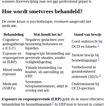
wanneer doorverwijzing naar een ggz-professional gepast is.
Hoe wordt smetvrees behandeld?
De eerste keuze is psychotherapie, eventueel aangevuld met
medicatie.
Behandeling
Wat houdt het in?
Stand van bewijs
Cognitieve
Negatieve gedachten over
Goed onderzocht bij
gedragstherapi
besmetting herkennen en
1
OCD en fobieën
e (CGT)
bijstellen
Exposure en
Stapsgewijze blootstelling aan
Sterkste bewijs bij
responspreven
gevreesde situaties, zonder
1
besmettingsangst
tie (ERP)
veiligheidsgedrag
Veelbelovend in
Virtuele blootstelling via
Mixed reality
gerandomiseerd
headset, als aanvulling op
exposure
5
ERP
onderzoek (2025)
Serotonine-
Medicatie
Ondersteunend bij
heropnameremmers; altijd in
(SSRI’s)
OCD-spectrum
overleg met arts
Exposure en responspreventie (ERP)
geldt als de meest effectieve
1
behandeling bij besmettingsangst.
In ERP kom je bewust in contact