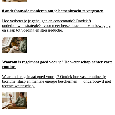
8 onderbouwde manieren om je hersenkracht te vergroten
Hoe verbeter je je geheugen en concentratie? Ontdek 8
onderbouwde strategieën voor meer hersenkracht — van beweging
en slaap tot voeding en stressreductie.
Waarom is regelmaat goed voor je? De wetenschap achter vaste
routines
Waarom is regelmaat goed voor je? Ontdek hoe vaste routines je
bioritme, slaap en mentale energie beschermen — onderbouwd met
recente wetenschap.