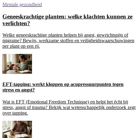
Mentale gezondheid
Geneeskrachtige planten: welke klachten kunnen ze
verlichten?
Welke geneeskrachtige planten helpen bij angst, gewrichtspijn of
migraine? Bewijs, werkzame stoffen en veiligheidswaarschuwingen
per plant op een rij.
EFT-tapping: werkt kloppen op acupressuurpunten tegen
stress en angst?
Wat is EFT (Emotional Freedom Technique) en helpt het écht bij
stress, angst of trauma? Bekijk wat wetenschappelijk onderzoek zegt
over tapping.