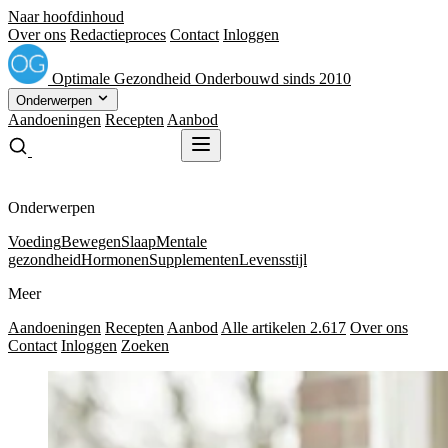
Naar hoofdinhoud
Over ons
Redactieproces
Contact
Inloggen
Optimale
Gezondheid
Onderbouwd sinds 2010
Onderwerpen
Aandoeningen
Recepten
Aanbod
Gratis receptenboek
Gratis receptenboek
Onderwerpen
Voeding
Bewegen
Slaap
Mentale
gezondheid
Hormonen
Supplementen
Levensstijl
Meer
Aandoeningen
Recepten
Aanbod
Alle artikelen
2.617
Over ons
Contact
Inloggen
Zoeken