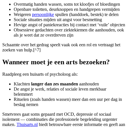
Overmatig handen wassen, soms tot kloofjes of bloedingen
Openbare toiletten, deurknoppen en handgrepen vermijden
Weigeren
persoonlijke
spullen (handdoek, bestek) te delen
Sociale situaties mijden uit angst voor besmetting
Hevige angst of paniekreacties bij contact met ‘vuile’ objecten
Obsessieve gedachten over ziektekiemen die aanhouden, ook
als je weet dat ze overdreven zijn
Schaamte over het gedrag speelt vaak ook een rol en vertraagt het
zoeken van hulp.[^7]
Wanneer moet je een arts bezoeken?
Raadpleeg een huisarts of psycholoog als:
Klachten
langer dan zes maanden
aanhouden
De angst je werk, relaties of sociale leven merkbaar
belemmert
Rituelen (zoals handen wassen) meer dan een uur per dag in
beslag nemen
Smetvrees gaat soms gepaard met OCD, depressie of sociaal
isolement — combinaties die professionele begeleiding urgenter
maken.
Thuisarts.nl
biedt betrouwbare eerste informatie en geeft aan