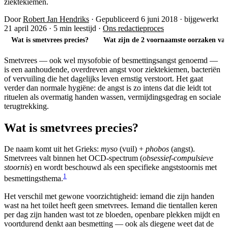
ziektekiemen.
Door
Robert Jan Hendriks
·
Gepubliceerd 6 juni 2018
·
bijgewerkt
21 april 2026
·
5 min leestijd
·
Ons redactieproces
Wat is smetvrees precies?
Wat zijn de 2 voornaamste oorzaken va
Smetvrees — ook wel mysofobie of besmettingsangst genoemd —
is een aanhoudende, overdreven angst voor ziektekiemen, bacteriën
of vervuiling die het dagelijks leven ernstig verstoort. Het gaat
verder dan normale hygiëne: de angst is zo intens dat die leidt tot
rituelen als overmatig handen wassen, vermijdingsgedrag en sociale
terugtrekking.
Wat is smetvrees precies?
De naam komt uit het Grieks:
myso
(vuil) +
phobos
(angst).
Smetvrees valt binnen het OCD-spectrum (
obsessief-compulsieve
stoornis
) en wordt beschouwd als een specifieke angststoornis met
1
besmettingsthema.
Het verschil met gewone voorzichtigheid: iemand die zijn handen
wast na het toilet heeft geen smetvrees. Iemand die tientallen keren
per dag zijn handen wast tot ze bloeden, openbare plekken mijdt en
voortdurend denkt aan besmetting — ook als diegene weet dat de