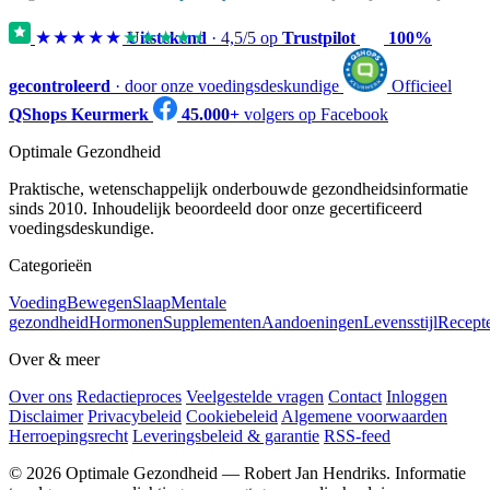
★★★★★
★★★★★
Uitstekend
·
4,5
/5 op
Trustpilot
100%
gecontroleerd
· door onze voedingsdeskundige
Officieel
QShops Keurmerk
45.000+
volgers op Facebook
Optimale Gezondheid
Praktische, wetenschappelijk onderbouwde gezondheidsinformatie
sinds 2010. Inhoudelijk beoordeeld door onze gecertificeerd
voedingsdeskundige.
Categorieën
Voeding
Bewegen
Slaap
Mentale
gezondheid
Hormonen
Supplementen
Aandoeningen
Levensstijl
Recept
Over & meer
Over ons
Redactieproces
Veelgestelde vragen
Contact
Inloggen
Disclaimer
Privacybeleid
Cookiebeleid
Algemene voorwaarden
Herroepingsrecht
Leveringsbeleid & garantie
RSS-feed
© 2026 Optimale Gezondheid — Robert Jan Hendriks. Informatie