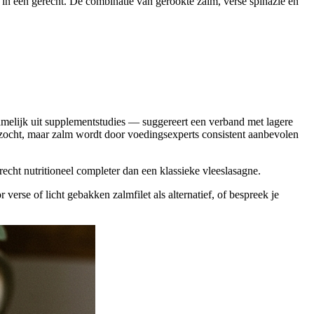
r in één gerecht. De combinatie van gerookte zalm, verse spinazie en
lijk uit supplementstudies — suggereert een verband met lagere
rzocht, maar zalm wordt door voedingsexperts consistent aanbevolen
echt nutritioneel completer dan een klassieke vleeslasagne.
erse of licht gebakken zalmfilet als alternatief, of bespreek je