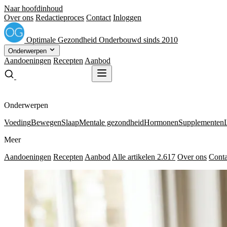
Naar hoofdinhoud
Over ons
Redactieproces
Contact
Inloggen
Optimale
Gezondheid
Onderbouwd sinds 2010
Onderwerpen
Aandoeningen
Recepten
Aanbod
Gratis receptenboek
Gratis receptenboek
Onderwerpen
Voeding
Bewegen
Slaap
Mentale gezondheid
Hormonen
Supplementen
Meer
Aandoeningen
Recepten
Aanbod
Alle artikelen
2.617
Over ons
Conta