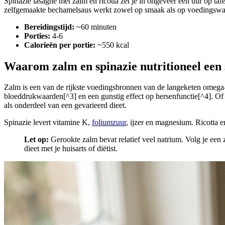
Spinazie lasagne met zalm en ricotta zet je in ongeveer een uur op ta
zelfgemaakte bechamelsaus werkt zowel op smaak als op voedingswaa
Bereidingstijd:
~60 minuten
Porties:
4-6
Calorieën per portie:
~550 kcal
Waarom zalm en spinazie nutritioneel een 
Zalm is een van de rijkste voedingsbronnen van de langeketen ome
bloeddrukwaarden[^3] en een gunstig effect op hersenfunctie[^4]. Of
als onderdeel van een gevarieerd dieet.
Spinazie levert vitamine K,
foliumzuur
, ijzer en magnesium. Ricotta e
Let op:
Gerookte zalm bevat relatief veel natrium. Volg je een 
dieet met je huisarts of diëtist.