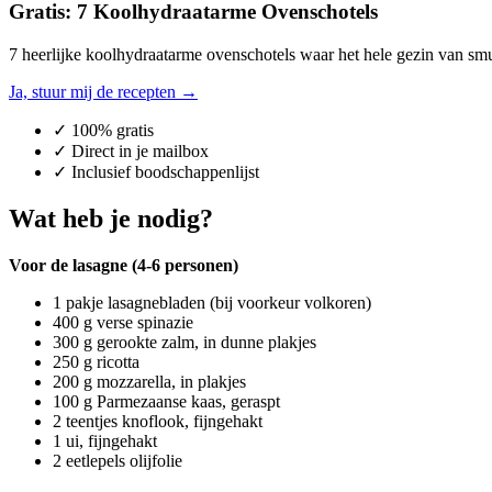
Gratis: 7 Koolhydraatarme Ovenschotels
7 heerlijke koolhydraatarme ovenschotels waar het hele gezin van smul
Ja, stuur mij de recepten →
✓ 100% gratis
✓ Direct in je mailbox
✓ Inclusief boodschappenlijst
Wat heb je nodig?
Voor de lasagne (4-6 personen)
1 pakje lasagnebladen (bij voorkeur volkoren)
400 g verse spinazie
300 g gerookte zalm, in dunne plakjes
250 g ricotta
200 g mozzarella, in plakjes
100 g Parmezaanse kaas, geraspt
2 teentjes knoflook, fijngehakt
1 ui, fijngehakt
2 eetlepels olijfolie