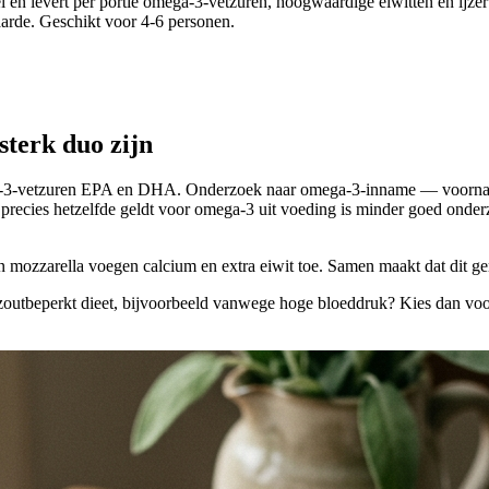
fel en levert per portie omega-3-vetzuren, hoogwaardige eiwitten en ijze
rde. Geschikt voor 4-6 personen.
sterk duo zijn
ga-3-vetzuren EPA en DHA. Onderzoek naar omega-3-inname — voorname
 precies hetzelfde geldt voor omega-3 uit voeding is minder goed onde
n mozzarella voegen calcium en extra eiwit toe. Samen maakt dat dit ger
zoutbeperkt dieet, bijvoorbeeld vanwege hoge bloeddruk? Kies dan voor v