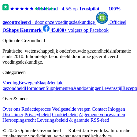
★★★★★
★★★★★
Uitstekend
·
4,5
/5 op
Trustpilot
100%
gecontroleerd
· door onze voedingsdeskundige
Officieel
QShops Keurmerk
45.000+
volgers op Facebook
Optimale Gezondheid
Praktische, wetenschappelijk onderbouwde gezondheidsinformatie
sinds 2010. Inhoudelijk beoordeeld door onze gecertificeerd
voedingsdeskundige.
Categorieën
Voeding
Bewegen
Slaap
Mentale
gezondheid
Hormonen
Supplementen
Aandoeningen
Levensstijl
Recept
Over & meer
Over ons
Redactieproces
Veelgestelde vragen
Contact
Inloggen
Disclaimer
Privacybeleid
Cookiebeleid
Algemene voorwaarden
Herroepingsrecht
Leveringsbeleid & garantie
RSS-feed
© 2026 Optimale Gezondheid — Robert Jan Hendriks. Informatie
ter algemene voorlichting; vervangt geen medisch advies.