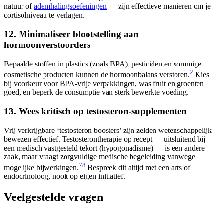
natuur of
ademhalingsoefeningen
— zijn effectieve manieren om je
cortisolniveau te verlagen.
12. Minimaliseer blootstelling aan
hormoonverstoorders
Bepaalde stoffen in plastics (zoals BPA), pesticiden en sommige
2
cosmetische producten kunnen de hormoonbalans verstoren.
Kies
bij voorkeur voor BPA-vrije verpakkingen, was fruit en groenten
goed, en beperk de consumptie van sterk bewerkte voeding.
13. Wees kritisch op testosteron-supplementen
Vrij verkrijgbare ‘testosteron boosters’ zijn zelden wetenschappelijk
bewezen effectief. Testosterontherapie op recept — uitsluitend bij
een medisch vastgesteld tekort (hypogonadisme) — is een andere
zaak, maar vraagt zorgvuldige medische begeleiding vanwege
7
8
mogelijke bijwerkingen.
Bespreek dit altijd met een arts of
endocrinoloog, nooit op eigen initiatief.
Veelgestelde vragen