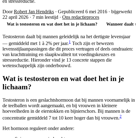
en stressreductie.
Door
Robert Jan Hendriks
·
Gepubliceerd 6 mei 2016
·
bijgewerkt
22 april 2026
·
7 min leestijd
·
Ons redactieproces
Wat is testosteron en wat doet het in je lichaam?
Wanneer daalt te
Testosteron daalt bij mannen geleidelijk na het dertigste levensjaar
1
— gemiddeld met 1 à 2% per jaar.
Toch zijn er bewezen
levensstijlaanpassingen die dit proces vertragen of deels omdraaien:
van krachttraining en slaapkwaliteit tot voedingskeuzes en
stressreductie. Hieronder vind je 13 concrete stappen die
wetenschappelijk zijn onderbouwd.
Wat is testosteron en wat doet het in je
lichaam?
Testosteron is een geslachtshormoon dat bij mannen voornamelijk in
de teelballen wordt aangemaakt, en bij vrouwen in kleinere
hoeveelheden in de eierstokken en bijnierschors. Bij mannen is de
2
concentratie gemiddeld 7 tot 10 keer hoger dan bij vrouwen.
Het hormoon reguleert onder andere: