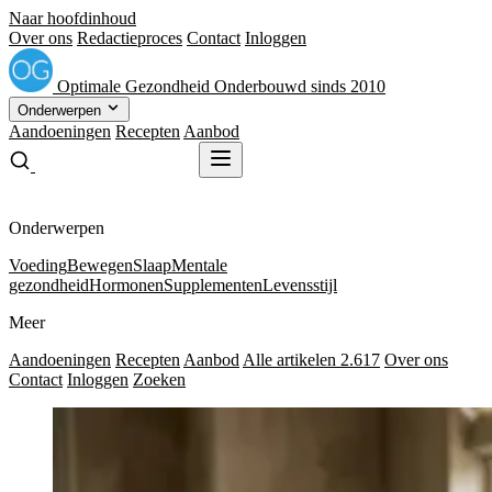
Naar hoofdinhoud
Over ons
Redactieproces
Contact
Inloggen
Optimale
Gezondheid
Onderbouwd sinds 2010
Onderwerpen
Aandoeningen
Recepten
Aanbod
Gratis receptenboek
Gratis receptenboek
Onderwerpen
Voeding
Bewegen
Slaap
Mentale
gezondheid
Hormonen
Supplementen
Levensstijl
Meer
Aandoeningen
Recepten
Aanbod
Alle artikelen
2.617
Over ons
Contact
Inloggen
Zoeken