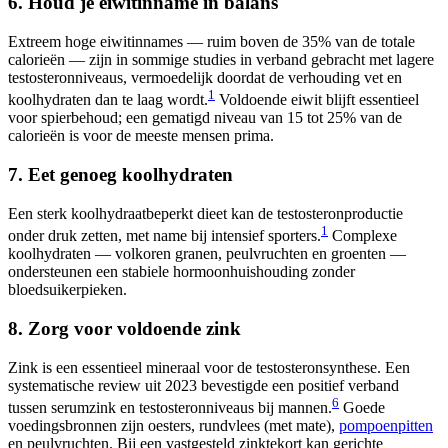
6. Houd je eiwitinname in balans
Extreem hoge eiwitinnames — ruim boven de 35% van de totale
calorieën — zijn in sommige studies in verband gebracht met lagere
testosteronniveaus, vermoedelijk doordat de verhouding vet en
1
koolhydraten dan te laag wordt.
Voldoende eiwit blijft essentieel
voor spierbehoud; een gematigd niveau van 15 tot 25% van de
calorieën is voor de meeste mensen prima.
7. Eet genoeg koolhydraten
Een sterk koolhydraatbeperkt dieet kan de testosteronproductie
1
onder druk zetten, met name bij intensief sporters.
Complexe
koolhydraten — volkoren granen, peulvruchten en groenten —
ondersteunen een stabiele hormoonhuishouding zonder
bloedsuikerpieken.
8. Zorg voor voldoende zink
Zink is een essentieel mineraal voor de testosteronsynthese. Een
systematische review uit 2023 bevestigde een positief verband
6
tussen serumzink en testosteronniveaus bij mannen.
Goede
voedingsbronnen zijn oesters, rundvlees (met mate),
pompoenpitten
en peulvruchten. Bij een vastgesteld zinktekort kan gerichte