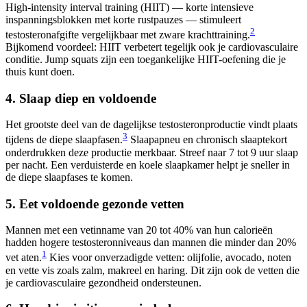
High-intensity interval training (HIIT) — korte intensieve
inspanningsblokken met korte rustpauzes — stimuleert
2
testosteronafgifte vergelijkbaar met zware krachttraining.
Bijkomend voordeel: HIIT verbetert tegelijk ook je cardiovasculaire
conditie. Jump squats zijn een toegankelijke HIIT-oefening die je
thuis kunt doen.
4. Slaap diep en voldoende
Het grootste deel van de dagelijkse testosteronproductie vindt plaats
3
tijdens de diepe slaapfasen.
Slaapapneu en chronisch slaaptekort
onderdrukken deze productie merkbaar. Streef naar 7 tot 9 uur slaap
per nacht. Een verduisterde en koele slaapkamer helpt je sneller in
de diepe slaapfases te komen.
5. Eet voldoende gezonde vetten
Mannen met een vetinname van 20 tot 40% van hun calorieën
hadden hogere testosteronniveaus dan mannen die minder dan 20%
1
vet aten.
Kies voor onverzadigde vetten: olijfolie, avocado, noten
en vette vis zoals zalm, makreel en haring. Dit zijn ook de vetten die
je cardiovasculaire gezondheid ondersteunen.