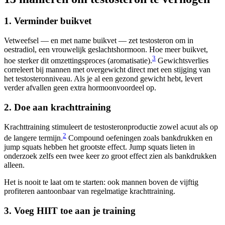
1. Verminder buikvet
Vetweefsel — en met name buikvet — zet testosteron om in
oestradiol, een vrouwelijk geslachtshormoon. Hoe meer buikvet,
3
hoe sterker dit omzettingsproces (aromatisatie).
Gewichtsverlies
correleert bij mannen met overgewicht direct met een stijging van
het testosteronniveau. Als je al een gezond gewicht hebt, levert
verder afvallen geen extra hormoonvoordeel op.
2. Doe aan krachttraining
Krachttraining stimuleert de testosteronproductie zowel acuut als op
2
de langere termijn.
Compound oefeningen zoals bankdrukken en
jump squats hebben het grootste effect. Jump squats lieten in
onderzoek zelfs een twee keer zo groot effect zien als bankdrukken
alleen.
Het is nooit te laat om te starten: ook mannen boven de vijftig
profiteren aantoonbaar van regelmatige krachttraining.
3. Voeg HIIT toe aan je training