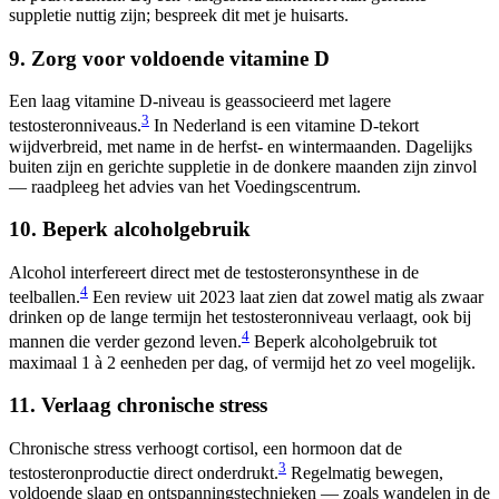
suppletie nuttig zijn; bespreek dit met je huisarts.
9. Zorg voor voldoende vitamine D
Een laag vitamine D-niveau is geassocieerd met lagere
3
testosteronniveaus.
In Nederland is een vitamine D-tekort
wijdverbreid, met name in de herfst- en wintermaanden. Dagelijks
buiten zijn en gerichte suppletie in de donkere maanden zijn zinvol
— raadpleeg het advies van het Voedingscentrum.
10. Beperk alcoholgebruik
Alcohol interfereert direct met de testosteronsynthese in de
4
teelballen.
Een review uit 2023 laat zien dat zowel matig als zwaar
drinken op de lange termijn het testosteronniveau verlaagt, ook bij
4
mannen die verder gezond leven.
Beperk alcoholgebruik tot
maximaal 1 à 2 eenheden per dag, of vermijd het zo veel mogelijk.
11. Verlaag chronische stress
Chronische stress verhoogt cortisol, een hormoon dat de
3
testosteronproductie direct onderdrukt.
Regelmatig bewegen,
voldoende slaap en ontspanningstechnieken — zoals wandelen in de