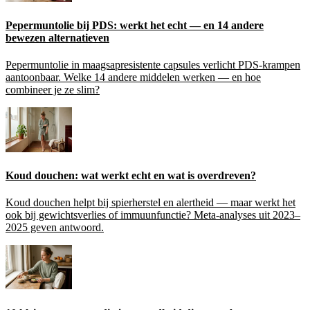
Pepermuntolie bij PDS: werkt het echt — en 14 andere
bewezen alternatieven
Pepermuntolie in maagsapresistente capsules verlicht PDS-krampen
aantoonbaar. Welke 14 andere middelen werken — en hoe
combineer je ze slim?
Koud douchen: wat werkt echt en wat is overdreven?
Koud douchen helpt bij spierherstel en alertheid — maar werkt het
ook bij gewichtsverlies of immuunfunctie? Meta-analyses uit 2023–
2025 geven antwoord.