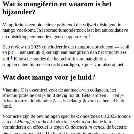
Wat is mangiferin en waarom is het
bijzonder?
Mangiferin is een bioactieve polyfenol die vrijwel uitsluitend in
mango voorkomt. In laboratoriumonderzoek laat het antioxidatieve
1
en ontstekingsremmende eigenschappen zien.
Een review uit 2025 concludeerde dat mangorestproducten — schil
en pit — aanzienlijk rijker zijn aan mangiferin dan het vruchtvlees
1
zelf.
Klinische studies die het gebruik van mangiferin-
supplementen bij mensen rechtvaardigen, zijn er vooralsnog niet.
Wat doet mango voor je huid?
Vitamine C is essentieel voor de aanmaak van collageen, het
structuurproteïne dat je huid stevig houdt. Bètacaroteen — dat je
lichaam omzet in vitamine A — is belangrijk voor celherstel in de
huid.
Voor acne zijn de bevindingen specifiek: onderzoek uit 2022 toonde
aan dat
Mangifera indica
-bladextract sebumproductie kan
verminderen en effectief is tegen
Cutibacterium acnes
, de bacterie
3
die acne veroorzaakt.
Dit betreft laboratoriumonderzoek; er zijn