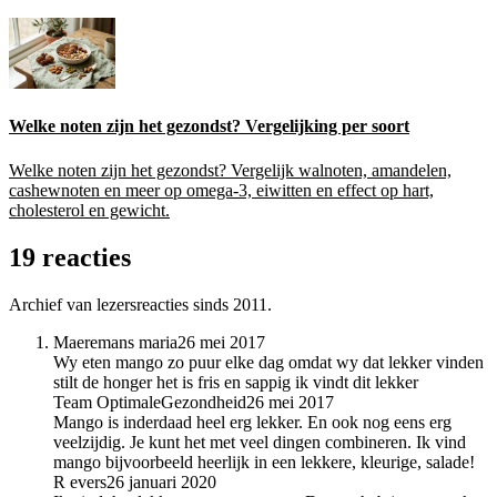
Welke noten zijn het gezondst? Vergelijking per soort
Welke noten zijn het gezondst? Vergelijk walnoten, amandelen,
cashewnoten en meer op omega-3, eiwitten en effect op hart,
cholesterol en gewicht.
19 reacties
Archief van lezersreacties sinds 2011.
Maeremans maria
26 mei 2017
Wy eten mango zo puur elke dag omdat wy dat lekker vinden
stilt de honger het is fris en sappig ik vindt dit lekker
Team OptimaleGezondheid
26 mei 2017
Mango is inderdaad heel erg lekker. En ook nog eens erg
veelzijdig. Je kunt het met veel dingen combineren. Ik vind
mango bijvoorbeeld heerlijk in een lekkere, kleurige, salade!
R evers
26 januari 2020