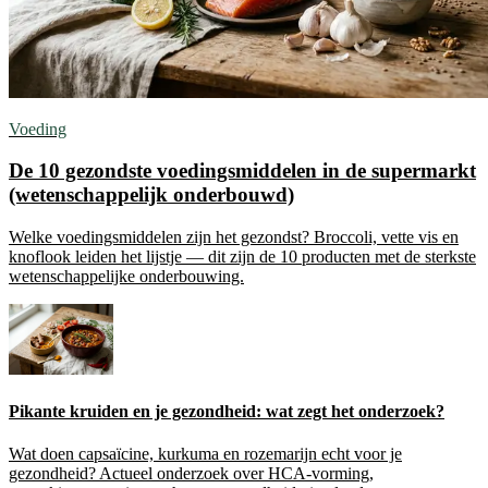
Voeding
De 10 gezondste voedingsmiddelen in de supermarkt
(wetenschappelijk onderbouwd)
Welke voedingsmiddelen zijn het gezondst? Broccoli, vette vis en
knoflook leiden het lijstje — dit zijn de 10 producten met de sterkste
wetenschappelijke onderbouwing.
Pikante kruiden en je gezondheid: wat zegt het onderzoek?
Wat doen capsaïcine, kurkuma en rozemarijn echt voor je
gezondheid? Actueel onderzoek over HCA-vorming,