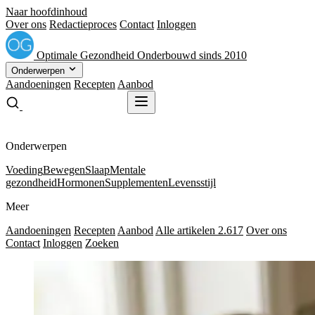
Naar hoofdinhoud
Over ons
Redactieproces
Contact
Inloggen
Optimale
Gezondheid
Onderbouwd sinds 2010
Onderwerpen
Aandoeningen
Recepten
Aanbod
Gratis receptenboek
Gratis receptenboek
Onderwerpen
Voeding
Bewegen
Slaap
Mentale
gezondheid
Hormonen
Supplementen
Levensstijl
Meer
Aandoeningen
Recepten
Aanbod
Alle artikelen
2.617
Over ons
Contact
Inloggen
Zoeken