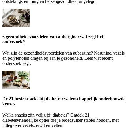
ontstekingsremming en hersengezondheid uitgelegd.
6 gezondheidsvoordelen van aubergine: wat zegt het
onderzoek?
Wat zijn de gezondheidsvoordelen van aubergine? Nasunine, vezels
en polyfenolen dragen bij aan je gezondheid. Lees wat recent
onderzoek zegt.
De 21 beste snacks bij diabetes: wetenschappelijk onderbouwde
keuzes
Welke snacks zijn veilig bij diabetes? Ontdek 21
diabetesvriendelijke opties die je bloedsuiker stabiel houden, met
uitleg over vezels, eiwit en vetten.