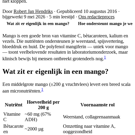
niet kloppen.
Door
Robert Jan Hendriks
·
Gepubliceerd 10 augustus 2016
·
bijgewerkt 9 mei 2026
·
5 min leestijd
·
Ons redactieproces
Wat zit er eigenlijk in een mango?
Hoe ondersteunt mango je wee
Mango is een goede bron van vitamine C, bètacaroteen, kalium en
vezels. Die nutriënten ondersteunen je weerstand, spijsvertering,
bloeddruk en huid. De polyfenol mangiferin — uniek voor mango
— toont veelbelovende resultaten in laboratoriumonderzoek, maar
1
klinisch bewijs bij mensen ontbreekt grotendeels nog.
Wat zit er eigenlijk in een mango?
Een middelgrote mango (±200 g vruchtvlees) levert een breed scala
1
aan micronutriënten.
Hoeveelheid per
Nutriënt
Voornaamste rol
200 g
Vitamine
~60 mg (67%
Weerstand, collageenaanmaak
C
ADH)
Bètacarote
Omzetting naar vitamine A,
~2000 µg
en
ooggezondheid