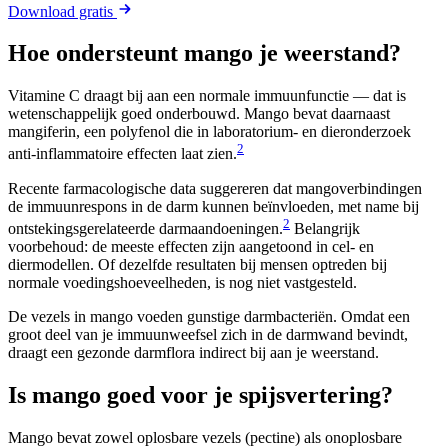
Download gratis
Hoe ondersteunt mango je weerstand?
Vitamine C draagt bij aan een normale immuunfunctie — dat is
wetenschappelijk goed onderbouwd. Mango bevat daarnaast
mangiferin, een polyfenol die in laboratorium- en dieronderzoek
2
anti-inflammatoire effecten laat zien.
Recente farmacologische data suggereren dat mangoverbindingen
de immuunrespons in de darm kunnen beïnvloeden, met name bij
2
ontstekingsgerelateerde darmaandoeningen.
Belangrijk
voorbehoud: de meeste effecten zijn aangetoond in cel- en
diermodellen. Of dezelfde resultaten bij mensen optreden bij
normale voedingshoeveelheden, is nog niet vastgesteld.
De vezels in mango voeden gunstige darmbacteriën. Omdat een
groot deel van je immuunweefsel zich in de darmwand bevindt,
draagt een gezonde darmflora indirect bij aan je weerstand.
Is mango goed voor je spijsvertering?
Mango bevat zowel oplosbare vezels (pectine) als onoplosbare