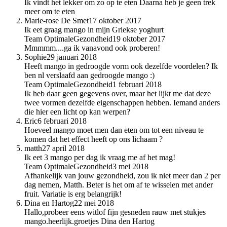
Ik vindt het lekker om zo op te eten Daarna heb je geen trek
meer om te eten
Marie-rose De Smet
17 oktober 2017
Ik eet graag mango in mijn Griekse yoghurt
Team OptimaleGezondheid
19 oktober 2017
Mmmmm....ga ik vanavond ook proberen!
Sophie
29 januari 2018
Heeft mango in gedroogde vorm ook dezelfde voordelen? Ik
ben nl verslaafd aan gedroogde mango :)
Team OptimaleGezondheid
1 februari 2018
Ik heb daar geen gegevens over, maar het lijkt me dat deze
twee vormen dezelfde eigenschappen hebben. Iemand anders
die hier een licht op kan werpen?
Eric
6 februari 2018
Hoeveel mango moet men dan eten om tot een niveau te
komen dat het effect heeft op ons lichaam ?
matth
27 april 2018
Ik eet 3 mango per dag ik vraag me af het mag!
Team OptimaleGezondheid
3 mei 2018
Afhankelijk van jouw gezondheid, zou ik niet meer dan 2 per
dag nemen, Matth. Beter is het om af te wisselen met ander
fruit. Variatie is erg belangrijk!
Dina en Hartog
22 mei 2018
Hallo,probeer eens witlof fijn gesneden rauw met stukjes
mango.heerlijk.groetjes Dina den Hartog