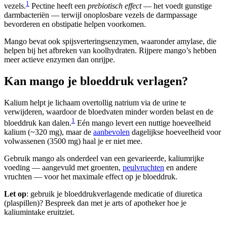
1
vezels.
Pectine heeft een
prebiotisch effect
— het voedt gunstige
darmbacteriën — terwijl onoplosbare vezels de darmpassage
bevorderen en obstipatie helpen voorkomen.
Mango bevat ook spijsverteringsenzymen, waaronder amylase, die
helpen bij het afbreken van koolhydraten. Rijpere mango’s hebben
meer actieve enzymen dan onrijpe.
Kan mango je bloeddruk verlagen?
Kalium helpt je lichaam overtollig natrium via de urine te
verwijderen, waardoor de bloedvaten minder worden belast en de
1
bloeddruk kan dalen.
Eén mango levert een nuttige hoeveelheid
kalium (~320 mg), maar de
aanbevolen
dagelijkse hoeveelheid voor
volwassenen (3500 mg) haal je er niet mee.
Gebruik mango als onderdeel van een gevarieerde, kaliumrijke
voeding — aangevuld met groenten,
peulvruchten
en andere
vruchten — voor het maximale effect op je bloeddruk.
Let op
: gebruik je bloeddrukverlagende medicatie of diuretica
(plaspillen)? Bespreek dan met je arts of apotheker hoe je
kaliumintake eruitziet.