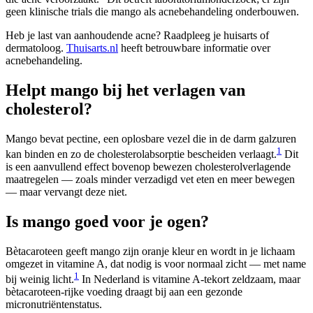
geen klinische trials die mango als acnebehandeling onderbouwen.
Heb je last van aanhoudende acne? Raadpleeg je huisarts of
dermatoloog.
Thuisarts.nl
heeft betrouwbare informatie over
acnebehandeling.
Helpt mango bij het verlagen van
cholesterol?
Mango bevat pectine, een oplosbare vezel die in de darm galzuren
1
kan binden en zo de cholesterolabsorptie bescheiden verlaagt.
Dit
is een aanvullend effect bovenop bewezen cholesterolverlagende
maatregelen — zoals minder verzadigd vet eten en meer bewegen
— maar vervangt deze niet.
Is mango goed voor je ogen?
Bètacaroteen geeft mango zijn oranje kleur en wordt in je lichaam
omgezet in vitamine A, dat nodig is voor normaal zicht — met name
1
bij weinig licht.
In Nederland is vitamine A-tekort zeldzaam, maar
bètacaroteen-rijke voeding draagt bij aan een gezonde
micronutriëntenstatus.