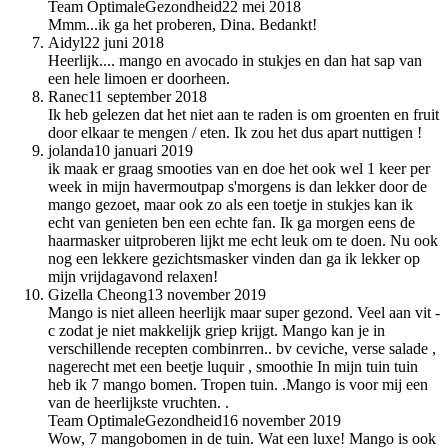
Team OptimaleGezondheid
22 mei 2018
Mmm...ik ga het proberen, Dina. Bedankt!
Aidyl
22 juni 2018
Heerlijk.... mango en avocado in stukjes en dan hat sap van
een hele limoen er doorheen.
Ranec
11 september 2018
Ik heb gelezen dat het niet aan te raden is om groenten en fruit
door elkaar te mengen / eten. Ik zou het dus apart nuttigen !
jolanda
10 januari 2019
ik maak er graag smooties van en doe het ook wel 1 keer per
week in mijn havermoutpap s'morgens is dan lekker door de
mango gezoet, maar ook zo als een toetje in stukjes kan ik
echt van genieten ben een echte fan. Ik ga morgen eens de
haarmasker uitproberen lijkt me echt leuk om te doen. Nu ook
nog een lekkere gezichtsmasker vinden dan ga ik lekker op
mijn vrijdagavond relaxen!
Gizella Cheong
13 november 2019
Mango is niet alleen heerlijk maar super gezond. Veel aan vit -
c zodat je niet makkelijk griep krijgt. Mango kan je in
verschillende recepten combinrren.. bv ceviche, verse salade ,
nagerecht met een beetje luquir , smoothie In mijn tuin tuin
heb ik 7 mango bomen. Tropen tuin. .Mango is voor mij een
van de heerlijkste vruchten. .
Team OptimaleGezondheid
16 november 2019
Wow, 7 mangobomen in de tuin. Wat een luxe! Mango is ook