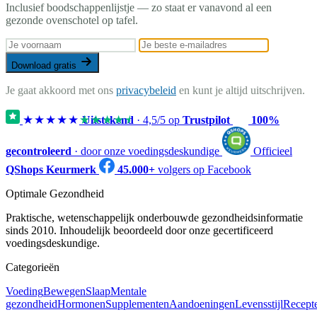
Inclusief boodschappenlijstje — zo staat er vanavond al een
gezonde ovenschotel op tafel.
Download gratis
Je gaat akkoord met ons
privacybeleid
en kunt je altijd uitschrijven.
★★★★★
★★★★★
Uitstekend
·
4,5
/5 op
Trustpilot
100%
gecontroleerd
· door onze voedingsdeskundige
Officieel
QShops Keurmerk
45.000+
volgers op Facebook
Optimale Gezondheid
Praktische, wetenschappelijk onderbouwde gezondheidsinformatie
sinds 2010. Inhoudelijk beoordeeld door onze gecertificeerd
voedingsdeskundige.
Categorieën
Voeding
Bewegen
Slaap
Mentale
gezondheid
Hormonen
Supplementen
Aandoeningen
Levensstijl
Recept