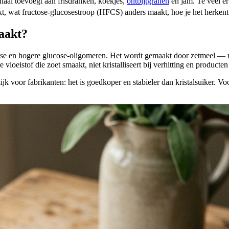
chaal toevoegt aan frisdranken, koekjes,
ontbijtgranen
en jam. Te veel er
erkt, wat fructose-glucosestroop (HFCS) anders maakt, hoe je het herken
maakt?
ose en hogere glucose-oligomeren. Het wordt gemaakt door zetmeel — me
vloeistof die zoet smaakt, niet kristalliseert bij verhitting en product
k voor fabrikanten: het is goedkoper en stabieler dan kristalsuiker. Vo