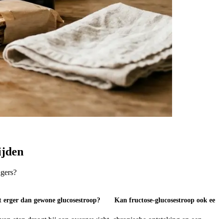
ijden
ngers?
et erger dan gewone glucosestroop?
Kan fructose-glucosestroop ook een