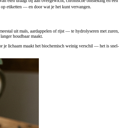
van eten draagt bij aan overgewicht, chronische ontsteking en een
t op etiketten — en door wat je het kunt vervangen.
estal uit maïs, aardappelen of rijst — te hydrolyseren met zuren,
en langer houdbaar maakt.
or je lichaam maakt het biochemisch weinig verschil — het is snel-