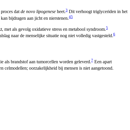
3
n proces dat
de novo lipogenese
heet.
Dit verhoogt triglyceriden in het
4
5
an bijdragen aan jicht en nierstenen.
5
kt, met als gevolg oxidatieve stress en metabool syndroom.
6
lag naar de menselijke situatie nog niet volledig vastgesteld.
7
die als brandstof aan tumorcellen worden geleverd.
Een apart
en celmodellen; oorzakelijkheid bij mensen is niet aangetoond.