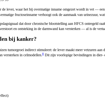
ar de lever, waar het bij overmatige inname omgezet wordt in vet — ee
vermatige fructoseinname verhoogt ook de aanmaak van urinezuur, wat k
topslagsignaal dat door chronische blootstelling aan HFCS ontregeld raa
stoort en ontsteking in de darmwand kan versterken — al is de vertaals
len bij kanker?
izen tumorgroei indirect stimuleert: de lever maakt meer vetzuren aan 
8
n versterken in celmodellen.
Dit zijn voorlopige bevindingen in dier- 
ffect)