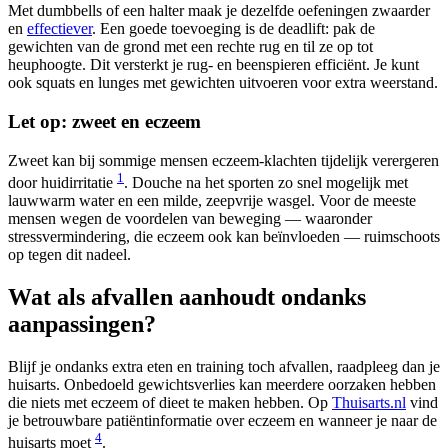
Met dumbbells of een halter maak je dezelfde oefeningen zwaarder
en
effectiever
. Een goede toevoeging is de deadlift: pak de
gewichten van de grond met een rechte rug en til ze op tot
heuphoogte. Dit versterkt je rug- en beenspieren efficiënt. Je kunt
ook squats en lunges met gewichten uitvoeren voor extra weerstand.
Let op: zweet en eczeem
Zweet kan bij sommige mensen eczeem-klachten tijdelijk verergeren
1
door huidirritatie
. Douche na het sporten zo snel mogelijk met
lauwwarm water en een milde, zeepvrije wasgel. Voor de meeste
mensen wegen de voordelen van beweging — waaronder
stressvermindering, die eczeem ook kan beïnvloeden — ruimschoots
op tegen dit nadeel.
Wat als afvallen aanhoudt ondanks
aanpassingen?
Blijf je ondanks extra eten en training toch afvallen, raadpleeg dan je
huisarts. Onbedoeld gewichtsverlies kan meerdere oorzaken hebben
die niets met eczeem of dieet te maken hebben. Op
Thuisarts.nl
vind
je betrouwbare patiëntinformatie over eczeem en wanneer je naar de
4
huisarts moet
.