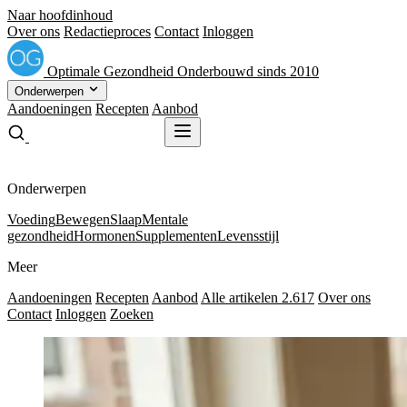
Naar hoofdinhoud
Over ons
Redactieproces
Contact
Inloggen
Optimale
Gezondheid
Onderbouwd sinds 2010
Onderwerpen
Aandoeningen
Recepten
Aanbod
Gratis receptenboek
Gratis receptenboek
Onderwerpen
Voeding
Bewegen
Slaap
Mentale
gezondheid
Hormonen
Supplementen
Levensstijl
Meer
Aandoeningen
Recepten
Aanbod
Alle artikelen
2.617
Over ons
Contact
Inloggen
Zoeken