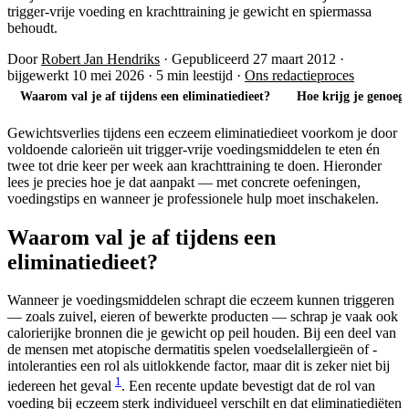
trigger-vrije voeding en krachttraining je gewicht en spiermassa
behoudt.
Door
Robert Jan Hendriks
·
Gepubliceerd 27 maart 2012
·
bijgewerkt 10 mei 2026
·
5 min leestijd
·
Ons redactieproces
Waarom val je af tijdens een eliminatiedieet?
Hoe krijg je genoeg
Gewichtsverlies tijdens een eczeem eliminatiedieet voorkom je door
voldoende calorieën uit trigger-vrije voedingsmiddelen te eten én
twee tot drie keer per week aan krachttraining te doen. Hieronder
lees je precies hoe je dat aanpakt — met concrete oefeningen,
voedingstips en wanneer je professionele hulp moet inschakelen.
Waarom val je af tijdens een
eliminatiedieet?
Wanneer je voedingsmiddelen schrapt die eczeem kunnen triggeren
— zoals zuivel, eieren of bewerkte producten — schrap je vaak ook
calorierijke bronnen die je gewicht op peil houden. Bij een deel van
de mensen met atopische dermatitis spelen voedselallergieën of -
intoleranties een rol als uitlokkende factor, maar dit is zeker niet bij
1
iedereen het geval
. Een recente update bevestigt dat de rol van
voeding bij eczeem sterk individueel verschilt en dat eliminatiediëten