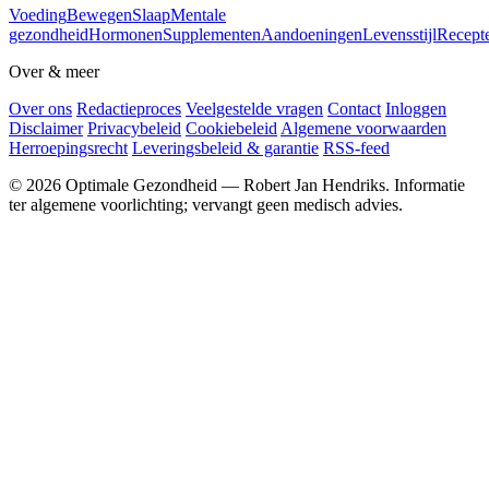
Voeding
Bewegen
Slaap
Mentale
gezondheid
Hormonen
Supplementen
Aandoeningen
Levensstijl
Recept
Over & meer
Over ons
Redactieproces
Veelgestelde vragen
Contact
Inloggen
Disclaimer
Privacybeleid
Cookiebeleid
Algemene voorwaarden
Herroepingsrecht
Leveringsbeleid & garantie
RSS-feed
© 2026 Optimale Gezondheid — Robert Jan Hendriks. Informatie
ter algemene voorlichting; vervangt geen medisch advies.