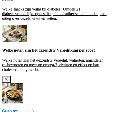
Welke snacks zijn veilig bij diabetes? Ontdek 21
diabetesvriendelijke opties die je bloedsuiker stabiel houden, met
uitleg over vezels, eiwit en vetten.
Welke noten zijn het gezondst? Vergelijking per soort
Welke noten zijn het gezondst? Vergelijk walnoten, amandelen,
cashewnoten en meer op omega-3, eiwitten en effect op hart,
cholesterol en gewicht.
Gratis receptenboek