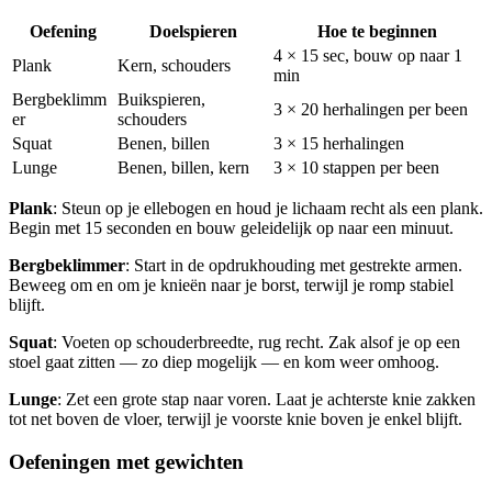
Oefening
Doelspieren
Hoe te beginnen
4 × 15 sec, bouw op naar 1
Plank
Kern, schouders
min
Bergbeklimm
Buikspieren,
3 × 20 herhalingen per been
er
schouders
Squat
Benen, billen
3 × 15 herhalingen
Lunge
Benen, billen, kern
3 × 10 stappen per been
Plank
: Steun op je ellebogen en houd je lichaam recht als een plank.
Begin met 15 seconden en bouw geleidelijk op naar een minuut.
Bergbeklimmer
: Start in de opdrukhouding met gestrekte armen.
Beweeg om en om je knieën naar je borst, terwijl je romp stabiel
blijft.
Squat
: Voeten op schouderbreedte, rug recht. Zak alsof je op een
stoel gaat zitten — zo diep mogelijk — en kom weer omhoog.
Lunge
: Zet een grote stap naar voren. Laat je achterste knie zakken
tot net boven de vloer, terwijl je voorste knie boven je enkel blijft.
Oefeningen met gewichten