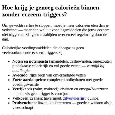
Hoe krijg je genoeg calorieën binnen
zonder eczeem-triggers?
Om gewichtsverlies te stoppen, moet je meer calorieën eten dan je
verbrandt — maar dan wel uit voedingsmiddelen die jouw eczeem
niet triggeren. Sla geen maaltijden over en eet regelmatig door de
dag.
Calorierijke voedingsmiddelen die doorgaans geen
veelvoorkomende eczeem-triggers zijn:
Noten en notenpasta
(amandelen, cashewnoten, ongezouten
pindakaas): calorierijk en vol goede vetten —
vermijd bij
notallergie
Avocado
: rijke bron van onverzadigde vetten
Zoete aardappelen
: complexe koolhydraten met goede
voedingswaarde
Vetrijke vis
(zalm, makreel): eiwitten en omega-3-vetzuren
— mits vis geen trigger is voor jou
Volkoren granen
: havermout,
zilvervliesrijst
, quinoa
Peulvruchten
: linzen, kikkererwten — goede eiwitbron als je
vlees schrapt