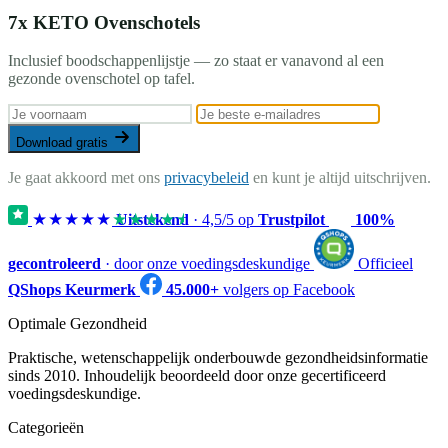
7x KETO Ovenschotels
Inclusief boodschappenlijstje — zo staat er vanavond al een
gezonde ovenschotel op tafel.
Download gratis
Je gaat akkoord met ons
privacybeleid
en kunt je altijd uitschrijven.
★★★★★
★★★★★
Uitstekend
·
4,5
/5 op
Trustpilot
100%
gecontroleerd
· door onze voedingsdeskundige
Officieel
QShops Keurmerk
45.000+
volgers op Facebook
Optimale Gezondheid
Praktische, wetenschappelijk onderbouwde gezondheidsinformatie
sinds 2010. Inhoudelijk beoordeeld door onze gecertificeerd
voedingsdeskundige.
Categorieën