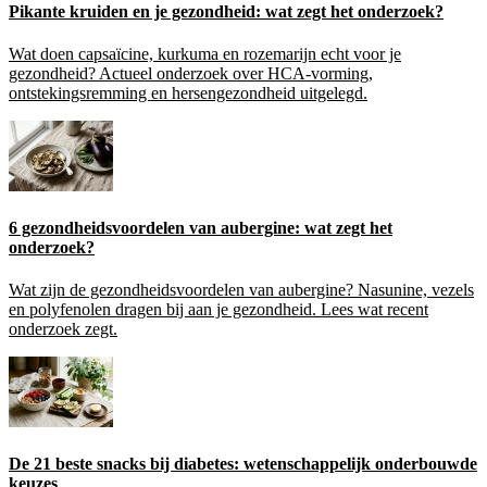
Pikante kruiden en je gezondheid: wat zegt het onderzoek?
Wat doen capsaïcine, kurkuma en rozemarijn echt voor je
gezondheid? Actueel onderzoek over HCA-vorming,
ontstekingsremming en hersengezondheid uitgelegd.
6 gezondheidsvoordelen van aubergine: wat zegt het
onderzoek?
Wat zijn de gezondheidsvoordelen van aubergine? Nasunine, vezels
en polyfenolen dragen bij aan je gezondheid. Lees wat recent
onderzoek zegt.
De 21 beste snacks bij diabetes: wetenschappelijk onderbouwde
keuzes